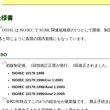
仕様書
38]
DSSSL
は
ISO/IEC
で
SGML
関連規格群の1つとして開発、制
格
と同じように各国の
国内規格
にもなっています。
ISO
[19]
初版制定後、 1回
技術訂正票
が発行、 2回
改正
されました。
ISO/IEC 10179:1996
ISO/IEC 10179:1996/Cor 1:2001
ISO/IEC 10179:1996/Amd 1:2003
ISO/IEC 10179:1996/Amd 2:2005
[20]
令和2年時点でこの4つの組合せが最新版です。 廃止手続き