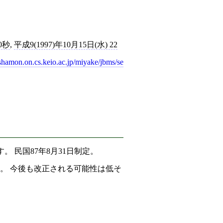
0秒
,
平成9(1997)年10月15日(水) 22
shamon.on.cs.keio.ac.jp/miyake/jbms/se
。 民国87年8月31日制定。
。 今後も改正される可能性は低そ