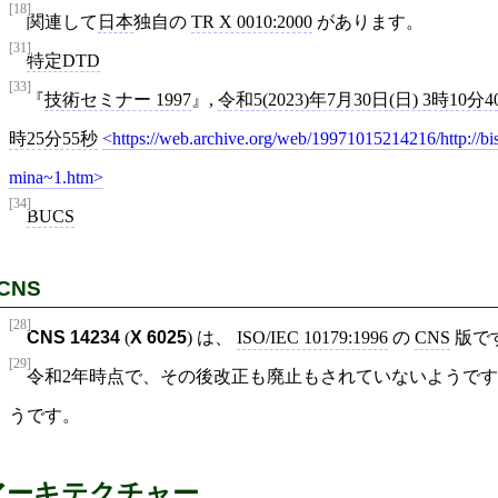
[18]
関連して
日本
独自の
TR X 0010:2000
があります。
[31]
特定DTD
[33]
技術セミナー 1997
,
令和5(2023)年7月30日(日) 3時10分4
時25分55秒
https://web.archive.org/web/19971015214216/http://bi
mina~1.htm
[34]
BUCS
CNS
[28]
CNS 14234
(
X 6025
) は、
ISO/IEC 10179:1996
の
CNS
版です
[29]
令和2年時点で、その後改正も廃止もされていないようです
うです。
アーキテクチャー