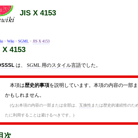
JIS X 4153
ki
>
Wiki
>
SGML
>
JIS X 4153
S X 4153
DSSSL
は、
SGML
用の
スタイル言語
でした。
本項は
歴史的事項
を説明しています。本項の内容の一部ま
かもしれません。
(なお本項の内容の一部または全部は、
互換性
または歴史的連続性のた
たに利用することは避けるべきです。)
目次