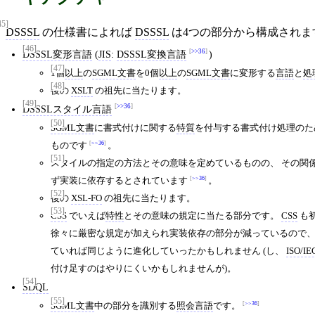
45]
DSSSL
の仕様書によれば
DSSSL
は4つの部分から構成されま
[46]
>>36
DSSSL変形言語
(
JIS
:
DSSSL変換言語
)
[47]
1個
以上
の
SGML文書
を0個
以上
の
SGML文書
に変形する
言語
と
処
[48]
後の
XSLT
の祖先に当たります。
[49]
>>36
DSSSLスタイル言語
[50]
SGML文書
に書式付けに関する
特質
を付与する書式付け処理のた
>>36
ものです
。
[51]
スタイルの指定の方法とその意味を定めているものの、 その関
>>36
ず実装に依存するとされています
。
[52]
後の
XSL-FO
の祖先に当たります。
[53]
CSS
でいえば
特性
とその意味の規定に当たる部分です。
CSS
も
徐々に厳密な規定が加えられ実装依存の部分が減っているので
ていれば同じように進化していったかもしれません (し、
ISO/IE
付け足すのはやりにくいかもしれませんが)。
[54]
SDQL
[55]
>>36
SGML文書
中の部分を識別する
照会言語
です。