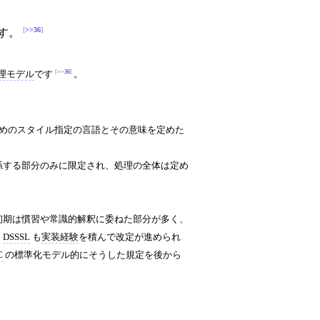
>>36
す。
>>36
理モデル
です
。
めのスタイル指定の言語とその意味を定めた
係する部分のみに限定され、処理の全体は定め
初期は慣習や常識的解釈に委ねた部分が多く、
、
DSSSL
も
実装経験
を積んで改定が進められ
C
の標準化モデル的にそうした規定を後から