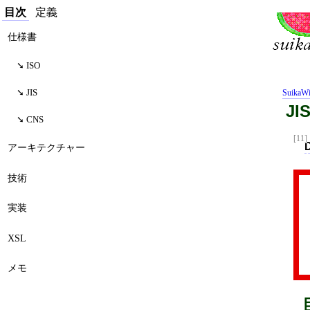
目次
定義
仕様書
ISO
JIS
SuikaWi
JI
CNS
[11]
アーキテクチャー
技術
実装
XSL
メモ