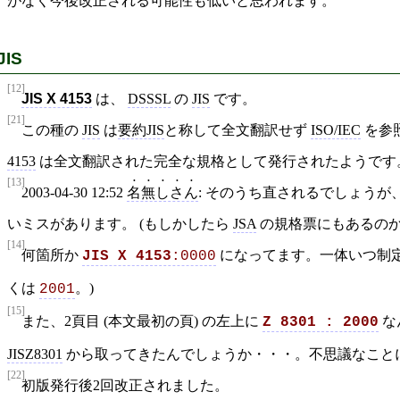
がなく今後改正される可能性も低いと思われます。
JIS
[12]
JIS X 4153
は、
DSSSL
の
JIS
です。
[21]
この種の
JIS
は
要約JIS
と称して全文翻訳せず
ISO/IEC
を参
4153
は全文翻訳された完全な規格として発行されたようです
[13]
2003-04-30 12:52
名無しさん
: そのうち直されるでしょうが
いミスがあります。 (もしかしたら
JSA
の規格票にもあるのか
[14]
何箇所か
になってます。一体いつ制定
JIS X 4153
:0000
くは
。)
2001
[15]
また、2頁目 (本文最初の頁) の左上に
な
Z 8301 : 2000
JISZ8301
から取ってきたんでしょうか・・・。不思議なこと
[22]
初版発行後2回改正されました。