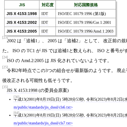
JIS
対応度
対応国際規格
JIS X 4153:1998
IDT
ISO/IEC 10179:1996 (第1版)
JIS X 4153:2002
IDT
ISO/IEC 10179:1996/Cor.1:2001
JIS X 4153:2005
IDT
ISO/IEC 10179:1996/Amd.1:2003
[23]
2002 は「追補1」、 2005 は「追補2」 として、 改正
た。 ISO の TC1 が JIS では追補1と数えられ、 ISO 
[24]
ISO の Amd.2:2005 は JIS 化されていないようです。
[25]
令和2年時点でこの3つの組合せが最新版のようです。 廃止
後改正される可能性も低そうです。
[35]
JIS X 4153:1998
(の委員会原案)
[36]
平成13(2001)年8月19日(日) 5時28分53秒
,
令和5(2023)年8月2日(水
m/public/standards/jis_dsssl/cls6.txt
[64]
平成13(2001)年8月19日(日) 5時28分55秒
,
令和5(2023)年8月2日(水
m/public/standards/jis_dsssl/cls7.txt