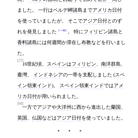
ました。 一行は
ベルデ岬諸島
まで
アメリカ日付
を使っていましたが、 そこで
アジア日付
とのず
>>46
れを
発見
しました
。 特に
フィリピン諸島
と
香料諸島
には何週間か滞在し
布教
などを行いまし
た。
[25]
16世紀頃、
スペイン
は
フィリピン
、
南洋群島
、
臺灣
、
インドネシア
の一帯を支配しました (
スペ
イン領東インド
)。
スペイン領東インド
では
アメ
リカ日付
が用いられました。
[68]
一方で
アジア
や
大洋州
に西から進出した
蘭国
、
英国
、
仏国
などは
アジア日付
を使っていました。