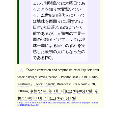
ェルデ岬諸島では木曜日であ
ることを知り大変驚いてい
る。21世紀の現代人にとって
は地球を西回りに1周すれば
日付が1日遅れるのは当たり
前であるが、人類初の世界一
周の記録者ピガフェッタは地
球一周による日付のずれを実
感した最初の人にもなったの
である
[
70
]
。
[88]
Some confusion and scepticism after Fiji sets four
week daylight saving period - Pacific Beat - ABC Radio
Australia
,
Nick Fogarty
, Broadcast: Fri 6 Nov 2020,
7:00am,
令和2(2020)年11月14日(土) 9時48分12秒
,
令
和2(2020)年11月14日(土) 9時51分12秒
https://www.abc.net.au/radio-australia/programs/pacificbeat/fiji-daylight-savings-
confusion/12855338