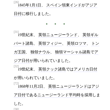
[26]
1845年1月1日
、
スペイン領東インド
が
アジア
日付
に移行しました。
[31]
19世紀末、
英領ニュージーランド
、
英領ギル
バート諸島
、
英領フィジー
、
英領ロツマ
、
トン
ガ王国
、
独領ナウル
、
独領マーシャル諸島
で
ア
ジア日付
が用いられていました。
[32]
19世紀末、
英領クック諸島
では
アメリカ日付
が用いられていました。
[72]
1868年11月2日
、
英領ニュージーランド
は
アジ
ア日付
である
ニュージーランド平均時
を採用しま
した。
[30]