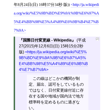
年8月24日(日) 16時37分34秒
版))
http://ja.wikipedi
a.org/wiki/%E5%9B%BD%E9%9A%9B%E6%97%A
5%E4%BB%98%E5%A4%89%E6%9B%B4%E7%B
7%9A
[2]
国際日付変更線 - Wikipedia
(
平成
27(2015)年12月6日(日) 15時15分2秒
版)
https://ja.wikipedia.org/wiki/%E5%
9B%BD%E9%9A%9B%E6%97%A5%
E4%BB%98%E5%A4%89%E6%9B%B
4%E7%B7%9A
この線はどこかの機関が制
定、届出、認可をしているもの
ではなく、日付変更線付近に存
在する国や地域が国内法で地方
標準時を定めるものに過ぎな
い。