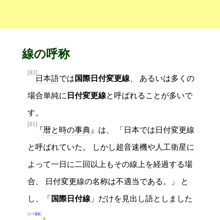
線の呼称
[83]
日本語
では
国際日付変更線
、 あるいは多くの
場合単純に
日付変更線
と呼ばれることが多いで
す。
[81]
暦と時の事典
は、 「日本では日付変更線
と呼ばれていた。 しかし超音速機や人工衛星に
よって一日に二回以上もその線上を経過する場
合、 日付変更線の名称は不適当である。」 と
し、「
国際日付線
」だけを
見出し語
としました
>>84
。