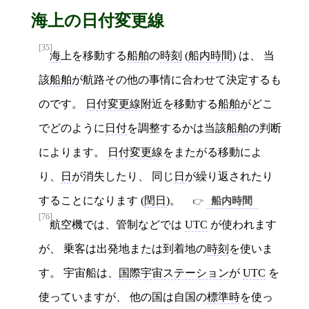
海上の日付変更線
[35]
海
上を移動する
船舶
の
時刻
(
船内時間
) は、 当
該
船舶
が航路その他の事情に合わせて決定するも
のです。
日付変更線
附近を移動する
船舶
がどこ
でどのように
日付
を調整するかは当該
船舶
の判断
によります。
日付変更線
をまたがる移動によ
り、
日
が消失したり、 同じ
日
が繰り返されたり
することになります (
閏日
)。
船内時間
[76]
航空機では、管制などでは
UTC
が使われます
が、 乗客は出発地または到着地の
時刻
を使いま
す。 宇宙船は、
国際宇宙ステーション
が
UTC
を
使っていますが、 他の国は自国の
標準時
を使っ