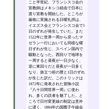
こと半世紀、フランシスコ会の
宣教師はメキシコ経由で日本に
渡り宣教を開始した。ところが
厳格に実施される日曜礼拝は、
イエズス会とフランシスコ会で1
日のずれが発生していた。また
1522年に世界一周から戻ったマ
ゼラン一行においても同様な曜
日ずれが生じ、スペイン国内で
騒動となった。西回りで地球を
一周すると昼夜が一日少なく、
逆に東回りだと昼夜が一日多く
なり、旅立つ前の暦と1日のずれ
が生じた訳だ。このトリックは
1872年に発表された冒険小説
『八十日間世界一周』に使わ
れ、多くの読者を魅了した。と
ころで日付変更線の制定は意外
に遅く、1884年の国際子午線会