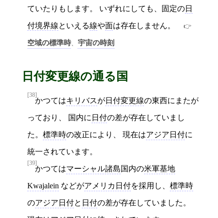
ていたりもします。 いずれにしても、固定の
日
付境界線
といえる
線
や
面
は存在しません。
空域の標準時
宇宙の時刻
、
日付変更線の通る国
[38]
かつては
キリバス
が
日付変更線
の東西にまたが
っており、 国内に
日付
の差が存在していまし
た。
標準時
の改正により、 現在は
アジア日付
に
統一されています。
[39]
かつては
マーシャル諸島
国内の
米軍基地
Kwajalein
などが
アメリカ日付
を採用し、
標準時
の
アジア日付
と
日付
の差が存在していました。