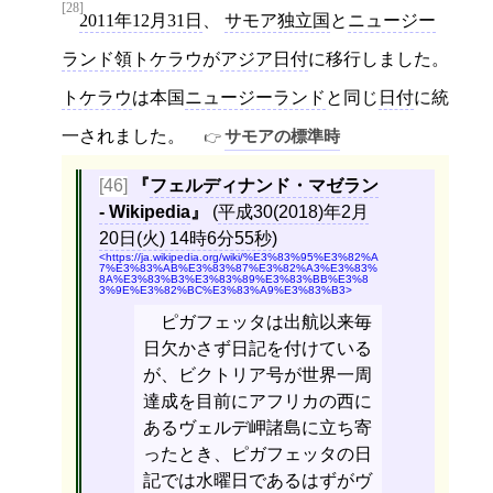
[28]
2011年12月31日
、
サモア独立国
と
ニュージー
ランド領トケラウ
が
アジア日付
に移行しました。
トケラウ
は本国
ニュージーランド
と同じ
日付
に統
一されました。
サモアの標準時
[46]
フェルディナンド・マゼラン
- Wikipedia
(
平成30(2018)年2月
20日(火) 14時6分55秒
)
https://ja.wikipedia.org/wiki/%E3%83%95%E3%82%A
7%E3%83%AB%E3%83%87%E3%82%A3%E3%83%
8A%E3%83%B3%E3%83%89%E3%83%BB%E3%8
3%9E%E3%82%BC%E3%83%A9%E3%83%B3
ピガフェッタは出航以来毎
日欠かさず日記を付けている
が、ビクトリア号が世界一周
達成を目前にアフリカの西に
あるヴェルデ岬諸島に立ち寄
ったとき、ピガフェッタの日
記では水曜日であるはずがヴ