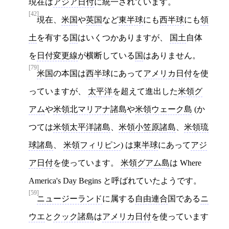
現在は
アジア日付
に統一されています。
[42]
現在、
米国
や
英国
など
東半球
にも
西半球
にも
領
土
を有する
国
はいくつかありますが、
国土
自体
を
日付変更線
が横断している
国
はありません。
[79]
米国
の本国は
西半球
にあって
アメリカ日付
を使
っていますが、
太平洋
を超えて進出した
米領グ
アム
や
米領北マリアナ諸島
や
米領ウェーク島
(か
つては
米領太平洋諸島
、
米領小笠原諸島
、
米領琉
球諸島
、
米領フィリピン
) は
東半球
にあって
アジ
ア日付
を使っています。
米領グアム島
は Where
America's Day Begins と呼ばれていたようです。
[59]
ニュージーランド
に属する
自由連合
国である
ニ
ウエ
と
クック諸島
は
アメリカ日付
を使っています