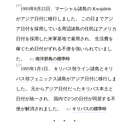
[41]
1993年8月22日
、
マーシャル諸島
の
Kwajalein
が
アジア日付
に移行しました。 この日まで
アジ
ア日付
を採用している周辺諸島の住民は
アメリカ
日付
を採用した
米軍基地
で雇用され、 生活費を
稼ぐため
日付
がずれる不便を強いられていまし
た。
南洋群島の標準時
[27]
1995年1月1日
、
キリバス領ライン諸島
と
キリ
バス領フェニックス諸島
が
アジア日付
に移行しま
した。 元から
アジア日付
だった
キリバス
本土と
日付
が統一され、 国内で2つの
日付
が同居する不
便が解消されました。
キリバスの標準時