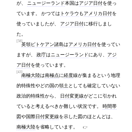
が、
ニュージーランド
本国は
アジア日付
を使っ
ています。 かつては
トケラウ
も
アメリカ日付
を
使っていましたが、
アジア日付
に移行しまし
た。
[58]
英領ピトケアン諸島
は
アメリカ日付
を使ってい
ますが、
政庁
は
ニュージーランド
にあり、
アジ
ア日付
を使っています。
[43]
南極大陸
は
南極点
に
経度
線が集まるという地理
的特殊性やどの
国
の
領土
としても確定していない
政治的特殊性から、
日付変更線
がどこに引かれ
ていると考えるべきか難しい状況です。
時間帯
図
や
国際日付変更線
を示した図のほとんどは、
南極大陸
を省略しています。