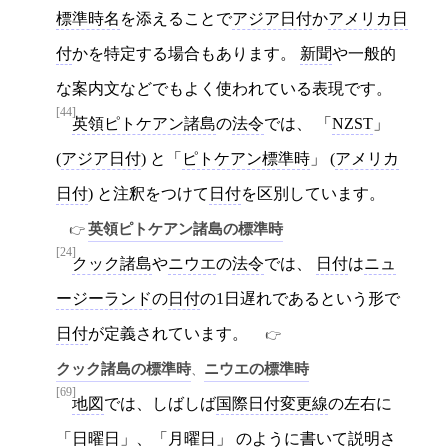
標準時名
を添えることで
アジア日付
か
アメリカ日
付
かを特定する場合もあります。
新聞
や一般的
な案内文などでもよく使われている表現です。
[44]
英領ピトケアン諸島
の
法令
では、 「
NZST
」
(
アジア日付
) と「
ピトケアン標準時
」 (
アメリカ
日付
) と注釈をつけて
日付
を区別しています。
英領ピトケアン諸島の標準時
[24]
クック諸島
や
ニウエ
の
法令
では、
日付
は
ニュ
ージーランド
の
日付
の1日遅れであるという形で
日付
が定義されています。
クック諸島の標準時
ニウエの標準時
、
[69]
地図
では、しばしば
国際日付変更線
の左右に
「
日曜日
」、「
月曜日
」 のように書いて説明さ