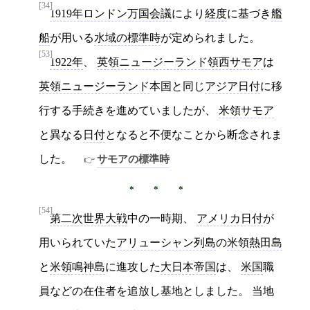
[34]
1919年ロンドン万国会議
により
経度
に基づき
艦
船
が用いる
水域の標準時
が定められました。
[53]
1922年
、
英領ニュージーランド領西サモア
は
英領ニュージーランド
本国と同じ
アジア日付
に移
行する手続きを進めていましたが、
米領サモア
と異なる
日付
となると不便なことから断念されま
した。
サモアの標準時
[54]
第二次世界大戦
中の一時期、
アメリカ日付
が
用いられていた
アリューシャン列島
の
米領熱田島
と
米領鳴神島
に進攻した
大日本帝国
は、
米国
職
員などの在住者を追放し基地としました。 当地