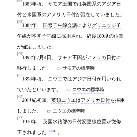
[60]
1883年
頃、
サモア王国
では
英国
系の
アジア日
付
と
米国
系の
アメリカ日付
が混在していました。
[33]
1884年
、
国際子午線会議
により
グリニッジ子
午線
が
本初子午線
に採用され、
経度180度
の位置
が確定しました。
[29]
1892年7月4日
、
サモア王国
が
アメリカ日付
に
移行しました。
サモアの標準時
[61]
1898年
頃、
ニウエ
では
アジア日付
が用いられ
ていたといいます。
ニウエの標準時
[62]
20世紀初頭、
英領ニウエ
は
アメリカ日付
を採用
しました。
ニウエの標準時
[52]
1910年
、
英国水路部
の
日付変更線
位置が微修
>>51
正されました
。