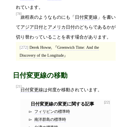
れています。
[78]
旅程表のようなものにも「
日付変更線
」を書い
て
アジア日付
と
アメリカ日付
のどちらであるかが
切り替わっていることを表す場合があります。
[272]
Derek Howse
,
Greenwich Time: And the
Discovery of the Longitude
日付変更線の移動
[21]
日付変更線
は何度か移動されています。
[22]
日付変更線
の変更に関する記事
フィリピンの標準時
南洋群島の標準時