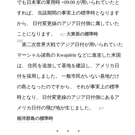
でも
日本軍
の
軍用時
+09:00
が用いられていたと
すれば、 当該期間の事実上の
標準時
となります
から、
日付変更線
の
アジア日付
側に属していた
ことになります。
大東亜の標準時
[40]
第二次世界大戦
で
アジア日付
が用いられていた
マーシャル諸島
の
Kwajalein
などに進攻した
米国
は、
住民
を追放して
基地
を建設し、
アメリカ日
付
を採用しました。 一般市民がいない
基地
だけ
の
島
となったのですから、 それが事実上の
標準
時
となり、
日付変更線
の
アジア日付
側にある
ア
メリカ日付
の
飛び地
が生じました。
南洋群島の標準時