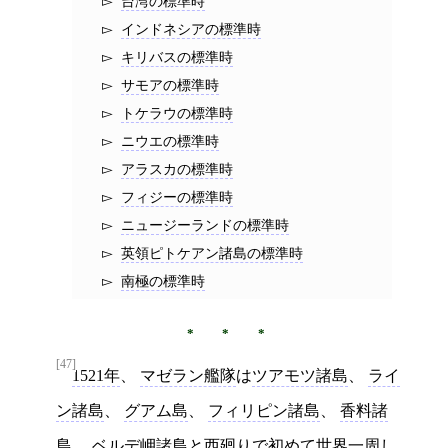
台湾の標準時
インドネシアの標準時
キリバスの標準時
サモアの標準時
トケラウの標準時
ニウエの標準時
アラスカの標準時
フィジーの標準時
ニュージーランドの標準時
英領ピトケアン諸島の標準時
南極の標準時
[47]
1521年
、
マゼラン艦隊
は
ツアモツ諸島
、
ライ
ン諸島
、
グアム島
、
フィリピン諸島
、
香料諸
島
、
ベルデ岬諸島
と
西廻り
で初めて
世界一周
し