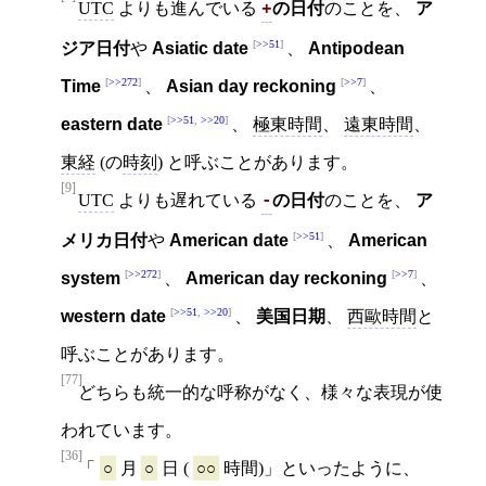
UTC
よりも進んでいる
の日付
のことを、
ア
+
>>51
ジア日付
や
Asiatic date
、
Antipodean
>>272
>>7
Time
、
Asian day reckoning
、
>>51
,
>>20
eastern date
、
極東時間
、
遠東時間
、
東経
(の
時刻
) と呼ぶことがあります。
[9]
UTC
よりも遅れている
の日付
のことを、
ア
-
>>51
メリカ日付
や
American date
、
American
>>272
>>7
system
、
American day reckoning
、
>>51
,
>>20
western date
、
美国日期
、
西歐時間
と
呼ぶことがあります。
[77]
どちらも統一的な呼称がなく、様々な表現が使
われています。
[36]
「
○
月
○
日 (
○○
時間)」といったように、