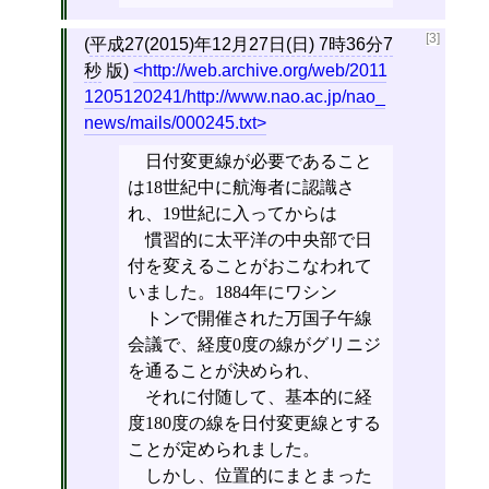
[3]
(
平成27(2015)年12月27日(日) 7時36分7
秒
版)
http://web.archive.org/web/2011
1205120241/http://www.nao.ac.jp/nao_
news/mails/000245.txt
日付変更線が必要であること
は18世紀中に航海者に認識さ
れ、19世紀に入ってからは
慣習的に太平洋の中央部で日
付を変えることがおこなわれて
いました。1884年にワシン
トンで開催された万国子午線
会議で、経度0度の線がグリニジ
を通ることが決められ、
それに付随して、基本的に経
度180度の線を日付変更線とする
ことが定められました。
しかし、位置的にまとまった