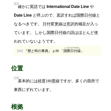
[82]
確かに
英語
では
International Date Line
や
Date Line
と呼ぶので、直訳すれば
国際日付線
と
なるべきです。
日付変更線
は
意訳
的補足が入っ
ています。 しかし
国際日付線
の語はほとんど使
われていないようです。
こくさいひづけせん
[84]
暦と時の事典
p.86
国際日付線
位置
[19]
基本的には
経度180度線
ですが、多くの箇所で
東西にずれています。
根拠