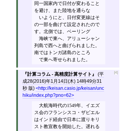
同一国家内で日付が変わること
を避け、また陸地を通らな
いようにと、日付変更線はそ
の一部を曲げて設定されたので
す。北側では、ベーリング
海峡で東へ、アリューシャン
列島で西へと曲げられました。
南ではトンガ諸島のところ
で東へ寄せられました。
[4]
計算コラム - 高精度計算サイト
(
平
成28(2016)年1月14日(木) 14時49分31
秒
版)
http://keisan.casio.jp/keisan/unc
hiku/index.php?pno=62
大航海時代の1549年、イエズ
ス会のフランシスコ・ザビエル
はインド経由で日本に渡りキリ
スト教宣教を開始した。遅れる