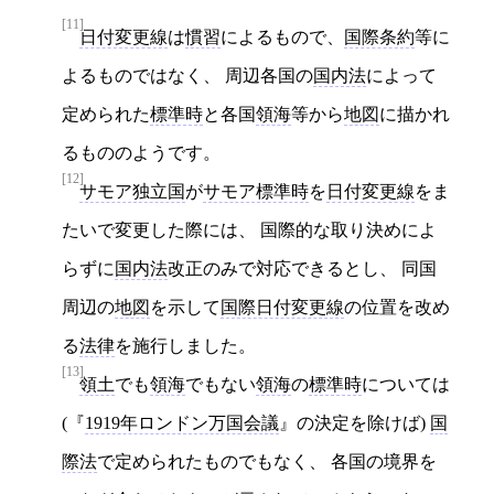
[11]
日付変更線
は
慣習
によるもので、
国際条約
等に
よるものではなく、 周辺各国の
国内法
によって
定められた
標準時
と各国
領海
等から
地図
に描かれ
るもののようです。
[12]
サモア独立国
が
サモア標準時
を
日付変更線
をま
たいで変更した際には、 国際的な取り決めによ
らずに
国内法
改正のみで対応できるとし、 同国
周辺の
地図
を示して
国際日付変更線
の位置を改め
る
法律
を施行しました。
[13]
領土
でも
領海
でもない
領海
の
標準時
については
(
1919年ロンドン万国会議
の決定を除けば)
国
際法
で定められたものでもなく、 各国の境界を