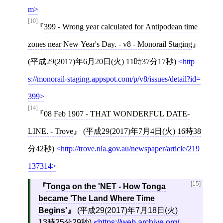
m
[10]
399 - Wrong year calculated for Antipodean time
zones near New Year's Day. - v8 - Monorail Staging
(
平成29(2017)年6月20日(火) 11時37分17秒
)
http
s://monorail-staging.appspot.com/p/v8/issues/detail?id=
399
[14]
08 Feb 1907 - THAT WONDERFUL DATE-
LINE. - Trove
(
平成29(2017)年7月4日(火) 16時38
分42秒
)
http://trove.nla.gov.au/newspaper/article/219
137314
[15]
Tonga on the 'NET - How Tonga
became 'The Land Where Time
Begins'
(
平成29(2017)年7月18日(火)
13時25分29秒
)
https://web.archive.org/