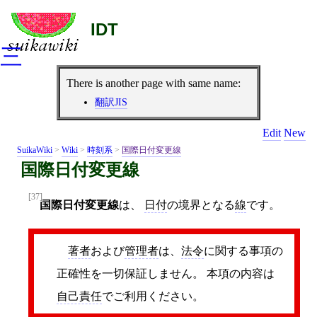
IDT
三
There is another page with same name:
翻訳JIS
Edit
New
SuikaWiki
>
Wiki
>
時刻系
>
国際日付変更線
国際日付変更線
[37]
国際日付変更線
は、
日付
の境界となる
線
です。
著者
および
管理者
は、
法令
に関する事項の
正確性を一切保証しません。 本項の内容は
自己責任
でご利用ください。