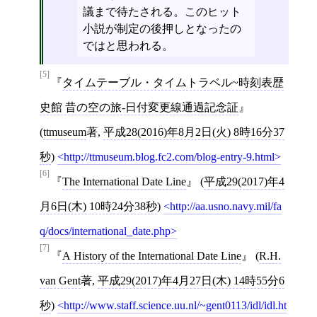
議まで待たされる。このヒット
小説が制定の後押しとなったの
ではと思われる。
[5]
タイムテーブル・タイムトラベル~時刻表歴
史館 昔の空の旅-日付変更線通過記念証
(
ttmuseum
著,
平成28(2016)年8月2日(火) 8時16分37
秒
)
http://ttmuseum.blog.fc2.com/blog-entry-9.html
[6]
The International Date Line
(
平成29(2017)年4
月6日(木) 10時24分38秒
)
http://aa.usno.navy.mil/fa
q/docs/international_date.php
[7]
A History of the International Date Line
(
R.H.
van Gent
著,
平成29(2017)年4月27日(木) 14時55分6
秒
)
http://www.staff.science.uu.nl/~gent0113/idl/idl.ht