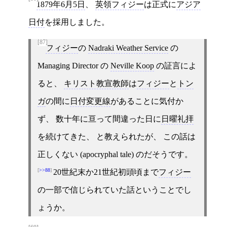
1879年6月5日
、
英領フィジー
は正式に
アジア
日付
を採用しました。
[87]
フィジー
の
Nadraki Weather Service
の
Managing Director の
Neville Koop
の証言によ
ると、
キリスト教宣教師
は
フィジー
と
トン
ガ
の間に
日付変更線
があることに気付か
ず、 数十年に亘って間違った日に
日曜礼拝
を続けてきた、 と教えられたが、 この話は
正しくない (apocryphal tale) のだそうです。
>>88
20世紀末か21世紀初頭頃まで
フィジー
の一部で信じられていた話ということでし
ょうか。