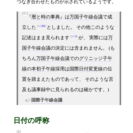
つなぎ合わせたものが示されているようです。
[85]
暦と時の事典
は
万国子午線会議
で成
>>84
立した
としました。 その他このような
>>3
記述はまま見られます
が、 実際には
万
国子午線会議
の決定には含まれません。 (も
ちろん
万国子午線会議
での
グリニッジ子午
線
の
本初子午線
採用は
国際日付変更線
の位
置を踏まえたものであって、 そのような言
及も議事録中に見られるのは確かです。)
国際子午線会議
日付の呼称
[8]