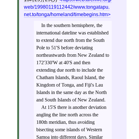
web/19980119112442/www.tongatapu.
net.to/tonga/homeland/timebegins.htm
In the southern hemisphere, the
international dateline was established
to extend due north from the South
Pole to 51'S before deviating
northeastwards from New Zealand to
172'330'W at 40'S and then
extending due north to include the
Chatham Islands, Raoul Island, the
Kingdom of Tonga, and Fiji's Lau
Islands in the same day as the North
and South Islands of New Zealand.
At 15'S there is another deviation
angling the line north across the
180th meridian, thus avoiding
bisecting some islands of Western
Samoa into different days. Similar