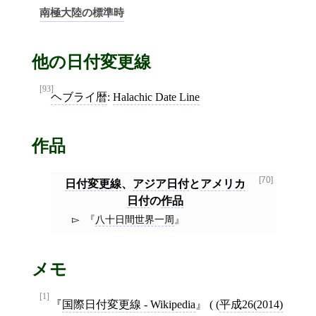
南極大陸の標準時
他の日付変更線
[93]
ヘブライ暦
:
Halachic Date Line
作品
[70]
日付変更線
、
アジア日付
と
アメリカ
日付
の
作品
八十日間世界一周
メモ
[1]
国際日付変更線 - Wikipedia
( (
平成26(2014)