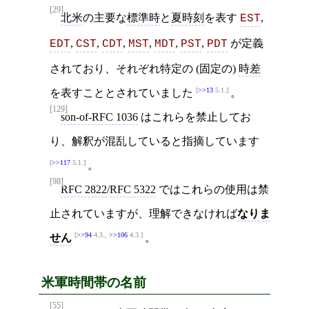
[29]
北米
の主要な
標準時
と
夏時刻
を表す
,
EST
,
,
,
,
,
,
が定義
EDT
CST
CDT
MST
MDT
PST
PDT
されており、それぞれ特定の (固定の)
時差
>>13
5.1.
を表すこととされていました
。
[129]
son-of-RFC 1036
はこれらを禁止してお
り、解釈が混乱していると指摘しています
>>117
5.1.
。
[98]
RFC 2822
/
RFC 5322
ではこれらの使用は禁
止されていますが、理解できなければ
なりま
>>94
4.3.,
>>106
4.3.
せん
。
米軍時間帯の名前
[55]