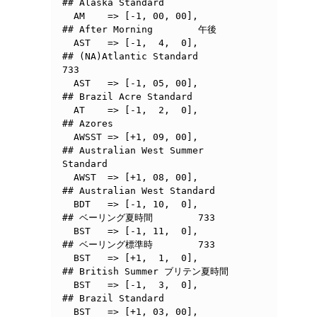
## Alaska Standard

  AM	=> [-1, 00, 00],	
## After Morning	午後

  AST	=> [-1,  4,  0],	
## (NA)Atlantic Standard	
733

  AST   => [-1, 05, 00],        
## Brazil Acre Standard

  AT	=> [-1,  2,  0],	
## Azores

  AWSST	=> [+1, 09, 00],	
## Australian West Summer 
Standard

  AWST	=> [+1, 08, 00],	
## Australian West Standard

  BDT	=> [-1, 10,  0],	
## ベーリング夏時間	733

  BST	=> [-1, 11,  0],	
## ベーリング標準時	733

  BST	=> [+1,  1,  0],	
## British Summer ブリテン夏時間

  BST	=> [-1,  3,  0],	
## Brazil Standard

  BST	=> [+1, 03, 00],	