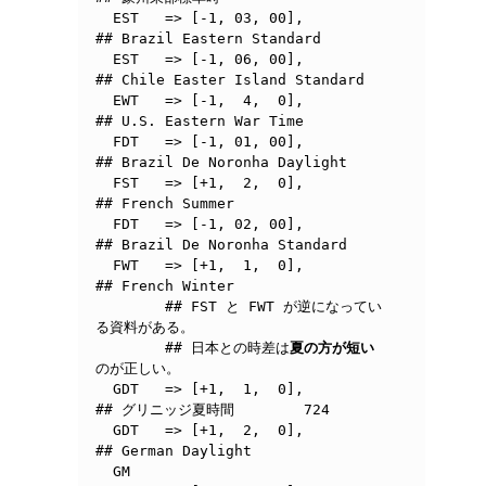
  EST   => [-1, 03, 00],        
## Brazil Eastern Standard

  EST   => [-1, 06, 00],        
## Chile Easter Island Standard

  EWT	=> [-1,  4,  0],	
## U.S. Eastern War Time

  FDT   => [-1, 01, 00],        
## Brazil De Noronha Daylight

  FST	=> [+1,  2,  0],	
## French Summer

  FDT   => [-1, 02, 00],        
## Brazil De Noronha Standard

  FWT	=> [+1,  1,  0],	
## French Winter

  	## FST と FWT が逆になってい
る資料がある。

  	## 日本との時差は
夏の方が短い
のが正しい。

  GDT	=> [+1,  1,  0],	
## グリニッジ夏時間	724

  GDT	=> [+1,  2,  0],	
## German Daylight

  GM
