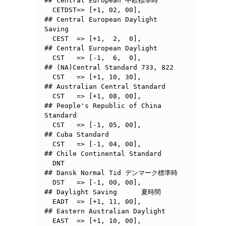
## Central European 中欧標準時

  CETDST=> [+1, 02, 00],	
## Central European Daylight 
Saving

  CEST	=> [+1,  2,  0],	
## Central European Daylight

  CST	=> [-1,  6,  0],	
## (NA)Central Standard	733, 822

  CST	=> [+1, 10, 30],	
## Australian Central Standard

  CST   => [+1, 08, 00],        
## People's Republic of China 
Standard

  CST   => [-1, 05, 00],        
## Cuba Standard

  CST   => [-1, 04, 00],        
## Chile Continental Standard

  DNT                           
## Dansk Normal Tid デンマーク標準時

  DST	=> [-1, 00, 00],	
## Daylight Saving	夏時間

  EADT	=> [+1, 11, 00],	
## Eastern Australian Daylight

  EAST  => [+1, 10, 00],        