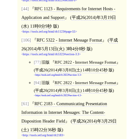
https://tools.ietf.org/html/rfc822#section-5
[44]
RFC 1123 - Requirements for Internet Hosts -
Application and Support
(
平成26(2014)年3月19日
(水) 11時0分9秒
版)
https://tools.ietf.org/html/rfc1123#page-55
[106]
RFC 5322 - Internet Message Format
(
平成
26(2014)年5月13日(火) 3時4分8秒
版)
https://tools.ietf.org/html/rfc5322#section-3.3
[77]
旧版
RFC 2822 - Internet Message Format
(
平成26(2014)年3月8日(土) 14時10分45秒
版)
https://tools.ietf.org/html/rfc2822#section-3.3
[94]
旧版
RFC 2822 - Internet Message Format
(
平成26(2014)年3月8日(土) 14時10分45秒
版)
https://tools.ietf.org/html/rfc2822#section-4.3
[61]
RFC 2183 - Communicating Presentation
Information in Internet Messages: The Content-
Disposition Header Field
(
平成26(2014)年3月29日
(土) 15時22分36秒
版)
http://tools.ietf.org/html/rfc2183