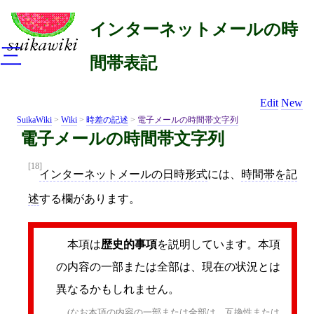
インターネットメールの時
三
間帯表記
Edit
New
SuikaWiki
>
Wiki
>
時差の記述
>
電子メールの時間帯文字列
電子メールの時間帯文字列
[18]
インターネットメールの日時形式
には、
時間帯を記
述
する欄があります。
本項は
歴史的事項
を説明しています。本項
の内容の一部または全部は、現在の状況とは
異なるかもしれません。
(なお本項の内容の一部または全部は、
互換性
または