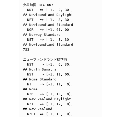
火星時間 
RFC1607
  NDT	=> [-1,  2, 30],	
## Newfoundland Daylight

  NFT	=> [-1,  3, 30],	
## Newfoundland Standard

  NOR	=> [+1, 01, 00],	
## Norway Standard

  NST	=> [-1,  3, 30],	
## Newfoundland Standard	
733

ニューファンドランド標準時

  NST	=> [-1,  6, 30],	
## North Sumatra

  NST   => [-1, 11, 00],        
## Nome Standard

  NT	=> [-1, 11,  0],	
## Nome

  NZD	=> [+1, 13,  0],	
## New Zealand Daylight

  NZT	=> [+1, 12,  0],	
## New Zealand

  NZDT	=> [+1, 13,  0],	