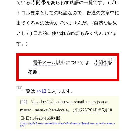
ている
時間帯
をあらわす略語の一覧です。 (プロ
トコル要素としての略語なので、普通の文章中に
出てくるものは含んでいませんが、 (自然な結果
として) 日常的に使われる略語も多く含んでいま
す。)
[16]
電子メール
以外については、
時間帯
を
参照。
[13]
一覧は
>>12
にあります。
[12]
data-locale/data/timezones/mail-names.json at
master · manakai/data-locale
(
平成26(2014)年5月18
日(日) 3時28分56秒
版)
https://github.com/manakai/data-locale/blob/master/data/timezones/mail-names.js
on