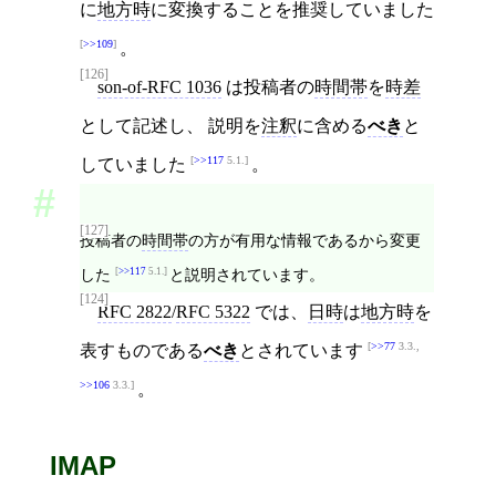
に
地方時
に変換することを推奨していました
>>109
。
[126]
son-of-RFC 1036
は投稿者の
時間帯
を
時差
として記述し、 説明を
注釈
に含める
べき
と
>>117
5.1.
していました
。
[127]
投稿者の
時間帯
の方が有用な情報であるから変更
した
>>117
5.1.
と説明されています。
[124]
RFC 2822
/
RFC 5322
では、
日時
は
地方時
を
>>77
3.3.,
表すものである
べき
とされています
>>106
3.3.
。
IMAP