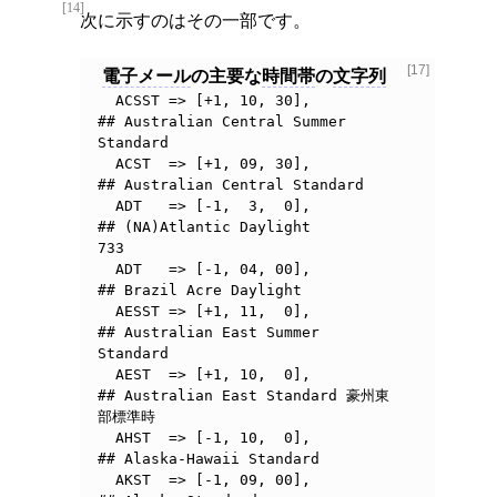
[14]
次に示すのはその一部です。
[17]
電子メール
の主要な
時間帯
の
文字列
  ACSST => [+1, 10, 30],        
## Australian Central Summer 
Standard

  ACST  => [+1, 09, 30],        
## Australian Central Standard

  ADT	=> [-1,  3,  0],	
## (NA)Atlantic Daylight	
733

  ADT   => [-1, 04, 00],        
## Brazil Acre Daylight

  AESST => [+1, 11,  0],        
## Australian East Summer 
Standard

  AEST  => [+1, 10,  0],        
## Australian East Standard 豪州東
部標準時

  AHST	=> [-1, 10,  0],	
## Alaska-Hawaii Standard

  AKST  => [-1, 09, 00],        