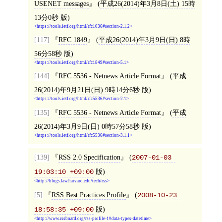
USENET messages
(
平成26(2014)年3月8日(土) 15時
13分0秒
版)
https://tools.ietf.org/html/rfc1036#section-2.1.2
[117]
RFC 1849
(
平成26(2014)年3月9日(日) 8時
56分58秒
版)
https://tools.ietf.org/html/rfc1849#section-5.1
[144]
RFC 5536 - Netnews Article Format
(
平成
26(2014)年9月21日(日) 9時14分6秒
版)
https://tools.ietf.org/html/rfc5536#section-2.1
[135]
RFC 5536 - Netnews Article Format
(
平成
26(2014)年3月9日(日) 0時57分58秒
版)
https://tools.ietf.org/html/rfc5536#section-3.1.1
[139]
RSS 2.0 Specification
(
2007-01-03 
版)
19:03:10 +09:00
http://blogs.law.harvard.edu/tech/rss
[5]
RSS Best Practices Profile
(
2008-10-23 
版)
18:58:35 +09:00
http://www.rssboard.org/rss-profile-1#data-types-datetime