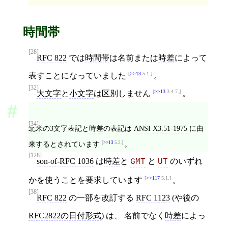
時間帯
[28]
RFC 822
では
時間帯
は名前または
時差
によって
>>13
5.1.
表すことになっていました
。
[32]
>>13
3.4.7.
大文字
と
小文字
は区別しません
。
[34]
北米
の3文字表記と
時差
の表記は
ANSI X3.51-1975
に由
来するとされています
>>13
5.2.
。
[128]
son-of-RFC 1036
は
時差
と
と
のいずれ
GMT
UT
>>117
5.1.
かを使うことを要求しています
。
[38]
RFC 822
の一部を改訂する
RFC 1123
(や後の
RFC2822の日付形式
) は、 名前でなく
時差
によっ