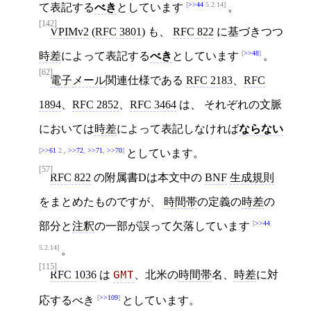
>>44
5.2.14
て表記する
べき
としています
。
[142]
VPIMv2
(
RFC 3801
) も、
RFC 822
に基づきつつ
>>48
時差
によって表記する
べき
としています
。
[62]
電子メール
関連仕様である
RFC 2183
、
RFC
1894
、
RFC 2852
、
RFC 3464
は、 それぞれの文脈
においては
時差
によって表記しなければ
ならない
>>61
2.,
>>72
,
>>71
,
>>70
としています。
[57]
RFC 822
の附属書Dは本文中の
BNF
生成規則
をまとめたものですが、
時間帯
の定義の
時差
の
>>44
部分と
注釈
の一部が誤って欠落しています
5.2.14
。
[115]
RFC 1036
は
、北米の
時間帯
名、
時差
に対
GMT
>>109
応するべき
としています。