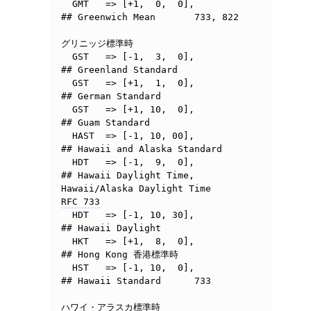
  GMT	=> [+1,  0,  0],	
## Greenwich Mean	733, 822

グリニッジ標準時

  GST	=> [-1,  3,  0],	
## Greenland Standard

  GST	=> [+1,  1,  0],	
## German Standard

  GST	=> [+1, 10,  0],	
## Guam Standard

  HAST  => [-1, 10, 00],        
## Hawaii and Alaska Standard

  HDT	=> [-1,  9,  0],	
## Hawaii Daylight Time, 
Hawaii/Alaska Daylight Time	
RFC 733
  HDT   => [-1, 10, 30],        
## Hawaii Daylight

  HKT	=> [+1,  8,  0],	
## Hong Kong 香港標準時

  HST	=> [-1, 10,  0],	
## Hawaii Standard	733

ハワイ・アラスカ標準時
