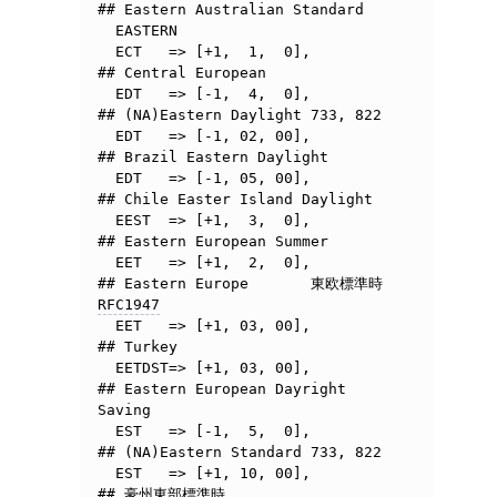
## Eastern Australian Standard

  EASTERN

  ECT	=> [+1,  1,  0],	
## Central European

  EDT	=> [-1,  4,  0],	
## (NA)Eastern Daylight	733, 822

  EDT   => [-1, 02, 00],        
## Brazil Eastern Daylight

  EDT   => [-1, 05, 00],        
## Chile Easter Island Daylight

  EEST	=> [+1,  3,  0],	
## Eastern European Summer

  EET	=> [+1,  2,  0],	
## Eastern Europe	東欧標準時 
RFC1947
  EET   => [+1, 03, 00],        
## Turkey

  EETDST=> [+1, 03, 00],	
## Eastern European Dayright 
Saving

  EST	=> [-1,  5,  0],	
## (NA)Eastern Standard	733, 822

  EST	=> [+1, 10, 00],	
## 豪州東部標準時
