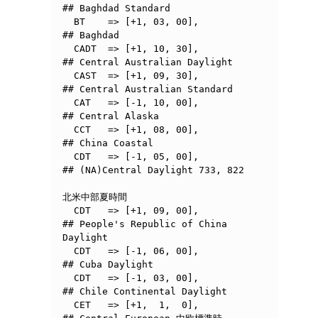
## Baghdad Standard

  BT	=> [+1, 03, 00],	
## Baghdad

  CADT	=> [+1, 10, 30],	
## Central Australian Daylight

  CAST	=> [+1, 09, 30],	
## Central Australian Standard

  CAT	=> [-1, 10, 00],	
## Central Alaska

  CCT	=> [+1, 08, 00],	
## China Coastal

  CDT	=> [-1, 05, 00],	
## (NA)Central Daylight	733, 822

北米中部夏時間

  CDT   => [+1, 09, 00],        
## People's Republic of China 
Daylight

  CDT   => [-1, 06, 00],        
## Cuba Daylight

  CDT   => [-1, 03, 00],        
## Chile Continental Daylight

  CET	=> [+1,  1,  0],	