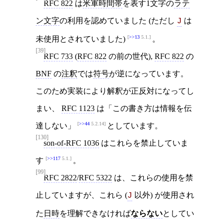
RFC 822
は
米軍時間帯
を表す1文字の
ラテ
ン文字
の利用を認めていました (ただし
は
J
>>13
5.1.
未使用とされていました)
。
[39]
RFC 733
(
RFC 822
の前の世代),
RFC 822
の
BNF
の
注釈
では
符号
が逆になっています。
このため実装により解釈が正反対になってし
まい、
RFC 1123
は「この書き方は情報を伝
>>44
5.2.14
達しない」
としています。
[130]
son-of-RFC 1036
はこれらを禁止していま
>>117
5.1.
す
。
[99]
RFC 2822
/
RFC 5322
は、これらの使用を禁
止していますが、これら (
以外) が使用され
J
た
日時
を理解できなければ
ならない
としてい