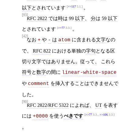
>>117
5.1.
以下
とされています
。
[93]
RFC 2822
では
時
は 99
以下
、
分
は 59
以下
>>77
3.3.
とされています
。
[42]
なお
や
は
に含まれる
文字
なの
+
-
atom
で、
RFC 822
における単独の
字句
となる区
切り文字ではありません。従って、 これら
符号
と
数字
の間に
linear-white-space
や
を挿入することはできませんで
comment
した。
[90]
RFC 2822
/
RFC 5322
によれば、
UT
を表す
>>77
3.3.,
>>106
3.3.
には
を使う
べきです
+0000
。