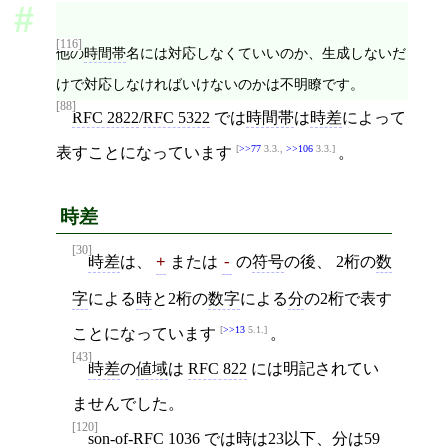
[116]
他の
時間帯
名には対応しなくていいのか、生成しないだ
けで対応しなければいけないのかは不明瞭です。
[88]
RFC 2822
/
RFC 5322
では
時間帯
は
時差
によって
>>77
3.3.,
>>106
3.3.
表すことになっています
。
時差
[30]
時差
は、
または
の
符号
の後、 2桁の
数
+
-
字
による
時
と2桁の
数字
による
分
の2桁で表す
>>13
5.1.
ことになっています
。
[43]
時差
の
値域
は
RFC 822
には明記されてい
ませんでした。
[120]
son-of-RFC 1036
では
時
は23
以下
、
分
は59