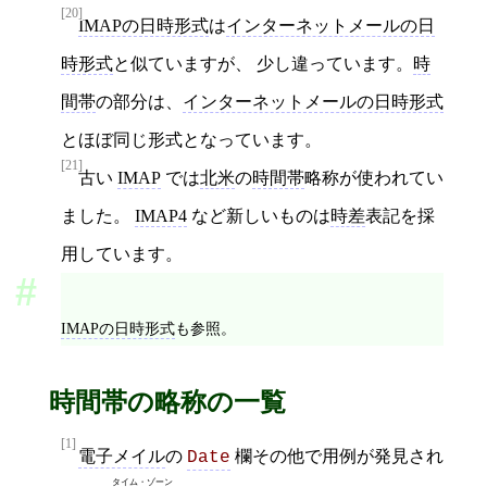
[20]
IMAPの日時形式
は
インターネットメールの日
時形式
と似ていますが、 少し違っています。
時
間帯
の部分は、
インターネットメールの日時形式
とほぼ同じ形式となっています。
[21]
古い
IMAP
では
北米
の
時間帯
略称が使われてい
ました。
IMAP4
など新しいものは
時差
表記を採
用しています。
IMAPの日時形式
も参照。
時間帯の略称の一覧
[1]
電子メイル
の
欄その他で用例が発見され
Date
タイム・ゾーン