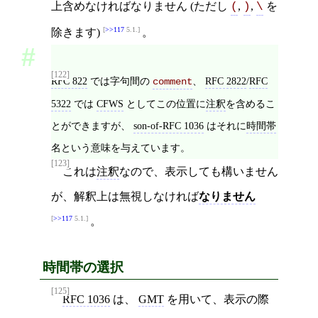
上含めなければなりません (ただし
,
,
を
(
)
\
>>117
5.1.
除きます)
。
[122]
RFC 822
では字句間の
、
RFC 2822
/
RFC
comment
5322
では
CFWS
としてこの位置に
注釈
を含めるこ
とができますが、
son-of-RFC 1036
はそれに
時間帯
名という意味を与えています。
[123]
これは
注釈
なので、表示しても構いません
が、解釈上は無視しなければ
なりません
>>117
5.1.
。
時間帯の選択
[125]
RFC 1036
は、
GMT
を用いて、表示の際