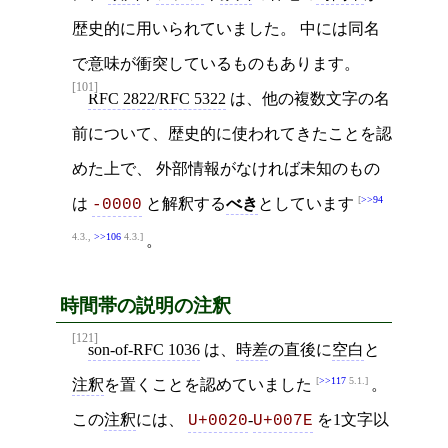
歴史的に用いられていました。 中には同名
で意味が衝突しているものもあります。
[101]
RFC 2822
/
RFC 5322
は、他の複数文字の名
前について、歴史的に使われてきたことを認
めた上で、 外部情報がなければ未知のもの
>>94
は
と解釈する
べき
としています
-0000
4.3.,
>>106
4.3.
。
時間帯の説明の注釈
[121]
son-of-RFC 1036
は、
時差
の直後に
空白
と
>>117
5.1.
注釈
を置くことを認めていました
。
この
注釈
には、
-
を1文字以
U+0020
U+007E