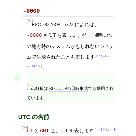
-0000
[91]
RFC 2822
/
RFC 5322
によれば、
も
UT
を表しますが、 同時に他
-0000
の
地方時
のシステムかもしれないシステ
>>77
3.3.,
ムで生成されたことも表します
>>106
3.3.
。
[152]
この解釈は
RFC 3339の日時形式
でも採用され
ています。
UTC の名前
[54]
>>13
5.1.,
>>94
と
は、
UT
を表します
UT
GMT