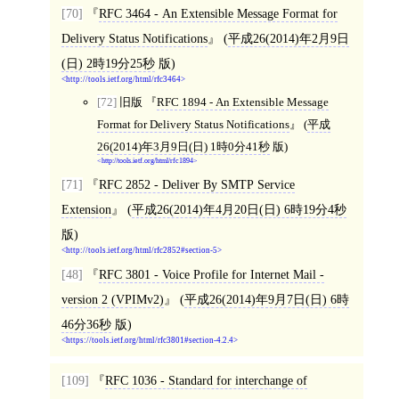
[70]
RFC 3464 - An Extensible Message Format for
Delivery Status Notifications
(
平成26(2014)年2月9日
(日) 2時19分25秒
版)
http://tools.ietf.org/html/rfc3464
[72]
旧版
RFC 1894 - An Extensible Message
Format for Delivery Status Notifications
(
平成
26(2014)年3月9日(日) 1時0分41秒
版)
http://tools.ietf.org/html/rfc1894
[71]
RFC 2852 - Deliver By SMTP Service
Extension
(
平成26(2014)年4月20日(日) 6時19分4秒
版)
http://tools.ietf.org/html/rfc2852#section-5
[48]
RFC 3801 - Voice Profile for Internet Mail -
version 2 (VPIMv2)
(
平成26(2014)年9月7日(日) 6時
46分36秒
版)
https://tools.ietf.org/html/rfc3801#section-4.2.4
[109]
RFC 1036 - Standard for interchange of