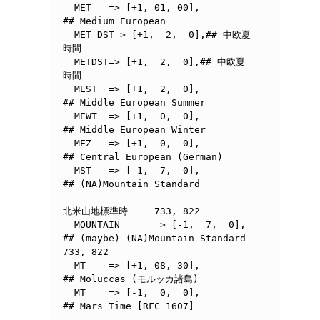
  MET   => [+1, 01, 00],        
## Medium European

  MET DST=> [+1,  2,  0],## 中欧夏
時間

  METDST=> [+1,  2,  0],## 中欧夏
時間

  MEST	=> [+1,  2,  0],	
## Middle European Summer

  MEWT	=> [+1,  0,  0],	
## Middle European Winter

  MEZ	=> [+1,  0,  0],	
## Central European (German)

  MST	=> [-1,  7,  0],	
## (NA)Mountain Standard

北米山地標準時	733, 822

  MOUNTAIN	=> [-1,  7,  0],	
## (maybe) (NA)Mountain Standard	
733, 822

  MT    => [+1, 08, 30],        
## Moluccas (モルッカ諸島)

  MT	=> [-1,  0,  0],	
## Mars Time [RFC 1607]
