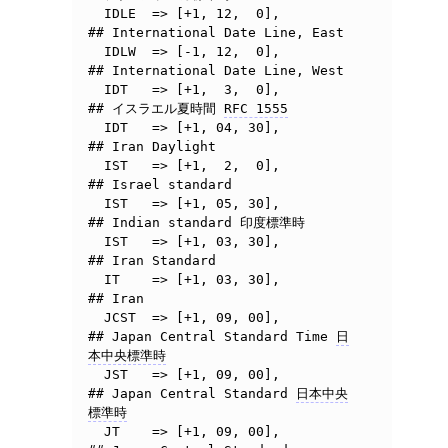
  IDLE	=> [+1, 12,  0],	
## International Date Line, East

  IDLW	=> [-1, 12,  0],	
## International Date Line, West

  IDT	=> [+1,  3,  0],        
## イスラエル夏時間 
RFC 1555
  IDT   => [+1, 04, 30],        
## Iran Daylight

  IST	=> [+1,  2,  0],	
## Israel standard

  IST	=> [+1, 05, 30],	
## Indian standard 印度標準時

  IST   => [+1, 03, 30],        
## Iran Standard

  IT	=> [+1, 03, 30],	
## Iran

  JCST  => [+1, 09, 00],        
## Japan Central Standard Time 
日
本中央標準時
  JST	=> [+1, 09, 00],	
## Japan Central Standard 
日本中央
標準時
  JT	=> [+1, 09, 00],	