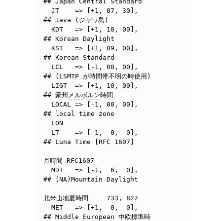
## Japan Central Standard

  JT	=> [+1, 07, 30],	
## Java (ジャワ島)

  KDT	=> [+1, 10, 00],	
## Korean Daylight

  KST	=> [+1, 09, 00],	
## Korean Standard

  LCL	=> [-1, 00, 00],	
## (LSMTP が時間帯不明の時使用)

  LIGT  => [+1, 10, 00],        
## 豪州
メルボルン
時間

  LOCAL	=> [-1, 00, 00],	
## local time zone

  LON

  LT	=> [-1,  0,  0],	
## Luna Time [RFC 1607]

月時間 
RFC1607
  MDT	=> [-1,  6,  0],	
## (NA)Mountain Daylight

北米山地夏時間	733, 822

  MET	=> [+1,  0,  0],	
## Middle European 中欧標準時
