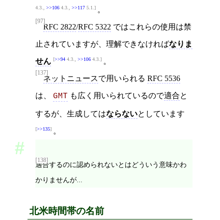
4.3.,
>>106
4.3.,
>>117
5.1.
。
[97]
RFC 2822
/
RFC 5322
ではこれらの使用は禁
止されていますが、理解できなければ
なりま
>>94
4.3.,
>>106
4.3.
せん
。
[137]
ネットニュース
で用いられる
RFC 5536
は、
も広く用いられているので
適合
と
GMT
するが、生成しては
ならない
としています
>>135
。
[138]
適合するのに認められないとはどういう意味かわ
かりませんが...
北米時間帯の名前