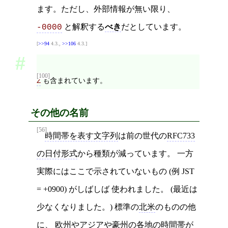
ます。ただし、外部情報が無い限り、
と解釈する
べき
だとしています。
-0000
>>94
4.3.,
>>106
4.3.
[100]
も含まれています。
Z
その他の名前
[56]
時間帯を表す文字列
は前の世代の
RFC733
の日付形式
から種類が減っています。 一方
実際にはここで示されていないもの (例 JST
= +0900) がしばしば 使われました。 (最近は
少なくなりました。) 標準の
北米
のものの他
に、
欧州
や
アジア
や
豪州
の各地の
時間帯
が