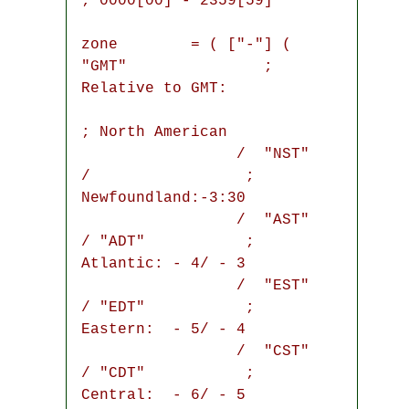
; 0000[00] - 2359[59]

zone        = ( ["-"] ( 
"GMT"               ; 
Relative to GMT:

; North American

                 /  "NST" 
/                 ;  
Newfoundland:-3:30

                 /  "AST" 
/ "ADT"           ;  
Atlantic: - 4/ - 3

                 /  "EST" 
/ "EDT"           ;  
Eastern:  - 5/ - 4

                 /  "CST" 
/ "CDT"           ;  
Central:  - 6/ - 5
