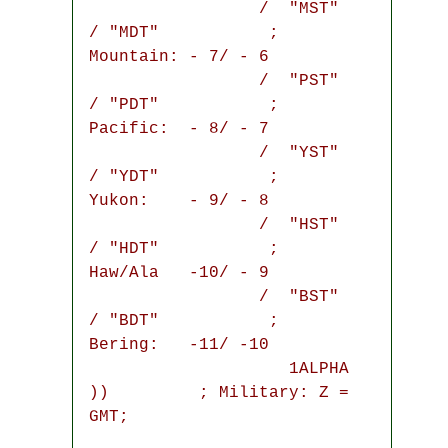
                 /  "MST" 
/ "MDT"           ;  
Mountain: - 7/ - 6

                 /  "PST" 
/ "PDT"           ;  
Pacific:  - 8/ - 7

                 /  "YST" 
/ "YDT"           ;  
Yukon:    - 9/ - 8

                 /  "HST" 
/ "HDT"           ;  
Haw/Ala   -10/ - 9

                 /  "BST" 
/ "BDT"           ;  
Bering:   -11/ -10

                    1ALPHA       
))         ; Military: Z = 
GMT;
