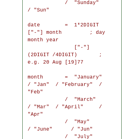
            /  "Sunday"    
/ "Sun"

date        =  1*2DIGIT 
["-"] month         ; day 
month year

               ["-"] 
(2DIGIT /4DIGIT)       ;  
e.g. 20 Aug [19]77

month       =  "January"   
/ "Jan"  / "February"  / 
"Feb"

            /  "March"     
/ "Mar"  / "April"     / 
"Apr"

            /  "May"                
/ "June"      / "Jun"

            /  "July"      