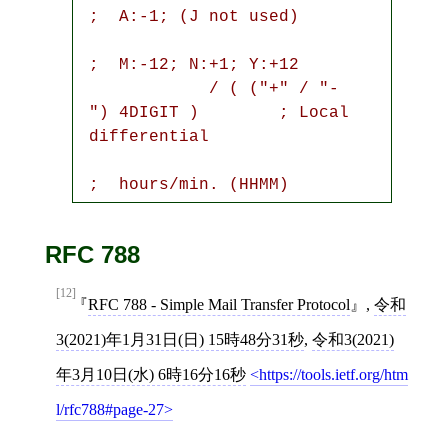
;  A:-1; (J not used)

;  M:-12; N:+1; Y:+12

            / ( ("+" / "-
") 4DIGIT )        ; Local 
differential

;  hours/min. (HHMM)
RFC 788
[12]
RFC 788 - Simple Mail Transfer Protocol
,
令和
3(2021)年1月31日(日) 15時48分31秒
,
令和3(2021)
年3月10日(水) 6時16分16秒
https://tools.ietf.org/htm
l/rfc788#page-27