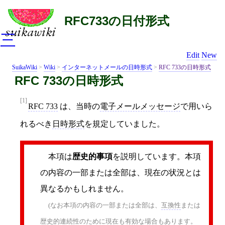
RFC733の日付形式
三
Edit
New
SuikaWiki
>
Wiki
>
インターネットメールの日時形式
>
RFC 733の日時形式
RFC 733の日時形式
[1]
RFC 733
は、当時の
電子メールメッセージ
で用いら
れるべき
日時形式
を規定していました。
本項は
歴史的事項
を説明しています。本項
の内容の一部または全部は、現在の状況とは
異なるかもしれません。
(なお本項の内容の一部または全部は、
互換性
または
歴史的連続性のために現在も有効な場合もあります。