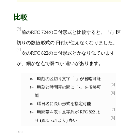
比較
[9]
前の
RFC 724の日付形式
と比較すると、「/」区
切りの数値形式の 日付が使えなくなりました。
[4]
次の
RFC 822の日付形式
とかなり似ています
が、細かな点で幾つか 違いがあります。
時刻の区切り文字「:」が省略可能
[5]
時刻と時間帯の間に「-」を省略可
[6]
能
曜日名に長い形式を指定可能
[7]
時間帯を表す文字列
が RFC 822 よ
[8]
り (RFC 724 より) 多い
[10]