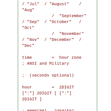
/ "Jul"  / "August"    / 
"Aug"

            /  "September" 
/ "Sep"  / "October"   / 
"Oct"

            /  "November"  
/ "Nov"  / "December"  / 
"Dec"

time        =  hour zone                    
; ANSI and Military

;  (seconds optional)

hour        =  2DIGIT 
[":"] 2DIGIT [ [":"] 
2DIGIT ]
