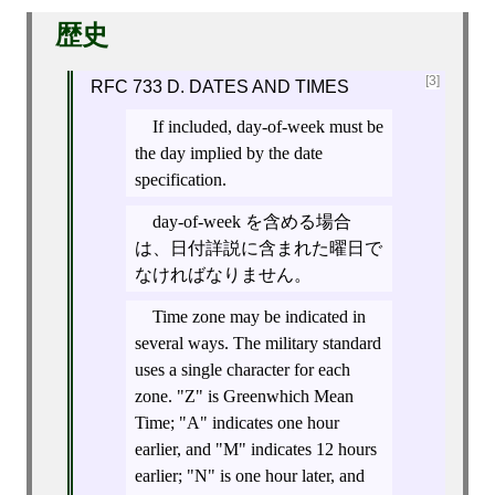
歴史
[3]
RFC 733 D. DATES AND TIMES
If included, day-of-week must be
the day implied by the date
specification.
day-of-week を含める場合
は、日付詳説に含まれた曜日で
なければなりません。
Time zone may be indicated in
several ways. The military standard
uses a single character for each
zone. "Z" is Greenwhich Mean
Time; "A" indicates one hour
earlier, and "M" indicates 12 hours
earlier; "N" is one hour later, and