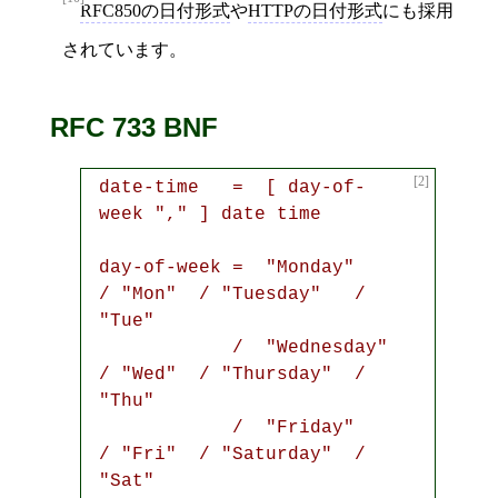
RFC850の日付形式
や
HTTPの日付形式
にも採用
されています。
RFC 733 BNF
[2]
date-time   =  [ day-of-
week "," ] date time

day-of-week =  "Monday"    
/ "Mon"  / "Tuesday"   / 
"Tue"

            /  "Wednesday" 
/ "Wed"  / "Thursday"  / 
"Thu"

            /  "Friday"    
/ "Fri"  / "Saturday"  / 
"Sat"
