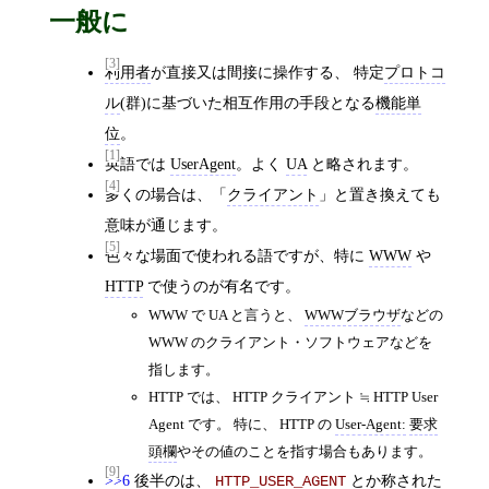
一般に
[3]
利用者
が直接又は間接に操作する、 特定
プロトコ
ル
(群)に基づいた相互作用の手段となる
機能単
位
。
[1]
英語では
UserAgent
。よく
UA
と略されます。
[4]
多くの場合は、「
クライアント
」と置き換えても
意味が通じます。
[5]
色々な場面で使われる語ですが、特に
WWW
や
HTTP
で使うのが有名です。
WWW で UA と言うと、
WWWブラウザ
などの
WWW のクライアント・ソフトウェアなどを
指します。
HTTP では、 HTTP クライアント ≒ HTTP User
Agent です。 特に、 HTTP の
User-Agent:
要求
頭欄
やその値のことを指す場合もあります。
[9]
>>6
後半のは、
とか称された
HTTP_USER_AGENT