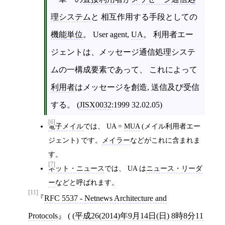
理システム
と 相互作用する手段としての
機能単位
。 User agent,
UA
。 利用者エー
ジェントは、メッセージ通信処理システ
ムの一構成要素であって、 これによって
利用者
はメッセージを創造, 送信及び受信
する。 (
JISX0032
:1999 32.02.05)
[6]
電子メイル
では、 UA =
MUA
(メイル利用者エー
ジェント) です。
メイラー
などがこれに含まれま
す。
[7]
ネット・ニュース
では、 UA は
ニュース・リーダ
ー
などと呼ばれます。
[11]
RFC 5537 - Netnews Architecture and
Protocols
( (
平成26(2014)年9月14日(日) 8時8分11