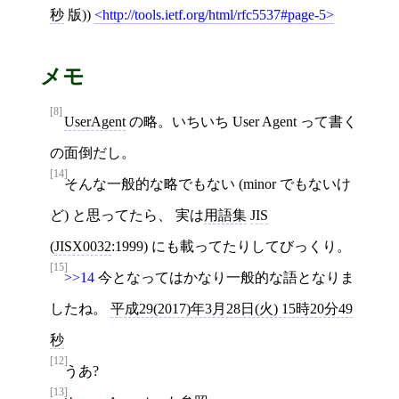
秒
版))
http://tools.ietf.org/html/rfc5537#page-5
メモ
[8]
UserAgent
の略。いちいち User Agent って書く
の面倒だし。
[14]
そんな一般的な略でもない (minor でもないけ
ど) と思ってたら、 実は
用語集
JIS
(
JISX0032
:1999) にも載ってたりしてびっくり。
[15]
>>14
今となってはかなり一般的な語となりま
したね。
平成29(2017)年3月28日(火) 15時20分49
秒
[12]
うあ?
[13]