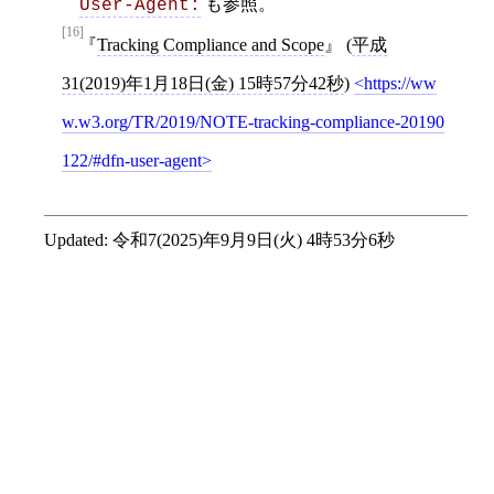
も参照。
User-Agent:
[16]
Tracking Compliance and Scope
(
平成
31(2019)年1月18日(金) 15時57分42秒
)
https://ww
w.w3.org/TR/2019/NOTE-tracking-compliance-20190
122/#dfn-user-agent
Updated:
令和7(2025)年9月9日(火) 4時53分6秒