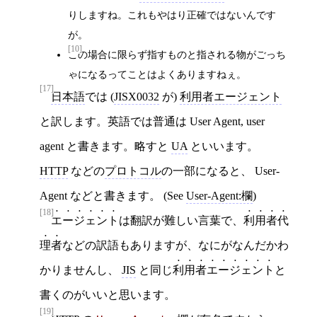
りしますね。これもやはり正確ではないんです
が。
[10]
この場合に限らず指すものと指される物がごっち
ゃになるってことはよくありますねぇ。
[17]
日本語
では (
JISX0032
が)
利用者エージェント
と訳します。英語では普通は User Agent, user
agent と書きます。略すと
UA
といいます。
HTTP
などの
プロトコル
の一部になると、 User-
Agent などと書きます。 (See
User-Agent:欄
)
[18]
エージェント
は翻訳が難しい言葉で、
利用者代
理者
などの訳語もありますが、なにがなんだかわ
かりませんし、
JIS
と同じ
利用者エージェント
と
書くのがいいと思います。
[19]