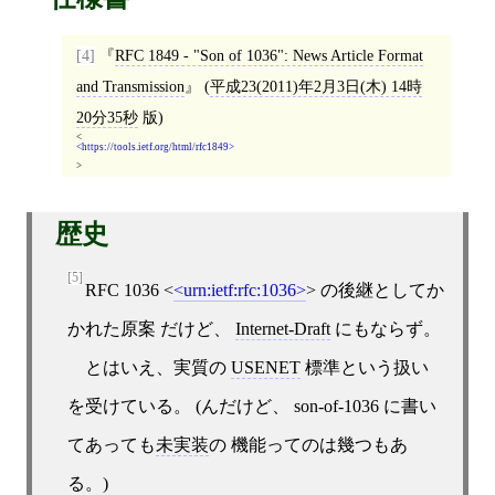
[4]
RFC 1849 - "Son of 1036": News Article Format
and Transmission
(
平成23(2011)年2月3日(木) 14時
20分35秒
版)
<
https://tools.ietf.org/html/rfc1849
>
歴史
[5]
RFC 1036
<
urn:ietf:rfc:1036
>
の後継としてか
かれた原案 だけど、
Internet-Draft
にもならず。
とはいえ、実質の
USENET
標準という扱い
を受けている。 (んだけど、 son-of-1036 に書い
てあっても
未実装
の 機能ってのは幾つもあ
る。)