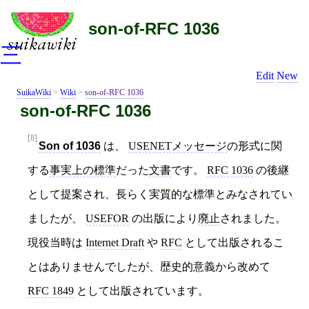
son-of-RFC 1036
三
Edit
New
SuikaWiki
>
Wiki
>
son-of-RFC 1036
son-of-RFC 1036
[8]
Son of 1036
は、
USENETメッセージ
の形式に関
する
事実上の標準
だった
文書
です。
RFC 1036
の後継
として提案され、長らく実質的な標準とみなされてい
ましたが、
USEFOR
の出版により
廃止
されました。
現役当時は
Internet Draft
や
RFC
として出版されるこ
とはありませんでしたが、歴史的意義から改めて
RFC 1849
として出版されています。