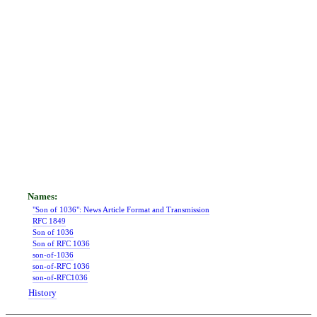
"Son of 1036": News Article Format and Transmission
RFC 1849
Son of 1036
Son of RFC 1036
son-of-1036
son-of-RFC 1036
son-of-RFC1036
History