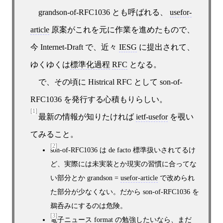
grandson-of-RFC1036 とも呼ばれる、
usefor-
article
原案がこれを元に作業を進めたもので、
今 Internet-Draft で、近々
IESG
に提出されて、
ゆくゆくは
標準化過程
RFC
となる。
で、その頃に Histrical RFC として son-of-
RFC1036 を発行する心積もりらしい。
[1]
最新の情報が知りたければ
ietf-usefor
を覗い
てみること。
[2]
son-of-RFC1036 は de facto 標準扱いされてるけ
ど、実際には未実装とか現実の習慣に合ってな
い部分とか grandson =
usefor-article
で改められ
た部分が少なくない。だから son-of-RFC1036 を
鵜呑みにするのは危険。
[3]
電子ニュース
format の勉強したいなら、まだ