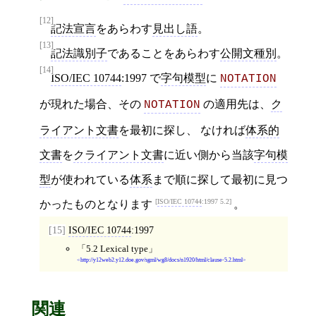
[12]
記法宣言
をあらわす
見出し語
。
[13]
記法識別子
であることをあらわす
公開文種別
。
[14]
ISO/IEC 10744
:1997 で
字句模型
に
NOTATION
が現れた場合、その
の適用先は、
ク
NOTATION
ライアント文書
を最初に探し、 なければ
体系的
文書
を
クライアント文書
に近い側から当該
字句模
型
が使われている
体系
まで順に探して最初に見つ
ISO/IEC 10744
:1997 5.2
かったものとなります
。
[15]
ISO/IEC 10744
:1997
5.2 Lexical type
http://y12web2.y12.doe.gov/sgml/wg8/docs/n1920/html/clause-5.2.html
関連