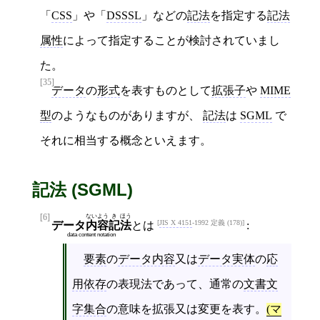
「
CSS
」や「
DSSSL
」などの
記法
を指定する
記法
属性
によって指定することが検討されていまし
た。
[35]
データ
の
形式
を表すものとして
拡張子
や
MIME
型
のようなものがありますが、
記法
は
SGML
で
それに相当する概念といえます。
記法 (SGML)
[6]
ない
よう
き
ほう
JIS X 4151
‐1992 定義 (178)
データ
内
容
記
法
とは
:
data content notation
要素
の
データ内容
又は
データ実体
の
応
用依存
の表現法であって、通常の
文書文
字集合
の意味を拡張又は変更を表す。
(マ