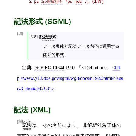
1*ps 
記法識別子
 *ps 
mdc
 ;; (148)
記法形式 (SGML)
[18]
3.81
記法形式
notation form
データ実体
と
記法データ内容
に適用する
体系的形式
。
出典:
ISO/IEC 10744
:1997
3 Definitions
htt
p://www.y12.doe.gov/sgml/wg8/docs/n1920/html/claus
e-3.html#def-3.81
記法 (XML)
[26]
きほう
は、 その
名前
により、
非解析対象実体
の
記法
notation
書式
や
記法属性
が付された
要素
の
書式
、
処理指