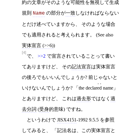
約の文章がそのような可能性を無視して生成
規則
の部分が
一致
しなければならない
Name
とだけ述べていますから、 そのような場合
でも適用されると考えられます。 (See also
実体宣言 (>>6)
)
[4]
で、
>>2
で宣言されていることって書い
てありますけど、 その
記法宣言
は実体宣言
の後ろでもいいんでしょうか? 前じゃないと
いけないんでしょうか? 「the declar
ed
name」
とありますけど、 これは
過去形
ではなく
過
去分詞
(
受身
的意味) ですね。
というわけで
JISX4151
‐1992 9.5.5 を参照
してみると、 「記法名は、この実体宣言と