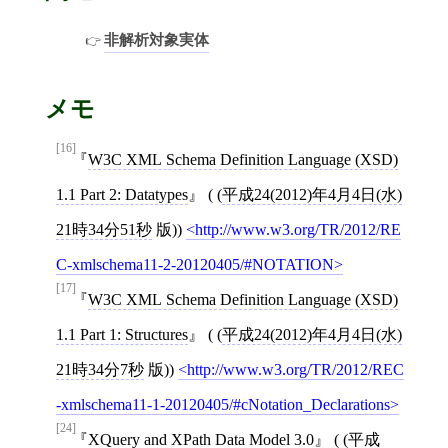
非解析対象実体
メモ
[16]
W3C XML Schema Definition Language (XSD)
1.1 Part 2: Datatypes
( (
平成24(2012)年4月4日(水)
21時34分51秒
版))
http://www.w3.org/TR/2012/RE
C-xmlschema11-2-20120405/#NOTATION
[17]
W3C XML Schema Definition Language (XSD)
1.1 Part 1: Structures
( (
平成24(2012)年4月4日(水)
21時34分7秒
版))
http://www.w3.org/TR/2012/REC
-xmlschema11-1-20120405/#cNotation_Declarations
[24]
XQuery and XPath Data Model 3.0
( (
平成