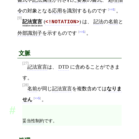
>>5
令
の対象となる
応用
を識別するものです
。
[9]
記法宣言
(
) は、
記法
の
名前
と
<!NOTATION>
notation declaration
>>5
外部識別子
を示すものです
。
文脈
[27]
記法宣言
は、
DTD
に含めることができま
す。
[28]
名前
が同じ
記法宣言
を複数含めては
なりま
>>5
せん
。
妥当性制約
です。