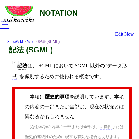
NOTATION
三
Edit
New
SuikaWiki
>
Wiki
>
記法 (SGML)
記法 (SGML)
[20]
記法
は、
SGML
において
SGML
以外の“
データ形
notation
式
”を識別するために使われる概念です。
本項は
歴史的事項
を説明しています。本項
の内容の一部または全部は、現在の状況とは
異なるかもしれません。
(なお本項の内容の一部または全部は、
互換性
または
歴史的連続性のために現在も有効な場合もあります。