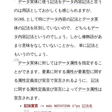
データ実体
に使う
記法
を
データ内容記法
と言う
のは用語としておかしくも感じられますが、
SGML
として特に
データ内容
の
記法
と
データ実
体
の
記法
を区別していないので、 どちらも
デー
タ内容記法
というのでしょう。しかし修飾語があ
まり意味をなしていないことから、 単に
記法
と
もいうのでしょう。
[19]
データ実体
に対しては
データ属性
を指定するこ
とができます。
要素
に対する
属性
が
要素型
に関す
る
属性定義並び宣言
で
宣言
されるように、
記法
に関する
属性定義並び宣言
によって
データ属性
は
宣言
されます。
記法宣言
 := 
mdo
NOTATION
 1*
ps
記法名
[11]