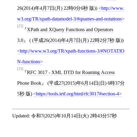
26(2014)年4月7日(月) 22時0分6秒
版))
http://www.
w3.org/TR/xpath-datamodel-3/#qnames-and-notations
[25]
XPath and XQuery Functions and Operators
3.0
( (
平成26(2014)年4月7日(月) 22時2分7秒
版))
http://www.w3.org/TR/xpath-functions-3/#NOTATIO
N-functions
[33]
RFC 3017 - XML DTD for Roaming Access
Phone Book
(
平成27(2015)年6月14日(日) 6時37分
5秒
版)
https://tools.ietf.org/html/rfc3017#section-4
Updated:
令和7(2025)年10月14日(火) 2時43分57秒