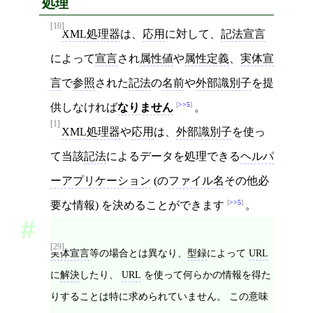
処理
[10]
XML処理器
は、
応用
に対して、
記法宣言
によって
宣言
され
属性値
や
属性定義
、
実体宣
言
で
参照
された
記法
の
名前
や
外部識別子
を提
>>5
供しなければ
なりません
。
[1]
XML処理器
や
応用
は、
外部識別子
を使っ
て当該
記法
によるデータを処理できる
ヘルパ
ーアプリケーション
(の
ファイル名
その他必
>>5
要な情報) を決めることができます
。
[29]
実体宣言
等の場合とは異なり、
型録
によって
URL
に
解決
したり、
URL
を使って何らかの情報を得た
りすることは特に求められていません。 この意味