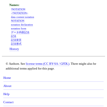
!NOTATION
<!NOTATION>
data content notation
NOTATION
notation declaration
notation form
データ内容記法
記法
記法宣言
記法形式
History
© Authors. See
license terms (CC BY-SA / GFDL)
. There might also be
additional terms applied for this page.
Home
About
Help
Contact