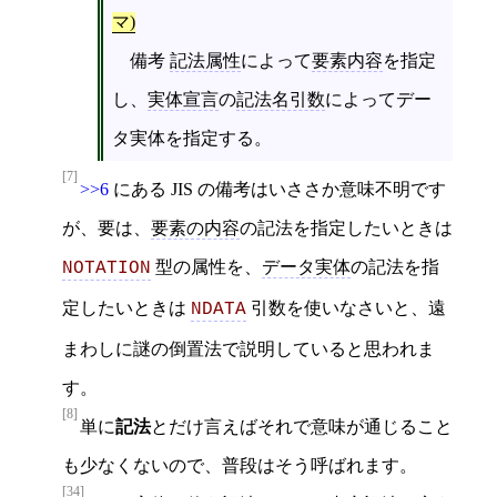
マ)
備考
記法属性
によって
要素内容
を指定
し、
実体宣言
の
記法名引数
によってデー
タ実体を指定する。
[7]
>>6
にある JIS の備考はいささか意味不明です
が、要は、
要素の内容
の記法を指定したいときは
型の属性を、
データ実体
の記法を指
NOTATION
定したいときは
引数を使いなさいと、遠
NDATA
まわしに謎の倒置法で説明していると思われま
す。
[8]
単に
記法
とだけ言えばそれで意味が通じること
も少なくないので、普段はそう呼ばれます。
[34]