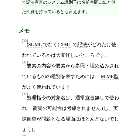
で
記法宣言
の
システム識別子
は
名前空間URL
と似
た性質を持っているとも言えます。
メモ
[30]
(
SGML
でなく)
XML
で
記法
がどれだけ使
われているかは大変怪しいところです。
[31]
要素
の
内容
や
要素
から参照・埋め込みされ
ているものの種別を表すためには、
MIME型
がよく使われています。
[32]
処理指令
の
対象名
は、通常
宣言
無しで使わ
れ、 衝突の可能性は考慮されません (し、実
際衝突が問題となる場面はほとんどないでし
ょう)。