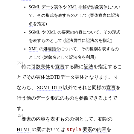
SGML
データ実体
や
XML
非解析対象実体
につい
て、その形式を表すものとして (
実体宣言
に
記法
名
を指定)
SGML
や
XML
の
要素
の
内容
について、その形式
を表すものとして (
記法属性
に
記法名
を指定)
XML
の
処理指令
について、その種別を表すもの
として (
対象名
として
記法名
を利用)
[22]
特に
引数実体
を
宣言
する際に
記法
を指定するこ
とでその
実体
は
DTDデータ実体
となります。 す
なわち、
SGML DTD
以外でそれと同様の
宣言
を
行う他のデータ形式のものを参照できるようで
す。
[23]
要素
の
内容
を表すものの例として、初期の
HTML
の案においては
要素
の
内容
を
style