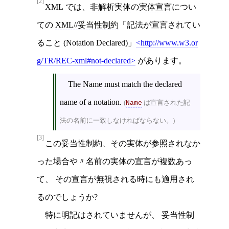
[2]
XML では、
非解析実体
の
実体宣言
につい
ての
XML//妥当性制約
「記法が宣言されてい
ること (Notation Declared)」
http://www.w3.or
g/TR/REC-xml#not-declared
があります。
The Name must match the declared
name of a notation.
(
は宣言された記
Name
法の名前に一致しなければならない。)
[3]
この妥当性制約、その
実体
が
参照
されなか
った場合や〃名前の実体の宣言が複数あっ
て、 その宣言が無視される時にも適用され
るのでしょうか?
特に明記はされていませんが、 妥当性制