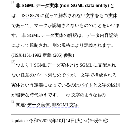
[1]
非 SGML データ実体 (non‐SGML data entity)
と
は、
ISO 8879
に従って解釈されない
文字
をもつ
実体
であって、
マーク
が
認知
されないもののことをいいま
す。 非 SGML データ実体の解釈は、
データ内容記法
によって規制され、別の規格により定義されます。
(
JISX4151
‐1992 定義 (205) 参照)
[3]
つまり
非SGMLデータ実体
とは
SGML
に支配され
ない任意の
バイト列
なのですが、
文字
で構成される
実体
という定義になっているのは
バイト
と
文字
の区別
が曖昧な時代ゆえです。
文字のようなもの
[2]
関連:
データ実体
,
非SGML文字
Updated:
令和7(2025)年10月14日(火) 3時56分50秒