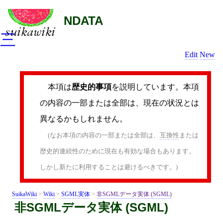
NDATA
三
Edit
New
本項は
歴史的事項
を説明しています。本項
の内容の一部または全部は、現在の状況とは
異なるかもしれません。
(なお本項の内容の一部または全部は、
互換性
または
歴史的連続性のために現在も有効な場合もあります。
しかし新たに利用することは避けるべきです。)
SuikaWiki
>
Wiki
>
SGML実体
>
非SGMLデータ実体 (SGML)
非SGMLデータ実体 (SGML)