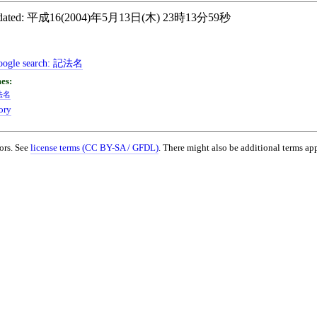
ated:
平成16(2004)年5月13日(木) 23時13分59秒
ogle search:
記法名
法名
ory
ors. See
license terms (CC BY-SA / GFDL)
. There might also be additional terms app