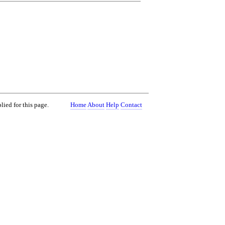
lied for this page.
Home
About
Help
Contact