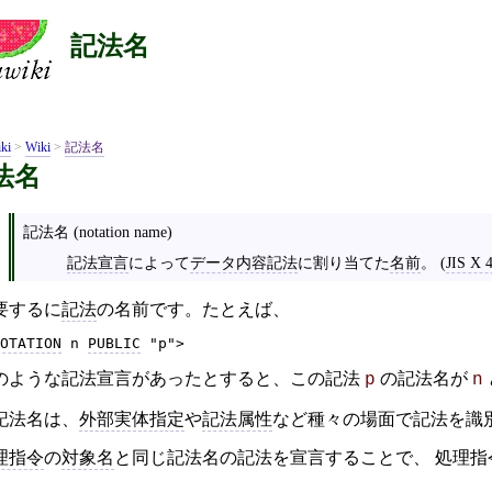
記法名
ki
>
Wiki
>
記法名
法名
記法名 (notation name)
記法宣言
によって
データ内容記法
に割り当てた
名前
。 (
JIS X 
要するに
記法
の名前です。たとえば、
OTATION
 n 
PUBLIC
 "p">
のような記法宣言があったとすると、この記法
の記法名が
p
n
記法名は、
外部実体指定
や
記法属性
など種々の場面で記法を識
理指令
の
対象名
と同じ記法名の記法を宣言することで、 処理