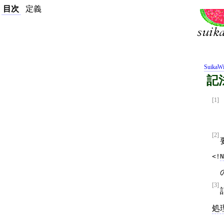
目次
定義
SuikaWi
記
[1]
[2]
<!
N
[3]
処