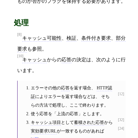
ものか否かのフラグを保持する必要があります。
処理
[8]
キャッシュ可能性
、
検証
、
条件付き要求
、
部分
要求
も参照。
[10]
キャッシュ
からの
応答
の決定は、次のように行
います。
エラーその他の
応答
を返す場合、
HTTP認
[12]
証
によりエラーを返す場合などは、 そち
らの方法で処理し、ここで終わります。
使う応答を「上流の応答」とします。
[32]
キャッシュ項目
として
蓄積された応答
から
[24]
実効要求URL
が一致するものがあれば