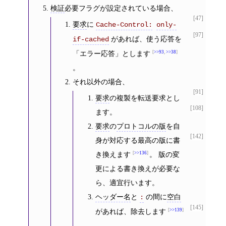
検証
必要フラグが設定されている場合、
[47]
要求
に
Cache-Control:
only-
[97]
があれば、使う応答を
if-cached
「エラー応答」とします
>>93
,
>>38
。
それ以外の場合、
[91]
要求
の複製を転送要求とし
[108]
ます。
要求
の
プロトコルの版
を自
[142]
身が対応する最高の版に書
き換えます
>>136
。 版の変
更による書き換えが必要な
ら、適宜行います。
ヘッダー名
と
の間に
空白
:
[145]
があれば、除去します
>>139
。