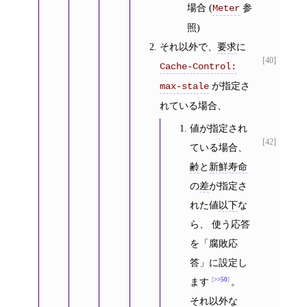
場合 (
参
Meter
照)
それ以外で、
要求
に
[40]
Cache-Control:
が指定さ
max-stale
れている場合、
値が指定され
[42]
ている場合、
齢
と
新鮮寿命
の
差
が指定さ
れた値
以下
な
ら、 使う応答
を「腐敗応
答」に設定し
ます
>>50
。
それ以外な