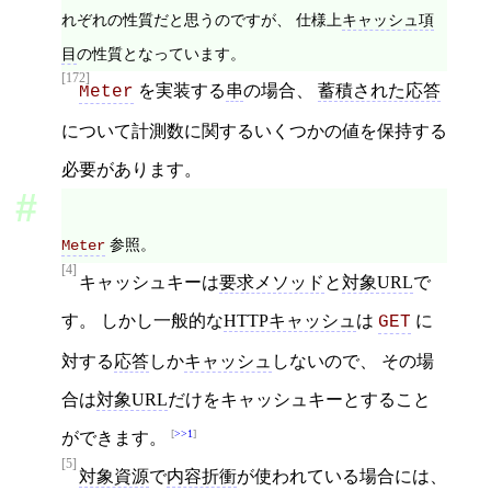
れぞれの性質だと思うのですが、 仕様上
キャッシュ項
目
の性質となっています。
[172]
を実装する
串
の場合、
蓄積された応答
Meter
について計測数に関するいくつかの値を保持する
必要があります。
参照。
Meter
[4]
キャッシュキーは
要求メソッド
と
対象URL
で
す。 しかし一般的な
HTTPキャッシュ
は
に
GET
対する
応答
しか
キャッシュ
しないので、 その場
合は
対象URL
だけをキャッシュキーとすること
>>1
ができます。
[5]
対象資源
で
内容折衝
が使われている場合には、