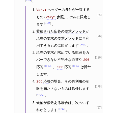
>>23
、
ヘッダー
の条件が一致する
Vary:
[25]
もの (
参照。) のみに限定し
Vary:
ます
>>23
。
蓄積された応答
の
要求メソッド
が
[26]
現在の
要求
の
要求メソッド
に再利
用できるものに限定します
>>23
。
現在の
要求
が求めている
範囲
をカ
[126]
バーできない
不完全な応答
や
206
応答
>>125
、
応答
>>177
は除外
266
します。
応答
の場合、その再利用の制
266
[178]
限を満たさないものは除外します
>>177
。
候補が複数ある場合は、次のいず
[27]
れかとします
>>23
。