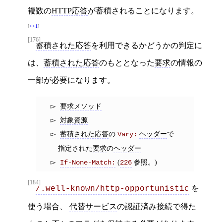
複数の
HTTP応答
が蓄積されることになります。
>>1
[176]
蓄積された応答
を利用できるかどうかの判定に
は、
蓄積された応答
のもととなった
要求
の情報の
一部が必要になります。
要求メソッド
対象資源
蓄積された応答
の
ヘッダー
で
Vary:
指定された
要求
の
ヘッダー
(
参照。)
If-None-Match:
226
[184]
を
/.well-known/http-opportunistic
使う場合、
代替サービス
の認証済み接続で得た