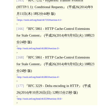
[163]
RFC 7232 - Hypertext Transfer Protocol
(HTTP/1.1): Conditional Requests
(
平成26(2014)年9
月11日(木) 1時2分44秒
版)
<
https://tools.ietf.org/html/rfc7232#section-4.1
>
[166]
RFC 5861 - HTTP Cache-Control Extensions
for Stale Content
(
平成26(2014)年9月9日(火) 18時23
分24秒
版)
<
http://tools.ietf.org/html/rfc5861#section-3
>
[168]
RFC 5861 - HTTP Cache-Control Extensions
for Stale Content
(
平成26(2014)年9月9日(火) 18時23
分24秒
版)
<
http://tools.ietf.org/html/rfc5861#section-4
>
[177]
RFC 3229 - Delta encoding in HTTP
(
平成
26(2014)年10月26日(日) 12時15分25秒
版)
<
http://tools.ietf.org/html/rfc3229#section-10.6
>