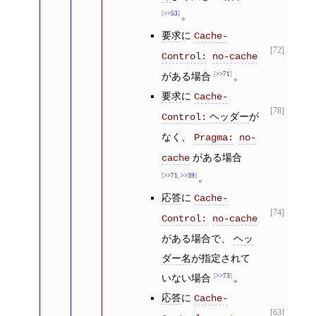
>>53
。
要求
に
Cache-
[72]
Control:
no-cache
がある場合
>>71
。
要求
に
Cache-
[78]
ヘッダー
が
Control:
なく、
Pragma:
no-
がある場合
cache
>>71
,
>>39
。
応答
に
Cache-
[74]
Control:
no-cache
がある場合で、
ヘッ
ダー名
が指定されて
いない場合
>>73
。
応答
に
Cache-
[63]