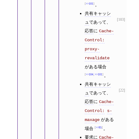
>>101
。
共有キャッシ
[103]
ュ
であって、
応答
に
Cache-
Control:
proxy-
revalidate
がある場合
>>104
,
>>101
。
共有キャッシ
[22]
ュ
であって、
応答
に
Cache-
Control:
s-
がある
maxage
場合
>>95
。
要求
に
Cache-