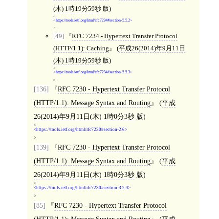
(木) 1時19分59秒
版)
<
https://tools.ietf.org/html/rfc7234#section-5.5.2
>
[49]
RFC 7234 - Hypertext Transfer Protocol
(HTTP/1.1): Caching
(
平成26(2014)年9月11日
(木) 1時19分59秒
版)
<
https://tools.ietf.org/html/rfc7234#section-5.5.3
>
[136]
RFC 7230 - Hypertext Transfer Protocol
(HTTP/1.1): Message Syntax and Routing
(
平成
26(2014)年9月11日(木) 1時0分3秒
版)
<
https://tools.ietf.org/html/rfc7230#section-2.6
>
[139]
RFC 7230 - Hypertext Transfer Protocol
(HTTP/1.1): Message Syntax and Routing
(
平成
26(2014)年9月11日(木) 1時0分3秒
版)
<
https://tools.ietf.org/html/rfc7230#section-3.2.4
>
[85]
RFC 7230 - Hypertext Transfer Protocol