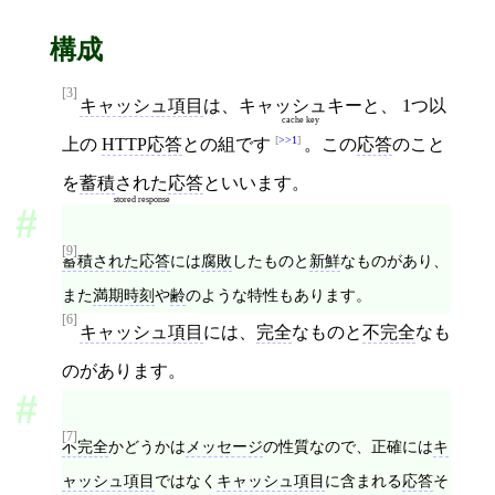
構成
[3]
キャッシュ項目
は、
キャッシュキー
と、 1つ以
cache key
>>1
上の
HTTP応答
との組です
。この
応答
のこと
を
蓄積
された
応答
といいます。
stored response
[9]
蓄積された応答
には
腐敗
したものと
新鮮
なものがあり、
また
満期時刻
や
齢
のような特性もあります。
[6]
キャッシュ項目
には、
完全
なものと
不完全
なも
のがあります。
[7]
不完全
かどうかは
メッセージ
の性質なので、正確には
キ
ャッシュ項目
ではなく
キャッシュ項目
に含まれる
応答
そ