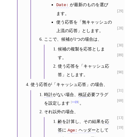
が最新のものを選び
Date:
[29]
ます。
使う応答を「無キャッシュの
[28]
上流の応答」とします。
ここで、候補が1つの場合は、
[30]
候補の複製を応答としま
[89]
す。
使う応答を「キャッシュ応
[90]
答」とします。
使う応答が「キャッシュ応答」の場合、
[31]
時計
がない場合、
検証
必要フラグ
[69]
を設定します
>>23
。
それ以外の場合、
[13]
齢
を計算し、その結果を
応
[19]
答
に
ヘッダー
として
Age: