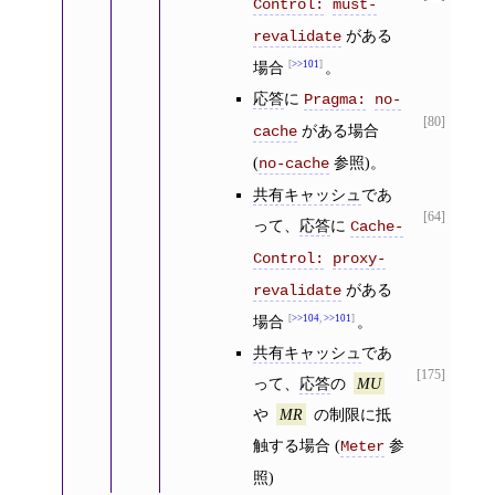
Control:
must-
がある
revalidate
場合
>>101
。
応答
に
Pragma:
no-
[80]
がある場合
cache
(
参照)。
no-cache
共有キャッシュ
であ
[64]
って、
応答
に
Cache-
Control:
proxy-
がある
revalidate
場合
>>104
,
>>101
。
共有キャッシュ
であ
[175]
って、
応答
の
MU
や
の制限に抵
MR
触する場合 (
参
Meter
照)