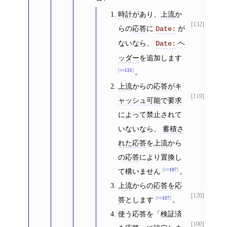
時計
があり、
上流
か
[132]
らの
応答
に
が
Date:
ないなら、
ヘ
Date:
ッダー
を追加します
>>131
。
上流
からの
応答
が
キ
[119]
ャッシュ可能
で
要求
によって禁止されて
いないなら、
蓄積さ
れた応答
を
上流
から
の
応答
により置換し
て構いません
>>107
。
上流
からの
応答
を
応
[120]
答
とします
>>107
。
使う応答を「検証済
[100]