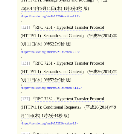
(HTTP/1.1): Message Syntax and Routing
(
平成
26(2014)年9月11日(木) 1時0分3秒
版)
<
https://tools.ietf.org/html/rfc7230#section-5.7.2
>
[121]
RFC 7231 - Hypertext Transfer Protocol
(HTTP/1.1): Semantics and Content
(
平成26(2014)年
9月11日(木) 0時52分9秒
版)
<
https://tools.ietf.org/html/rfc7231#section-6.6.3
>
[131]
RFC 7231 - Hypertext Transfer Protocol
(HTTP/1.1): Semantics and Content
(
平成26(2014)年
9月11日(木) 0時52分9秒
版)
<
https://tools.ietf.org/html/rfc7231#section-7.1.1.2
>
[127]
RFC 7232 - Hypertext Transfer Protocol
(HTTP/1.1): Conditional Requests
(
平成26(2014)年9
月11日(木) 1時2分44秒
版)
<
https://tools.ietf.org/html/rfc7232#section-2.3
>