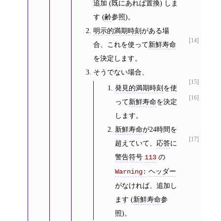
追加 (既にあれば置換) しま
す (
齢
参照)。
明示的満期時刻
がある場
[14]
合、これを使って
新鮮寿命
を決定します。
そうでない場合、
[15]
発見的満期時刻
を使
[16]
って
新鮮寿命
を決定
します。
新鮮寿命
が24時間を
[17]
超えていて、
応答
に
警告符号
の
113
ヘッダー
Warning:
がなければ、追加し
ます (
新鮮寿命
参
照)。