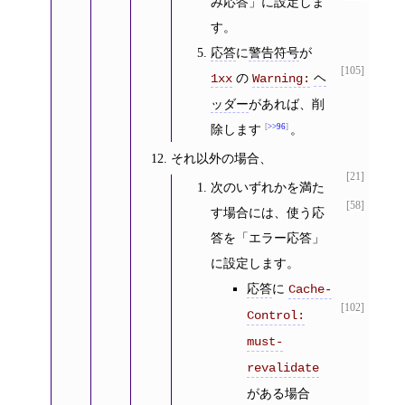
み応答」に設定しま
す。
応答
に
警告符号
が
[105]
の
ヘ
1xx
Warning:
ッダー
があれば、削
除します
>>96
。
それ以外の場合、
[21]
次のいずれかを満た
[58]
す場合には、使う応
答を「エラー応答」
に設定します。
応答
に
Cache-
[102]
Control:
must-
revalidate
がある場合