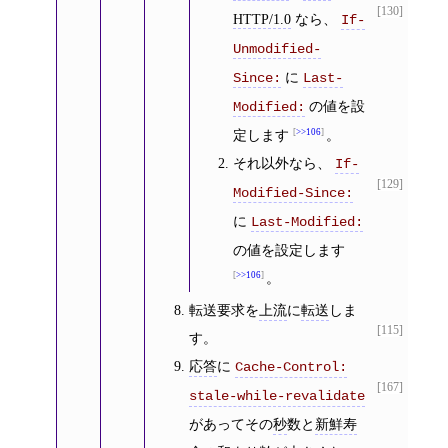
[130]
HTTP/1.0
なら、
If-
Unmodified-
に
Since:
Last-
の値を設
Modified:
定します
>>106
。
それ以外なら、
If-
[129]
Modified-Since:
に
Last-Modified:
の値を設定します
>>106
。
転送要求を
上流
に
転送
しま
[115]
す。
応答
に
Cache-Control:
[167]
stale-while-revalidate
があってその
秒
数と
新鮮寿