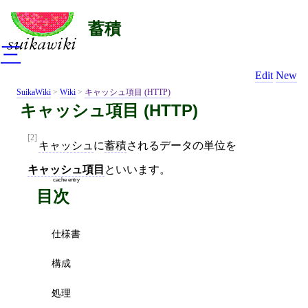
蓄積
三
Edit
New
SuikaWiki
>
Wiki
>
キャッシュ項目 (HTTP)
キャッシュ項目 (HTTP)
[2]
キャッシュ
に
蓄積
されるデータの単位を
キャッシュ項目
といいます。
cache entry
目次
仕様書
構成
処理