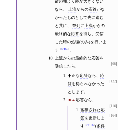
命
の
和
より
齢
が大きくない
なら、
上流
からの
応答
がな
かったものとして先に進む
と共に、
並列
に
上流
からの
最終的な
応答
を待ち、受信
した時の処理(のみ)を行いま
す
>>166
。
上流
からの最終的な
応答
を
[98]
受信したら、
不正な
応答
なら、
応
[122]
答
を得られなかった
とします。
応答
なら、
304
[116]
蓄積された応
[164]
答
を更新しま
す
>>106
(
条件