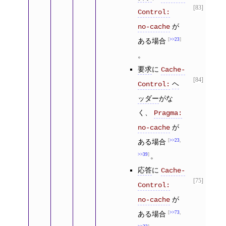
[83]
Control:
が
no-cache
ある場合
>>23
。
要求
に
Cache-
[84]
ヘ
Control:
ッダー
がな
く、
Pragma:
が
no-cache
ある場合
>>23
,
>>39
。
応答
に
Cache-
[75]
Control:
が
no-cache
ある場合
>>73
,