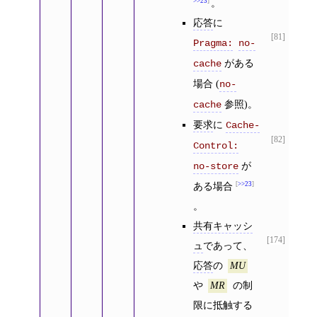
>>23
。
応答
に
[81]
Pragma:
no-
がある
cache
場合 (
no-
参照)。
cache
要求
に
Cache-
[82]
Control:
が
no-store
ある場合
>>23
。
共有キャッシ
[174]
ュ
であって、
応答
の
MU
や
の制
MR
限に抵触する