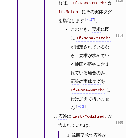
[128]
れば、
か
If-None-Match:
にその
実体タグ
If-Match:
を指定します
>>127
。
このとき、
要求
に既
[114]
に
If-None-Match:
が指定されているな
ら、
要求
が求めてい
る
範囲
が
応答
に含ま
れている場合のみ、
応答
の
実体タグ
を
に
If-None-Match:
付け加えて構いませ
ん
>>106
。
応答
に
が
Last-Modified:
[109]
含まれていれば、
範囲要求
で
応答
が