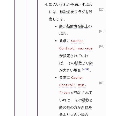
次のいずれかを満たす場合
[20]
には、
検証
必要フラグを設
定します。
齢
が
新鮮寿命
以上
の
[60]
場合。
要求
に
Cache-
[61]
Control:
max-age
が指定されていれ
ば、 その
秒
数より
齢
が大きい場合
>>54
。
要求
に
Cache-
[62]
Control:
min-
が指定されて
fresh
いれば、 その
秒
数と
齢
の
和
の方が
新鮮寿
命
より大きい場合