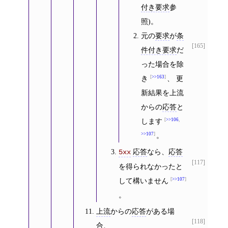
付き要求
参
照)。
元の
要求
が
条
[165]
件付き要求
だ
った場合を除
き
>>163
、 更
新結果を上流
からの
応答
と
します
>>106
,
>>107
。
応答
なら、
応答
5xx
[117]
を得られなかったと
して構いません
>>107
。
上流
からの
応答
がある場
[118]
合、