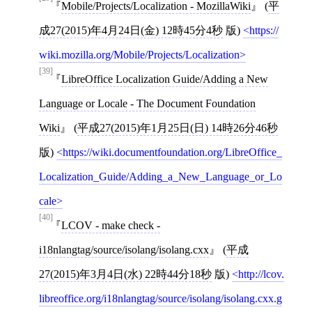
Mobile/Projects/Localization - MozillaWiki
(
平
成27(2015)年4月24日(金) 12時45分4秒
版)
https://
wiki.mozilla.org/Mobile/Projects/Localization
[39]
LibreOffice Localization Guide/Adding a New
Language or Locale - The Document Foundation
Wiki
(
平成27(2015)年1月25日(日) 14時26分46秒
版)
https://wiki.documentfoundation.org/LibreOffice_
Localization_Guide/Adding_a_New_Language_or_Lo
cale
[40]
LCOV - make check -
i18nlangtag/source/isolang/isolang.cxx
(
平成
27(2015)年3月4日(水) 22時44分18秒
版)
http://lcov.
libreoffice.org/i18nlangtag/source/isolang/isolang.cxx.g