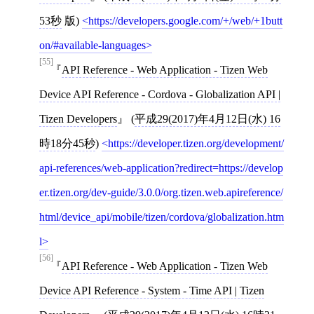
53秒
版)
https://developers.google.com/+/web/+1butt
on/#available-languages
[55]
API Reference - Web Application - Tizen Web
Device API Reference - Cordova - Globalization API |
Tizen Developers
(
平成29(2017)年4月12日(水) 16
時18分45秒
)
https://developer.tizen.org/development/
api-references/web-application?redirect=https://develop
er.tizen.org/dev-guide/3.0.0/org.tizen.web.apireference/
html/device_api/mobile/tizen/cordova/globalization.htm
l
[56]
API Reference - Web Application - Tizen Web
Device API Reference - System - Time API | Tizen