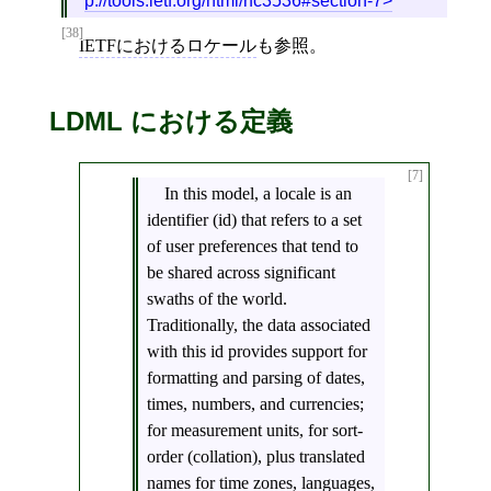
p://tools.ietf.org/html/rfc3536#section-7
[38]
IETFにおけるロケール
も参照。
LDML における定義
[7]
In this model, a locale is an
identifier (id) that refers to a set
of user preferences that tend to
be shared across significant
swaths of the world.
Traditionally, the data associated
with this id provides support for
formatting and parsing of dates,
times, numbers, and currencies;
for measurement units, for sort-
order (collation), plus translated
names for time zones, languages,