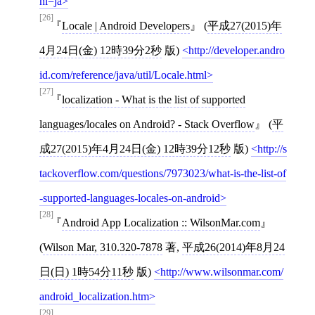
hl=ja
[26]
Locale | Android Developers
(
平成27(2015)年
4月24日(金) 12時39分2秒
版)
http://developer.andro
id.com/reference/java/util/Locale.html
[27]
localization - What is the list of supported
languages/locales on Android? - Stack Overflow
(
平
成27(2015)年4月24日(金) 12時39分12秒
版)
http://s
tackoverflow.com/questions/7973023/what-is-the-list-of
-supported-languages-locales-on-android
[28]
Android App Localization :: WilsonMar.com
(
Wilson Mar, 310.320-7878
著,
平成26(2014)年8月24
日(日) 1時54分11秒
版)
http://www.wilsonmar.com/
android_localization.htm
[29]