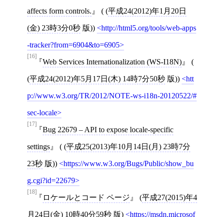
affects form controls.
( (
平成24(2012)年1月20日
(金) 23時3分0秒
版))
http://html5.org/tools/web-apps
-tracker?from=6904&to=6905
[16]
Web Services Internationalization (WS-I18N)
(
(
平成24(2012)年5月17日(木) 14時7分50秒
版))
htt
p://www.w3.org/TR/2012/NOTE-ws-i18n-20120522/#
sec-locale
[17]
Bug 22679 – API to expose locale-specific
settings
( (
平成25(2013)年10月14日(月) 23時7分
23秒
版))
https://www.w3.org/Bugs/Public/show_bu
g.cgi?id=22679
[18]
ロケールとコード ページ
(
平成27(2015)年4
月24日(金) 10時40分59秒
版)
https://msdn.microsof