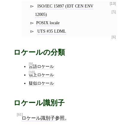
[13]
ISO/IEC 15897
(
IDT
CEN ENV
[5]
12005
)
POSIX locale
UTS #35
LDML
[6]
ロケールの分類
[9]
言語ロケール
[10]
領土ロケール
疑似ロケール
ロケール識別子
[61]
ロケール識別子
参照。