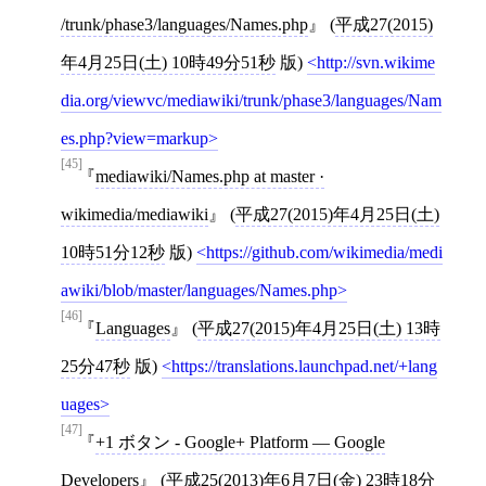
/trunk/phase3/languages/Names.php
(
平成27(2015)
年4月25日(土) 10時49分51秒
版)
http://svn.wikime
dia.org/viewvc/mediawiki/trunk/phase3/languages/Nam
es.php?view=markup
[45]
mediawiki/Names.php at master ·
wikimedia/mediawiki
(
平成27(2015)年4月25日(土)
10時51分12秒
版)
https://github.com/wikimedia/medi
awiki/blob/master/languages/Names.php
[46]
Languages
(
平成27(2015)年4月25日(土) 13時
25分47秒
版)
https://translations.launchpad.net/+lang
uages
[47]
+1 ボタン - Google+ Platform — Google
Developers
(
平成25(2013)年6月7日(金) 23時18分