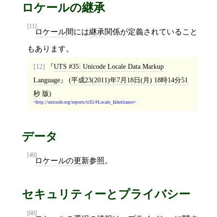
ロケールの継承
[11]
ロケール
間には
継承
関係が定義されていること
もあります。
[12]
UTS #35: Unicode Locale Data Markup
Language
(
平成23(2011)年7月18日(月) 18時14分51
秒
版)
http://unicode.org/reports/tr35/#Locale_Inheritance
データ
[49]
ロケールの更新
参照。
セキュリティーとプライバシー
[60]