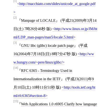
[1]
http://macchiato.com/slides/unicode_at_google.pdf
[2]
Manpage of LOCALE
(
平成21(2009)年3月14
日(土) 7時26分46秒
版)
http://www.linux.or.jp/JM/ht
ml/LDP_man-pages/man5/locale.5.html
[3]
GNU libc (glibc) locale patch page
(
平成
16(2004)年7月18日(日) 8時7分47秒
版)
http://ww
w.hungry.com/~pere/linux/glibc/
[14]
RFC 6365 - Terminology Used in
Internationalization in the IETF
(
平成23(2011)年9
月10日(土) 10時11分51秒
版)
http://tools.ietf.org/ht
ml/rfc6365#section-8
[15]
Web Applications 1.0 r6905 Clarify how language