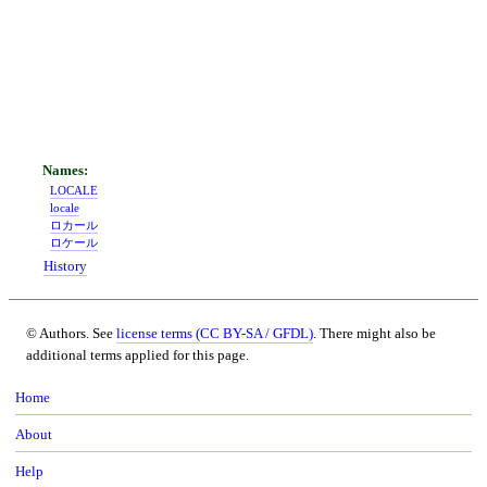
LOCALE
locale
ロカール
ロケール
History
© Authors. See
license terms (CC BY-SA / GFDL)
. There might also be
additional terms applied for this page.
Home
About
Help