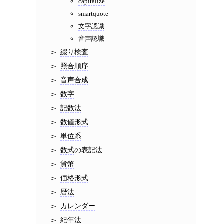
capitalize
smartquote
文字認識
音声認識
綴り検査
照合順序
音声合成
数字
記数法
数値形式
単位系
数式
の表記法
貨幣
価格形式
暦法
カレンダー
紀年法