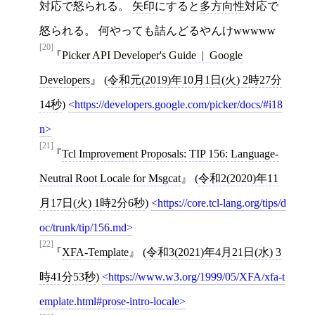
対応で怒られる。
矢印
にすると
多方向性
対応で
怒られる。 何やっても詰んどるやんけwwwww
[20]
Picker API Developer's Guide | Google
Developers
(
令和元(2019)年10月1日(火) 2時27分
14秒
)
https://developers.google.com/picker/docs/#i18
n
[21]
Tcl Improvement Proposals: TIP 156: Language-
Neutral Root Locale for Msgcat
(
令和2(2020)年11
月17日(火) 1時2分6秒
)
https://core.tcl-lang.org/tips/d
oc/trunk/tip/156.md
[22]
XFA-Template
(
令和3(2021)年4月21日(水) 3
時41分53秒
)
https://www.w3.org/1999/05/XFA/xfa-t
emplate.html#prose-intro-locale