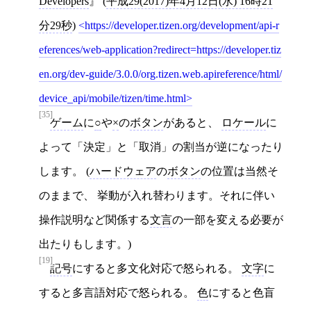
Developers
(
平成29(2017)年4月12日(水) 16時21
分29秒
)
https://developer.tizen.org/development/api-r
eferences/web-application?redirect=https://developer.tiz
en.org/dev-guide/3.0.0/org.tizen.web.apireference/html/
device_api/mobile/tizen/time.html
[35]
ゲーム
に
○
や
×
の
ボタン
があると、
ロケール
に
よって「決定」と「取消」の割当が逆になったり
します。 (
ハードウェア
の
ボタン
の位置は当然そ
のままで、 挙動が入れ替わります。それに伴い
操作説明など関係する
文言
の一部を変える必要が
出たりもします。)
[19]
記号
にすると多文化対応で怒られる。
文字
に
すると多言語対応で怒られる。
色
にすると色盲