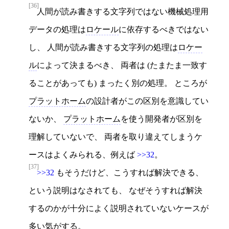
[36]
人間が読み書きする文字列ではない機械処理用
データの処理は
ロケール
に依存するべきではない
し、 人間が読み書きする文字列の処理は
ロケー
ル
によって決まるべき、 両者は (たまたま一致す
ることがあっても) まったく別の処理。 ところが
プラットホーム
の設計者がこの区別を意識してい
ないか、
プラットホーム
を使う開発者が区別を
理解していないで、 両者を取り違えてしまうケ
ースはよくみられる、例えば
>>32
。
[37]
>>32
もそうだけど、こうすれば解決できる、
という説明はなされても、 なぜそうすれば解決
するのかが十分によく説明されていないケースが
多い気がする。