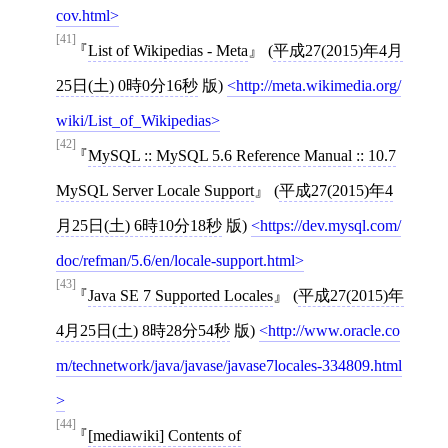
cov.html
[41]
List of Wikipedias - Meta
(
平成27(2015)年4月
25日(土) 0時0分16秒
版)
http://meta.wikimedia.org/
wiki/List_of_Wikipedias
[42]
MySQL :: MySQL 5.6 Reference Manual :: 10.7
MySQL Server Locale Support
(
平成27(2015)年4
月25日(土) 6時10分18秒
版)
https://dev.mysql.com/
doc/refman/5.6/en/locale-support.html
[43]
Java SE 7 Supported Locales
(
平成27(2015)年
4月25日(土) 8時28分54秒
版)
http://www.oracle.co
m/technetwork/java/javase/javase7locales-334809.html
[44]
[
mediawiki
]
Contents of