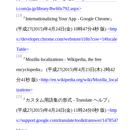
t.com/ja-jp/library/8w60z792.aspx
[23]
Internationalizing Your App - Google Chrome
(
平成27(2015)年4月24日(金) 10時47分4秒
版)
http
s://developer.chrome.com/webstore/i18n?csw=1#locale
Table
[24]
Mozilla localizations - Wikipedia, the free
encyclopedia
(
平成27(2015)年4月23日(木) 2時42
分41秒
版)
http://en.wikipedia.org/wiki/Mozilla_local
izations
[25]
カスタム用語集の形式 - Translate ヘルプ
(
平成27(2015)年4月24日(金) 11時24分0秒
版)
http
s://support.google.com/translate/toolkit/answer/147854?