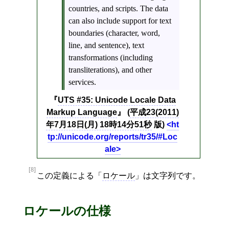
countries, and scripts. The data
can also include support for text
boundaries (character, word,
line, and sentence), text
transformations (including
transliterations), and other
services.
UTS #35: Unicode Locale Data
Markup Language
(
平成23(2011)
年7月18日(月) 18時14分51秒
版)
ht
tp://unicode.org/reports/tr35/#Loc
ale
[8]
この定義による「
ロケール
」は文字列です。
ロケールの仕様