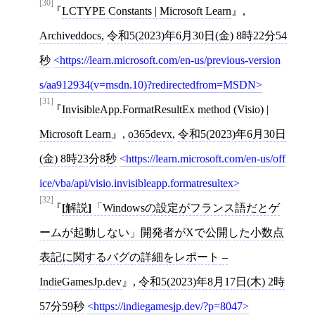
[30]
LCTYPE Constants | Microsoft Learn
,
Archiveddocs
,
令和5(2023)年6月30日(金) 8時22分54
秒
https://learn.microsoft.com/en-us/previous-version
s/aa912934(v=msdn.10)?redirectedfrom=MSDN
[31]
InvisibleApp.FormatResultEx method (Visio) |
Microsoft Learn
,
o365devx
,
令和5(2023)年6月30日
(金) 8時23分8秒
https://learn.microsoft.com/en-us/off
ice/vba/api/visio.invisibleapp.formatresultex
[32]
[
解説
]
「Windowsの設定がフランス語だとゲ
ームが起動しない」開発者がXで公開した小数点
表記に関するバグの詳細をレポート –
IndieGamesJp.dev
,
令和5(2023)年8月17日(木) 2時
57分59秒
https://indiegamesjp.dev/?p=8047