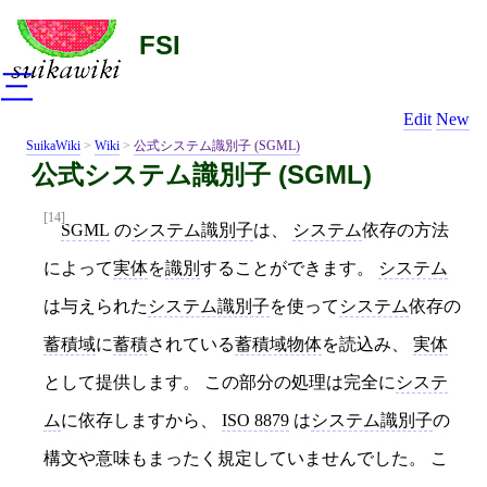
FSI
三
Edit
New
SuikaWiki
>
Wiki
>
公式システム識別子 (SGML)
公式システム識別子 (SGML)
[14]
SGML
の
システム識別子
は、
システム
依存の方法
によって
実体
を
識別
することができます。
システム
は与えられた
システム識別子
を使って
システム
依存の
蓄積域
に
蓄積
されている
蓄積域物体
を読込み、
実体
として提供します。 この部分の処理は完全に
システ
ム
に依存しますから、
ISO 8879
は
システム識別子
の
構文や意味もまったく規定していませんでした。 こ