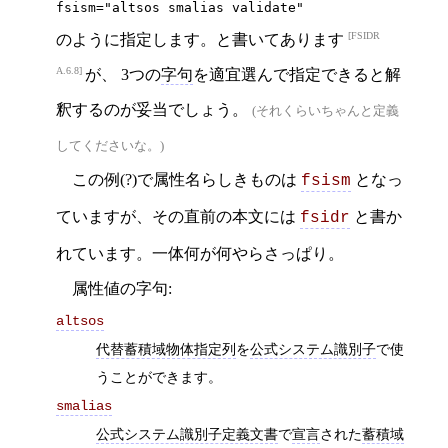
fsism="altsos smalias validate"
FSIDR
のように指定します。と書いてあります
A.6.8
が、 3つの
字句
を適宜選んで指定できると解
釈するのが妥当でしょう。
(それくらいちゃんと定義
してくださいな。)
この例(?)で属性名らしきものは
となっ
fsism
ていますが、その直前の本文には
と書か
fsidr
れています。一体何が何やらさっぱり。
属性値の字句:
altsos
代替蓄積域物体指定列
を
公式システム識別子
で使
うことができます。
smalias
公式システム識別子定義文書
で
宣言
された
蓄積域