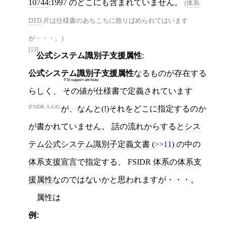
10744
:1997 のどこにも含まれていません。
(
体系
DTD
片は仕様書のあちこちに散りばめられてはいます
が・・・。)
[13]
公式システム識別子支援属性
:
公式システム識別子支援属性
なるものが存在する
FSI support attribute
らしく、 その値が仕様書で定義されています
FSIDR A.6.8
が、なんと(!)それをどこに指定するのか
が書かれていません。 話の流れからすると
シス
テム公式システム識別子定義文書
(
>>11
) の中の
体系支援宣言
で指定する、 FSIDR
体系
の
体系支
援属性
なのではないかと思われますが・・・。
属性は