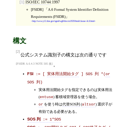
[1]
ISO/IEC 10744
:1997
[FSIDR]
A.6 Formal System Identifier Definition
Requirements (FSIDR)
http://www.y12.doe.gov/sgml/wg8/docs/n1920/html/clause-A.6.html
構文
[2]
公式システム識別子の構文は次の通りです
FSIDR A.6.4.3 NOTE 505 改
。
FSI
 := [ 
実体用法開始タグ
 ] SOS 列 *(
or
SOS 列)
実体用法開始タグを指定できるのは実体用法
(
) 蓄積域管理器を使う場合。
entuse
を使う時は
代替SOS列
(
) 選択子が
or
altsor
有効である必要がある。
SOS 列
 := 1*SOS