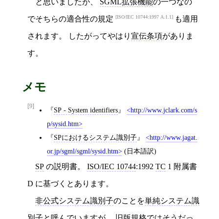
と思いましたが、
SGML拡張機能
の一つなの
ISO/IEC 10744:1997 A.1.1
でそちらの適合性の規定
も適用
されます。 したがってやはり
宣伝条項
がありま
す。
メモ
[9]
SP - System identifiers
http://www.jclark.com/s
p/sysid.htm
SPにおけるシステム識別子
http://www.jagat.
or.jp/sgml/sgml/sysid.htm
(日本語訳)
SP
の説明書。
ISO/IEC 10744
:1992
TC
1 附属書
D に基づくとあります。
非公式システム識別子
のことを
単純システム識
別子
と呼んでいますが、 旧版規格ではそうだっ