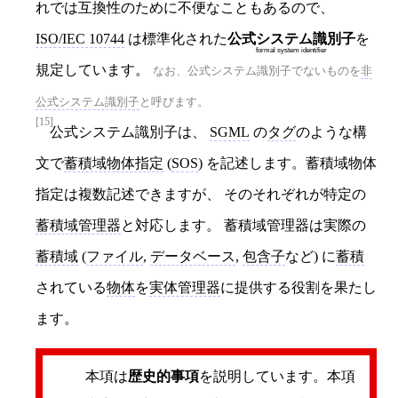
れでは互換性のために不便なこともあるので、
ISO/IEC 10744
は標準化された
公式システム識別子
を
formal system identifier
規定しています。
なお、公式システム識別子でないものを
非
公式システム識別子
と呼びます。
[15]
公式システム識別子は、
SGML
の
タグ
のような構
文で
蓄積域物体指定
(
SOS
) を記述します。蓄積域物体
指定は複数記述できますが、 そのそれぞれが特定の
蓄積域管理器
と対応します。 蓄積域管理器は実際の
蓄積域
(
ファイル
,
データベース
,
包含子
など) に
蓄積
されている
物体
を
実体管理器
に提供する役割を果たし
ます。
本項は
歴史的事項
を説明しています。本項