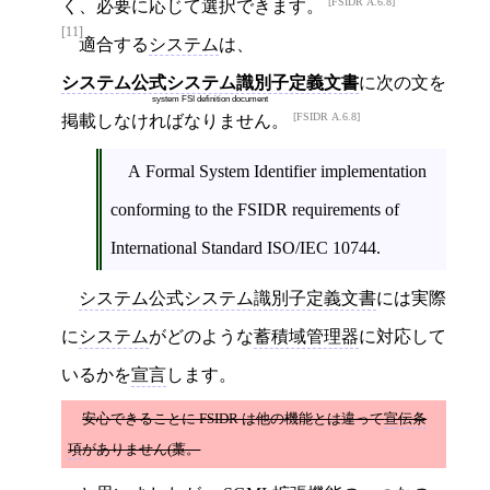
FSIDR A.6.8
く、必要に応じて選択できます。
[11]
適合する
システム
は、
システム公式システム識別子定義文書
に次の文を
system FSI definition document
FSIDR A.6.8
掲載しなければなりません。
A Formal System Identifier implementation
conforming to the FSIDR requirements of
International Standard ISO/IEC 10744.
システム公式システム識別子定義文書
には実際
に
システム
がどのような
蓄積域管理器
に対応して
いるかを
宣言
します。
安心できることに FSIDR は他の機能とは違って
宣伝条
項
がありません(藁。