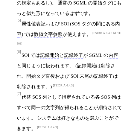
の規定もあるし)。 通常の
SGML
の
開始タグ
にも
っと似た形になっているはずです。
[5]
属性値表記
および SOI (SOS タグの間にある
内
FSIDR A.6.4.3 NOTE
容
) では
数値文字参照
が使えます。
503
[6]
SOI では
記録開始
と
記録終了
が SGML の
内容
と同じように扱われます。 (記録開始は削除さ
れ、開始タグ直後および SOI 末尾の記録終了は
FSIDR A.6.4.3
削除されます。)
[7]
代替 SOS 列として指定されている各 SOS 列は
すべて同一の文字列が得られることが期待されて
います。 システムは好きなものを選ぶことがで
FSIDR A.6.4.3
きます。