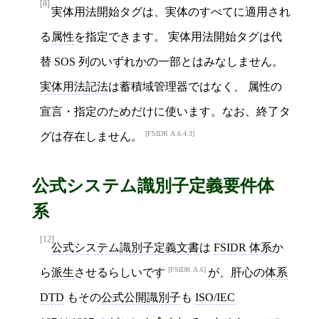
[8]
実体用法開始タグは、実体のすべてに適用され
る
属性
を指定できます。 実体用法開始タグは代
替 SOS 列のいずれかの一部とはみなしません。
実体用法記法
は蓄積域管理器ではなく、 属性の
宣言・指定のためだけに使います。なお、終了タ
FSIDR A.6.4.3
グは存在しません。
公式システム識別子定義要件体
系
[12]
公式システム識別子定義文書
は
FSIDR
体系
か
FSIDR A.6
ら
派生
させるらしいです
が、肝心の
体系
DTD
もその
公式公開識別子
も
ISO/IEC