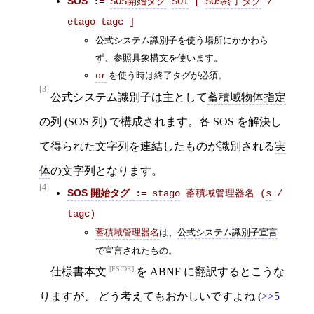
SOS
 := 
SOS開始タグ
SOI
 [ 
SOS終了タグ
 / 
etago
tagc
 ] 
公式システム識別子を使う場所にかかわら
ず、
参照具象構文
を使います。
を使う時は終了タグが必須。
or
[3]
公式システム識別子は主として
蓄積域物体指定
の列 (SOS 列) で構成されます。各 SOS を解決し
て得られた文字列を連結したものが識別される
実
体
の文字列となります。
[4]
SOS 開始タグ
 := 
stago
 蓄積域管理器名 (
s
 / 
tagc
)
は、
公式システム識別子宣言
蓄積域管理器名
で宣言されたもの。
FSIDR
仕様書本文
を ABNF に翻訳するとこうな
りますが、 どう考えてもおかしいですよね (
>>5