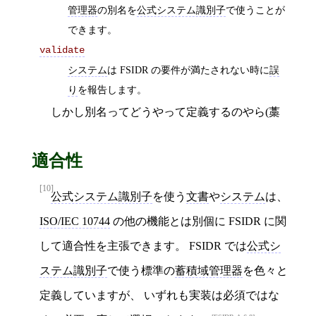
管理器
の別名を
公式システム識別子
で使うことが
できます。
validate
システム
は FSIDR の要件が満たされない時に
誤
り
を報告します。
しかし別名ってどうやって定義するのやら(藁
適合性
[10]
公式システム識別子
を使う
文書
や
システム
は、
ISO/IEC 10744
の他の機能とは別個に FSIDR に関
して適合性を主張できます。 FSIDR では
公式シ
ステム識別子
で使う標準の
蓄積域管理器
を色々と
定義していますが、 いずれも実装は必須ではな