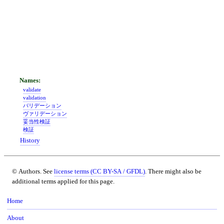
validate
validation
バリデーション
ヴァリデーション
妥当性検証
検証
History
© Authors. See
license terms (CC BY-SA / GFDL)
. There might also be
additional terms applied for this page.
Home
About