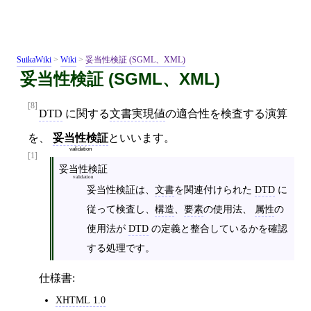
SuikaWiki
>
Wiki
>
妥当性検証 (SGML、XML)
妥当性検証 (SGML、XML)
[8]
DTD
に関する
文書実現値
の適合性を検査する演算
を、
妥当性検証
といいます。
validation
[1]
妥当性検証
validation
妥当性検証は、
文書
を関連付けられた
DTD
に
従って検査し、
構造
、
要素
の使用法、
属性
の
使用法が
DTD
の定義と整合しているかを確認
する処理です。
仕様書:
XHTML 1.0