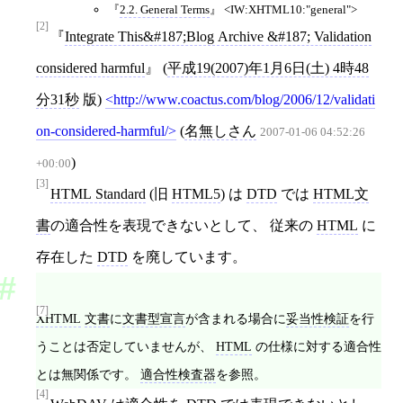
2.2. General Terms
IW:XHTML10:"general"
[2]
Integrate This&#187;Blog Archive &#187; Validation
considered harmful
(
平成19(2007)年1月6日(土) 4時48
分31秒
版)
http://www.coactus.com/blog/2006/12/validati
on-considered-harmful/
(
名無しさん
2007-01-06 04:52:26
)
+00:00
[3]
HTML Standard
(旧
HTML5
) は
DTD
では
HTML文
書
の適合性を表現できないとして、 従来の
HTML
に
存在した
DTD
を廃しています。
[7]
XHTML
文書
に
文書型宣言
が含まれる場合に
妥当性検証
を行
うことは否定していませんが、
HTML
の仕様に対する適合性
とは無関係です。
適合性検査器
を参照。
[4]