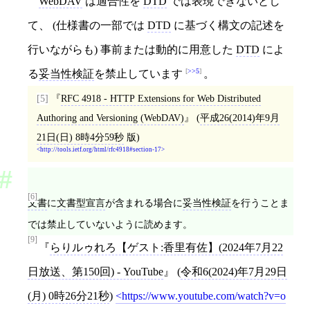
WebDAV
は適合性を
DTD
では表現できないとし
て、 (仕様書の一部では
DTD
に基づく構文の記述を
行いながらも) 事前または動的に用意した
DTD
によ
>>5
る
妥当性検証
を禁止しています
。
[5]
RFC 4918 - HTTP Extensions for Web Distributed
Authoring and Versioning (WebDAV)
(
平成26(2014)年9月
21日(日) 8時4分59秒
版)
http://tools.ietf.org/html/rfc4918#section-17
[6]
文書
に
文書型宣言
が含まれる場合に
妥当性検証
を行うことま
では禁止していないように読めます。
[9]
らりルゥれろ【ゲスト:香里有佐】(2024年7月22
日放送、第150回) - YouTube
(
令和6(2024)年7月29日
(月) 0時26分21秒
)
https://www.youtube.com/watch?v=o