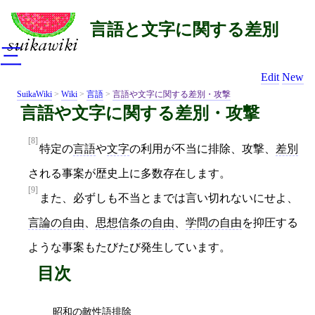
言語と文字に関する差別
三
Edit
New
SuikaWiki
>
Wiki
>
言語
>
言語や文字に関する差別・攻撃
言語や文字に関する差別・攻撃
[8]
特定の
言語
や
文字
の利用が不当に排除、攻撃、
差別
される事案が歴史上に多数存在します。
[9]
また、必ずしも不当とまでは言い切れないにせよ、
言論の自由
、
思想信条の自由
、
学問の自由
を抑圧する
ような事案もたびたび発生しています。
目次
昭和の敵性語排除