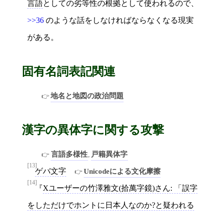
言語
としての劣等性の根拠として使われるので、
>>36
のような話をしなければならなくなる現実
がある。
固有名詞表記関連
地名と地図の政治問題
漢字の異体字に関する攻撃
言語多様性
戸籍異体字
,
[13]
ゲバ文字
Unicodeによる文化摩擦
[14]
Xユーザーの竹澤雅文(拾萬字鏡)さん: 「誤字
をしただけでホントに日本人なのか?と疑われる