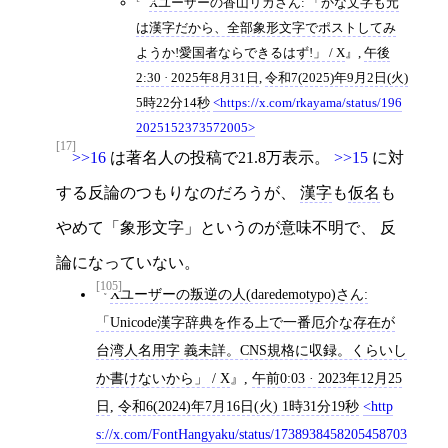
Xユーザーの香山リカさん: 「かな文字も元
は漢字だから、全部象形文字でポストしてみ
ようか!愛国者ならできるはず!」 / X
,
午後
2:30 · 2025年8月31日
,
令和7(2025)年9月2日(火)
5時22分14秒
https://x.com/rkayama/status/196
2025152373572005
[17]
>>16
は著名人の投稿で21.8万表示。
>>15
に対
する反論のつもりなのだろうが、
漢字
も
仮名
も
やめて「象形文字」というのが意味不明で、 反
論になっていない。
[105]
Xユーザーの叛逆の人(daredemotypo)さん:
「Unicode漢字辞典を作る上で一番厄介な存在が
台湾人名用字 義未詳。CNS規格に収録。くらいし
か書けないから」 / X
,
午前0:03 · 2023年12月25
日
,
令和6(2024)年7月16日(火) 1時31分19秒
http
s://x.com/FontHangyaku/status/1738938458205458703