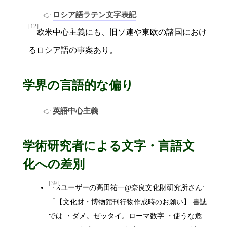
ロシア語ラテン文字表記
[12]
欧米中心主義
にも、
旧ソ連
や
東欧
の諸国におけ
る
ロシア語
の事案あり。
学界の言語的な偏り
英語中心主義
学術研究者による文字・言語文
化への差別
[39]
Xユーザーの高田祐一@奈良文化財研究所さん:
「【文化財・博物館刊行物作成時のお願い】 書誌
では ・ダメ。ゼッタイ。ローマ数字 ・使うな危