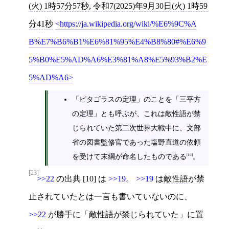
(火) 1時57分57秒
,
令和7(2025)年9月30日(火) 1時59
分41秒
https://ja.wikipedia.org/wiki/%E6%9C%A
B%E7%B6%B1%E6%81%95%E4%B8%80#%E6%9
5%B0%E5%AD%A6%E3%81%A8%E5%93%B2%E
5%AD%A6
「ピタゴラスの定理」のことを「三平方
の定理」とも呼ぶが、これは敵性語が禁
じられていた第二次世界大戦中に、文部
省の図書監修官であった塩野直道の依頼
を受けて末綱が命名したものである
。
[10]
[23]
>>22
の出典 [10] は
>>19
。
>>19
は
敵性語
が禁
止されていたとは一言も書いていないのに、
>>22
が勝手に「敵性語が禁じられていた」に置