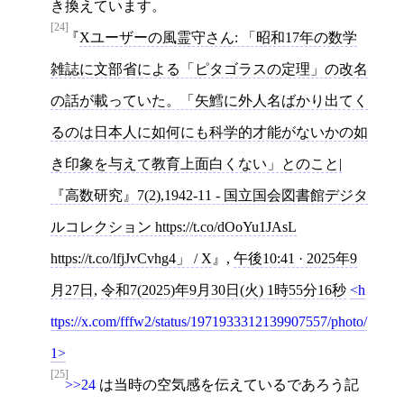
き換えています。
[24]
Xユーザーの風霊守さん: 「昭和17年の数学
雑誌に文部省による「ピタゴラスの定理」の改名
の話が載っていた。「矢鱈に外人名ばかり出てく
るのは日本人に如何にも科学的才能がないかの如
き印象を与えて教育上面白くない」とのこと|
『高数研究』7(2),1942-11 - 国立国会図書館デジタ
ルコレクション https://t.co/dOoYu1JAsL
https://t.co/lfjJvCvhg4」 / X
,
午後10:41 · 2025年9
月27日
,
令和7(2025)年9月30日(火) 1時55分16秒
h
ttps://x.com/fffw2/status/1971933312139907557/photo/
1
[25]
>>24
は当時の空気感を伝えているであろう記