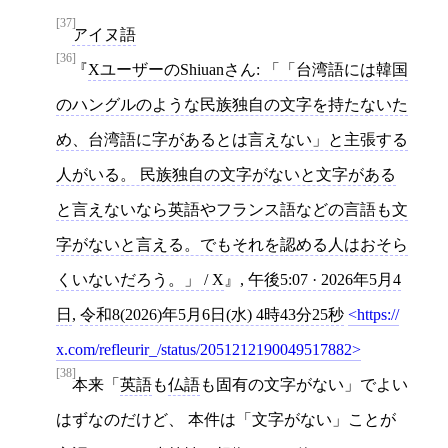
[37]
アイヌ語
[36]
XユーザーのShiuanさん: 「「台湾語には韓国
のハングルのような民族独自の文字を持たないた
め、台湾語に字があるとは言えない」と主張する
人がいる。 民族独自の文字がないと文字がある
と言えないなら英語やフランス語などの言語も文
字がないと言える。でもそれを認める人はおそら
くいないだろう。」 / X
,
午後5:07 · 2026年5月4
日
,
令和8(2026)年5月6日(水) 4時43分25秒
https://
x.com/refleurir_/status/2051212190049517882
[38]
本来「
英語
も
仏語
も固有の文字がない」でよい
はずなのだけど、 本件は「文字がない」ことが