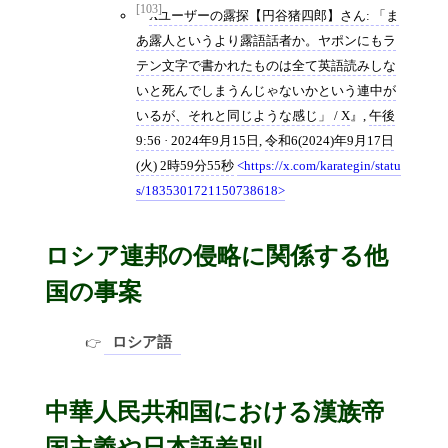
[103]
Xユーザーの露探【円谷猪四郎】さん: 「ま
あ露人というより露語話者か。ヤポンにもラ
テン文字で書かれたものは全て英語読みしな
いと死んでしまうんじゃないかという連中が
いるが、それと同じような感じ」 / X
,
午後
9:56 · 2024年9月15日
,
令和6(2024)年9月17日
(火) 2時59分55秒
https://x.com/karategin/statu
s/1835301721150738618
ロシア連邦の侵略に関係する他
国の事案
ロシア語
中華人民共和国における漢族帝
国主義や日本語差別