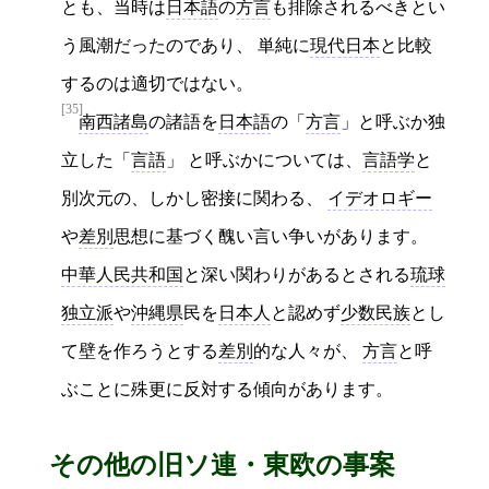
とも、当時は
日本語
の
方言
も排除されるべきとい
う風潮だったのであり、 単純に
現代日本
と比較
するのは適切ではない。
[35]
南西諸島
の諸語を
日本語
の「
方言
」と呼ぶか独
立した「
言語
」 と呼ぶかについては、
言語学
と
別次元の、しかし密接に関わる、
イデオロギー
や
差別
思想に基づく醜い言い争いがあります。
中華人民共和国
と深い関わりがあるとされる
琉球
独立派
や
沖縄県
民を
日本人
と認めず
少数民族
とし
て壁を作ろうとする
差別
的な人々が、
方言
と呼
ぶことに殊更に反対する傾向があります。
その他の旧ソ連・東欧の事案