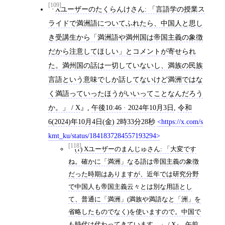
[109]
Xユーザーのたくらんけさん: 「言語学の授業ス
ライドで満洲語についてふれたら、中国人と思し
き受講生から「満洲語や満州国は帝国主義の象徴
だから注意してほしい」とコメントが寄せられ
た。満州国の話は一切していないし、満族の民族
言語という意味でしか話してないけど満洲ではな
く満語っていったほうがいいってことなんだろう
か。」 / X
,
午後10:46 · 2024年10月3日
,
令和
6(2024)年10月4日(金) 2時33分28秒
https://x.com/s
kmt_ku/status/1841837284557193294
[118]
(1) Xユーザーのまんじゅさん: 「大変です
ね。確かに「満洲」なる語は帝国主義の象徴
だった時期はありますが、近年では研究分野
で中国人も帝国主義云々とは別な用語とし
て、普通に「満洲」(満族や満語なと「洲」を
省略したものでなく)を使いますので。中国で
も時代は代わってきています。」 / X
,
午前