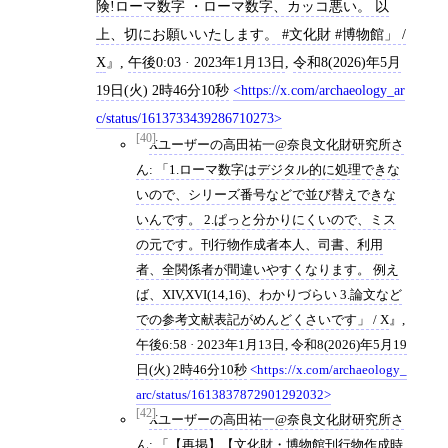
険!ローマ数字 ・ローマ数字、カッコ悪い。 以
上、切にお願いいたします。 #文化財 #博物館」 /
X
,
午後0:03 · 2023年1月13日
,
令和8(2026)年5月
19日(火) 2時46分10秒
https://x.com/archaeology_ar
c/status/1613733439286710273
[40]
Xユーザーの高田祐一@奈良文化財研究所さ
ん: 「1.ローマ数字はデジタル的に処理できな
いので、シリーズ番号などで並び替えできな
いんです。 2.ぱっと分かりにくいので、ミス
の元です。刊行物作成者本人、司書、利用
者、全関係者が間違いやすくなります。 例え
ば、XIV,XVI(14,16)、わかりづらい 3.論文など
での参考文献表記がめんどくさいです」 / X
,
午後6:58 · 2023年1月13日
,
令和8(2026)年5月19
日(火) 2時46分10秒
https://x.com/archaeology_
arc/status/1613837872901292032
[42]
Xユーザーの高田祐一@奈良文化財研究所さ
ん: 「【再掲】【文化財・博物館刊行物作成時