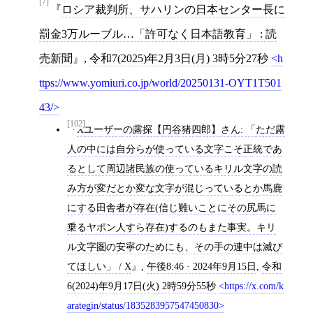
[7]
ロシア裁判所、サハリンの日本センター長に
罰金3万ルーブル…「許可なく日本語教育」 : 読
売新聞
,
令和7(2025)年2月3日(月) 3時5分27秒
h
ttps://www.yomiuri.co.jp/world/20250131-OYT1T501
43/
[102]
Xユーザーの露探【円谷猪四郎】さん: 「ただ露
人の中には自分らが使っている文字こそ正統であ
るとして周辺諸民族の使っているキリル文字の読
み方が変だとか変な文字が混じっているとか馬鹿
にする田舎者が存在(信じ難いことにその尻馬に
乗るヤポン人すら存在)するのもまた事実。キリ
ル文字圏の安寧のためにも、その手の連中は滅び
てほしい」 / X
,
午後8:46 · 2024年9月15日
,
令和
6(2024)年9月17日(火) 2時59分55秒
https://x.com/k
arategin/status/1835283957547450830