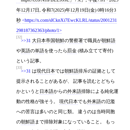
年12月17日
,
令和7(2025)年12月19日(金) 0時16分3
秒
https://x.com/sICknXi7EwcKLRL/status/2001231
298187362363/photo/1
[32]
>>31
大日本帝国朝鮮
の
警察署
で職員が
朝鮮語
や
英語
の
単語
を使ったら
罰金
(積み立てて寄付)
という記事。
[33]
>>31
は
現代日本
では
朝鮮語
排斥の証拠として
提示されることがあるが、 記事を読むとどちら
かというと
日本語
からの
外来語
排除による純化運
動の性格が強そう。
現代日本
でも
外来語
の氾濫
への苦言は多いのと同じ類。 違うのは当時同胞
の
朝鮮語
まで排除対象になっていること。 もっ