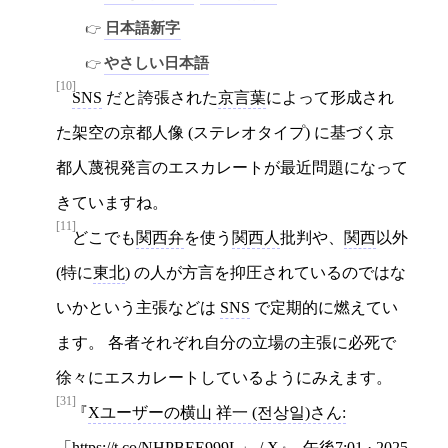
日本語新字
やさしい日本語
[10]
SNS
だと誇張された
京言葉
によって形成され
た架空の京都人像 (ステレオタイプ) に基づく京
都人蔑視発言のエスカレートが最近問題になって
きていますね。
[11]
どこでも
関西弁
を使う
関西人
批判や、
関西
以外
(特に
東北
) の人が方言を抑圧されているのではな
いかという主張などは
SNS
で定期的に燃えてい
ます。 各者それぞれ自分の立場の主張に必死で
徐々にエスカレートしているようにみえます。
[31]
Xユーザーの横山 祥一 (전상일)さん:
「https://t.co/NHPBEE999L」 / X
,
午後7:01 · 2025