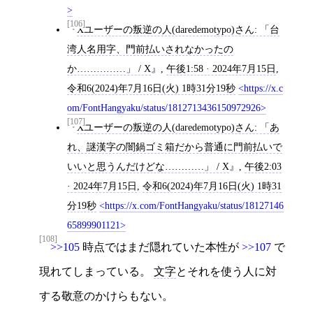
[106]
Xユーザーの叛逆の人(daredemotypo)さん: 「台
湾人名用字、門前払いされなかったの
か……………」 / X
,
午後1:58 · 2024年7月15日
,
令和6(2024)年7月16日(火) 1時31分19秒
https://x.c
om/FontHangyaku/status/1812713436150972926
[107]
Xユーザーの叛逆の人(daredemotypo)さん: 「あ
れ、謎漢字の闇鍋ゴミ箱だから普通に門前払いで
いいと思うんだけどな…………」 / X
,
午後2:03
· 2024年7月15日
,
令和6(2024)年7月16日(火) 1時31
分19秒
https://x.com/FontHangyaku/status/18127146
65899901121
[108]
>>105
時点ではまだ隠れていた本性が
>>107
で
現れてしまっている。
文字
とそれを使う人に対
する敬意のかけらもない。