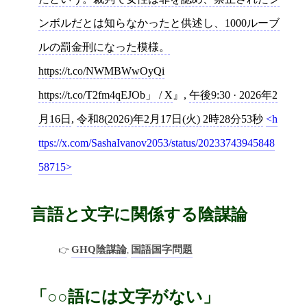
ンボルだとは知らなかったと供述し、1000ルーブ
ルの罰金刑になった模様。
https://t.co/NWMBWwOyQi
https://t.co/T2fm4qEJOb」 / X
,
午後9:30 · 2026年2
月16日
,
令和8(2026)年2月17日(火) 2時28分53秒
h
ttps://x.com/SashaIvanov2053/status/20233743945848
58715
言語と文字に関係する陰謀論
GHQ陰謀論
国語国字問題
,
「○○語には文字がない」