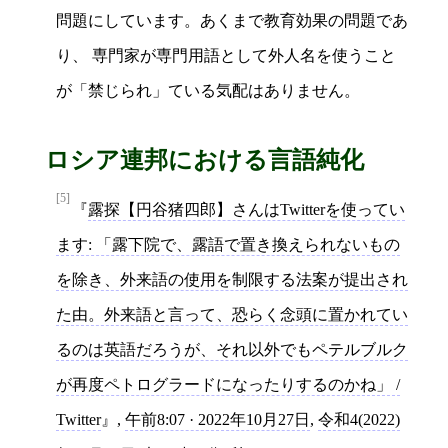
問題にしています。あくまで教育効果の問題であ
り、 専門家が専門用語として外人名を使うこと
が「禁じられ」ている気配はありません。
ロシア連邦における言語純化
[5]
露探【円谷猪四郎】さんはTwitterを使ってい
ます: 「露下院で、露語で置き換えられないもの
を除き、外来語の使用を制限する法案が提出され
た由。外来語と言って、恐らく念頭に置かれてい
るのは英語だろうが、それ以外でもペテルブルク
が再度ペトログラードになったりするのかね」 /
Twitter
,
午前8:07 · 2022年10月27日
,
令和4(2022)