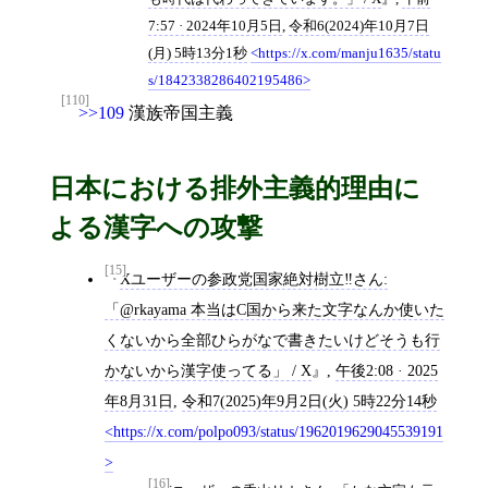
7:57 · 2024年10月5日
,
令和6(2024)年10月7日
(月) 5時13分1秒
https://x.com/manju1635/statu
s/1842338286402195486
[110]
>>109
漢族帝国主義
日本における排外主義的理由に
よる漢字への攻撃
[15]
Xユーザーの参政党国家絶対樹立‼️さん:
「@rkayama 本当はC国から来た文字なんか使いた
くないから全部ひらがなで書きたいけどそうも行
かないから漢字使ってる」 / X
,
午後2:08 · 2025
年8月31日
,
令和7(2025)年9月2日(火) 5時22分14秒
https://x.com/polpo093/status/1962019629045539191
[16]