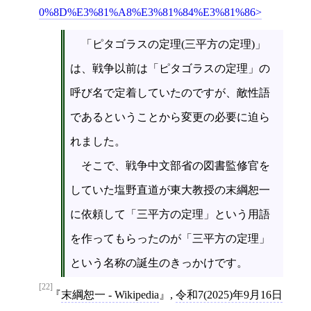
0%8D%E3%81%A8%E3%81%84%E3%81%86
「ピタゴラスの定理(三平方の定理)」
は、戦争以前は「ピタゴラスの定理」の
呼び名で定着していたのですが、敵性語
であるということから変更の必要に迫ら
れました。
そこで、戦争中文部省の図書監修官を
していた塩野直道が東大教授の末綱恕一
に依頼して「三平方の定理」という用語
を作ってもらったのが「三平方の定理」
という名称の誕生のきっかけです。
[22]
末綱恕一 - Wikipedia
,
令和7(2025)年9月16日