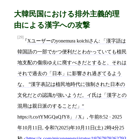
大韓民国における排外主義的理
由による漢字への攻撃
[29]
Xユーザーのyonemura koichiさん: 「漢字語は
韓国語の一部でかつ便利だとわかっていても植民
地支配の傷痕ゆえに廃すべきだとすると、それは
それで過去の「日本」に影響され過ぎてるよう
な。 ”漢字表記は植民地時代に強制された日本の
文化だとの認識が強いようだ。イ氏は「漢字との
混用は親日派のすることだ」“
https://t.co/tYMGQaQJY8」 / X
,
午前8:52 · 2025
年10月11日
,
令和7(2025)年10月11日(土) 2時4分25
秒
https://x.com/micungengyi/status/19767979262793