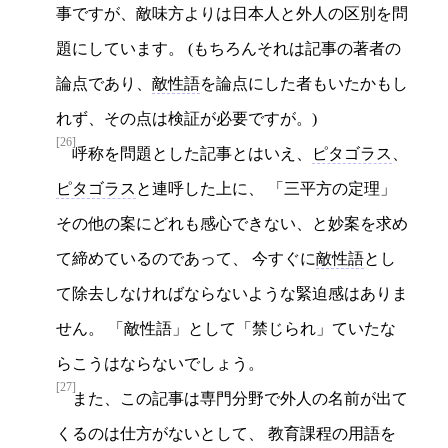
事ですが、敵味方よりは日本人と外人の区別を問
題にしています。 (もちろんそれは記事の著者の
論点であり、
敵性語
を論点にした者もいたかもし
れず、その点は検証が必要ですが。)
[26]
呼称を問題とした記事とはいえ、
ピタゴラス
、
ピタゴラス
と連呼した上に、 「三平方の定理」
その他の案にどれも感心できない、と妙案を求め
て締めているのであって、 今すぐに
敵性語
とし
て除去しなければならないような緊迫感はありま
せん。 「敵性語」として「禁じられ」ていたな
らこうはならないでしょう。
[27]
また、この記事は専門分野で外人の名前が出て
くるのは仕方がないとして、 教育課程の用語を