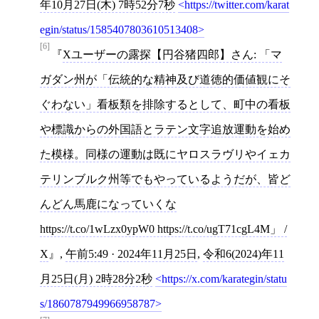
年10月27日(木) 7時52分7秒
https://twitter.com/karat
egin/status/1585407803610513408
[6]
Xユーザーの露探【円谷猪四郎】さん: 「マ
ガダン州が「伝統的な精神及び道徳的価値観にそ
ぐわない」看板類を排除するとして、町中の看板
や標識からの外国語とラテン文字追放運動を始め
た模様。同様の運動は既にヤロスラヴリやイェカ
テリンブルク州等でもやっているようだが、皆ど
んどん馬鹿になっていくな
https://t.co/1wLzx0ypW0 https://t.co/ugT71cgL4M」 /
X
,
午前5:49 · 2024年11月25日
,
令和6(2024)年11
月25日(月) 2時28分2秒
https://x.com/karategin/statu
s/1860787949966958787