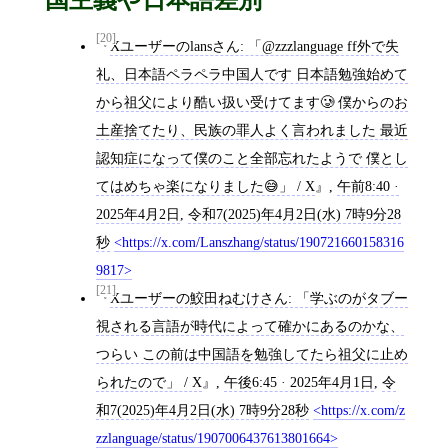
[20]
Xユーザーのlansさん: 「@zzzlanguage ff外で失
礼、日本語ペラペラ中国人です 日本語勉強始めて
から祖父により酷い扱い受けてます🥲 僕からのお
土産捨てたり、民族の罪人よく言われました 最近
認知症になって僕のこと全部忘れたようで 僕とし
てはめちゃ楽になりました😅」 / X
,
午前8:40 ·
2025年4月2日
,
令和7(2025)年4月2日(水) 7時9分28
秒
https://x.com/Lanszhang/status/190721660158316
9817
[21]
Xユーザーの鮫田ねむけさん: 「学ぶのがタブー
視される言語が時代によって確かにあるのかな、
つらい この前は中国語を勉強してたら祖父に止め
られたので」 / X
,
午後6:45 · 2025年4月1日
,
令
和7(2025)年4月2日(水) 7時9分28秒
https://x.com/z
zzlanguage/status/1907006437613801664