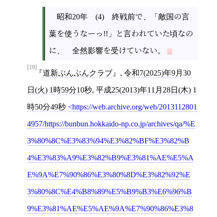
昭和20年 (4) 終戦前で、「敵国の言
葉を使うなーっ!!」と言われていた頃なの
に、 全然影響を受けていない。
[19]
道新ぶんぶんクラブ
,
令和7(2025)年9月30
日(火) 1時59分10秒
,
平成25(2013)年11月28日(木) 1
時50分49秒
https://web.archive.org/web/2013112801
4957/https://bunbun.hokkaido-np.co.jp/archives/qa/%E
3%80%8C%E3%83%94%E3%82%BF%E3%82%B
4%E3%83%A9%E3%82%B9%E3%81%AE%E5%A
E%9A%E7%90%86%E3%80%8D%E3%82%92%E
3%80%8C%E4%B8%89%E5%B9%B3%E6%96%B
9%E3%81%AE%E5%AE%9A%E7%90%86%E3%8