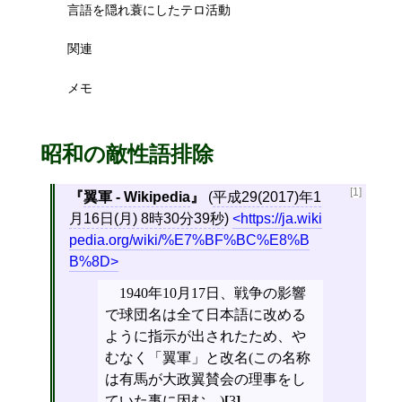
言語を隠れ蓑にしたテロ活動
関連
メモ
昭和の敵性語排除
[1]
翼軍 - Wikipedia
(
平成29(2017)年1
月16日(月) 8時30分39秒
)
https://ja.wiki
pedia.org/wiki/%E7%BF%BC%E8%B
B%8D
1940年10月17日、戦争の影響
で球団名は全て日本語に改める
ように指示が出されたため、や
むなく「翼軍」と改名(この名称
は有馬が大政翼賛会の理事をし
ていた事に因む。)
[
3
]
。