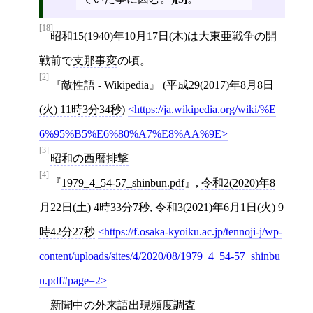
[18]
昭和15(1940)年10月17日(木)
は
大東亜戦争
の開
戦前で
支那事変
の頃。
[2]
敵性語 - Wikipedia
(
平成29(2017)年8月8日
(火) 11時3分34秒
)
https://ja.wikipedia.org/wiki/%E
6%95%B5%E6%80%A7%E8%AA%9E
[3]
昭和の西暦排撃
[4]
1979_4_54-57_shinbun.pdf
,
令和2(2020)年8
月22日(土) 4時33分7秒
,
令和3(2021)年6月1日(火) 9
時42分27秒
https://f.osaka-kyoiku.ac.jp/tennoji-j/wp-
content/uploads/sites/4/2020/08/1979_4_54-57_shinbu
n.pdf#page=2
新聞
中の
外来語
出現頻度調査