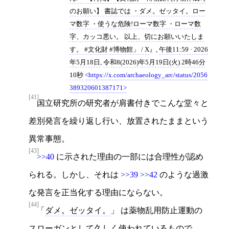
のお願い】 書誌では ・ダメ。ゼッタイ。ロー
マ数字 ・使うな危険!ローマ数字 ・ローマ数
字、カッコ悪い。 以上、切にお願いいたしま
す。 #文化財 #博物館」 / X
,
午後11:59 · 2026
年5月18日
,
令和8(2026)年5月19日(火) 2時46分
10秒
https://x.com/archaeology_arc/status/2056
389320601387171
[41]
国立研究所の研究者が肩書付きでこんな堂々と
差別発言を繰り返し行い、放置されたままという
異常事態。
[43]
>>40
に示された理由の一部には合理性が認め
られる。しかし、それは
>>39
>>42
のような過激
な発言を正当化する理由にならない。
[44]
「
ダメ。ゼッタイ。
」 は薬物乱用防止運動の
スローガンとして久しく使われているもので、