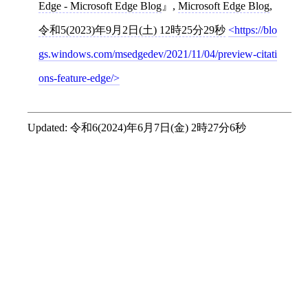
Edge - Microsoft Edge Blog
,
Microsoft Edge Blog
,
令和5(2023)年9月2日(土) 12時25分29秒
https://blo
gs.windows.com/msedgedev/2021/11/04/preview-citati
ons-feature-edge/
Updated:
令和6(2024)年6月7日(金) 2時27分6秒