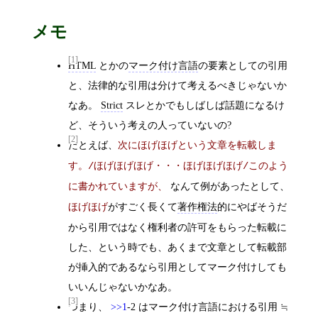
メモ
[1]
HTML
とかの
マーク付け言語
の要素としての引用
と、法律的な引用は分けて考えるべきじゃないか
なあ。
Strict
スレとかでもしばしば話題になるけ
ど、そういう考えの人っていないの?
[2]
たとえば、
次にほげほげという文章を転載しま
す。/ほげほげほげ・・・ほげほげほげ/このよう
なんて例があったとして、
に書かれていますが、
がすごく長くて
著作権法
的にやばそうだ
ほげほげ
から引用ではなく権利者の許可をもらった転載に
した、という時でも、あくまで文章として転載部
が挿入的であるなら引用としてマーク付けしても
いいんじゃないかなあ。
[3]
つまり、
>>1
-2 はマーク付け言語における引用 ≒