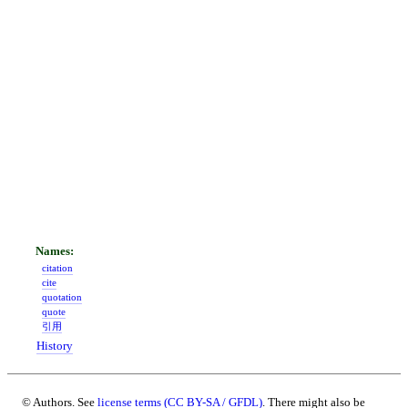
citation
cite
quotation
quote
引用
History
© Authors. See
license terms (CC BY-SA / GFDL)
. There might also be