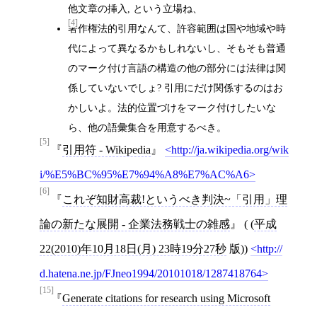
他文章の挿入, という立場ね、
[4]
著作権法的引用なんて、許容範囲は国や地域や時
代によって異なるかもしれないし、そもそも普通
のマーク付け言語の構造の他の部分には法律は関
係していないでしょ? 引用にだけ関係するのはお
かしいよ。法的位置づけをマーク付けしたいな
ら、他の語彙集合を用意するべき。
[5]
引用符 - Wikipedia
http://ja.wikipedia.org/wik
i/%E5%BC%95%E7%94%A8%E7%AC%A6
[6]
これぞ知財高裁!というべき判決~「引用」理
論の新たな展開 - 企業法務戦士の雑感
( (
平成
22(2010)年10月18日(月) 23時19分27秒
版))
http://
d.hatena.ne.jp/FJneo1994/20101018/1287418764
[15]
Generate citations for research using Microsoft