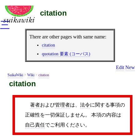
citation
三
There are other pages with same name:
citation
quotation 要素 (コーパス)
Edit
New
SuikaWiki
>
Wiki
>
citation
citation
著者
および
管理者
は、
法令
に関する事項の
正確性を一切保証しません。 本項の内容は
自己責任
でご利用ください。