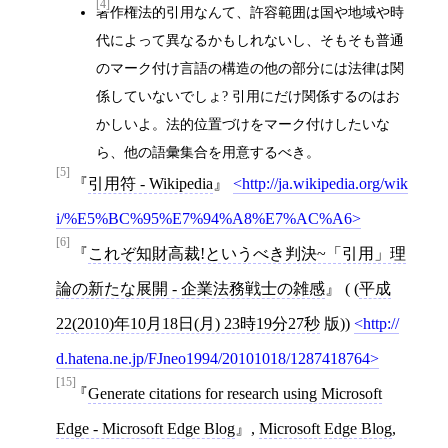
[4]
著作権法的引用なんて、許容範囲は国や地域や時
代によって異なるかもしれないし、そもそも普通
のマーク付け言語の構造の他の部分には法律は関
係していないでしょ? 引用にだけ関係するのはお
かしいよ。法的位置づけをマーク付けしたいな
ら、他の語彙集合を用意するべき。
[5]
引用符 - Wikipedia
http://ja.wikipedia.org/wik
i/%E5%BC%95%E7%94%A8%E7%AC%A6
[6]
これぞ知財高裁!というべき判決~「引用」理
論の新たな展開 - 企業法務戦士の雑感
( (
平成
22(2010)年10月18日(月) 23時19分27秒
版))
http://
d.hatena.ne.jp/FJneo1994/20101018/1287418764
[15]
Generate citations for research using Microsoft
Edge - Microsoft Edge Blog
,
Microsoft Edge Blog
,