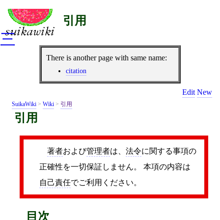
引用
三
There is another page with same name:
citation
Edit
New
SuikaWiki
>
Wiki
>
引用
引用
著者
および
管理者
は、
法令
に関する事項の
正確性を一切保証しません。 本項の内容は
自己責任
でご利用ください。
目次