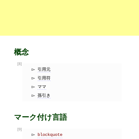
概念
[8]
引用元
引用符
ママ
孫引き
マーク付け言語
[9]
blockquote