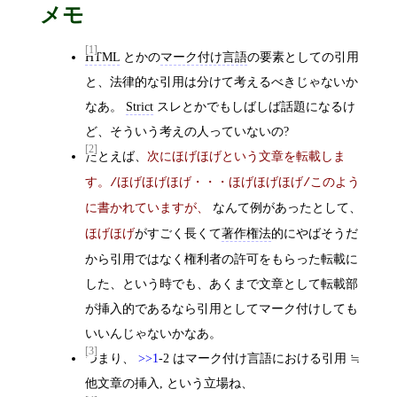
メモ
[1]
HTML
とかの
マーク付け言語
の要素としての引用
と、法律的な引用は分けて考えるべきじゃないか
なあ。
Strict
スレとかでもしばしば話題になるけ
ど、そういう考えの人っていないの?
[2]
たとえば、
次にほげほげという文章を転載しま
す。/ほげほげほげ・・・ほげほげほげ/このよう
なんて例があったとして、
に書かれていますが、
がすごく長くて
著作権法
的にやばそうだ
ほげほげ
から引用ではなく権利者の許可をもらった転載に
した、という時でも、あくまで文章として転載部
が挿入的であるなら引用としてマーク付けしても
いいんじゃないかなあ。
[3]
つまり、
>>1
-2 はマーク付け言語における引用 ≒
他文章の挿入, という立場ね、