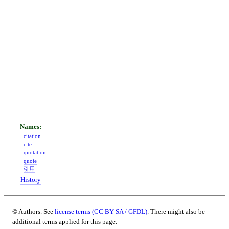
citation
cite
quotation
quote
引用
History
© Authors. See
license terms (CC BY-SA / GFDL)
. There might also be
additional terms applied for this page.