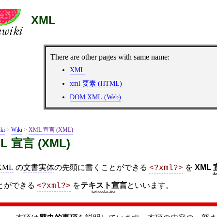
XML
There are other pages with same name:
XML
xml 要素 (HTML)
DOM XML (Web)
ki
>
Wiki
>
XML 宣言 (XML)
L 宣言 (XML)
XML
の
文書実体
の先頭に書くことができる
を
XML
<?xml?>
de
とができる
を
テキスト宣言
といいます。
<?xml?>
text declaration