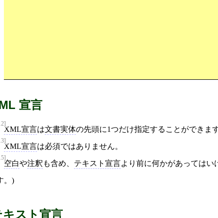
ML 宣言
12]
XML宣言
は
文書実体
の先頭に1つだけ指定することができま
13]
XML宣言
は必須ではありません。
15]
空白
や
注釈
も含め、
テキスト宣言
より前に何かがあってはいけ
す。)
テキスト宣言