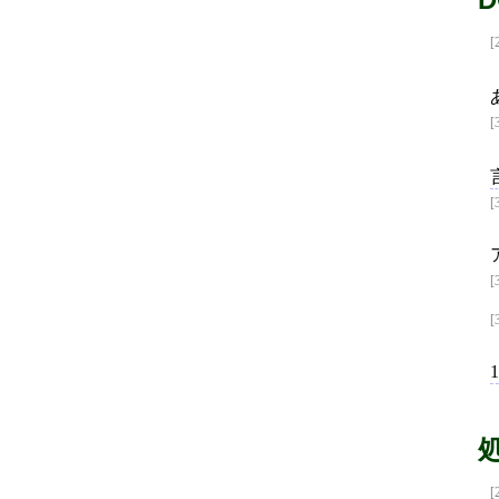
[
[
[
[
[
[