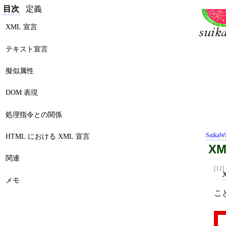
目次
定義
XML 宣言
テキスト宣言
擬似属性
DOM 表現
処理指令との関係
SuikaWi
HTML における XML 宣言
XM
関連
[11]
メモ
こ