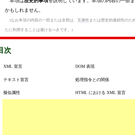
本項は
歴史的事項
を説明しています。本項の内容の一部ま
かもしれません。
(なお本項の内容の一部または全部は、
互換性
または歴史的連続性のた
たに利用することは避けるべきです。)
目次
XML 宣言
DOM 表現
テキスト宣言
処理指令との関係
擬似属性
HTML における XML 宣言