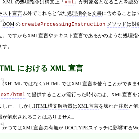
XML
の
処理指令
は構文上「
」が
対象名
となることを認め
xml
キスト宣言
以外でこれらと似た
処理指令
を
文書
に含めることは
28]
DOM
の
メソッド
は
対
createProcessingInstruction
ん。ですから
XML宣言
や
テキスト宣言
であるかのような
処理指
ます。
TML における XML 宣言
23]
(
XHTML
ではなく)
HTML
では
XML宣言
を使うことができま
で提供することが流行った時代には、
XML宣言
を
text/html
ました。 しかし
HTML構文解析器
は
XML宣言
を壊れた
注釈
と解
報が解釈されることはありません。
24]
かつては
XML宣言
の有無が
DOCTYPEスイッチ
に影響する
W