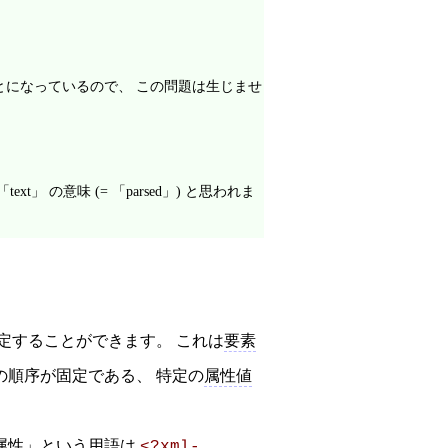
とになっているので、 この問題は生じませ
「text」 の意味 (= 「parsed」) と思われま
定することができます。 これは
要素
の順序が固定である、 特定の
属性値
属性
」という用語は
<?xml-