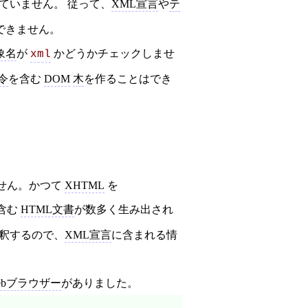
ていません。 従って、
XML宣言
や
テ
できません。
象名
が
かどうかチェックしませ
xml
令
を含む
DOM
木
を作ることはでき
せん。かつて
XHTML
を
含む
HTML文書
が数多く生み出され
釈するので、
XML宣言
に含まれる情
ebブラウザー
がありました。