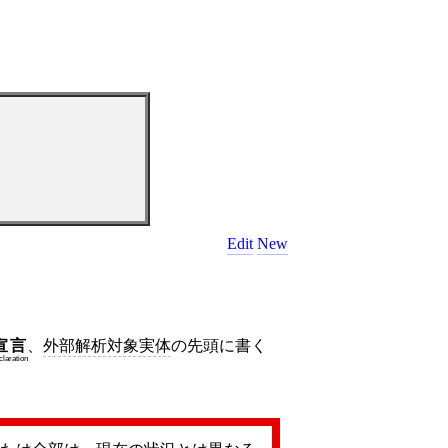
Edit
New
宣言
、
外部解析対象実体
の先頭に書く
claration