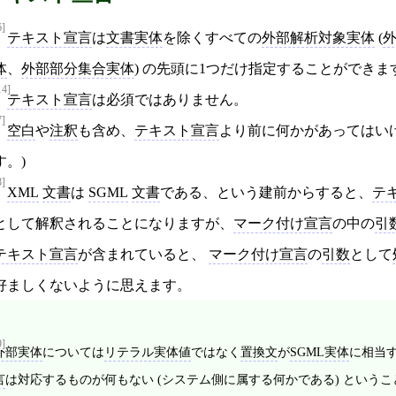
6]
テキスト宣言
は
文書実体
を除くすべての
外部解析対象実体
(
体
、
外部部分集合実体
) の先頭に1つだけ指定することができま
14]
テキスト宣言
は必須ではありません。
7]
空白
や
注釈
も含め、
テキスト宣言
より前に何かがあってはいけ
す。)
8]
XML
文書
は
SGML
文書
である、という建前からすると、
テ
として解釈されることになりますが、
マーク付け宣言
の中の
引
テキスト宣言
が含まれていると、
マーク付け宣言
の
引数
として
好ましくないように思えます。
9]
外部実体
については
リテラル実体値
ではなく
置換文
が
SGML実体
に相当
言
は対応するものが何もない (システム側に属する何かである) という