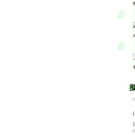
[
[
[
[