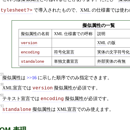
で導入されたもので、
XML
の仕様書では使わ
stylesheet?>
擬似属性
の一覧
擬似属性
の名前
XML 仕様書での呼称
説明
XML
の版
version
符号化宣言
実体
の
文字符号化
encoding
単独文書宣言
外部実体
の有無
standalone
22]
擬似属性
は
>>16
に示した順序でのみ指定できます。
19]
XML宣言
では
擬似属性
が必須です。
version
20]
テキスト宣言
では
擬似属性
が必須です。
encoding
21]
擬似属性
は
XML宣言
でのみ使えます。
standalone
OM 表現