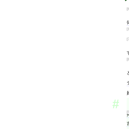
[
[
[
[
[