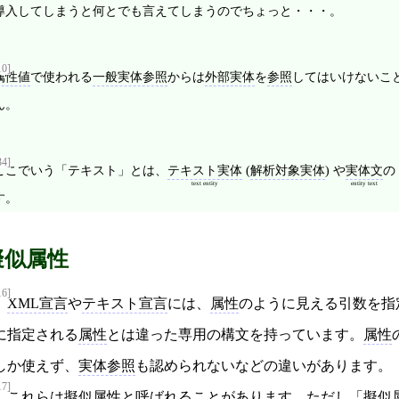
導入してしまうと何とでも言えてしまうのでちょっと・・・。
10]
属性値
で使われる
一般実体参照
からは
外部実体
を
参照
してはいけないこ
ん。
34]
ここでいう「テキスト」とは、
テキスト実体
(
解析対象実体
) や
実体文
の
text entity
entity text
す。
擬似属性
16]
XML宣言
や
テキスト宣言
には、
属性
のように見える引数を指
に指定される
属性
とは違った専用の構文を持っています。
属性
しか使えず、
実体参照
も認められないなどの違いがあります。
17]
これらは
擬似属性
と呼ばれることがあります。ただし「
擬似