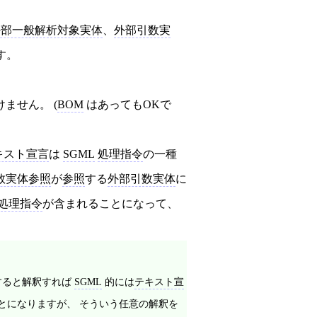
外部一般解析対象実体
、
外部引数実
す。
ません。 (
BOM
はあってもOKで
キスト宣言
は
SGML
処理指令
の一種
数実体参照
が
参照
する
外部引数実体
に
処理指令
が含まれることになって、
すると解釈すれば
SGML
的には
テキスト宣
ことになりますが、 そういう任意の解釈を