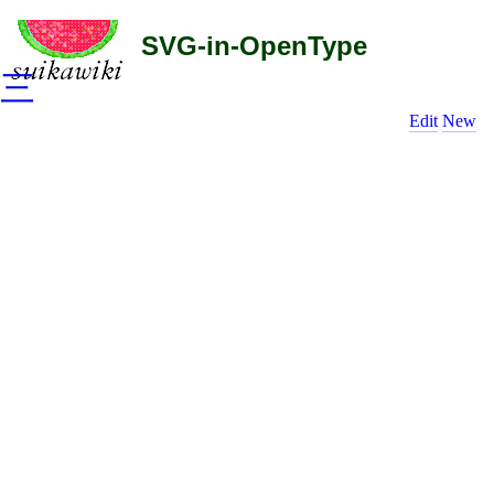
SVG-in-OpenType
三
Edit
New