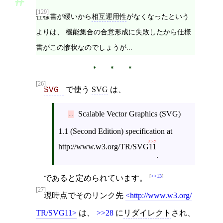
[129]
仕様書が緩いから
相互運用性
がなくなったという
よりは、 機能集合の合意形成に失敗したから仕様
書がこの惨状なのでしょうが...
[26]
で使う
SVG
は、
SVG 
Scalable Vector Graphics (SVG)
1.1 (Second Edition) specification at
リンク
http://www.w3.org/TR/SVG11
.
>>13
であると定められています。
[27]
現時点でそのリンク先
http://www.w3.org/
TR/SVG11
は、
>>28
に
リダイレクト
され、