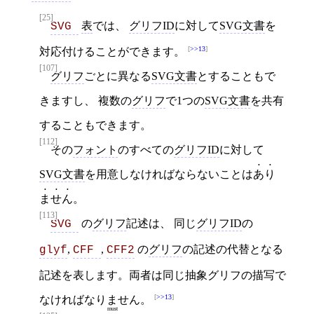
[25]
表
では、
グリフID
に対して
SVG文書
を
SVG 
>>13
対応付けることができます。
[107]
グリフ
ごとに異なる
SVG文書
とすることもで
きますし、 複数の
グリフ
で1つの
SVG文書
を共有
することもできます。
[112]
その
フォント
のすべての
グリフID
に対して
SVG文書
を用意しなければならないことは
あり
ません
。
[113]
の
グリフ
記述は、 同じ
グリフID
の
SVG 
,
,
の
グリフ
の記述の代替となる
glyf
CFF 
CFF2
記述を表します。両者は同じ抽象グリフの描写で
>>13
なければ
なりません
。
must