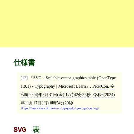
仕様書
[13]
SVG
- Scalable vector graphics table (OpenType
1.9.1) - Typography | Microsoft Learn
,
PeterCon
,
令
和6(2024)年5月31日(金) 17時42分32秒
,
令和6(2024)
年11月17日(日) 8時54分20秒
https://learn.microsoft.com/en-us/typography/opentype/spec/svg
表
SVG 