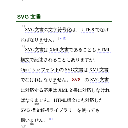
SVG 文書
[41]
SVG文書
の
文字符号化
は、
UTF-8
でなけ
>>13
れば
なりません
。
must
[42]
SVG文書
は
XML文書
であることも
HTML
構文
で記述されることもありますが、
OpenType
フォント
の
SVG文書
は
XML文書
でなければ
なりません
。
の
SVG文書
SVG 
must
に対応する
応用
は
XML文書
に対応しなけれ
ば
なりません
。
HTML構文
にも対応した
must
SVG
構文解析ライブラリーを使っても
>>13
構いません
。
may
[43]