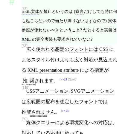
[87]
XML実体
が禁止というのは (
宣言
だけしても特に何
も起こらないので当たり障りないはずなので)
実体
参照
が使わないべきということ? だとすると
実装
は
XML
の完全実装も要求されていない?
[88]
広く使われる想定の
フォント
には
CSS
に
よるスタイル付けよりも広く対応が見込まれ
る
XML
presentation attribute
による指定が
>>13
(Note)
推奨
されます。
recommended
[119]
CSSアニメーション
,
SVGアニメーション
は広範囲の配布を想定した
フォント
では
>>13
推奨されません
。
not recommended
[89]
媒体クエリー
による環境変化への対応は、
対応している
応用
に於いても