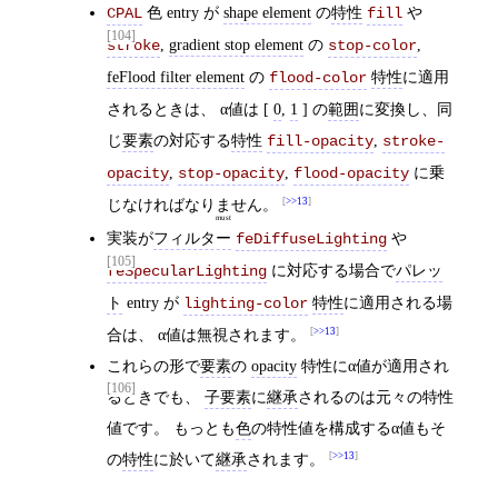
色 entry が
shape element
の
特性
や
CPAL
fill
[104]
,
gradient stop element
の
,
stroke
stop-color
feFlood filter element
の
特性
に適用
flood-color
されるときは、 α値は [
0
,
1
] の
範囲
に変換し、同
じ
要素
の対応する
特性
,
fill-opacity
stroke-
,
,
に乗
opacity
stop-opacity
flood-opacity
じなければ
なりません
。
>>13
must
実装が
フィルター
や
feDiffuseLighting
[105]
に対応する場合で
パレッ
feSpecularLighting
ト
entry が
特性
に適用される場
lighting-color
合は、 α値は無視されます。
>>13
これらの形で
要素
の
opacity
特性にα値が適用され
[106]
るときでも、
子要素
に
継承
されるのは元々の特性
値です。 もっとも
色
の特性値を構成するα値もそ
の
特性
に於いて
継承
されます。
>>13