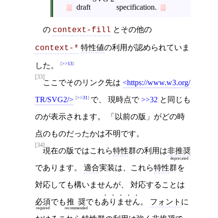
draft
specification.
の
とその他の
context-fill
特性値
の利用が認められていま
context-*
>>13
した。
[33]
ここでそのリンク先は
https://www.w3.org/
>>31
TR/SVG2/
で、 現時点で
>>32
と同じも
のが表示されます。 「以前の版」がどの時
点のものだったかは不明です。
[34]
現在の版ではこれら
特性
群の利用は
非推奨
deprecated
であります。
適合
実装は、これら
特性
群を
対応しても構いませんが、 対応することは
必須
でも
推奨
でも
ありません
。
フォント
に
required
recommended