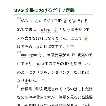
SVG 文書におけるグリフ定義
[108]
において
グリフID
g
が参照する
SVG 
SVG文書
は、
という
ID
を持つ
要
glyph
g
素
を含まなければ
なりません
。 ここで
g
must
>>13
は
零埋め
し
ない
10進数
です。
[109]
font engine
は、 当該
要素
が
要素
の
子
defs
供
であり、
要素
でその ID を参照したか
use
のように
グリフ
を
レンダリング
しなければ
>>13
なりません
。
must
[110]
仕様書で明文規定されているのはこれだけ
なのでやや曖昧ですが、例示を見ると当該
要
素
から参照されている可能性がある、 当該