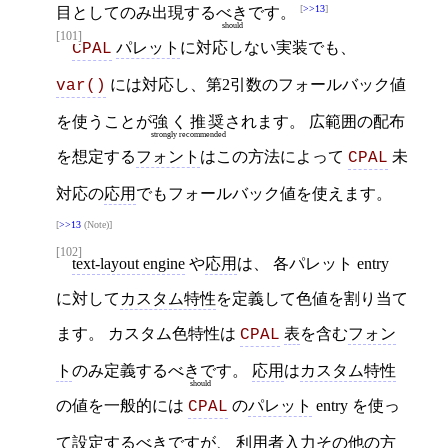
>>13
目としてのみ出現する
べき
です。
should
[101]
パレット
に対応しない実装でも、
CPAL
には対応し、第2引数のフォールバック値
var()
を使うことが
強く推奨
されます。 広範囲の配布
strongly recommended
を想定する
フォント
はこの方法によって
未
CPAL
対応の
応用
でもフォールバック値を使えます。
>>13
(Note)
[102]
text-layout engine
や
応用
は、 各パレット entry
に対して
カスタム特性
を定義して色値を割り当て
ます。 カスタム色特性は
表
を含む
フォン
CPAL
ト
のみ定義する
べきです
。
応用
は
カスタム特性
should
の値を一般的には
の
パレット
entry を使っ
CPAL
て設定する
べきです
が、
利用者
入力その他の方