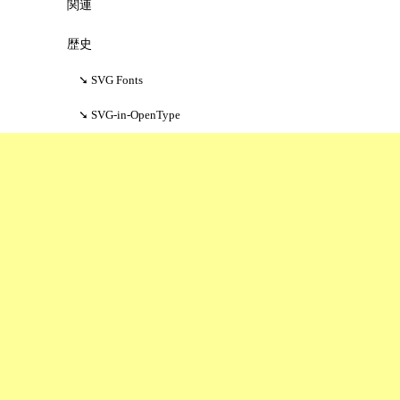
関連
歴史
SVG Fonts
SVG-in-OpenType