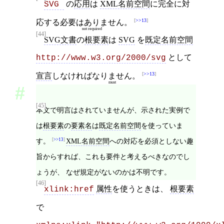
の
応用
は
XML名前空間
に完全に対
SVG 
>>13
応する
必要はありません
。
not required
[44]
SVG文書
の
根要素
は
SVG
を
既定名前空間
として
http://www.w3.org/2000/svg
>>13
宣言
しなければ
なりません
。
must
[45]
本文で明言はされていませんが、示された実例で
は
根要素
の
要素名
は
既定名前空間
を使っていま
す。
>>13
XML名前空間
への対応を必須としない趣
旨からすれば、これも要件と考えるべきなのでし
ょうが、 なぜ規定がないのかは不明です。
[46]
属性
を使うときは、
根要素
xlink:href
で