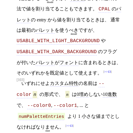
should
法で値を割り当てることもできます。
の
パ
CPAL
レット
の entry から値を割り当てるときは、 通常
は最初の
パレット
を使う
べき
ですが、
should
や
USABLE_WITH_LIGHT_BACKGROUND
のフラグ
USABLE_WITH_DARK_BACKGROUND
が付いた
パレット
が
フォント
に含まれるときは、
>>13
そのいずれかを既定値として使えます。
[103]
いずれにせよ
カスタム特性
の名前は
--
の形式で、
n
は
0埋め
しない
10進数
color
n
で、
,
, ... と
--color0
--color1
より
1
小さな値までとし
numPaletteEntries
>>13
なければ
なりません
。
must