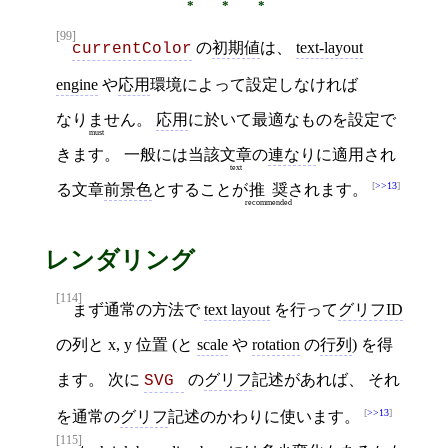
[99]
の
初期値
は、
text-layout
currentColor
engine
や
応用
環境によって設定しなければ
なりません
。
応用
に於いて最適なものを設定で
must
きます。 一般には当該
文章
の
連なり
に適用され
text
>>13
る文章
前景色
とすることが
推奨
されます。
recommended
レンダリング
[114]
まず通常の方法で
text layout
を行って
グリフID
の列と x, y 位置 (と
scale
や
rotation
の
行列
) を得
ます。 次に
の
グリフ
記述があれば、 それ
SVG 
>>13
を通常の
グリフ
記述のかわりに使います。
[115]