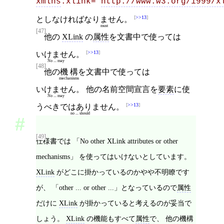
xmlns
:xlink="
http://www.w3.org/1999/x
>>13
としなければ
なりません
。
must
[47]
他の
XLink
の
属性
を文書中で使っては
>>13
いけません
。
No ... may
[48]
他の
機構
を文書中で使っては
mechanisms
いけません
。 他の名前空間宣言を
要素
に使
No ... may
>>13
う
べきではありません
。
no ... should
[49]
仕様書では 「No other XLink attributes or other
mechanisms」 を使ってはいけないとしています。
XLink
がどこに掛かっているのかやや不明瞭です
が、 「other ... or other ...」となっているので
属性
だけに
XLink
が掛かっていると考えるのが妥当で
しょう。
XLink
の機能もすべて
属性
で、 他の機構