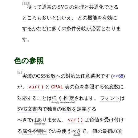
[133]
従って通常の
SVG
の処理と共通化できる
ところも多いとはいえ、 どの機能を有効に
するかなどに多くの条件分岐が必要となりま
す。
色の参照
[91]
実装の
CSS変数
への対応は任意選択です (
>>68
)
が、
と
表
の
色
を参照する
色変数
に
var()
CPAL
対応することは
強く推奨
されます。
フォント
は
strongly recommended
SVG文書
内で独自の
変数
を定義する
べきではありません
。
は
色値
を受け付け
var()
should not
る
属性
や
特性
でのみ使う
べき
で、 値の最初の項
should