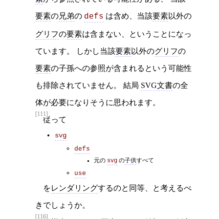
要素
の
兄弟
の
は含め、当該
要素
以外の
defs
グリフ
の
要素
は含まない、ということになっ
ています。 しかし当該
要素
以外の
グリフ
の
要素
の子孫への参照が含まれるという可能性
も排除されていません。 結局
SVG文書
の全
体が必要になりそうに思われます。
[111]
従って
svg
defs
元の
svg
の
子供
すべて
use
を
レンダリング
するのと同等、と考えるべ
きでしょうか。
[116]