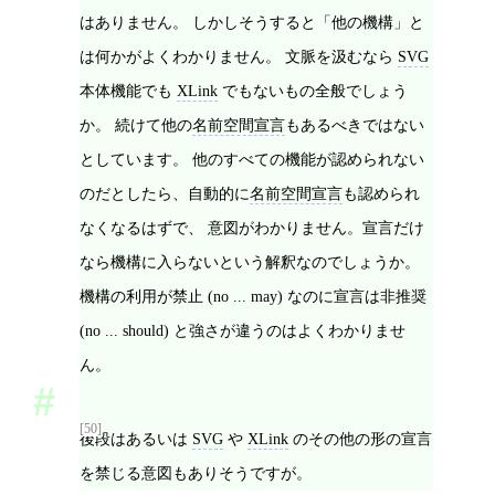
はありません。 しかしそうすると「他の機構」と
は何かがよくわかりません。 文脈を汲むなら
SVG
本体機能でも
XLink
でもないもの全般でしょう
か。 続けて他の
名前空間宣言
もあるべきではない
としています。 他のすべての機能が認められない
のだとしたら、自動的に
名前空間宣言
も認められ
なくなるはずで、 意図がわかりません。宣言だけ
なら機構に入らないという解釈なのでしょうか。
機構の利用が禁止 (no ... may) なのに宣言は非推奨
(no ... should) と強さが違うのはよくわかりませ
ん。
[50]
後段はあるいは
SVG
や
XLink
のその他の形の宣言
を禁じる意図もありそうですが。