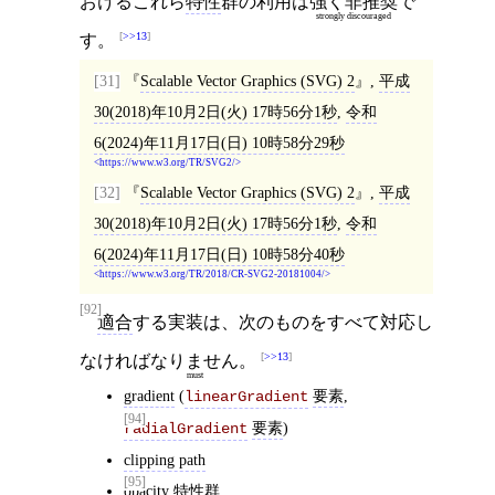
おけるこれら
特性
群の利用は
強く非推奨
で
strongly discouraged
>>13
す。
[31]
Scalable Vector Graphics (SVG) 2
,
平成
30(2018)年10月2日(火) 17時56分1秒
,
令和
6(2024)年11月17日(日) 10時58分29秒
https://www.w3.org/TR/SVG2/
[32]
Scalable Vector Graphics (SVG) 2
,
平成
30(2018)年10月2日(火) 17時56分1秒
,
令和
6(2024)年11月17日(日) 10時58分40秒
https://www.w3.org/TR/2018/CR-SVG2-20181004/
[92]
適合
する実装は、次のものをすべて対応し
>>13
なければ
なりません
。
must
gradient
(
要素
,
linearGradient
[94]
要素
)
radialGradient
clipping path
[95]
opacity
特性群