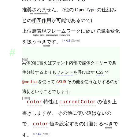
推奨されません
。 (他の
OpenType
の仕組み
not recommended
との
相互作用
が可能であるので)
上位層表現フレームワーク
に於いて環境変化
higher-level presentation framework
>>13
(Note)
を扱う
べきです
。
should
[90]
具体的に言えば
フォント
内部で
媒体クエリー
で条
件分岐するよりも
フォント
を呼び出す
CSS
で
を使って
その他を使うなりするのが
@media
GSUB
適切ということでしょう。
[100]
特性
は
の値を上
color
currentColor
書きしますが、 その他に使い道はないの
で、
値を設定するのは避ける
べき
で
color
should
>>13
(Note)
す。