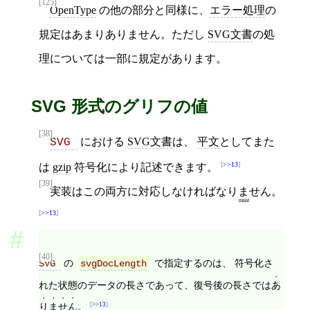
[125]
OpenType
の他の部分と同様に、
エラー処理
の
規定はあまりありません。ただし
SVG文書
の処
理については一部に規定があります。
SVG 形式のグリフの値
[38]
における
SVG文書
は、
平文
としてまた
SVG 
>>13
は
gzip
符号化により記述できます。
[39]
実装はこの両方に対応しなければ
なりません
。
must
>>13
[40]
の
で指定するのは、 符号化さ
SVG 
svgDocLength
れた状態のデータの長さであって、復号後の長さでは
あ
りません
。
>>13