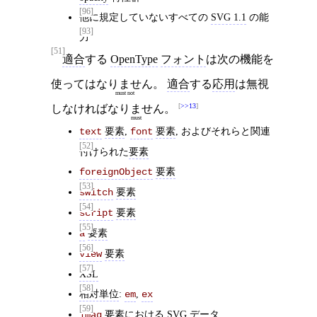
[96]
他に規定していないすべての
SVG 1.1
の能
[93]
力
[51]
適合
する
OpenType
フォント
は次の機能を
使っては
なりません
。
適合
する
応用
は無視
must not
>>13
しなければ
なりません
。
must
要素
,
要素
, およびそれらと関連
text
font
[52]
付けられた
要素
要素
foreignObject
[53]
要素
switch
[54]
要素
script
[55]
要素
a
[56]
要素
view
[57]
XSL
[58]
相対単位
:
,
em
ex
[59]
要素
における
SVG
データ
imag