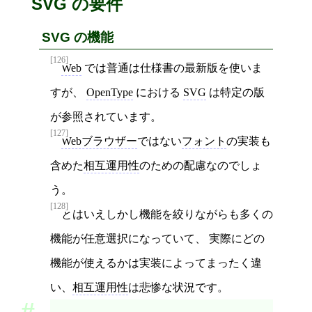
SVG の要件
SVG の機能
[126]
Web
では普通は仕様書の最新版を使いま
すが、
OpenType
における
SVG
は特定の版
が参照されています。
[127]
Webブラウザー
ではない
フォント
の実装も
含めた
相互運用性
のための配慮なのでしょ
う。
[128]
とはいえしかし機能を絞りながらも多くの
機能が任意選択になっていて、 実際にどの
機能が使えるかは実装によってまったく違
い、
相互運用性
は悲惨な状況です。