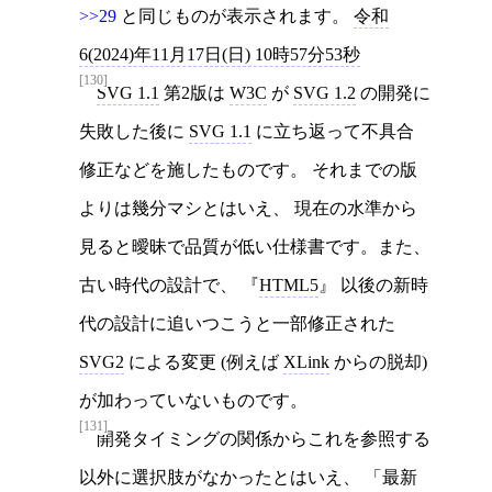
>>29
と同じものが表示されます。
令和
6(2024)年11月17日(日) 10時57分53秒
[130]
SVG 1.1
第2版は
W3C
が
SVG 1.2
の開発に
失敗した後に
SVG 1.1
に立ち返って不具合
修正などを施したものです。 それまでの版
よりは幾分マシとはいえ、 現在の水準から
見ると曖昧で品質が低い仕様書です。また、
古い時代の設計で、
HTML5
以後の新時
代の設計に追いつこうと一部修正された
SVG2
による変更 (例えば
XLink
からの脱却)
が加わっていないものです。
[131]
開発タイミングの関係からこれを参照する
以外に選択肢がなかったとはいえ、 「最新