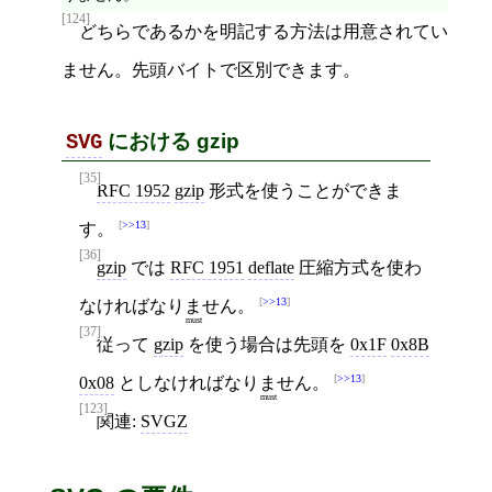
[124]
どちらであるかを明記する方法は用意されてい
ません。先頭バイトで区別できます。
における gzip
SVG
[35]
RFC 1952
gzip
形式を使うことができま
>>13
す。
[36]
gzip
では
RFC 1951
deflate
圧縮方式を使わ
>>13
なければ
なりません
。
must
[37]
従って
gzip
を使う場合は先頭を
0x1F
0x8B
>>13
0x08
としなければ
なりません
。
must
[123]
関連:
SVGZ