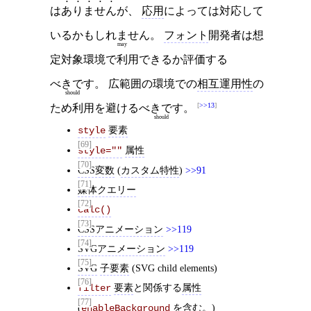
は
ありません
が、
応用
によっては対応して
いるかも
しれません
。
フォント
開発者は想
may
定対象環境で利用できるか評価する
べきです
。 広範囲の環境での
相互運用性
の
should
>>13
ため利用を避ける
べきです
。
should
要素
style
[69]
属性
style=""
[70]
CSS変数
(
カスタム特性
)
>>91
[71]
媒体クエリー
[72]
calc()
[73]
CSSアニメーション
>>119
[74]
SVGアニメーション
>>119
[75]
SVG
子要素
(SVG child elements)
[76]
要素
と関係する
属性
filter
[77]
(
を含む。)
enableBackground