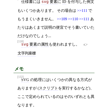
仕様書には
要素
に
ID
を付与した例文
svg
もいくつかあります。 その場合は
>>111
で
もうまくいきません。
>>109
>>110
>>111
あ
たりはあくまで説明の便宜でそう書いていた
だけなのでしょう...
[118]
要素
の
属性
も使われますし。
svg
文字列座標
メモ
[132]
SVG
の処理にはいくつかの異なる方式が
ありますが (
スクリプト
を実行するかなど)、
ここで定められているのはそのいずれとも異
なります。