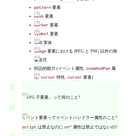
要素
pattern
[78]
要素
mask
[79]
要素
marker
[80]
要素
symbol
[81]
XML実体
[82]
要素
における
JPEG
と
PNG
以外の
画
image
[83]
像形式
対話的
能力 (
イベント属性
,
属
zoomAndPan
[84]
性
,
特性
,
要素
)
cursor
cursor
[85]
「SVG 子要素」って何のこと?
[86]
イベント要素
って
イベントハンドラー属性
のこと?
は禁止なのに
属性
は禁止ではないの?
script
on*