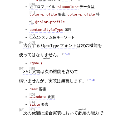
[60]
色プロファイル
:
データ型,
<icccolor>
[61]
要素
,
特
color-profile
color-profile
性
,
@color-profile
属性
contentStyleType
[62]
CSS2システム色キーワード
[97]
[63]
適合
する
OpenType
フォント
は次の機能を
>>13
使っては
なりません
。
must not
rgba()
[64]
[98]
SVG文書
は次の機能を含めて
>>13
構いませんが
、実装は無視します。
may
要素
desc
[65]
要素
metadata
[66]
要素
title
[68]
[67]
required
次の機能は
適合
実装において
必須
の能力で