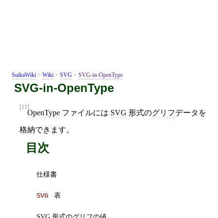
SuikaWiki
>
Wiki
>
SVG
>
SVG-in-OpenType
SVG-in-OpenType
[11]
OpenType
ファイルには
SVG
形式の
グリフ
データを
格納できます。
目次
仕様書
表
SVG 
SVG 形式のグリフの値