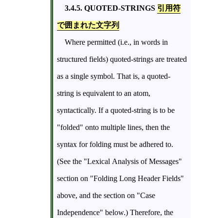
3.4.5. QUOTED-STRINGS
引用符
で囲まれた文字列
Where permitted (i.e., in words in
structured fields) quoted-strings are treated
as a single symbol. That is, a quoted-
string is equivalent to an atom,
syntactically. If a quoted-string is to be
"folded" onto multiple lines, then the
syntax for folding must be adhered to.
(See the "Lexical Analysis of Messages"
section on "Folding Long Header Fields"
above, and the section on "Case
Independence" below.) Therefore, the