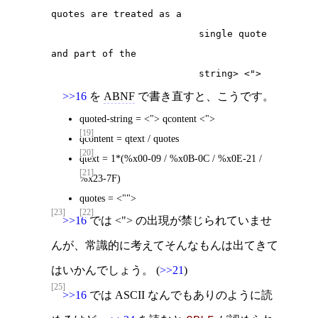
quotes are treated as a

                          single quote 
and part of the

                          string> <">
>>16
を
ABNF
で書き直すと、こうです。
quoted-string = <"> qcontent <">
[19]
qcontent = qtext / quotes
[20]
qtext = 1*(%x00-09 / %x0B-0C / %x0E-21 /
[21]
%x23-7F)
quotes = <"">
[23]
[22]
>>16
では <"> の出現が禁じられていませ
んが、常識的に考えてそんなもんは出てきて
はいかんでしょう。 (
>>21
)
[25]
>>16
では ASCII なんでもありのように読