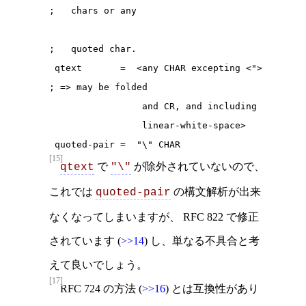
;   chars or any

;   quoted char.

 qtext       =  <any CHAR excepting <">      
; => may be folded

                 and CR, and including

                 linear-white-space>

 quoted-pair =  "\" CHAR
[15]
で
が除外されていないので、
qtext
"\"
これでは
の構文解析が出来
quoted-pair
なくなってしまいますが、 RFC 822 で修正
されています (
>>14
) し、単なる不具合と考
えて良いでしょう。
[17]
RFC 724 の方法 (
>>16
) とは互換性があり