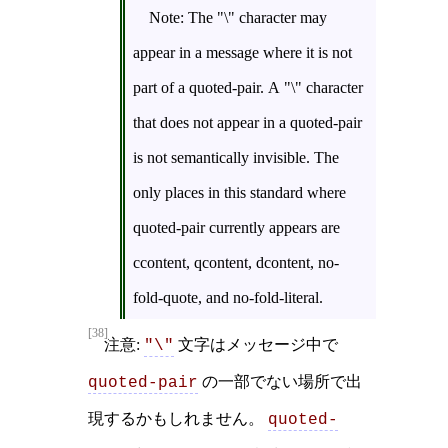
Note: The "\" character may
appear in a message where it is not
part of a quoted-pair. A "\" character
that does not appear in a quoted-pair
is not semantically invisible. The
only places in this standard where
quoted-pair currently appears are
ccontent, qcontent, dcontent, no-
fold-quote, and no-fold-literal.
[38]
注意:
文字はメッセージ中で
"\"
の一部でない場所で出
quoted-pair
現するかもしれません。
quoted-