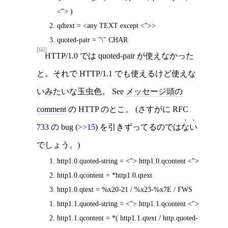
<"> )
qdtext = <any TEXT except <">>
quoted-pair = "\" CHAR
[60]
HTTP/1.0 では quoted-pair が使えなかった
と。それで HTTP/1.1 でも使えるけど使えな
いみたいな玉虫色。 See
メッセージ頭の
comment
の HTTP のとこ。 (さすがに RFC
733 の bug (
>>15
) を引きずってるのでは
ない
でしょう。)
http1.0.quoted-string = <"> http1.0.qcontent <">
http1.0.qcontent = *http1.0.qtext
http1.0.qtext = %x20-21 / %x23-%x7E / FWS
http1.1.quoted-string = <"> http1.1.qcontent <">
http1.1.qcontent = *( http1.1.qtext / http.quoted-