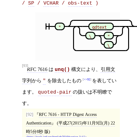
/ 
SP
 / 
VCHAR
 / 
obs-text
 )
"
qdtext
\
"
\
[93]
RFC 7616
は
構文により、
引用文
unq()
>>92
字列
から
を除去したもの
を表してい
"
ます。
の扱いは不明瞭で
quoted-pair
す。
[92]
RFC 7616 - HTTP Digest Access
Authentication
(
平成27(2015)年11月9日(月) 22
時5分8秒
版)