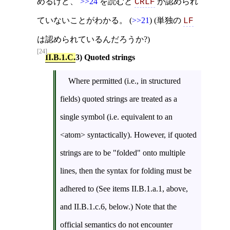
めるけど、
>>24
を読むと
が認められ
CRLF
ていないことがわかる。 (
>>21
) (単独の
LF
は認められているんだろうか?)
[24]
II.B.1.C.
3) Quoted strings
Where permitted (i.e., in structured
fields) quoted strings are treated as a
single symbol (i.e. equivalent to an
<atom> syntactically). However, if quoted
strings are to be "folded" onto multiple
lines, then the syntax for folding must be
adhered to (See items II.B.1.a.1, above,
and II.B.1.c.6, below.) Note that the
official semantics do not encounter