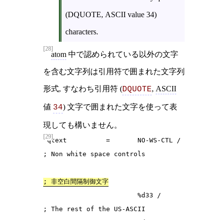
(DQUOTE, ASCII value 34)
characters.
[28]
atom
中で認められている以外の文字
を含む文字列は引用符で囲まれた文字列
形式, すなわち引用符 (
,
ASCII
DQUOTE
値
) 文字で囲まれた文字を使って表
34
現しても構いません。
[29]
 qtext          =       NO-WS-CTL /     
; Non white space controls

; 非空白間隔制御文字
                        %d33 /          
; The rest of the US-ASCII
