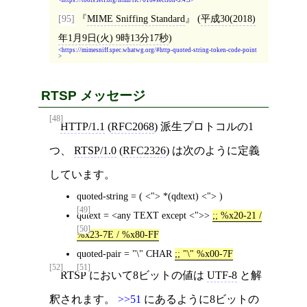
https://tools.ietf.org/html/rfc7616#section-3.4.5
[95]
MIME Sniffing Standard
(
平成30(2018)
年1月9日(火) 9時13分17秒
)
https://mimesniff.spec.whatwg.org/#http-quoted-string-token-code-point
RTSP メッセージ
[48]
HTTP/1.1
(
RFC2068
) 派生プロトコルの1
つ、
RTSP/1.0
(
RFC2326
) は次のように定義
しています。
quoted-string = ( <"> *(qdtext) <"> )
[49]
qdtext = <any TEXT except <">>
;; %x20-21 /
[50]
%x23-7E / %x80-FF
quoted-pair = "\" CHAR
;; "\" %x00-7F
[52]
[51]
RTSP において8ビットの値は
UTF-8
と解
釈されます。
>>51
にあるように8ビットの