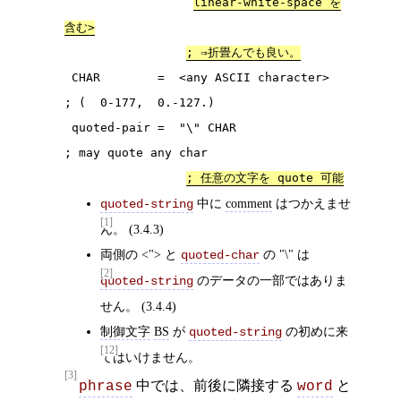
linear-white-space を
含む>
; ⇒折畳んでも良い。
 CHAR        =  <any ASCII character>        
; (  0-177,  0.-127.)

 quoted-pair =  "\" CHAR                     
; may quote any char

; 任意の文字を quote 可能
中に
comment
はつかえませ
quoted-string
[1]
ん。 (3.4.3)
両側の <"> と
の "\" は
quoted-char
[2]
のデータの一部ではありま
quoted-string
せん。 (3.4.4)
制御文字
BS
が
の初めに来
quoted-string
[12]
てはいけません。
[3]
中では、前後に隣接する
と
phrase
word