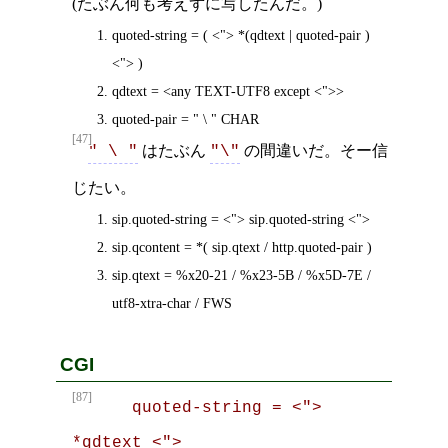
(たぶん何も考えずに写したんだ。)
quoted-string = ( <"> *(qdtext | quoted-pair )
<"> )
qdtext = <any TEXT-UTF8 except <">>
quoted-pair = " \ " CHAR
[47]
はたぶん
の間違いだ。そー信
" \ "
"\"
じたい。
sip.quoted-string = <"> sip.quoted-string <">
sip.qcontent = *( sip.qtext / http.quoted-pair )
sip.qtext = %x20-21 / %x23-5B / %x5D-7E /
utf8-xtra-char / FWS
CGI
[87]
      quoted-string = <"> 
*qdtext <">
