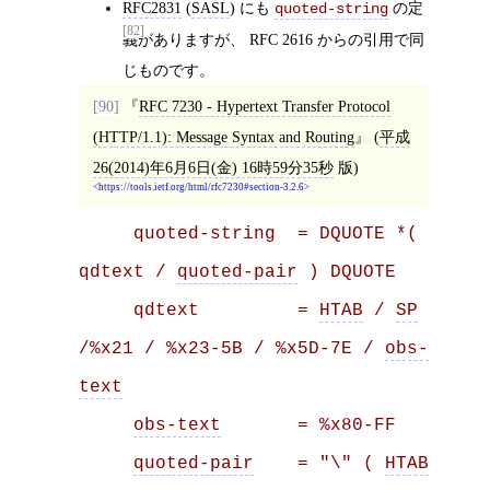
RFC2831
(
SASL
) にも
の定
quoted-string
[82]
義がありますが、 RFC 2616 からの引用で同
じものです。
[90]
RFC 7230 - Hypertext Transfer Protocol
(HTTP/1.1): Message Syntax and Routing
(
平成
26(2014)年6月6日(金) 16時59分35秒
版)
https://tools.ietf.org/html/rfc7230#section-3.2.6
     quoted-string  = DQUOTE *( 
qdtext / 
quoted-pair
 ) DQUOTE

     qdtext         = 
HTAB
 / 
SP
/%x21 / %x23-5B / %x5D-7E / 
obs-
text
obs-text
       = %x80-FF

quoted-pair
    = "\" ( 
HTAB