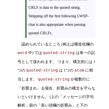
CRLF is data to the quoted string.
Stripping off the first following LWSP-
char is also appropriate when parsing
quoted CRLFs.
認められているところ (例えば構造化欄の
中) では
は単一の記
word
quoted-string
号として扱われます。 つまり、構文的には 1
つの
は 1つの
に相
quoted-string
atom
当します。
が複数行に
quoted-string
「折畳まれ」る場合、折畳みの構文を守らな
いといけません。 (上の「メッセージの字句
解析」節の「
長い頭欄の折畳み
」と下の