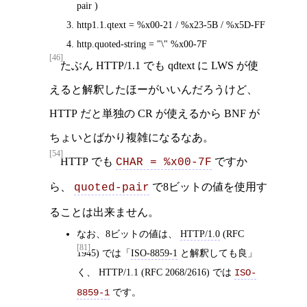
pair )
http1.1.qtext = %x00-21 / %x23-5B / %x5D-FF
http.quoted-string = "\" %x00-7F
[46]
たぶん HTTP/1.1 でも qdtext に LWS が使
えると解釈したほーがいいんだろうけど、
HTTP だと単独の CR が使えるから BNF が
ちょいとばかり複雑になるなあ。
[54]
HTTP でも
ですか
CHAR = %x00-7F
ら、
で8ビットの値を使用す
quoted-pair
ることは出来ません。
なお、8ビットの値は、
HTTP/1.0
(RFC
[81]
1945) では「
ISO-8859-1
と解釈しても良」
く、 HTTP/1.1 (RFC 2068/2616) では
ISO-
です。
8859-1