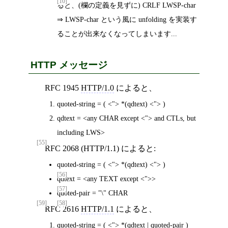
[10]
ると、(欄の定義を見ずに) CRLF LWSP-char
⇒ LWSP-char という風に unfolding を実装す
ることが出来なくなってしまいます...
HTTP メッセージ
RFC 1945
HTTP/1.0
によると、
quoted-string = ( <"> *(qdtext) <"> )
qdtext = <any CHAR except <"> and CTLs, but
including LWS>
[55]
RFC 2068 (HTTP/1.1) によると:
quoted-string = ( <"> *(qdtext) <"> )
[56]
qdtext = <any TEXT except <">>
[57]
quoted-pair = "\" CHAR
[59]
[58]
RFC 2616
HTTP/1.1
によると、
quoted-string = ( <"> *(qdtext | quoted-pair )