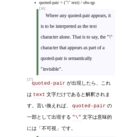
quoted-pair = ("\" text) / obs-qp
[36]
Where any quoted-pair appears, it
is to be interpreted as the text
character alone. That is to say, the "\"
character that appears as part of a
quoted-pair is semantically
"invisible".
[37]
が出現したら、これ
quoted-pair
は
文字だけであると解釈されま
text
す。言い換えれば、
の
quoted-pair
一部として出現する
文字は意味的
"\"
には「不可視」です。