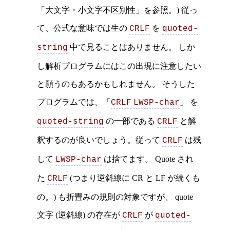
「大文字・小文字不区別性」を参照。) 従っ
て、公式な意味では生の
を
CRLF
quoted-
中で見ることはありません。 しか
string
し解析プログラムにはこの出現に注意したい
と願うのもあるかもしれません。 そうした
プログラムでは、「
」 を
CRLF
LWSP-char
の一部である
と解
quoted-string
CRLF
釈するのが良いでしょう。従って
は残
CRLF
して
は捨てます。 Quote され
LWSP-char
た
(つまり逆斜線に CR と LF が続くも
CRLF
の。) も折畳みの規則の対象ですが、 quote
文字 (逆斜線) の存在が
が
CRLF
quoted-