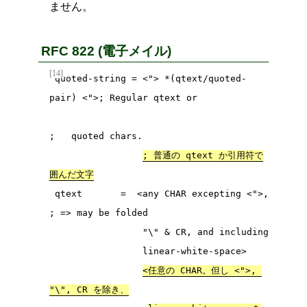
ません。
RFC 822 (電子メイル)
[14]
 quoted-string = <"> *(qtext/quoted-
pair) <">; Regular qtext or

;   quoted chars.

; 普通の qtext か引用符で
囲んだ文字
 qtext       =  <any CHAR excepting <">,     
; => may be folded

                 "\" & CR, and including

                 linear-white-space>

<任意の CHAR。但し <">, 
"\", CR を除き、