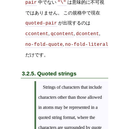
中でない
は意味的に不可視
pair
"\"
ではありません。 この規格中で現在
が出現するのは
quoted-pair
,
,
,
ccontent
qcontent
dcontent
,
no-fold-quote
no-fold-literal
だけです。
3.2.5. Quoted strings
Strings of characters that include
characters other than those allowed
in atoms may be represented in a
quoted string format, where the
characters are surrounded by quote