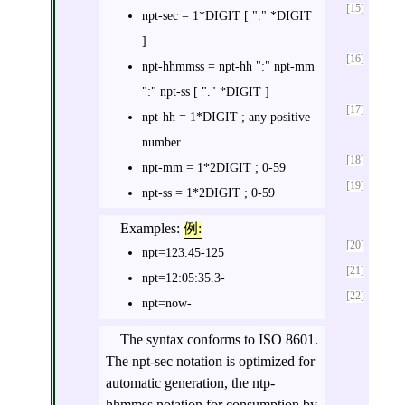
[15]
npt-sec = 1*DIGIT [ "." *DIGIT
]
[16]
npt-hhmmss = npt-hh ":" npt-mm
":" npt-ss [ "." *DIGIT ]
[17]
npt-hh = 1*DIGIT ; any positive
number
[18]
npt-mm = 1*2DIGIT ; 0-59
[19]
npt-ss = 1*2DIGIT ; 0-59
Examples:
例:
[20]
npt=123.45-125
[21]
npt=12:05:35.3-
[22]
npt=now-
The syntax conforms to ISO 8601.
The npt-sec notation is optimized for
automatic generation, the ntp-
hhmmss notation for consumption by