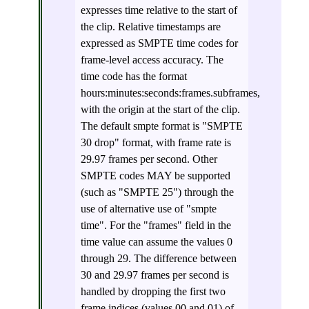
expresses time relative to the start of
the clip. Relative timestamps are
expressed as SMPTE time codes for
frame-level access accuracy. The
time code has the format
hours:minutes:seconds:frames.subframes,
with the origin at the start of the clip.
The default smpte format is "SMPTE
30 drop" format, with frame rate is
29.97 frames per second. Other
SMPTE codes MAY be supported
(such as "SMPTE 25") through the
use of alternative use of "smpte
time". For the "frames" field in the
time value can assume the values 0
through 29. The difference between
30 and 29.97 frames per second is
handled by dropping the first two
frame indices (values 00 and 01) of