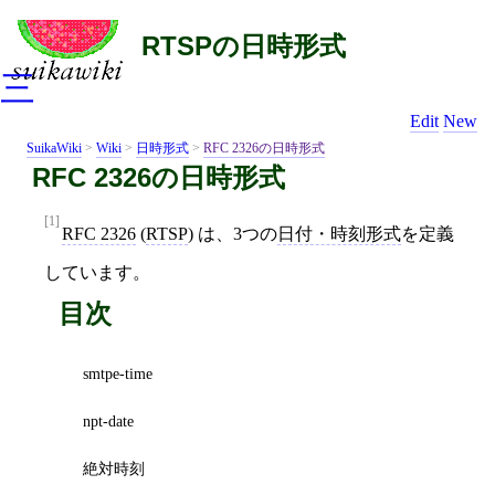
RTSPの日時形式
三
Edit
New
SuikaWiki
>
Wiki
>
日時形式
>
RFC 2326の日時形式
RFC 2326の日時形式
[1]
RFC 2326
(
RTSP
) は、3つの
日付・時刻形式
を定義
しています。
目次
smtpe-time
npt-date
絶対時刻