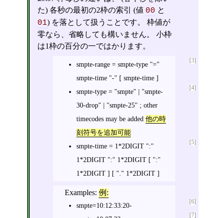
た) 各秒の最初の2枠の索引 (値
と
00
) を落として扱うことです。 枠値が
01
零なら、省略しても構いません。 小枠
は1枠の百分の一ではかります。
[3]
smpte-range = smpte-type "="
smpte-time "-" [ smpte-time ]
[4]
smpte-type = "smpte" | "smpte-
30-drop" | "smpte-25" ; other
timecodes may be added
他の時
刻符号を追加可能
[5]
smpte-time = 1*2DIGIT ":"
1*2DIGIT ":" 1*2DIGIT [ ":"
1*2DIGIT ] [ "." 1*2DIGIT ]
Examples:
例:
[6]
smpte=10:12:33:20-
[7]