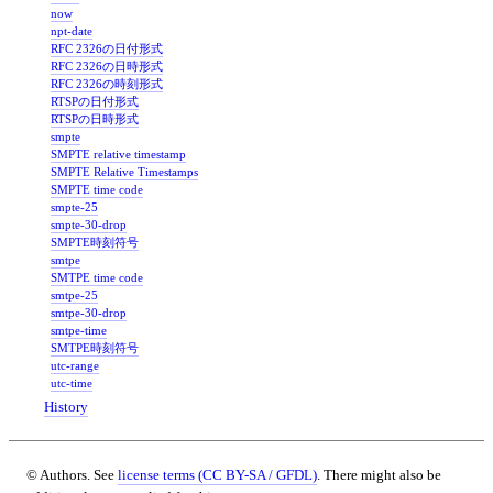
now
npt-date
RFC 2326の日付形式
RFC 2326の日時形式
RFC 2326の時刻形式
RTSPの日付形式
RTSPの日時形式
smpte
SMPTE relative timestamp
SMPTE Relative Timestamps
SMPTE time code
smpte-25
smpte-30-drop
SMPTE時刻符号
smtpe
SMTPE time code
smtpe-25
smtpe-30-drop
smtpe-time
SMTPE時刻符号
utc-range
utc-time
History
© Authors. See
license terms (CC BY-SA / GFDL)
. There might also be