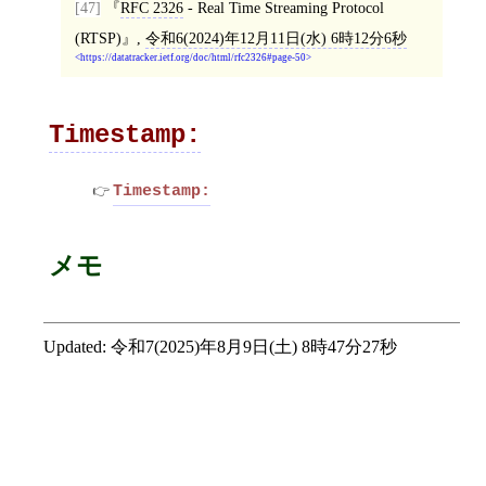
[47]
RFC 2326
- Real Time Streaming Protocol
(RTSP)
,
令和6(2024)年12月11日(水) 6時12分6秒
https://datatracker.ietf.org/doc/html/rfc2326#page-50
Timestamp:
Timestamp:
メモ
Updated:
令和7(2025)年8月9日(土) 8時47分27秒