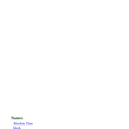
Absolute Time
block