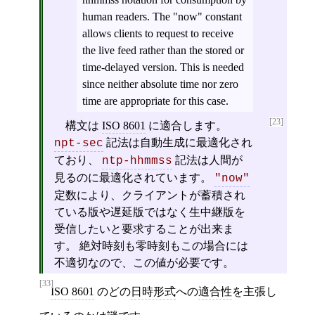
human readers. The "now" constant
allows clients to request to receive
the live feed rather than the stored or
time-delayed version. This is needed
since neither absolute time nor zero
time are appropriate for this case.
[23]
構文は
ISO 8601
に適合します。
記法は自動生成に最適化され
npt-sec
ており、
記法は人間が
ntp-hhmmss
見るのに最適化されています。
"now"
定数により、クライアントが蓄積され
ている版や遅延版ではなく生中継版を
受信したいと要求することが出来ま
す。 絶対時刻も零時刻もこの場合には
不適切なので、この値が必要です。
[33]
ISO 8601
のどの
日時形式
への
適合性
を主張し