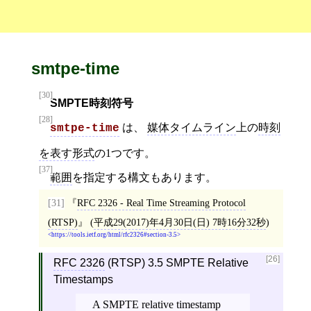
smtpe-time
[30]
SMPTE時刻符号
[28]
は、
媒体タイムライン
上の
時刻
smtpe-time
を表す形式
の1つです。
[37]
範囲
を指定する構文もあります。
[31]
RFC 2326 - Real Time Streaming Protocol
(RTSP)
(
平成29(2017)年4月30日(日) 7時16分32秒
)
https://tools.ietf.org/html/rfc2326#section-3.5
[26]
RFC 2326
(RTSP) 3.5 SMPTE Relative
Timestamps
A SMPTE relative timestamp