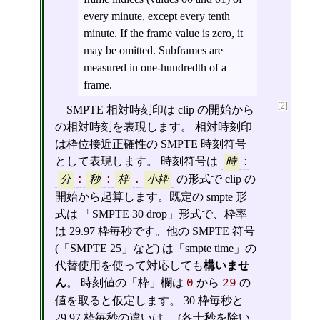
every minute, except every tenth
minute. If the frame value is zero, it
may be omitted. Subframes are
measured in one-hundredth of a
frame.
[2]
SMPTE 相対時刻印は clip の開始から
の相対時刻を表現します。 相対時刻印
は枠位接近正確性の SMPTE 時刻符号
として表現します。 時刻符号は
時
:
の形式で clip の
分
:
秒
:
枠
.
小枠
開始から起算します。既定の smpte 形
式は 「SMPTE 30 drop」形式で、枠率
は 29.97 枠毎秒です。他の SMPTE 符号
(「SMPTE 25」など) は「smpte time」の
代替使用を使って対応しても
構いませ
ん
。 時刻値の「枠」欄は
から
の
0
29
値を取ると仮定します。 30 枠毎秒と
29.97 枠毎秒の違いは、 (各十秒を除い