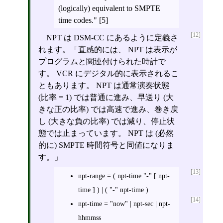
(logically) equivalent to SMPTE
time codes." [5]
[12]
NPT は DSM-CC にあるように定義さ
れます。「直感的には、 NPT は表示が
プログラムと関連付けられた時計で
す。 VCR にデジタル的に表示されるこ
ともあります。 NPT は通常演奏状態
(比率 = 1) では普通に進み、早送り (大
きな正の比率) では高速で進み、巻き戻
し (大きな負の比率) では減り、停止状
態では止まっています。 NPT は (必然
的に) SMPTE 時間符号と同値になりま
す。」
[13]
npt-range = ( npt-time "-" [ npt-
time ] ) | ( "-" npt-time )
[14]
npt-time = "now" | npt-sec | npt-
hhmmss