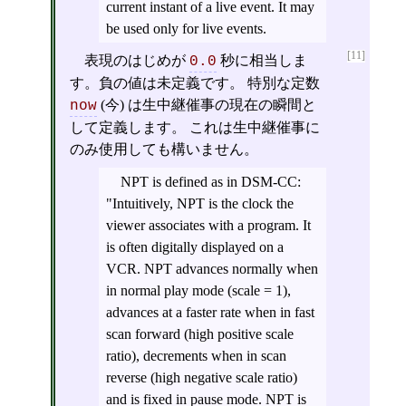
current instant of a live event. It may
be used only for live events.
[11]
表現のはじめが
秒に相当しま
0.0
す。負の値は未定義です。 特別な定数
(今) は生中継催事の現在の瞬間と
now
して定義します。 これは生中継催事に
のみ使用しても構いません。
NPT is defined as in DSM-CC:
"Intuitively, NPT is the clock the
viewer associates with a program. It
is often digitally displayed on a
VCR. NPT advances normally when
in normal play mode (scale = 1),
advances at a faster rate when in fast
scan forward (high positive scale
ratio), decrements when in scan
reverse (high negative scale ratio)
and is fixed in pause mode. NPT is