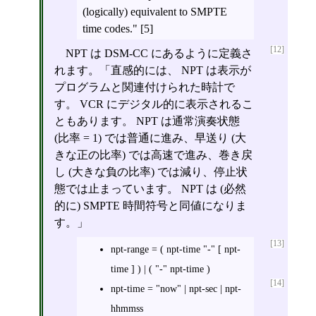
(logically) equivalent to SMPTE
time codes." [5]
[12]
NPT は DSM-CC にあるように定義さ
れます。「直感的には、 NPT は表示が
プログラムと関連付けられた時計で
す。 VCR にデジタル的に表示されるこ
ともあります。 NPT は通常演奏状態
(比率 = 1) では普通に進み、早送り (大
きな正の比率) では高速で進み、巻き戻
し (大きな負の比率) では減り、停止状
態では止まっています。 NPT は (必然
的に) SMPTE 時間符号と同値になりま
す。」
[13]
npt-range = ( npt-time "-" [ npt-
time ] ) | ( "-" npt-time )
[14]
npt-time = "now" | npt-sec | npt-
hhmmss