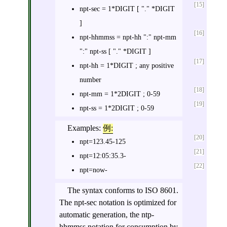
[15]
npt-sec = 1*DIGIT [ "." *DIGIT
]
[16]
npt-hhmmss = npt-hh ":" npt-mm
":" npt-ss [ "." *DIGIT ]
[17]
npt-hh = 1*DIGIT ; any positive
number
[18]
npt-mm = 1*2DIGIT ; 0-59
[19]
npt-ss = 1*2DIGIT ; 0-59
Examples:
例:
[20]
npt=123.45-125
[21]
npt=12:05:35.3-
[22]
npt=now-
The syntax conforms to ISO 8601.
The npt-sec notation is optimized for
automatic generation, the ntp-
hhmmss notation for consumption by