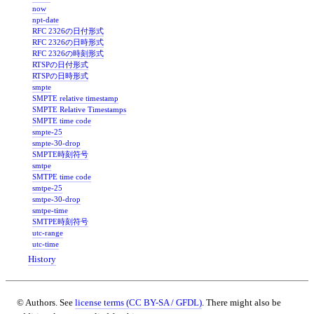
now
npt-date
RFC 2326の日付形式
RFC 2326の日時形式
RFC 2326の時刻形式
RTSPの日付形式
RTSPの日時形式
smpte
SMPTE relative timestamp
SMPTE Relative Timestamps
SMPTE time code
smpte-25
smpte-30-drop
SMPTE時刻符号
smtpe
SMTPE time code
smtpe-25
smtpe-30-drop
smtpe-time
SMTPE時刻符号
utc-range
utc-time
History
© Authors. See
license terms (CC BY-SA / GFDL)
. There might also be