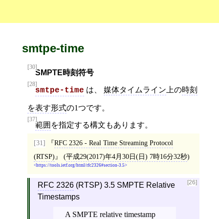
smtpe-time
[30]
SMPTE時刻符号
[28]
は、
媒体タイムライン
上の
時刻
smtpe-time
を表す形式
の1つです。
[37]
範囲
を指定する構文もあります。
[31]
RFC 2326 - Real Time Streaming Protocol
(RTSP)
(
平成29(2017)年4月30日(日) 7時16分32秒
)
https://tools.ietf.org/html/rfc2326#section-3.5
[26]
RFC 2326
(RTSP) 3.5 SMPTE Relative
Timestamps
A SMPTE relative timestamp