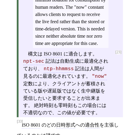
human readers. The "now" constant
allows clients to request to receive
the live feed rather than the stored or
time-delayed version. This is needed
since neither absolute time nor zero
time are appropriate for this case.
[23]
構文は
ISO 8601
に適合します。
記法は自動生成に最適化され
npt-sec
ており、
記法は人間が
ntp-hhmmss
見るのに最適化されています。
"now"
定数により、クライアントが蓄積され
ている版や遅延版ではなく生中継版を
受信したいと要求することが出来ま
す。 絶対時刻も零時刻もこの場合には
不適切なので、この値が必要です。
[33]
ISO 8601
のどの
日時形式
への
適合性
を主張し