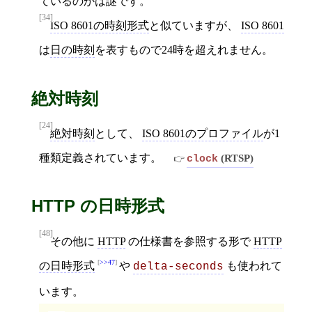
ているのかは謎です。
[34]
ISO 8601の時刻形式
と似ていますが、
ISO 8601
は
日の時刻
を表すもので24時を超えれません。
絶対時刻
[24]
絶対時刻
として、
ISO 8601のプロファイル
が1
種類定義されています。
(RTSP)
clock
HTTP の日時形式
[48]
その他に
HTTP
の仕様書を参照する形で
HTTP
>>47
の日時形式
や
も使われて
delta-seconds
います。