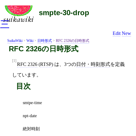
smpte-30-drop
三
Edit
New
SuikaWiki
>
Wiki
>
日時形式
>
RFC 2326の日時形式
RFC 2326の日時形式
[1]
RFC 2326
(
RTSP
) は、3つの
日付・時刻形式
を定義
しています。
目次
smtpe-time
npt-date
絶対時刻