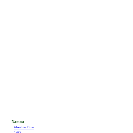
Absolute Time
block