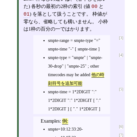
た) 各秒の最初の2枠の索引 (値
と
00
) を落として扱うことです。 枠値が
01
零なら、省略しても構いません。 小枠
は1枠の百分の一ではかります。
[3]
smpte-range = smpte-type "="
smpte-time "-" [ smpte-time ]
[4]
smpte-type = "smpte" | "smpte-
30-drop" | "smpte-25" ; other
timecodes may be added
他の時
刻符号を追加可能
[5]
smpte-time = 1*2DIGIT ":"
1*2DIGIT ":" 1*2DIGIT [ ":"
1*2DIGIT ] [ "." 1*2DIGIT ]
Examples:
例:
[6]
smpte=10:12:33:20-
[7]