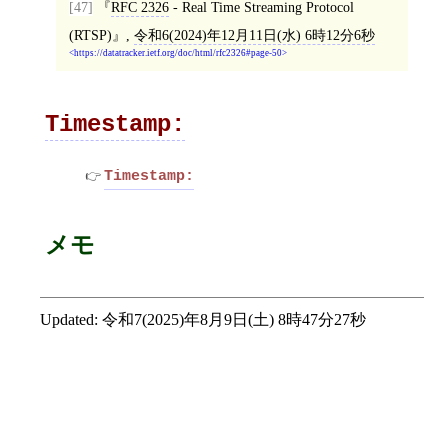
[47]
RFC 2326
- Real Time Streaming Protocol
(RTSP)
,
令和6(2024)年12月11日(水) 6時12分6秒
https://datatracker.ietf.org/doc/html/rfc2326#page-50
Timestamp:
Timestamp:
メモ
Updated:
令和7(2025)年8月9日(土) 8時47分27秒