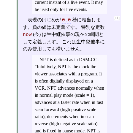
current instant of a live event. It may
be used only for live events.
[11]
表現のはじめが
秒に相当しま
0.0
す。負の値は未定義です。 特別な定数
(今) は生中継催事の現在の瞬間と
now
して定義します。 これは生中継催事に
のみ使用しても構いません。
NPT is defined as in DSM-CC:
"Intuitively, NPT is the clock the
viewer associates with a program. It
is often digitally displayed on a
VCR. NPT advances normally when
in normal play mode (scale = 1),
advances at a faster rate when in fast
scan forward (high positive scale
ratio), decrements when in scan
reverse (high negative scale ratio)
and is fixed in pause mode. NPT is