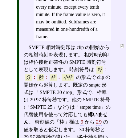
every minute, except every tenth
minute. If the frame value is zero, it
may be omitted. Subframes are
measured in one-hundredth of a
frame.
[2]
SMPTE 相対時刻印は clip の開始から
の相対時刻を表現します。 相対時刻印
は枠位接近正確性の SMPTE 時刻符号
として表現します。 時刻符号は
時
:
の形式で clip の
分
:
秒
:
枠
.
小枠
開始から起算します。既定の smpte 形
式は 「SMPTE 30 drop」形式で、枠率
は 29.97 枠毎秒です。他の SMPTE 符号
(「SMPTE 25」など) は「smpte time」の
代替使用を使って対応しても
構いませ
ん
。 時刻値の「枠」欄は
から
の
0
29
値を取ると仮定します。 30 枠毎秒と
29.97 枠毎秒の違いは、 (各十秒を除い