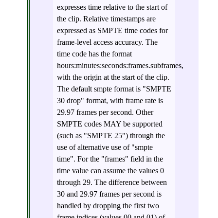
expresses time relative to the start of
the clip. Relative timestamps are
expressed as SMPTE time codes for
frame-level access accuracy. The
time code has the format
hours:minutes:seconds:frames.subframes,
with the origin at the start of the clip.
The default smpte format is "SMPTE
30 drop" format, with frame rate is
29.97 frames per second. Other
SMPTE codes MAY be supported
(such as "SMPTE 25") through the
use of alternative use of "smpte
time". For the "frames" field in the
time value can assume the values 0
through 29. The difference between
30 and 29.97 frames per second is
handled by dropping the first two
frame indices (values 00 and 01) of