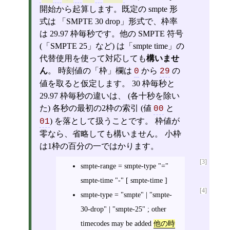
開始から起算します。既定の smpte 形
式は 「SMPTE 30 drop」形式で、枠率
は 29.97 枠毎秒です。他の SMPTE 符号
(「SMPTE 25」など) は「smpte time」の
代替使用を使って対応しても
構いませ
ん
。 時刻値の「枠」欄は
から
の
0
29
値を取ると仮定します。 30 枠毎秒と
29.97 枠毎秒の違いは、 (各十秒を除い
た) 各秒の最初の2枠の索引 (値
と
00
) を落として扱うことです。 枠値が
01
零なら、省略しても構いません。 小枠
は1枠の百分の一ではかります。
[3]
smpte-range = smpte-type "="
smpte-time "-" [ smpte-time ]
[4]
smpte-type = "smpte" | "smpte-
30-drop" | "smpte-25" ; other
timecodes may be added
他の時