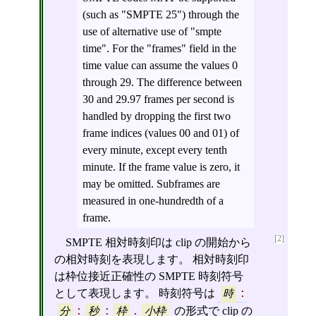
(such as "SMPTE 25") through the
use of alternative use of "smpte
time". For the "frames" field in the
time value can assume the values 0
through 29. The difference between
30 and 29.97 frames per second is
handled by dropping the first two
frame indices (values 00 and 01) of
every minute, except every tenth
minute. If the frame value is zero, it
may be omitted. Subframes are
measured in one-hundredth of a
frame.
[2]
SMPTE 相対時刻印は clip の開始から
の相対時刻を表現します。 相対時刻印
は枠位接近正確性の SMPTE 時刻符号
として表現します。 時刻符号は
時
:
の形式で clip の
分
:
秒
:
枠
.
小枠