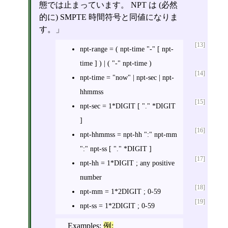
態では止まっています。 NPT は (必然
的に) SMPTE 時間符号と同値になりま
す。」
[13]
npt-range = ( npt-time "-" [ npt-
time ] ) | ( "-" npt-time )
[14]
npt-time = "now" | npt-sec | npt-
hhmmss
[15]
npt-sec = 1*DIGIT [ "." *DIGIT
]
[16]
npt-hhmmss = npt-hh ":" npt-mm
":" npt-ss [ "." *DIGIT ]
[17]
npt-hh = 1*DIGIT ; any positive
number
[18]
npt-mm = 1*2DIGIT ; 0-59
[19]
npt-ss = 1*2DIGIT ; 0-59
Examples:
例: