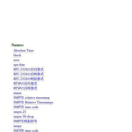
Absolute Time
block
now
npt-date
RFC 2326の日付形式
RFC 2326の日時形式
RFC 2326の時刻形式
RTSPの日付形式
RTSPの日時形式
smpte
SMPTE relative timestamp
SMPTE Relative Timestamps
SMPTE time code
smpte-25
smpte-30-drop
SMPTE時刻符号
smtpe
SMTPE time code