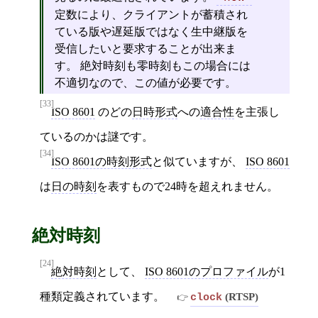
定数により、クライアントが蓄積され
ている版や遅延版ではなく生中継版を
受信したいと要求することが出来ま
す。 絶対時刻も零時刻もこの場合には
不適切なので、この値が必要です。
[33]
ISO 8601
のどの
日時形式
への
適合性
を主張し
ているのかは謎です。
[34]
ISO 8601の時刻形式
と似ていますが、
ISO 8601
は
日の時刻
を表すもので24時を超えれません。
絶対時刻
[24]
絶対時刻
として、
ISO 8601のプロファイル
が1
種類定義されています。
(RTSP)
clock