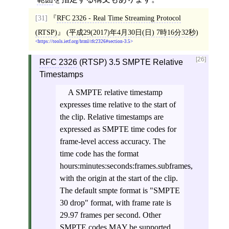
[31]
RFC 2326 - Real Time Streaming Protocol
(RTSP)
(
平成29(2017)年4月30日(日) 7時16分32秒
)
https://tools.ietf.org/html/rfc2326#section-3.5
[26]
RFC 2326
(RTSP) 3.5 SMPTE Relative
Timestamps
A SMPTE relative timestamp
expresses time relative to the start of
the clip. Relative timestamps are
expressed as SMPTE time codes for
frame-level access accuracy. The
time code has the format
hours:minutes:seconds:frames.subframes,
with the origin at the start of the clip.
The default smpte format is "SMPTE
30 drop" format, with frame rate is
29.97 frames per second. Other
SMPTE codes MAY be supported