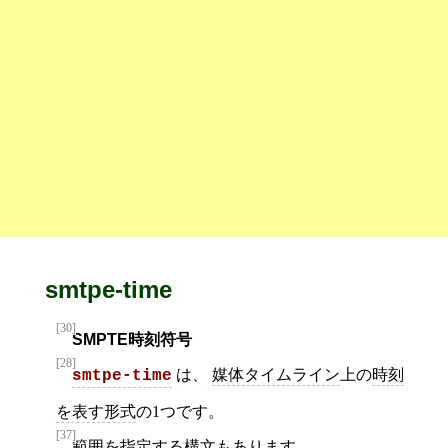
smtpe-time
[30]
SMPTE時刻符号
[28]
は、
媒体タイムライン
上の
時刻
smtpe-time
を表す形式
の1つです。
[37]
範囲
を指定する構文もあります。