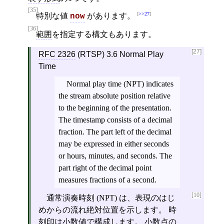
[35]
>>27
特別な値
があります。
now
[36]
範囲
を指定する構文もあります。
[27]
RFC 2326
(RTSP) 3.6 Normal Play
Time
Normal play time (NPT) indicates
the stream absolute position relative
to the beginning of the presentation.
The timestamp consists of a decimal
fraction. The part left of the decimal
may be expressed in either seconds
or hours, minutes, and seconds. The
part right of the decimal point
measures fractions of a second.
[10]
通常演奏時刻 (NPT) は、表現のはじ
めからの流れ絶対位置を示します。 時
刻印は小数値で構成します。 小数点の