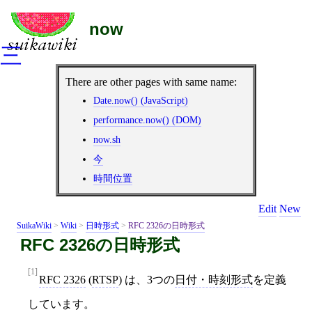
now
三
There are other pages with same name:
Date.now() (JavaScript)
performance.now() (DOM)
now.sh
今
時間位置
Edit
New
SuikaWiki
>
Wiki
>
日時形式
>
RFC 2326の日時形式
RFC 2326の日時形式
[1]
RFC 2326
(
RTSP
) は、3つの
日付・時刻形式
を定義
しています。