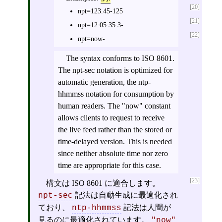
[20]
npt=123.45-125
[21]
npt=12:05:35.3-
[22]
npt=now-
The syntax conforms to ISO 8601.
The npt-sec notation is optimized for
automatic generation, the ntp-
hhmmss notation for consumption by
human readers. The "now" constant
allows clients to request to receive
the live feed rather than the stored or
time-delayed version. This is needed
since neither absolute time nor zero
time are appropriate for this case.
[23]
構文は
ISO 8601
に適合します。
記法は自動生成に最適化され
npt-sec
ており、
記法は人間が
ntp-hhmmss
見るのに最適化されています。
"now"