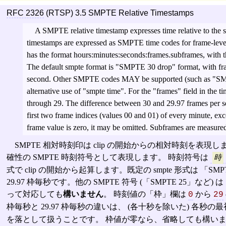
RFC 2326
(RTSP) 3.5 SMPTE Relative Timestamps
A SMPTE relative timestamp expresses time relative to the sta
timestamps are expressed as SMPTE time codes for frame-leve
has the format hours:minutes:seconds:frames.subframes, with the 
The default smpte format is "SMPTE 30 drop" format, with fra
second. Other SMPTE codes MAY be supported (such as "SMP
alternative use of "smpte time". For the "frames" field in the 
through 29. The difference between 30 and 29.97 frames per s
first two frame indices (values 00 and 01) of every minute, exc
frame value is zero, it may be omitted. Subframes are measure
SMPTE 相対時刻印は clip の開始からの相対時刻を表現
確性の SMPTE 時刻符号として表現します。 時刻符号は
時
式で clip の開始から起算します。既定の smpte 形式は 「SMP
29.97 枠毎秒です。他の SMPTE 符号 (「SMPTE 25」など) 
って対応しても
構いません
。 時刻値の「枠」欄は
から
0
29
枠毎秒と 29.97 枠毎秒の違いは、 (各十秒を除いた) 各秒の最
を落として扱うことです。 枠値が零なら、省略しても構いま