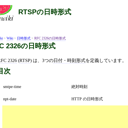
RTSPの日時形式
ki
>
Wiki
>
日時形式
>
RFC 2326の日時形式
FC 2326の日時形式
RFC 2326
(
RTSP
) は、3つの
日付・時刻形式
を定義しています。
目次
smtpe-time
絶対時刻
npt-date
HTTP の日時形式