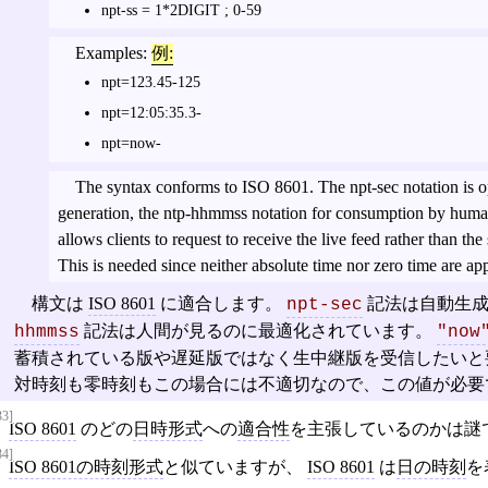
npt-ss = 1*2DIGIT ; 0-59
Examples:
例:
npt=123.45-125
npt=12:05:35.3-
npt=now-
The syntax conforms to ISO 8601. The npt-sec notation is o
generation, the ntp-hhmmss notation for consumption by huma
allows clients to request to receive the live feed rather than th
This is needed since neither absolute time nor zero time are app
構文は
ISO 8601
に適合します。
記法は自動生
npt-sec
記法は人間が見るのに最適化されています。
hhmmss
"now
蓄積されている版や遅延版ではなく生中継版を受信したいと
対時刻も零時刻もこの場合には不適切なので、この値が必要
33]
ISO 8601
のどの
日時形式
への
適合性
を主張しているのかは謎
34]
ISO 8601の時刻形式
と似ていますが、
ISO 8601
は
日の時刻
を