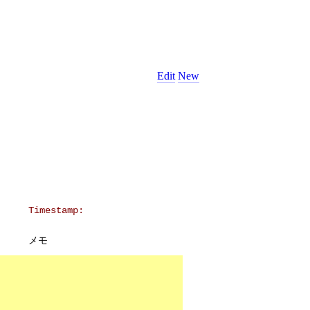
Edit
New
Timestamp:
メモ