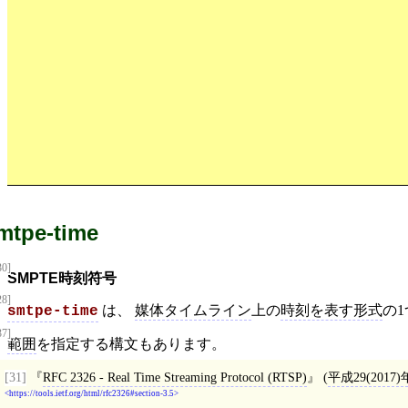
mtpe-time
30]
SMPTE時刻符号
28]
は、
媒体タイムライン
上の
時刻を表す形式
の
smtpe-time
37]
範囲
を指定する構文もあります。
[31]
RFC 2326 - Real Time Streaming Protocol (RTSP)
(
平成29(2017
https://tools.ietf.org/html/rfc2326#section-3.5