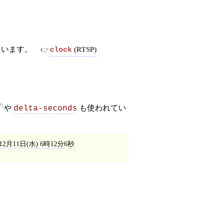
ています。
(RTSP)
clock
7
や
も使われてい
delta-seconds
年12月11日(水) 6時12分6秒