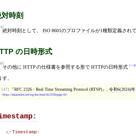
絶対時刻
24]
絶対時刻
として、
ISO 8601のプロファイル
が1種類定義され
TTP の日時形式
48]
>>4
その他に
HTTP
の仕様書を参照する形で
HTTPの日時形式
ます。
[47]
RFC 2326
- Real Time Streaming Protocol (RTSP)
,
令和6(2024)
https://datatracker.ietf.org/doc/html/rfc2326#page-50
imestamp:
Timestamp: