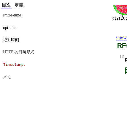
目次
定義
smtpe-time
npt-date
SuikaWi
絶対時刻
R
HTTP の日時形式
[1]
Timestamp:
メモ