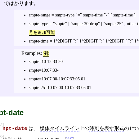
ではかります。
smpte-range = smpte-type "=" smpte-time "-" [ smpte-time ]
smpte-type = "smpte" | "smpte-30-drop" | "smpte-25" ; other
号を追加可能
smpte-time = 1*2DIGIT ":" 1*2DIGIT ":" 1*2DIGIT [ ":" 1*
Examples:
例:
smpte=10:12:33:20-
smpte=10:07:33-
smpte=10:07:00-10:07:33:05.01
smpte-25=10:07:00-10:07:33:05.01
pt-date
32]
は、
媒体タイムライン
上の
時刻を表す形式
の1つ
npt-date
35]
>>27