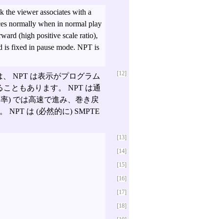
k the viewer associates with a
ces normally when in normal play
ward (high positive scale ratio),
d is fixed in pause mode. NPT is
[12]
は、 NPT は表示がプログラム
こともあります。 NPT は通
の比率) では高速で進み、巻き戻
T は (必然的に) SMPTE
[13]
[14]
[15]
[16]
[17]
[18]