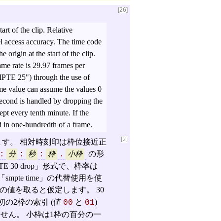
[26]
rt of the clip. Relative
l access accuracy. The time code
origin at the start of the clip.
me rate is 29.97 frames per
TE 25") through the use of
time value can assume the values 0
econd is handled by dropping the
ept every tenth minute. If the
d in one-hundredth of a frame.
[2]
します。 相対時刻印は枠位接近正
の形
:
分
:
秒
:
枠
.
小枠
TE 30 drop」形式で、枠率は
は「smpte time」の代替使用を使
の値を取ると仮定します。 30
初の2枠の索引 (値
と
)
00
01
せん。 小枠は1枠の百分の一