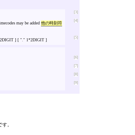
[3]
[4]
 timecodes may be added
他の時刻符
[5]
2DIGIT ] [ "." 1*2DIGIT ]
[6]
[7]
[8]
[9]
です。