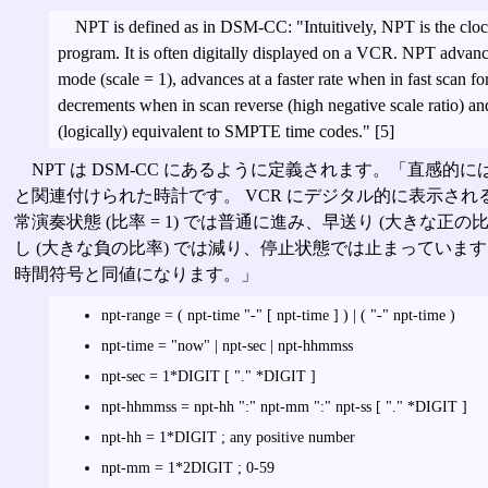
NPT is defined as in DSM-CC: "Intuitively, NPT is the cloc
program. It is often digitally displayed on a VCR. NPT advan
mode (scale = 1), advances at a faster rate when in fast scan for
decrements when in scan reverse (high negative scale ratio) an
(logically) equivalent to SMPTE time codes." [5]
NPT は DSM-CC にあるように定義されます。「直感的に
と関連付けられた時計です。 VCR にデジタル的に表示される
常演奏状態 (比率 = 1) では普通に進み、早送り (大きな正
し (大きな負の比率) では減り、停止状態では止まっています。 NP
時間符号と同値になります。」
npt-range = ( npt-time "-" [ npt-time ] ) | ( "-" npt-time )
npt-time = "now" | npt-sec | npt-hhmmss
npt-sec = 1*DIGIT [ "." *DIGIT ]
npt-hhmmss = npt-hh ":" npt-mm ":" npt-ss [ "." *DIGIT ]
npt-hh = 1*DIGIT ; any positive number
npt-mm = 1*2DIGIT ; 0-59