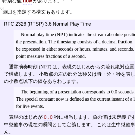
特別な値
があります。
now
36]
範囲
を指定する構文もあります。
RFC 2326
(RTSP) 3.6 Normal Play Time
Normal play time (NPT) indicates the stream absolute positio
the presentation. The timestamp consists of a decimal fraction.
be expressed in either seconds or hours, minutes, and seconds. 
point measures fractions of a second.
通常演奏時刻 (NPT) は、表現のはじめからの流れ絶対位
で構成します。 小数点の左の部分は秒又は時・分・秒を表し
の小数点以下の値をあらわします。
The beginning of a presentation corresponds to 0.0 seconds.
The special constant now is defined as the current instant of a 
for live events.
表現のはじめが
秒に相当します。負の値は未定義です
0.0
中継催事の現在の瞬間として定義します。 これは生中継催
ん。