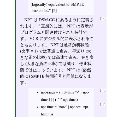
(logically) equivalent to SMPTE
time codes." [5]
[12]
NPT は DSM-CC にあるように定義さ
れます。「直感的には、 NPT は表示が
プログラムと関連付けられた時計で
す。 VCR にデジタル的に表示されるこ
ともあります。 NPT は通常演奏状態
(比率 = 1) では普通に進み、早送り (大
きな正の比率) では高速で進み、巻き戻
し (大きな負の比率) では減り、停止状
態では止まっています。 NPT は (必然
的に) SMPTE 時間符号と同値になりま
す。」
[13]
npt-range = ( npt-time "-" [ npt-
time ] ) | ( "-" npt-time )
[14]
npt-time = "now" | npt-sec | npt-
hhmmss