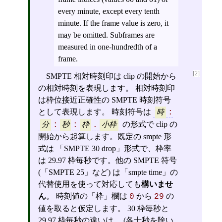
every minute, except every tenth
minute. If the frame value is zero, it
may be omitted. Subframes are
measured in one-hundredth of a
frame.
[2]
SMPTE 相対時刻印は clip の開始から
の相対時刻を表現します。 相対時刻印
は枠位接近正確性の SMPTE 時刻符号
として表現します。 時刻符号は
時
:
の形式で clip の
分
:
秒
:
枠
.
小枠
開始から起算します。既定の smpte 形
式は 「SMPTE 30 drop」形式で、枠率
は 29.97 枠毎秒です。他の SMPTE 符号
(「SMPTE 25」など) は「smpte time」の
代替使用を使って対応しても
構いませ
ん
。 時刻値の「枠」欄は
から
の
0
29
値を取ると仮定します。 30 枠毎秒と
29.97 枠毎秒の違いは、 (各十秒を除い