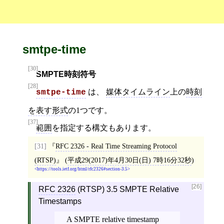
smtpe-time
[30]
SMPTE時刻符号
[28]
は、
媒体タイムライン
上の
時刻
smtpe-time
を表す形式
の1つです。
[37]
範囲
を指定する構文もあります。
[31]
RFC 2326 - Real Time Streaming Protocol
(RTSP)
(
平成29(2017)年4月30日(日) 7時16分32秒
)
https://tools.ietf.org/html/rfc2326#section-3.5
[26]
RFC 2326
(RTSP) 3.5 SMPTE Relative
Timestamps
A SMPTE relative timestamp