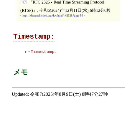
[47]
RFC 2326
- Real Time Streaming Protocol
(RTSP)
,
令和6(2024)年12月11日(水) 6時12分6秒
https://datatracker.ietf.org/doc/html/rfc2326#page-50
Timestamp:
Timestamp:
メモ
Updated:
令和7(2025)年8月9日(土) 8時47分27秒