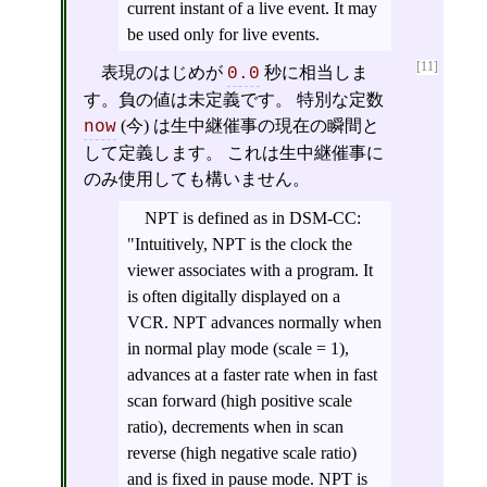
current instant of a live event. It may
be used only for live events.
[11]
表現のはじめが
秒に相当しま
0.0
す。負の値は未定義です。 特別な定数
(今) は生中継催事の現在の瞬間と
now
して定義します。 これは生中継催事に
のみ使用しても構いません。
NPT is defined as in DSM-CC:
"Intuitively, NPT is the clock the
viewer associates with a program. It
is often digitally displayed on a
VCR. NPT advances normally when
in normal play mode (scale = 1),
advances at a faster rate when in fast
scan forward (high positive scale
ratio), decrements when in scan
reverse (high negative scale ratio)
and is fixed in pause mode. NPT is