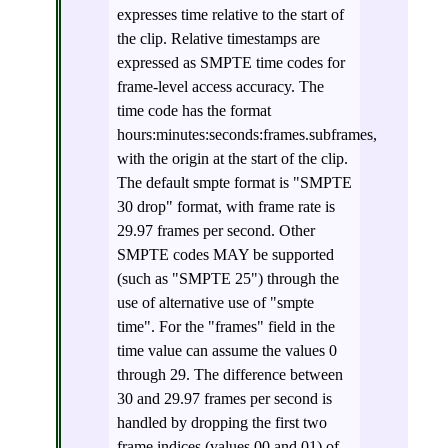
expresses time relative to the start of
the clip. Relative timestamps are
expressed as SMPTE time codes for
frame-level access accuracy. The
time code has the format
hours:minutes:seconds:frames.subframes,
with the origin at the start of the clip.
The default smpte format is "SMPTE
30 drop" format, with frame rate is
29.97 frames per second. Other
SMPTE codes MAY be supported
(such as "SMPTE 25") through the
use of alternative use of "smpte
time". For the "frames" field in the
time value can assume the values 0
through 29. The difference between
30 and 29.97 frames per second is
handled by dropping the first two
frame indices (values 00 and 01) of