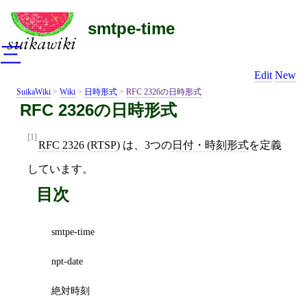
smtpe-time
三
Edit
New
SuikaWiki
>
Wiki
>
日時形式
>
RFC 2326の日時形式
RFC 2326の日時形式
[1]
RFC 2326
(
RTSP
) は、3つの
日付・時刻形式
を定義
しています。
目次
smtpe-time
npt-date
絶対時刻