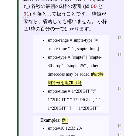
た) 各秒の最初の2枠の索引 (値
と
00
) を落として扱うことです。 枠値が
01
零なら、省略しても構いません。 小枠
は1枠の百分の一ではかります。
[3]
smpte-range = smpte-type "="
smpte-time "-" [ smpte-time ]
[4]
smpte-type = "smpte" | "smpte-
30-drop" | "smpte-25" ; other
timecodes may be added
他の時
刻符号を追加可能
[5]
smpte-time = 1*2DIGIT ":"
1*2DIGIT ":" 1*2DIGIT [ ":"
1*2DIGIT ] [ "." 1*2DIGIT ]
Examples:
例:
[6]
smpte=10:12:33:20-
[7]