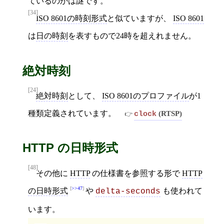
ているのかは謎です。
[34]
ISO 8601の時刻形式
と似ていますが、
ISO 8601
は
日の時刻
を表すもので24時を超えれません。
絶対時刻
[24]
絶対時刻
として、
ISO 8601のプロファイル
が1
種類定義されています。
(RTSP)
clock
HTTP の日時形式
[48]
その他に
HTTP
の仕様書を参照する形で
HTTP
>>47
の日時形式
や
も使われて
delta-seconds
います。