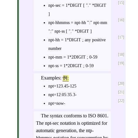
[15]
npt-sec = 1*DIGIT [ "." *DIGIT
]
[16]
npt-hhmmss = npt-hh ":" npt-mm
":" npt-ss [ "." *DIGIT ]
[17]
npt-hh = 1*DIGIT ; any positive
number
[18]
npt-mm = 1*2DIGIT ; 0-59
[19]
npt-ss = 1*2DIGIT ; 0-59
Examples:
例:
[20]
npt=123.45-125
[21]
npt=12:05:35.3-
[22]
npt=now-
The syntax conforms to ISO 8601.
The npt-sec notation is optimized for
automatic generation, the ntp-
hhmmss notation for consumption by