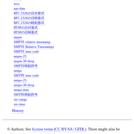
now
npt-date
RFC 2326の日付形式
RFC 2326の日時形式
RFC 2326の時刻形式
RTSPの日付形式
RTSPの日時形式
smpte
SMPTE relative timestamp
SMPTE Relative Timestamps
SMPTE time code
smpte-25
smpte-30-drop
SMPTE時刻符号
smtpe
SMTPE time code
smtpe-25
smtpe-30-drop
smtpe-time
SMTPE時刻符号
utc-range
utc-time
History
© Authors. See
license terms (CC BY-SA / GFDL)
. There might also be