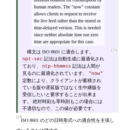
human readers. The "now" constant
allows clients to request to receive
the live feed rather than the stored or
time-delayed version. This is needed
since neither absolute time nor zero
time are appropriate for this case.
[23]
構文は
ISO 8601
に適合します。
記法は自動生成に最適化され
npt-sec
ており、
記法は人間が
ntp-hhmmss
見るのに最適化されています。
"now"
定数により、クライアントが蓄積され
ている版や遅延版ではなく生中継版を
受信したいと要求することが出来ま
す。 絶対時刻も零時刻もこの場合には
不適切なので、この値が必要です。
[33]
ISO 8601
のどの
日時形式
への
適合性
を主張し