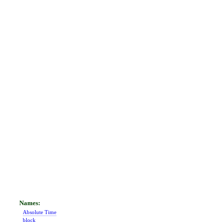
Absolute Time
block