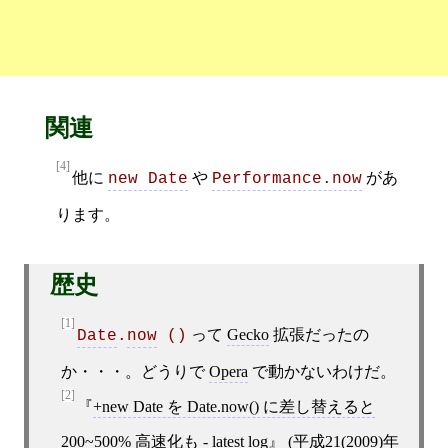
関連
[4]
他に
や
があ
new Date
Performance.now
ります。
歴史
[1]
って
Gecko
拡張だったの
Date
.
now
 ()
か・・・。どうりで
Opera
で動かないわけだ。
[2]
+new Date を Date.now() に差し替えると
200~500% 高速化も - latest log
(
平成21(2009)年