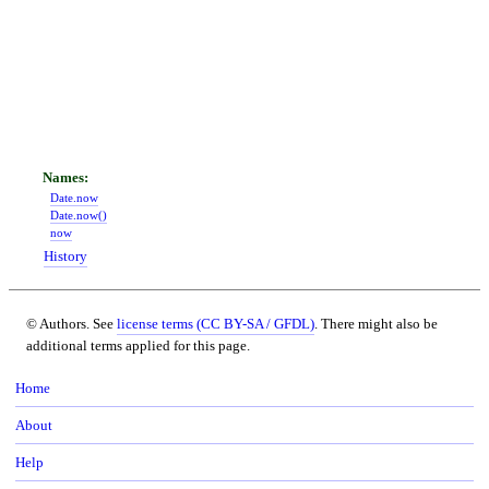
Date.now
Date.now()
now
History
© Authors. See
license terms (CC BY-SA / GFDL)
. There might also be
additional terms applied for this page.
Home
About
Help