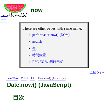
now
三
There are other pages with same name:
performance.now() (DOM)
now.sh
今
時間位置
RFC 2326の日時形式
Edit
New
SuikaWiki
>
Wiki
>
Date
>
Date.now() (JavaScript)
Date.now() (JavaScript)
目次