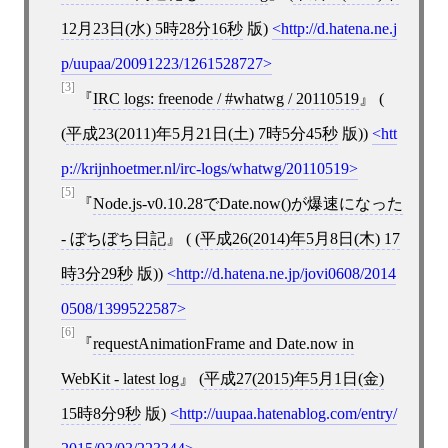
12月23日(水) 5時28分16秒
版)
http://d.hatena.ne.j
p/uupaa/20091223/1261528727
[3]
IRC logs: freenode / #whatwg / 20110519
(
(
平成23(2011)年5月21日(土) 7時5分45秒
版))
htt
p://krijnhoetmer.nl/irc-logs/whatwg/20110519
[5]
Node.js-v0.10.28でDate.now()が爆速になった
- ぼちぼち日記
( (
平成26(2014)年5月8日(木) 17
時3分29秒
版))
http://d.hatena.ne.jp/jovi0608/2014
0508/1399522587
[6]
requestAnimationFrame and Date.now in
WebKit - latest log
(
平成27(2015)年5月1日(金)
15時8分9秒
版)
http://uupaa.hatenablog.com/entry/