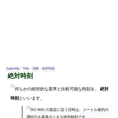
SuikaWiki
>
Wiki
>
日時
>
絶対時刻
絶対時刻
[1]
何らかの絶対的な基準と比較可能な
時刻
を、
絶対
時刻
といいます。
[5]
ISO 8601
の規定に従う
日時
は、
メートル条約
の
調印日を基準点とする
絶対時刻
です。