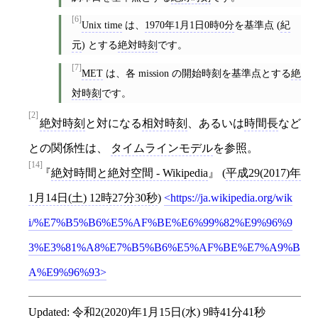
[6]
Unix time
は、
1970年1月1日0時0分
を基準点 (
紀
元
) とする
絶対時刻
です。
[7]
MET
は、各 mission の開始時刻を基準点とする
絶
対時刻
です。
[2]
絶対時刻
と対になる
相対時刻
、あるいは
時間長
など
との関係性は、
タイムラインモデル
を参照。
[14]
絶対時間と絶対空間 - Wikipedia
(
平成29(2017)年
1月14日(土) 12時27分30秒
)
https://ja.wikipedia.org/wik
i/%E7%B5%B6%E5%AF%BE%E6%99%82%E9%96%9
3%E3%81%A8%E7%B5%B6%E5%AF%BE%E7%A9%B
A%E9%96%93
Updated:
令和2(2020)年1月15日(水) 9時41分41秒