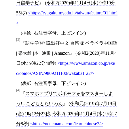
日留学ナビ
(
令和2(2020)年11月4日(水) 9時19分
55秒
)
https://ryugaku.myedu.jp/taiwan/feature/01.html
(挿絵: 右注音字母、上ピンイン)
[3]
語学学習/ 説出好中文 台湾版 ペラペラ中国語
| 樂大維 |本 | 通販 | Amazon
(
令和2(2020)年11月4
日(水) 9時22分48秒
)
https://www.amazon.co.jp/exe
c/obidos/ASIN/9869211100/wakaba1-22/
(表紙: 右注音字母、下ピンイン)
[4]
スマホアプリでボポモフォをマスターしよ
う! - こどもとたいわん
(
令和元(2019)年7月19日
(金) 1時12分27秒
,
令和2(2020)年11月4日(水) 9時27
分8秒
)
https://nenemama.com/learnchinese2/