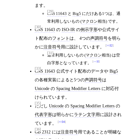
ます。
[29]
CNS 11643
と
Big5
にだけある1つは、通
常利用しないもの (
マクロン
相当) です。
[30]
CNS 11643
の
ISO-IR
の
例示字形
や公式サイ
ト配布の
フォント
は、 4つの
声調符号
を明ら
>>32
かに
注音符号
用に設計しています。
[31]
通常利用しないもの (
マクロン
相当) は空
>>32
白字形となっています。
[33]
CNS 11643
公式サイト配布のデータや
Big5
の各種実装によると5つの
声調符号
は
Unicode
の
Spacing Modifier Letters
に対応付
けられています。
[35]
ただし
Unicode
の
Spacing Modifier Letters
の
代表字形
は明らかに
ラテン文字
用に設計され
>>34
ています。
[36]
GB 2312
には
注音符号
用であることが明確な