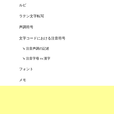
ルビ
ラテン文字転写
声調符号
文字コードにおける注音符号
注音声調の記述
注音字母 vs 漢字
フォント
メモ