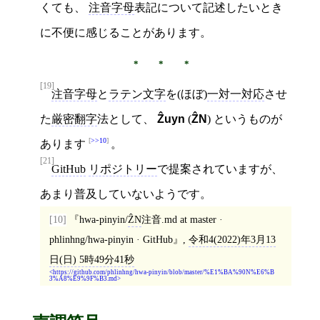
くても、
注音字母
表記について記述したいとき
に不便に感じることがあります。
[19]
注音字母
と
ラテン文字
を(ほぼ)
一対一対応
させ
た
厳密翻字
法として、
Ẑuyn
(
ẐN
) というものが
>>10
あります
。
[21]
GitHub
リポジトリー
で提案されていますが、
あまり普及していないようです。
[10]
hwa-pinyin/
ẐN
注音.md at master ·
phlinhng/hwa-pinyin · GitHub
,
令和4(2022)年3月13
日(日) 5時49分41秒
https://github.com/phlinhng/hwa-pinyin/blob/master/%E1%BA%90N%E6%B
3%A8%E9%9F%B3.md