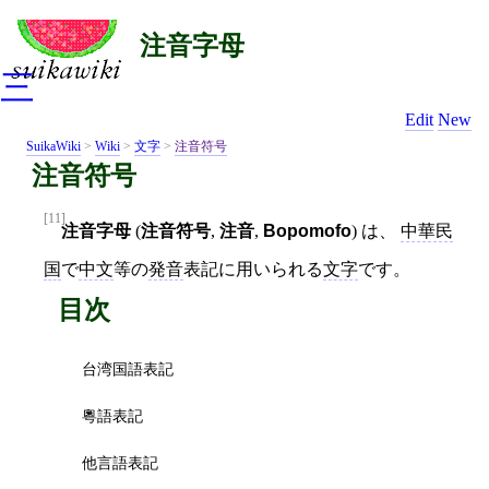
注音字母
三
Edit
New
SuikaWiki
>
Wiki
>
文字
>
注音符号
注音符号
[11]
注音字母
(
注音符号
,
注音
,
Bopomofo
) は、
中華民
国
で
中文
等の
発音
表記に用いられる
文字
です。
目次
台湾国語表記
粵語表記
他言語表記