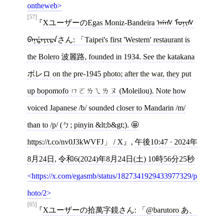
ontheweb
[57]
XユーザーのEgas Moniz-Bandeira ᠡᡤᠠᠰ ᠮᠣᠨᠢᠰ
ᠪᠠᠨᡩ᠋ᠠᠶᠢᠷᠠさん: 「Taipei's first 'Western' restaurant is
the Bolero 波麗路, founded in 1934. See the katakana
ボレロ on the pre-1945 photo; after the war, they put
up bopomofo ㄇㄛㄌㄟㄌㄡ (Moleilou). Note how
voiced Japanese /b/ sounded closer to Mandarin /m/
than to /p/ (ㄅ; pinyin &lt;b&gt;). 🤩
https://t.co/nv0J3kWVFJ」 / X
,
午後10:47 · 2024年
8月24日
,
令和6(2024)年8月24日(土) 10時56分25秒
https://x.com/egasmb/status/1827341929433977329/p
hoto/2
[65]
Xユーザーの拾萬字鏡さん: 「@barutoro あ、