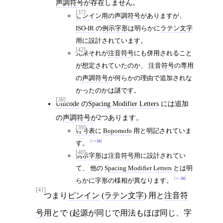
声調符号
が存在しません。
[37]
ピンイン
用の
声調符号
がありますが、
ISO-IR
の
例示字形
は明らかに
ラテン文字
用に設計されています。
[42]
元来それが
注音符号
にも併用されること
が想定されていたのか、
注音符号
の専用
の
声調符号
が何らかの理由で追加されな
かったのかは謎です。
[38]
Unicode
の
Spacing Modifier Letters
には追加
の
声調符号
が2つあります。
[39]
符号表
に
Bopomofo
用と明記されていま
>>34
す。
[40]
例示字形
は
注音符号
用に設計されてい
て、 他の
Spacing Modifier Letters
とは明
>>34
らかに字形の様相が異なります。
[41]
つまり
ピンイン
(
ラテン文字
) 用と
注音符
号
用とで (起源が同じで用法もほぼ同じ、字