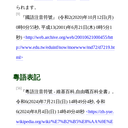
られます。
[9]
國語注音符號
(
令和2(2020)年10月12日(月)
0時0分55秒
,
平成13(2001)年6月21日(木) 0時5分1
秒
)
http://web.archive.org/web/20010621000455/htt
p://www.edu.tw/eduinf/now/moewww/md72/d7219.ht
ml
粵語表記
[56]
粵語注音符號 - 維基百科,自由嘅百科全書
,
令和6(2024)年7月21日(日) 14時49分4秒
,
令和
6(2024)年8月4日(日) 14時49分48秒
https://zh-yue.
wikipedia.org/wiki/%E7%B2%B5%E8%AA%9E%E