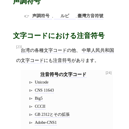
声調符号
声調符号
ルビ
臺灣方音符號
,
,
文字コードにおける注音符号
[23]
台湾
の各種
文字コード
の他、
中華人民共和国
の
文字コード
にも
注音符号
があります。
[24]
注音符号
の
文字コード
Unicode
CNS 11643
Big5
CCCII
GB 2312とその拡張
Adobe-CNS1