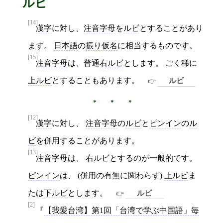
ルビ
[14]
漢字
に対し、
注音字母
を
ルビ
とすることがあり
ます。
日本語
の
振り仮名
に相当するものです。
[15]
注音字母
は、普通
右ルビ
とします。 ごく稀に
上ルビ
とすることもあります。
ルビ
[12]
漢字
に対し、
注音字母
の
ルビ
と
ピンイン
の
ル
ビ
を併用することがあります。
[13]
注音字母
は、
右ルビ
とするのが一般的です。
ピンイン
は、 (併用の有無に関わらず)
上ルビ
ま
たは
下ルビ
とします。
ルビ
[2]
【我愛台湾】第1回「台湾で学ぶ中国語」毎