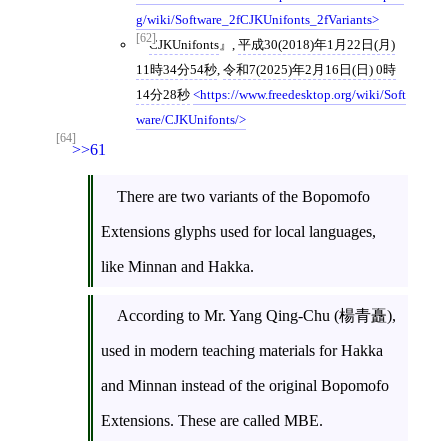
g/wiki/Software_2fCJKUnifonts_2fVariants
[62]
CJKUnifonts
,
平成30(2018)年1月22日(月)
11時34分54秒
,
令和7(2025)年2月16日(日) 0時
14分28秒
https://www.freedesktop.org/wiki/Soft
ware/CJKUnifonts/
[64]
>>61
There are two variants of the Bopomofo
Extensions glyphs used for local languages,
like Minnan and Hakka.
According to Mr. Yang Qing-Chu (楊青矗),
used in modern teaching materials for Hakka
and Minnan instead of the original Bopomofo
Extensions. These are called MBE.