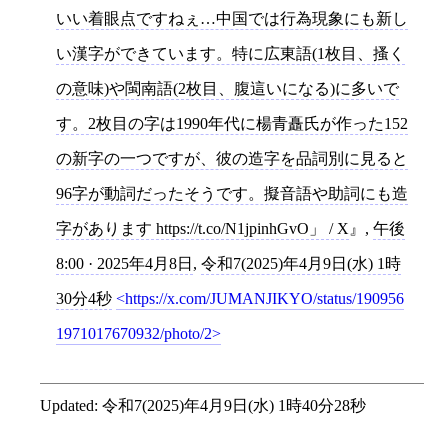
いい着眼点ですねぇ…中国では行為現象にも新し
い漢字ができています。特に広東語(1枚目、搔く
の意味)や閩南語(2枚目、腹這いになる)に多いで
す。2枚目の字は1990年代に楊青矗氏が作った152
の新字の一つですが、彼の造字を品詞別に見ると
96字が動詞だったそうです。擬音語や助詞にも造
字があります https://t.co/N1jpinhGvO」 / X
,
午後
8:00 · 2025年4月8日
,
令和7(2025)年4月9日(水) 1時
30分4秒
https://x.com/JUMANJIKYO/status/190956
1971017670932/photo/2
Updated:
令和7(2025)年4月9日(水) 1時40分28秒