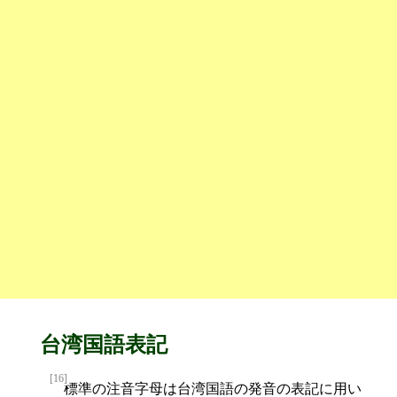
台湾国語表記
[16]
標準の
注音字母
は
台湾国語
の
発音
の表記に用い