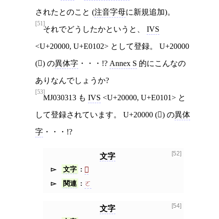
されたとのこと (
注音字母
に新規追加)。
[51]
それでどうしたかというと、
IVS
<U+20000, U+E0102> として登録。 U+20000
(𠀀) の
異体字
・・・!?
Annex S
的にこんなの
ありなんでしょうか?
[53]
MJ030313 も
IVS
<U+20000, U+E0101> と
して登録されています。 U+20000 (𠀀) の
異体
字
・・・!?
[52]
文字
文字
𠀀
関連
ㄛ
[54]
文字