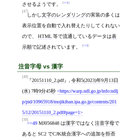
>>1
させるようです。
[47]
しかし
文字のレンダリング
の実装の多くは
表示位置を自動で入れ替えたりしてくれない
ので、
HTML
等で流通しているデータは
表
>>1
示順
で記述されています。
注音字母 vs 漢字
[49]
20151110_2.pdf
,
令和5(2023)年9月13日
(水) 7時9分45秒
https://warp.ndl.go.jp/info:ndlj
p/pid/10965918/mojikiban.ipa.go.jp/contents/201
5/12/20151110_2.pdf#page=1
[50]
>>49
MJ056848 は
漢字
ではなく
注音字母
で
あると
SC2
で
CJK統合漢字
への追加を拒否