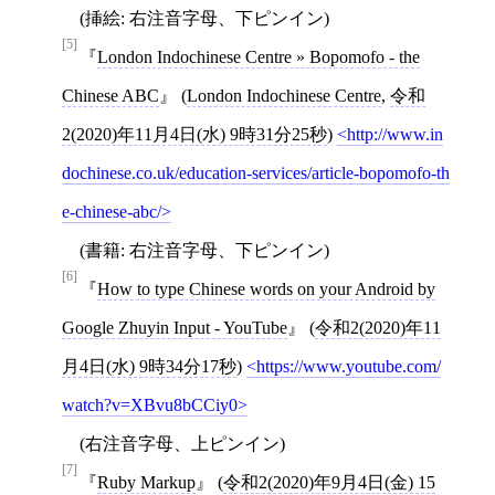
(挿絵: 右注音字母、下ピンイン)
[5]
London Indochinese Centre » Bopomofo - the
Chinese ABC
(
London Indochinese Centre
,
令和
2(2020)年11月4日(水) 9時31分25秒
)
http://www.in
dochinese.co.uk/education-services/article-bopomofo-th
e-chinese-abc/
(書籍: 右注音字母、下ピンイン)
[6]
How to type Chinese words on your Android by
Google Zhuyin Input - YouTube
(
令和2(2020)年11
月4日(水) 9時34分17秒
)
https://www.youtube.com/
watch?v=XBvu8bCCiy0
(右注音字母、上ピンイン)
[7]
Ruby Markup
(
令和2(2020)年9月4日(金) 15