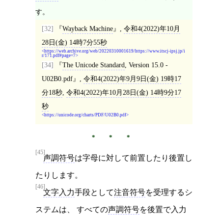
す。
[32]
Wayback Machine
,
令和4(2022)年10月
28日(金) 14時7分55秒
https://web.archive.org/web/20220310001619/https://www.itscj-ipsj.jp/i
r/171.pdf#page=7
[34]
The Unicode Standard
, Version 15.0 -
U02B0.pdf
,
令和4(2022)年9月9日(金) 19時17
分18秒
,
令和4(2022)年10月28日(金) 14時9分17
秒
https://unicode.org/charts/PDF/U02B0.pdf
[45]
声調符号
は字母に対して前置したり後置し
たりします。
[46]
文字入力
手段として
注音符号
を受理するシ
ステムは、 すべての
声調符号
を後置で入力