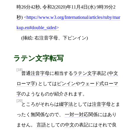
時26分42秒
,
令和2(2020)年11月4日(水) 9時39分2
秒
)
https://www.w3.org/International/articles/ruby/mar
kup.en#double_sided
(挿絵: 右注音字母、下ピンイン)
ラテン文字転写
[18]
普通
注音字母
に相当する
ラテン文字
表記 (
中文
ローマ字
) としては
ピンイン
や
ウェード式ローマ
字
のようなものが紹介されます。
[20]
ところがそれらは
綴字法
としては
注音字母
とま
ったく無関係なので、
一対一対応
関係にはあり
ません。
言語
としての
中文
の表記にはそれで良