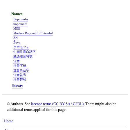
Bopomofo
bopomofo
MBE
Modern Bopomofo Extended
ẐN
Ẑuyn
ボポモフォ
中国注音白話字
國語注音符號
注音
注音字母
注音白話字
注音符号
注音符號
History
© Authors. See
license terms (CC BY-SA / GFDL)
. There might also be
additional terms applied for this page.
Home