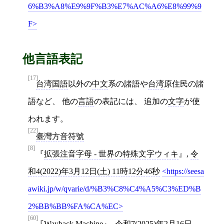
6%B3%A8%E9%9F%B3%E7%AC%A6%E8%99%9
F
他言語表記
[17]
台湾国語
以外の
中文
系の諸語や
台湾
原住民の諸
語など、 他の
言語
の表記には、 追加の
文字
が使
われます。
[22]
臺灣方音符號
[8]
拡張注音字母 - 世界の特殊文字ウィキ
,
令
和4(2022)年3月12日(土) 11時12分46秒
https://seesa
awiki.jp/w/qvarie/d/%B3%C8%C4%A5%C3%ED%B
2%BB%BB%FA%CA%EC
[60]
Wayback Machine
,
令和7(2025)年2月16日