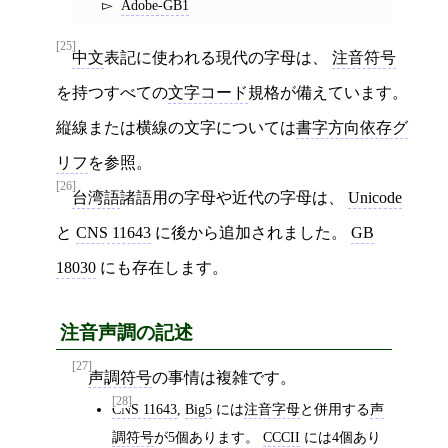
Adobe-GB1
[25]
中文
表記に使われる現代の字母は、
注音符号
を持つすべての
文字コード
規格が備えています。
縦線または横線の文字については
書字方向依存グ
リフ
を参照。
[26]
台湾語
諸語用の字母や近代の字母は、
Unicode
と
CNS 11643
に後から追加されました。
GB
18030
にも存在します。
注音声調の記述
[27]
声調符号
の事情は複雑です。
[28]
CNS 11643
,
Big5
には
注音字母
と併用する
声
調符号
が5個あります。
CCCII
には4個あり