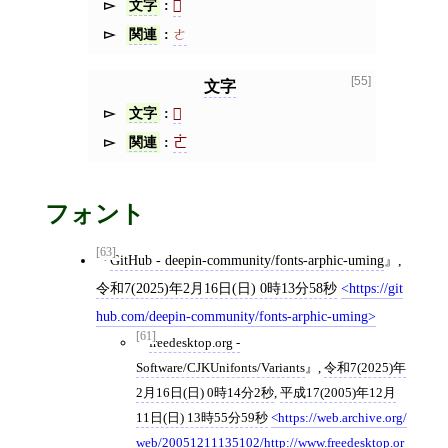
文字
𠀀󠄁
関連
ㄜ
[55]
文字
文字
𠀀󠄂
関連
ㄮ
フォント
[63]
GitHub - deepin-community/fonts-arphic-uming
,
令和7(2025)年2月16日(日) 0時13分58秒
https://git
hub.com/deepin-community/fonts-arphic-uming
[61]
freedesktop.org -
Software/CJKUnifonts/Variants
,
令和7(2025)年
2月16日(日) 0時14分2秒
,
平成17(2005)年12月
11日(日) 13時55分59秒
https://web.archive.org/
web/20051211135102/http://www.freedesktop.or