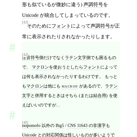
形も似ているが微妙に違う)
声調符号
を
Unicode
が統合してしまっているのです。
[43]
そのために
フォント
によって
声調符号
が正
常に表示されたりされなかったりします。
[44]
注音符号
側だけでなく
ラテン文字
側でも困るもの
で、
マクロン
を使おうとしたら
フォント
によって
は何も表示されなかったりするわけです。 もっと
も
マクロン
は他にも
macron
があるので、
ラテン
文字
と併用するときはそちら (または
結合用
) を使
えばいいのですが...
[48]
Bopomofo
以外の
Big5
/
CNS 11643
の
非漢字
も
Unicode
との対応関係は怪しいものが多いようで