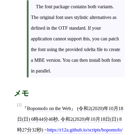
The font package contains both variants.
The original font uses stylistic alternatives as
defined in the OTF standard. If your
application cannot support this, you can patch
the font using the provided xdelta file to create
a MBE version. You can then install both fonts
in parallel.
メモ
[1]
Bopomofo on the Web
(
令和2(2020)年10月18
日(日) 6時44分46秒
,
令和2(2020)年10月18日(日) 8
時27分32秒
)
https://r12a.github.io/scripts/bopomofo/