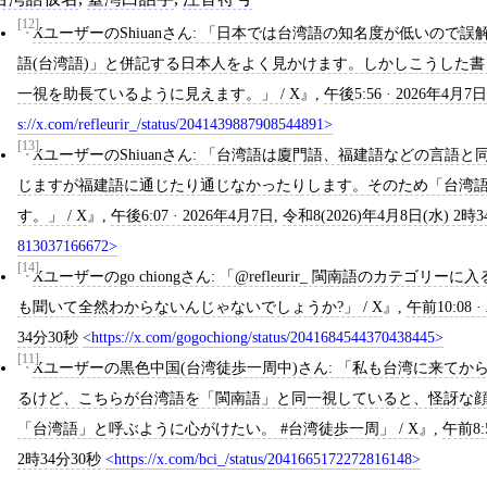
[12]
XユーザーのShiuanさん: 「日本では台湾語の知名度が低いので
語(台湾語)」と併記する日本人をよく見かけます。しかしこうした
一視を助長ているように見えます。」 / X
,
午後5:56 · 2026年4月7日
s://x.com/refleurir_/status/2041439887908544891
[13]
XユーザーのShiuanさん: 「台湾語は廈門語、福建語などの言
じますが福建語に通じたり通じなかったりします。そのため「台湾語
す。」 / X
,
午後6:07 · 2026年4月7日
,
令和8(2026)年4月8日(水) 2時
813037166672
[14]
Xユーザーのgo chiongさん: 「@refleurir_ 閩南語のカテ
も聞いて全然わからないんじゃないでしょうか?」 / X
,
午前10:08 
34分30秒
https://x.com/gogochiong/status/2041684544370438445
[11]
Xユーザーの黒色中国(台湾徒歩一周中)さん: 「私も台湾に来て
るけど、こちらが台湾語を「閩南語」と同一視していると、怪訝な
「台湾語」と呼ぶように心がけたい。 #台湾徒歩一周」 / X
,
午前8:
2時34分30秒
https://x.com/bci_/status/2041665172272816148