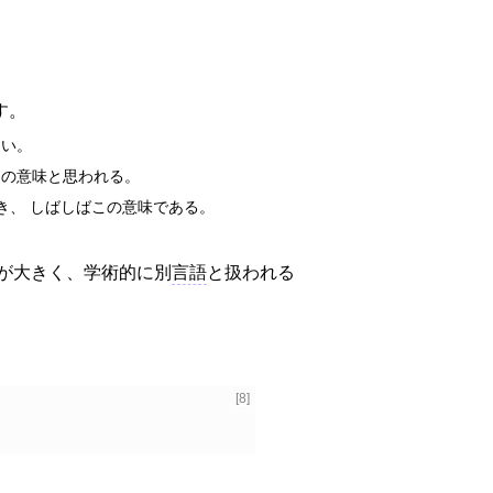
す。
多い。
この意味と思われる。
き、 しばしばこの意味である。
いが大きく、学術的に別
言語
と扱われる
[8]