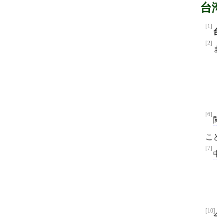
台
[1]
[2]
[6]
こ
[7]
[10]