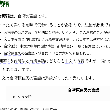
湾語
台湾語
は、
台湾
の
言語
です。
まったく異なる意味で使われることがあるので、注意が必要で
[3]
閩南語
の
台湾
方言 - 学術的に
台湾語
というとき、この意味のことが
[9]
大日本帝国台湾
地域で話される
中文
系諸語 -
近代日本
では基本的に
[4]
台湾国語
(
中文
の
中華民国
標準語,
台湾華語
) - 一般に
台湾語
というと
[5]
台湾原住民
の諸言語 - 場合によりこの意味でも使われる。
閩南語
系
台湾語
と
台湾国語
はどちらも
中文
の
方言
ですが、 違
ともあるほどです。
中文
と
台湾原住民
の言語は系統がまったく異なります。
台湾原住民
の
言語
シラヤ語
台湾語仮名
,
臺灣白話字
,
注音符号