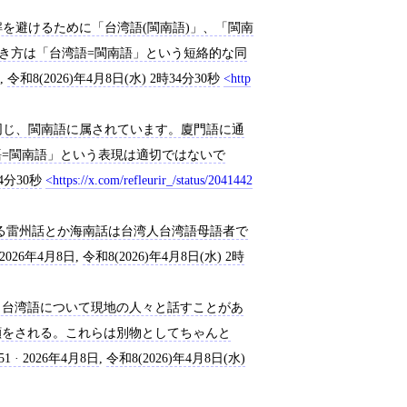
誤解を避けるために「台湾語(閩南語)」、「閩南
書き方は「台湾語=閩南語」という短絡的な同
,
令和8(2026)年4月8日(水) 2時34分30秒
http
語と同じ、閩南語に属されています。廈門語に通
=閩南語」という表現は適切ではないで
34分30秒
https://x.com/refleurir_/status/2041442
ゴリーに入る雷州話とか海南話は台湾人台湾語母語者で
· 2026年4月8日
,
令和8(2026)年4月8日(水) 2時
から台湾語について現地の人々と話すことがあ
顔をされる。これらは別物としてちゃんと
51 · 2026年4月8日
,
令和8(2026)年4月8日(水)