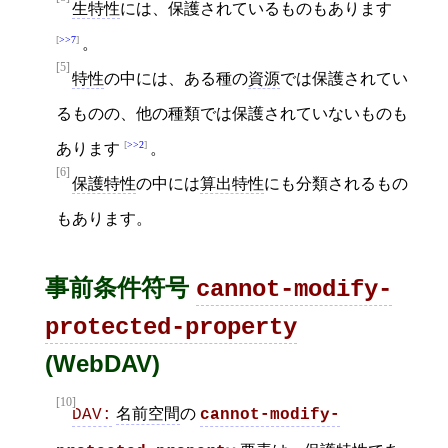
生特性
には、保護されているものもあります
>>7
。
[5]
特性
の中には、ある種の
資源
では保護されてい
るものの、他の種類では保護されていないものも
>>2
あります
。
[6]
保護特性
の中には
算出特性
にも分類されるもの
もあります。
事前条件符号
cannot-modify-
protected-property
(WebDAV)
[10]
名前空間
の
DAV:
cannot-modify-