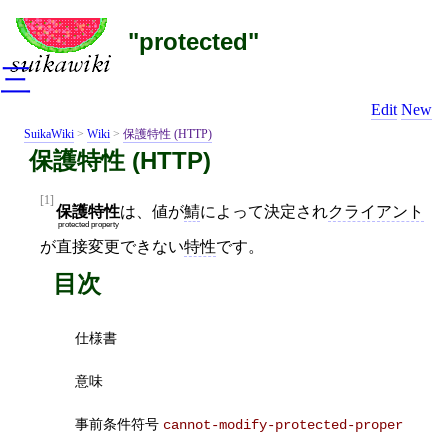
"protected"
三
Edit
New
SuikaWiki
>
Wiki
>
保護特性 (HTTP)
保護特性 (HTTP)
[1]
保護特性
は、値が
鯖
によって決定され
クライアント
protected property
が直接変更できない
特性
です。
目次
仕様書
意味
事前条件符号
cannot-modify-protected-proper