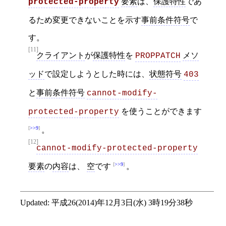
要素
は、
保護特性
であ
protected-property
るため変更できないことを示す
事前条件符号
で
す。
[11]
クライアント
が
保護特性
を
メソ
PROPPATCH
ッド
で設定しようとした時には、
状態符号
403
と
事前条件符号
cannot-modify-
を使うことができます
protected-property
>>9
。
[12]
cannot-modify-protected-property
>>9
要素
の
内容
は、
空
です
。
Updated:
平成26(2014)年12月3日(水) 3時19分38秒