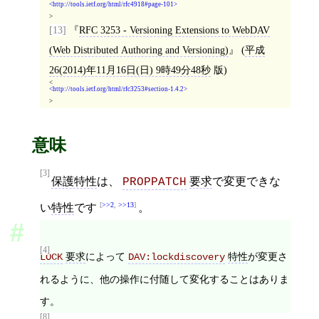
http://tools.ietf.org/html/rfc4918#page-101
>
[13]
RFC 3253 - Versioning Extensions to WebDAV
(Web Distributed Authoring and Versioning)
(
平成
26(2014)年11月16日(日) 9時49分48秒
版)
<
http://tools.ietf.org/html/rfc3253#section-1.4.2
>
意味
[3]
保護特性
は、
要求
で変更できな
PROPPATCH
>>2
,
>>13
い
特性
です
。
[4]
要求
によって
特性
が変更さ
LOCK
DAV:lockdiscovery
れるように、他の操作に付随して変化することはありま
す。
[8]