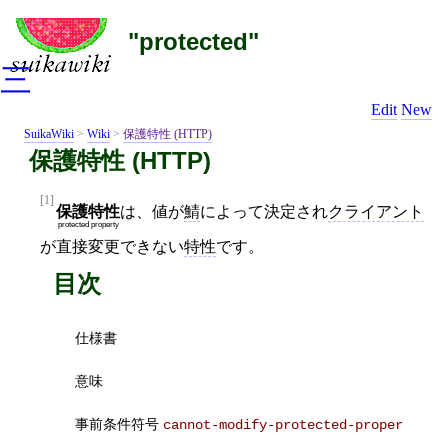
"protected"
三
Edit
New
SuikaWiki
>
Wiki
>
保護特性 (HTTP)
保護特性 (HTTP)
[1]
保護特性
は、値が
鯖
によって決定され
クライアント
protected property
が直接変更できない
特性
です。
目次
仕様書
意味
事前条件符号
cannot-modify-protected-proper