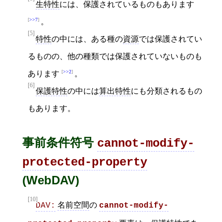
生特性
には、保護されているものもあります
>>7
。
[5]
特性
の中には、ある種の
資源
では保護されてい
るものの、他の種類では保護されていないものも
>>2
あります
。
[6]
保護特性
の中には
算出特性
にも分類されるもの
もあります。
事前条件符号
cannot-modify-
protected-property
(WebDAV)
[10]
名前空間
の
DAV:
cannot-modify-