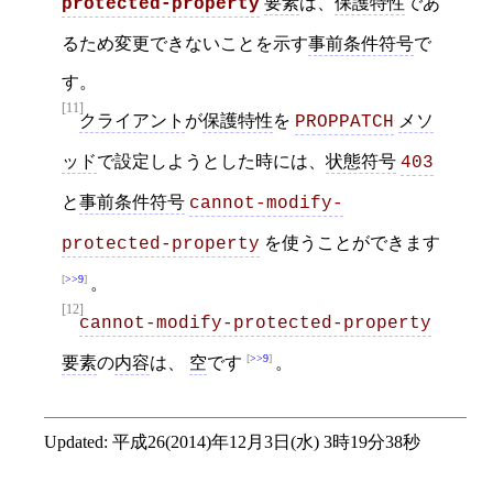
要素
は、
保護特性
であ
protected-property
るため変更できないことを示す
事前条件符号
で
す。
[11]
クライアント
が
保護特性
を
メソ
PROPPATCH
ッド
で設定しようとした時には、
状態符号
403
と
事前条件符号
cannot-modify-
を使うことができます
protected-property
>>9
。
[12]
cannot-modify-protected-property
>>9
要素
の
内容
は、
空
です
。
Updated:
平成26(2014)年12月3日(水) 3時19分38秒