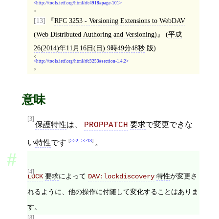
http://tools.ietf.org/html/rfc4918#page-101
>
[13]
RFC 3253 - Versioning Extensions to WebDAV
(Web Distributed Authoring and Versioning)
(
平成
26(2014)年11月16日(日) 9時49分48秒
版)
<
http://tools.ietf.org/html/rfc3253#section-1.4.2
>
意味
[3]
保護特性
は、
要求
で変更できな
PROPPATCH
>>2
,
>>13
い
特性
です
。
[4]
要求
によって
特性
が変更さ
LOCK
DAV:lockdiscovery
れるように、他の操作に付随して変化することはありま
す。
[8]