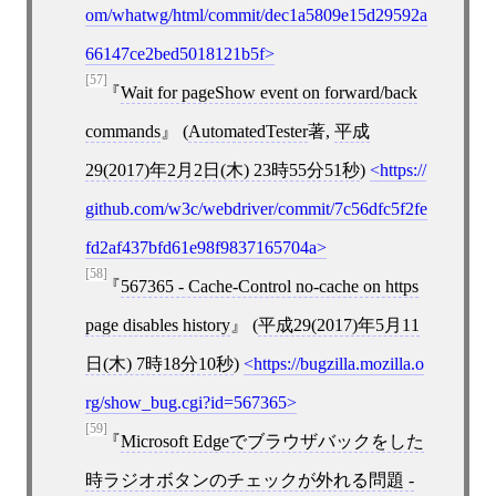
om/whatwg/html/commit/dec1a5809e15d29592a
66147ce2bed5018121b5f
[57]
Wait for pageShow event on forward/back
commands
(
AutomatedTester
著,
平成
29(2017)年2月2日(木) 23時55分51秒
)
https://
github.com/w3c/webdriver/commit/7c56dfc5f2fe
fd2af437bfd61e98f9837165704a
[58]
567365 - Cache-Control no-cache on https
page disables history
(
平成29(2017)年5月11
日(木) 7時18分10秒
)
https://bugzilla.mozilla.o
rg/show_bug.cgi?id=567365
[59]
Microsoft Edgeでブラウザバックをした
時ラジオボタンのチェックが外れる問題 -