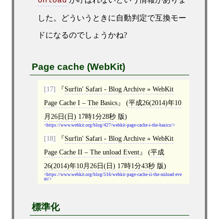
onload
した。どういうときに自動判定で互換モー
ドになるのでしょうかね?
Page cache (WebKit)
[17]
Surfin' Safari - Blog Archive » WebKit
Page Cache I – The Basics
(
平成26(2014)年10
月26日(日) 17時1分28秒
版)
https://www.webkit.org/blog/427/webkit-page-cache-i-the-basics/
[18]
Surfin' Safari - Blog Archive » WebKit
Page Cache II – The unload Event
(
平成
26(2014)年10月26日(日) 17時1分43秒
版)
https://www.webkit.org/blog/516/webkit-page-cache-ii-the-unload-eve
nt/
標準化