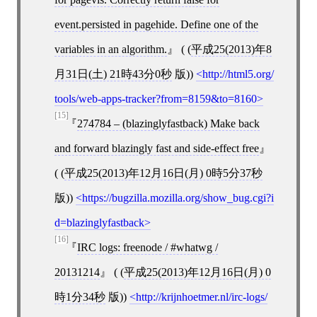
event.persisted in pagehide. Define one of the
variables in an algorithm.
( (
平成25(2013)年8
月31日(土) 21時43分0秒
版))
http://html5.org/
tools/web-apps-tracker?from=8159&to=8160
[15]
274784 – (blazinglyfastback) Make back
and forward blazingly fast and side-effect free
( (
平成25(2013)年12月16日(月) 0時5分37秒
版))
https://bugzilla.mozilla.org/show_bug.cgi?i
d=blazinglyfastback
[16]
IRC logs: freenode / #whatwg /
20131214
( (
平成25(2013)年12月16日(月) 0
時1分34秒
版))
http://krijnhoetmer.nl/irc-logs/