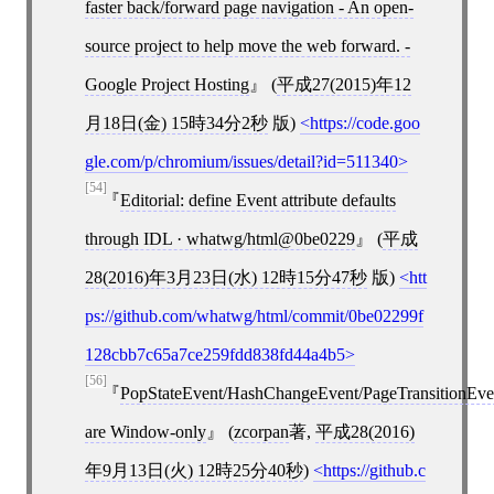
faster back/forward page navigation - An open-
source project to help move the web forward. -
Google Project Hosting
(
平成27(2015)年12
月18日(金) 15時34分2秒
版)
https://code.goo
gle.com/p/chromium/issues/detail?id=511340
[54]
Editorial: define Event attribute defaults
through IDL · whatwg/html@0be0229
(
平成
28(2016)年3月23日(水) 12時15分47秒
版)
htt
ps://github.com/whatwg/html/commit/0be02299f
128cbb7c65a7ce259fdd838fd44a4b5
[56]
PopStateEvent/HashChangeEvent/PageTransitionEve
are Window-only
(
zcorpan
著,
平成28(2016)
年9月13日(火) 12時25分40秒
)
https://github.c