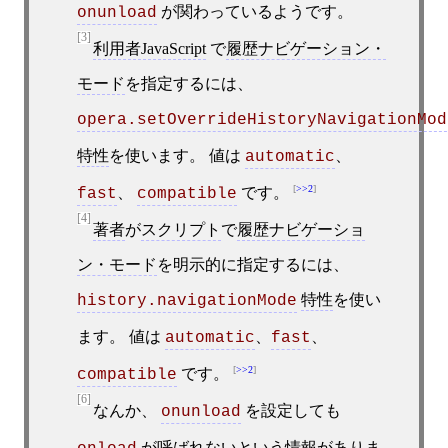
が関わっているようです。
onunload
[3]
利用者JavaScript
で
履歴ナビゲーション・
モード
を指定するには、
opera.setOverrideHistoryNavigationMod
特性
を使います。 値は
、
automatic
>>2
、
です。
fast
compatible
[4]
著者
が
スクリプト
で
履歴ナビゲーショ
ン・モード
を明示的に指定するには、
特性
を使い
history.navigationMode
ます。 値は
、
、
automatic
fast
>>2
です。
compatible
[6]
なんか、
を設定しても
onunload
が呼ばれないという情報がありま