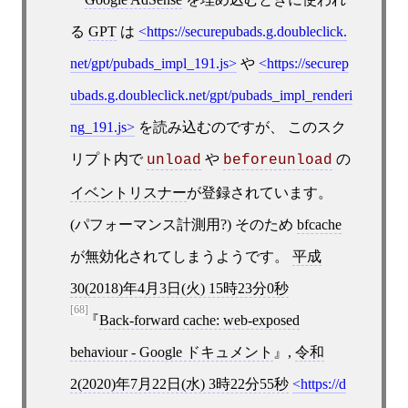
る
GPT
は
https://securepubads.g.doubleclick.
net/gpt/pubads_impl_191.js
や
https://securep
ubads.g.doubleclick.net/gpt/pubads_impl_renderi
ng_191.js
を読み込むのですが、 このスク
リプト内で
や
の
unload
beforeunload
イベントリスナー
が登録されています。
(パフォーマンス計測用?) そのため
bfcache
が無効化されてしまうようです。
平成
30(2018)年4月3日(火) 15時23分0秒
[68]
Back-forward cache: web-exposed
behaviour - Google ドキュメント
,
令和
2(2020)年7月22日(水) 3時22分55秒
https://d