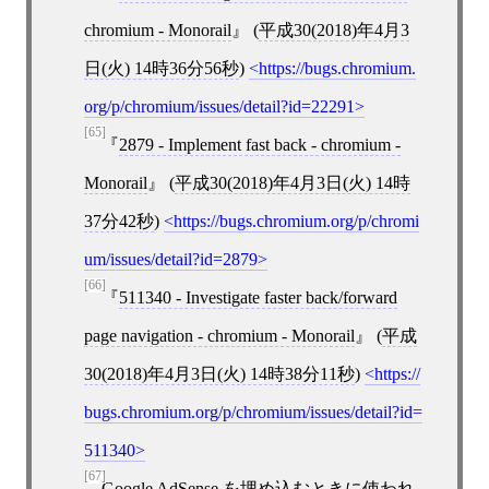
chromium - Monorail
(
平成30(2018)年4月3
日(火) 14時36分56秒
)
https://bugs.chromium.
org/p/chromium/issues/detail?id=22291
[65]
2879 - Implement fast back - chromium -
Monorail
(
平成30(2018)年4月3日(火) 14時
37分42秒
)
https://bugs.chromium.org/p/chromi
um/issues/detail?id=2879
[66]
511340 - Investigate faster back/forward
page navigation - chromium - Monorail
(
平成
30(2018)年4月3日(火) 14時38分11秒
)
https://
bugs.chromium.org/p/chromium/issues/detail?id=
511340
[67]
Google AdSense
を埋め込むときに使われ