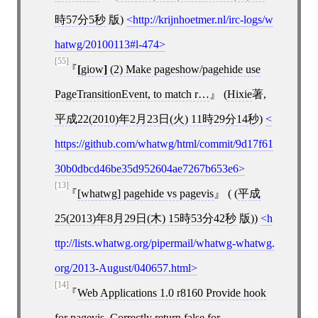
時57分5秒
版)
http://krijnhoetmer.nl/irc-logs/w
hatwg/20100113#l-474
[55]
[
giow
]
(2) Make pageshow/pagehide use
PageTransitionEvent, to match r…
(
Hixie
著,
平成22(2010)年2月23日(火) 11時29分14秒
)
https://github.com/whatwg/html/commit/9d17f61
30b0dbcd46be35d952604ae7267b653e6
[13]
[
whatwg
]
pagehide vs pagevis
( (
平成
25(2013)年8月29日(木) 15時53分42秒
版))
h
ttp://lists.whatwg.org/pipermail/whatwg-whatwg.
org/2013-August/040657.html
[14]
Web Applications 1.0 r8160 Provide hook
for pagevis. Correctly return false for