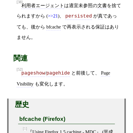
[38]
利用者エージェント
は適宜未参照の
文書
を捨て
られますから (
>>21
)、
が
真
であっ
persisted
ても、後から
bfcache
で再表示される保証はあり
ません。
関連
[52]
/
と前後して、
Page
pageshow
pagehide
Visibility
も変化します。
歴史
bfcache (Firefox)
[1]
Using Firefox 1.5 caching - MDC
(
平成