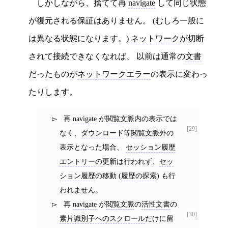
しかしながら、捨てて再
navigate
して同じ状態
が復元される保証はありません。 (むしろ一般に
は異なる状態になります。)
ネットワーク
が切断
されて接続できなくなれば、 以前は通常の
文書
だったものが
ネットワークエラー
の表示に変わっ
たりします。
再
navigate
が
閲覧文脈
内の表示では
[29]
なく、
ダウンロード
等
閲覧文脈
外の
表示となった場合、
セッション履歴
エントリー
の更新は行われず、
セッ
ション履歴
の移動 (
履歴の探索
) も行
われません。
再
navigate
が
閲覧文脈
の
活性文書
の
[30]
素片識別子へのスクロール
だけに留