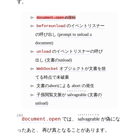
す。
document.open
の実行
の
イベントリスナー
beforeunload
の呼び出し (
prompt to unload a
document
)
の
イベントリスナー
の呼び
unload
出し (
文書のunload
)
オブジェクト
が
文書を捨
WebSocket
てる
時点で未破棄
文書のabort
による
abort
の発生
子孫閲覧文脈
が
salvageable
(
文書の
unload
)
[46]
では、
salvageable
が
偽
にな
document.open
ったあと、 再び
真
となることがあります。