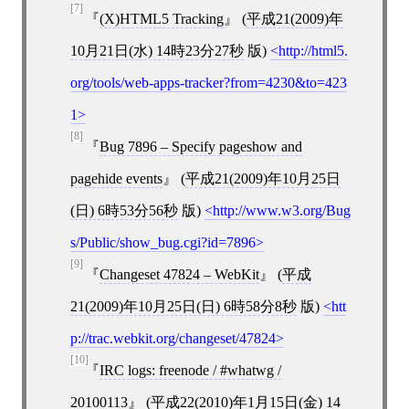
[7]
(X)HTML5 Tracking
(
平成21(2009)年
10月21日(水) 14時23分27秒
版)
http://html5.
org/tools/web-apps-tracker?from=4230&to=423
1
[8]
Bug 7896 – Specify pageshow and
pagehide events
(
平成21(2009)年10月25日
(日) 6時53分56秒
版)
http://www.w3.org/Bug
s/Public/show_bug.cgi?id=7896
[9]
Changeset 47824 – WebKit
(
平成
21(2009)年10月25日(日) 6時58分8秒
版)
htt
p://trac.webkit.org/changeset/47824
[10]
IRC logs: freenode / #whatwg /
20100113
(
平成22(2010)年1月15日(金) 14