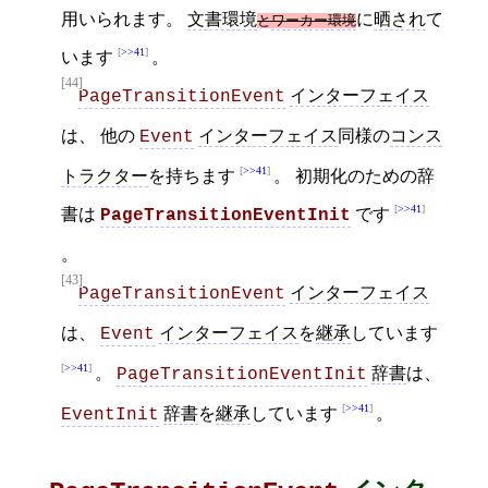
用いられます。
文書環境
に
晒され
て
と
ワーカー環境
>>41
います
。
[44]
インターフェイス
PageTransitionEvent
は、 他の
インターフェイス
同様の
コンス
Event
>>41
トラクター
を持ちます
。 初期化のための辞
>>41
書は
です
PageTransitionEventInit
。
[43]
インターフェイス
PageTransitionEvent
は、
インターフェイス
を
継承
しています
Event
>>41
。
辞書
は、
PageTransitionEventInit
>>41
辞書
を
継承
しています
。
EventInit