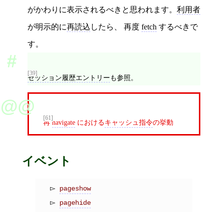
がかわりに表示されるべきと思われます。
利用者
が明示的に
再読込
したら、 再度
fetch
するべきで
す。
[39]
セッション履歴エントリー
も参照。
[61]
再
navigate
における
キャッシュ指令
の挙動
イベント
pageshow
pagehide