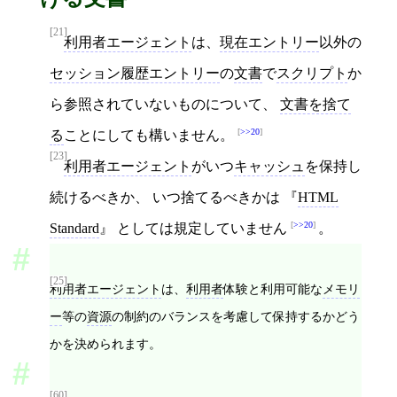
[21]
利用者エージェント
は、
現在エントリー
以外の
セッション履歴エントリー
の
文書
で
スクリプト
か
ら参照されていないものについて、
文書を捨て
>>20
る
ことにしても構いません。
[23]
利用者エージェント
がいつ
キャッシュ
を保持し
続けるべきか、 いつ捨てるべきかは
HTML
>>20
Standard
としては規定していません
。
[25]
利用者エージェント
は、
利用者
体験と利用可能な
メモリ
ー
等の
資源
の制約のバランスを考慮して保持するかどう
かを決められます。
[60]