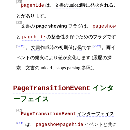
[35]
は、
文書のunload
時に
発火
されるこ
pagehide
とがあります。
[33]
文書
の
page showing
フラグは、
pageshow
と
の整合性を保つためのフラグです
pagehide
>>32
>>32
。
文書
作成時の初期値は
偽
です
。両イ
ベントの
発火
により値が変化します (
履歴の探
索
、
文書のunload
、
stops parsing
参照)。
インタ
PageTransitionEvent
ーフェイス
[42]
インターフェイス
PageTransitionEvent
>>41
は、
/
イベント
と共に
pageshow
pagehide