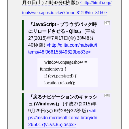
月31日(土) 21時43分0秒
版))
http://html5.org/
tools/web-apps-tracker?from=8159&to=8160
[47]
JavaScript - ブラウザバック時
にリロードさせる - Qiita
(
平成
27(2015)年7月17日(金) 3時48分
40秒
版)
http://qiita.com/nabettu/i
tems/48f066155f49629be83e
window.onpageshow =
function(evt) {
if (evt.persisted) {
location.reload();
[48]
戻るナビゲーションのキャッシ
ュ (Windows)
(
平成27(2015)年
9月29日(火) 6時28分32秒
版)
htt
ps://msdn.microsoft.com/library/dn
265017(v=vs.85).aspx