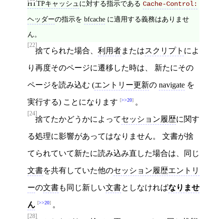
HTTPキャッシュ
に対する指示である
Cache-Control:
ヘッダー
の指示を
bfcache
に適用する義務はありませ
ん。
[22]
捨てられた場合、
利用者
または
スクリプト
によ
り再度そのページに遷移した時は、 新たにその
ページを読み込む (
エントリー更新
の
navigate
を
>>20
実行する) ことになります
。
[24]
捨てたかどうかによって
セッション履歴
に関す
る処理に影響があってはなりません。 文書が捨
てられていて新たに読み込み直した場合は、同じ
文書
を共有していた他の
セッション履歴エントリ
ー
の
文書
も同じ新しい
文書
としなければ
なりませ
>>20
ん
。
[28]