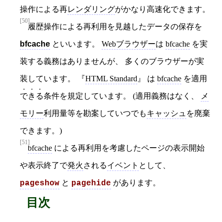
操作による再
レンダリング
がかなり高速化できます。
[50]
履歴操作による再利用を見越したデータの保存を
bfcache
といいます。
Webブラウザー
は
bfcache
を実
装する義務はありませんが、 多くのブラウザーが実
装しています。
HTML Standard
は
bfcache
を適用
できる
条件を規定しています。 (適用義務はなく、
メ
モリー
利用量等を勘案していつでも
キャッシュ
を廃棄
できます。)
[51]
bfcache
による再利用を考慮したページの表示開始
や表示終了で
発火
される
イベント
として、
と
があります。
pageshow
pagehide
目次