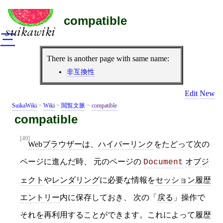
compatible
三
There is another page with same name:
非互換性
Edit
New
SuikaWiki
>
Wiki
>
閲覧文脈
>
compatible
compatible
[49]
Webブラウザー
は、
ハイパーリンク
をたどって次の
ページに進んだ時、 元のページの
オブジ
Document
ェクト
や
レンダリング
に必要な情報を
セッション履歴
エントリー
内に保存しておき、 次の「
戻る
」操作で
それを再利用することができます。これによって履歴