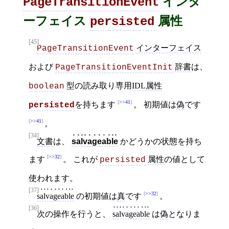
インタ
PageTransitionEvent
ーフェイス
属性
persisted
[45]
インターフェイス
PageTransitionEvent
および
辞書
は、
PageTransitionEventInit
型の読み取り専用
IDL属性
boolean
>>41
を持ちます
。 初期値は
偽
です
persisted
>>41
。
[34]
文書
は、
salvageable
かどうかの状態を持ち
>>32
ます
。 これが
属性
の値として
persisted
使われます。
[37]
>>32
salvageable
の初期値は
真
です
。
[36]
次の操作を行うと、
salvageable
は
偽
となりま