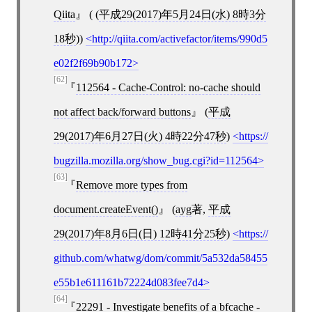
Qiita
( (
平成29(2017)年5月24日(水) 8時3分
18秒
))
http://qiita.com/activefactor/items/990d5
e02f2f69b90b172
[62]
112564 - Cache-Control: no-cache should
not affect back/forward buttons
(
平成
29(2017)年6月27日(火) 4時22分47秒
)
https://
bugzilla.mozilla.org/show_bug.cgi?id=112564
[63]
Remove more types from
document.createEvent()
(
ayg
著,
平成
29(2017)年8月6日(日) 12時41分25秒
)
https://
github.com/whatwg/dom/commit/5a532da58455
e55b1e611161b72224d083fee7d4
[64]
22291 - Investigate benefits of a bfcache -