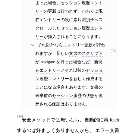
まった場合、
セッション履歴エント
リー
の更新は行われず、かわりに
現
在エントリー
の次に
素片識別子
へス
クロールした
セッション履歴エント
リー
が挿入されることになります。
それ以外なら
エントリー更新
が行わ
[31]
れますが、新しい
文書
の
スクリプト
が
navigate
を行った場合など、新
現
在エントリー
とそれ以後の
セッショ
ン履歴エントリー
を新しく作成する
ことになる場合もあります。
文書
の
破棄前の
セッション履歴
の状態が復
元される保証はありません。
[40]
安全メソッド
では無いなら、自動的に再
fetch
するのは好ましくありませんから、 エラー文書