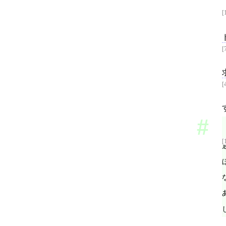
[
[
[
[