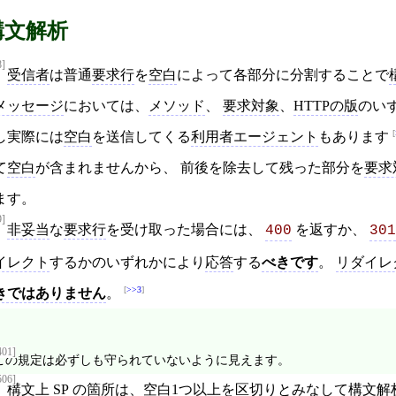
構文解析
8]
受信者
は普通
要求行
を
空白
によって各部分に分割することで
メッセージ
においては、
メソッド
、
要求対象
、
HTTPの版
のい
し実際には
空白
を送信してくる
利用者エージェント
もあります
て
空白
が含まれませんから、 前後を除去して残った部分を
要求
ます。
9]
非妥当
な
要求行
を受け取った場合には、
を返すか、
400
301
イレクト
するかのいずれかにより
応答
する
べきです
。
リダイレ
>>3
きではありません
。
401]
この規定は必ずしも守られていないように見えます。
506]
構文上
SP
の箇所は、
空白
1つ以上を区切りとみなして
構文解