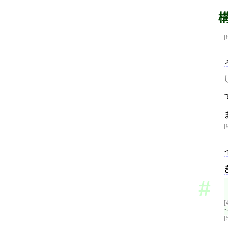
[
[
[
[