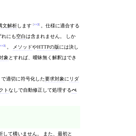
>>3
構文解析
します
。仕様に適合する
ずれにも
空白
は含まれません。 しか
>>3
。
メソッド
や
HTTPの版
には決し
対象
とすれば、曖昧無く解釈はでき
で適切に符号化した
要求対象
に
リダ
クト
なしで自動修正して処理する
べ
析
して構いません。 また、最初と