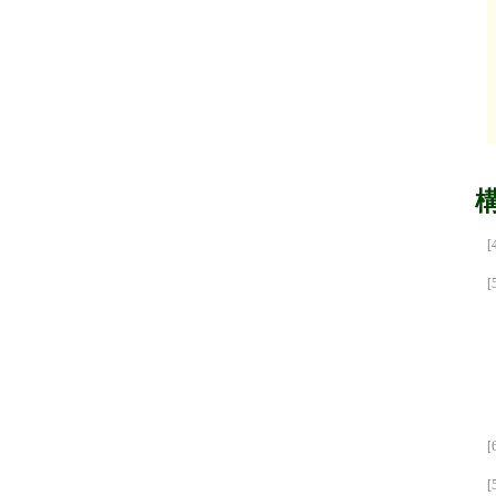
[
[
[
[