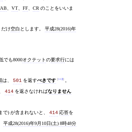
TAB
、
VT
、
FF
、
CR
のことをいいま
だけ
空白
とします。
平成28(2016)年
でも8000
オクテット
の
要求行
には
>>3
鯖
は、
を返す
べきです
。
501
、
を返さなければ
なりません
414
まで) が含まれないと、
応答
を
414
。
平成28(2016)年9月10日(土) 8時48分