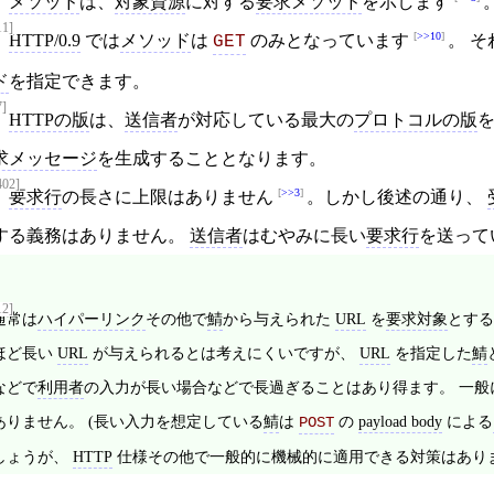
メソッド
は、
対象資源
に対する
要求メソッド
を示します
11]
>>10
HTTP/0.9
では
メソッド
は
のみとなっています
。 
GET
ド
を指定できます。
7]
HTTPの版
は、
送信者
が対応している最大の
プロトコルの版
求メッセージ
を生成することとなります。
402]
>>3
要求行
の長さに上限はありません
。しかし後述の通り、
する義務はありません。
送信者
はむやみに長い
要求行
を送って
12]
通常は
ハイパーリンク
その他で
鯖
から与えられた
URL
を
要求対象
とする
ほど長い
URL
が与えられるとは考えにくいですが、
URL
を指定した
鯖
などで
利用者
の入力が長い場合などで長過ぎることはあり得ます。 一般
ありません。 (長い入力を想定している
鯖
は
の
payload body
による
POST
しょうが、
HTTP
仕様その他で一般的に機械的に適用できる対策はありま