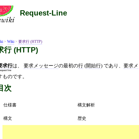
Request-Line
ki
>
Wiki
>
要求行 (HTTP)
行 (HTTP)
要求行
は、
要求メッセージ
の最初の
行
(
開始行
) であり、
要求メ
equest line
すものです。
目次
仕様書
構文解析
構文
歴史