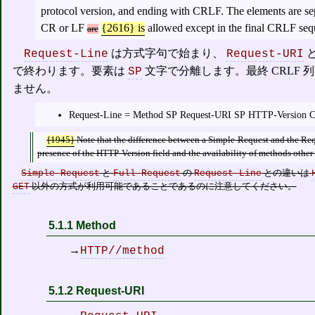
protocol version, and ending with CRLF. The elements are se
CR or LF
{2616}
is
allowed except in the final CRLF seq
are
は方式字句で始まり、
Request-Line
Request-URI
で終わります。要素は
文字で分離します。最終 CRLF 
SP
ません。
Request-Line = Method SP Request-URI SP HTTP-Versio
{1945}
Note that the difference between a Simple-Request and the Requ
presence of the HTTP-Version field and the availability of methods other
Simple-Request
と
Full-Request
の
Request-Line
との違いは
GET
以外の方式が利用可能であることであるのに注意してください。
5.1.1 Method
→
HTTP//method
5.1.2 Request-URI