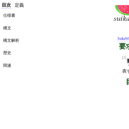
目次
定義
仕様書
構文
SuikaWi
構文解析
要求
歴史
[2]
関連
r
表