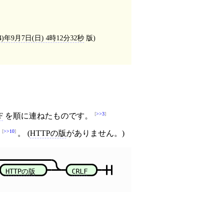
4)年9月7日(日) 4時12分32秒
版)
>>3
F
を順に連ねたものです。
>>10
す
。 (
HTTPの版
がありません。)
HTTPの版
CRLF