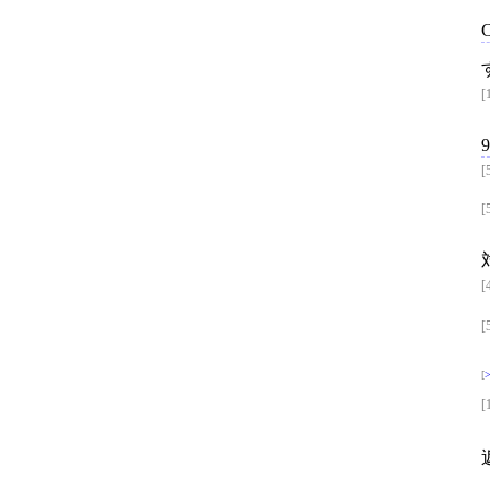
[
[
[
[
[
[