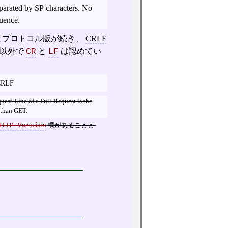
parated by SP characters. No
uence.
とプロトコル版が続き、
CRLF
列以外で
と
は認めてい
CR
LF
n CRLF
est-Line of a Full-Request is the
 than GET.
HTTP-Version
欄があることと