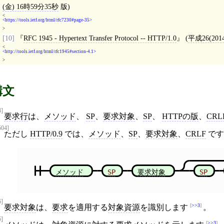
(金) 16時59分35秒
版)
<
https://tools.ietf.org/html/rfc7230#page-35
>
[10]
RFC 1945 - Hypertext Transfer Protocol -- HTTP/1.0
(
平成26(201
<
http://tools.ietf.org/html/rfc1945#section-4.1
>
構文
4]
要求行
は、
メソッド
、
SP
、
要求対象
、
SP
、
HTTPの版
、
CRL
504]
ただし
HTTP/0.9
では、
メソッド
、
SP
、
要求対象
、
CRLF
で
メソッド
SP
要求対象
SP
6]
>>3
要求対象
は、
要求
を適用する
対象資源
を識別します
。
5]
>>3