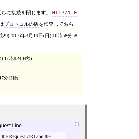
直ちに
接続
を閉じます。
HTTP/1.0
は
プロトコルの版
を検査しておら
29(2017)年3月19日(日) 10時58分58
火) 17時38分34秒
)
時17分12秒
)
[1]
uest-Line
y the Request-URI and the