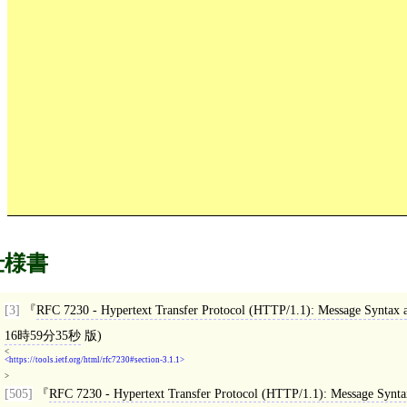
仕様書
[3]
RFC 7230 - Hypertext Transfer Protocol (HTTP/1.1): Message Syntax 
16時59分35秒
版)
<
https://tools.ietf.org/html/rfc7230#section-3.1.1
>
[505]
RFC 7230 - Hypertext Transfer Protocol (HTTP/1.1): Message Synta