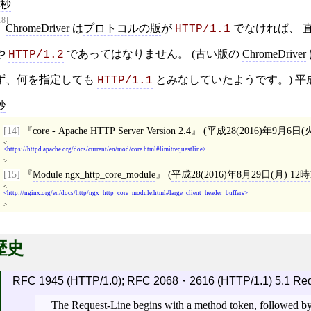
9秒
18]
ChromeDriver
は
プロトコルの版
が
でなければ、 
HTTP/1.1
や
であってはなりません。 (古い版の
ChromeDriver
HTTP/1.2
ず、何を指定しても
とみなしていたようです。)
平成
HTTP/1.1
秒
[14]
core - Apache HTTP Server Version 2.4
(
平成28(2016)年9月6日(
<
https://httpd.apache.org/docs/current/en/mod/core.html#limitrequestline
>
[15]
Module ngx_http_core_module
(
平成28(2016)年8月29日(月) 12
<
http://nginx.org/en/docs/http/ngx_http_core_module.html#large_client_header_buffers
>
歴史
RFC 1945 (HTTP/1.0); RFC 2068・2616 (HTTP/1.1) 5.1 Req
The Request-Line begins with a method token, followed b