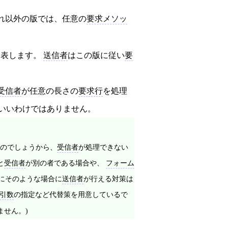
。
それ以外の版では、任意の
要求メソッ
を表します。
送信者
はこの版に従い
要
受信者
が任意の長さの
要求行
を処理
いいわけではありません。
のでしょうから、
受信者
が処理できない
と
受信者
が別の者である場合や、
フォーム
にそのような場合に
送信者
が行える対策は
引数
の指定など代替策を用意しているで
せん。)