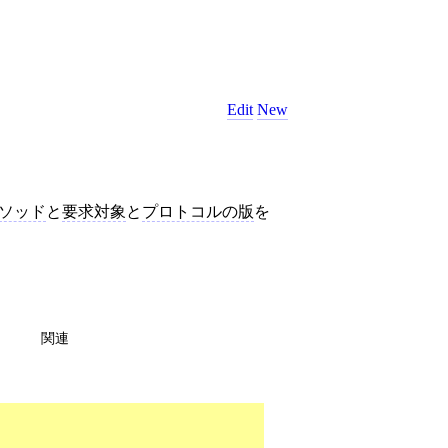
Edit
New
ソッド
と
要求対象
と
プロトコルの版
を
関連