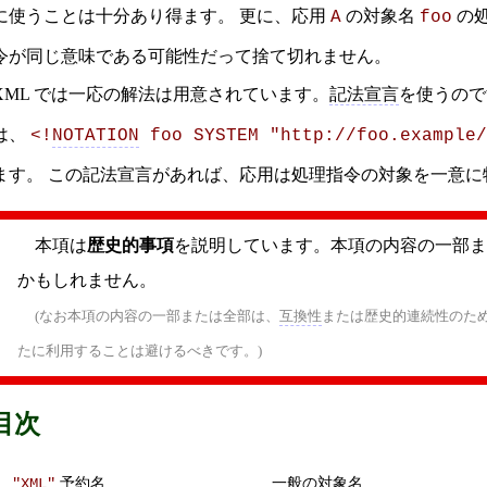
に使うことは十分あり得ます。 更に、応用
の対象名
の
A
foo
令が同じ意味である可能性だって捨て切れません。
XML では一応の解法は用意されています。
記法宣言
を使うので
は、
<!
NOTATION
 foo SYSTEM "http://foo.example/
ます。 この記法宣言があれば、応用は処理指令の対象を一意に
本項は
歴史的事項
を説明しています。本項の内容の一部ま
かもしれません。
(なお本項の内容の一部または全部は、
互換性
または歴史的連続性のた
たに利用することは避けるべきです。)
目次
予約名
一般の対象名
"XML"