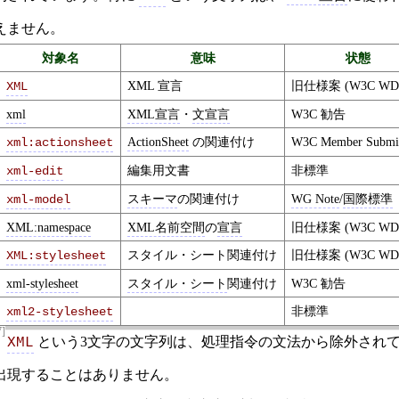
えません。
対象名
意味
状態
XML 宣言
旧仕様案 (W3C WD
XML
xml
XML宣言
・
文宣言
W3C 勧告
ActionSheet
の関連付け
W3C Member Submis
xml:actionsheet
編集用文書
非標準
xml-edit
スキーマ
の関連付け
WG Note
/
国際標準
xml-model
XML:namespace
XML名前空間
の
宣言
旧仕様案 (W3C WD
スタイル・シート関連付け
旧仕様案 (W3C WD
XML:stylesheet
xml-stylesheet
スタイル・シート
関連付け
W3C 勧告
非標準
xml2-stylesheet
7]
という3文字の文字列は、処理指令の文法から除外され
XML
出現することはありません。