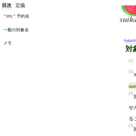
目次
定義
予約名
"XML"
一般の対象名
SuikaWi
メモ
対象
[1]
[2]
na
[3]
せ
る
[5]