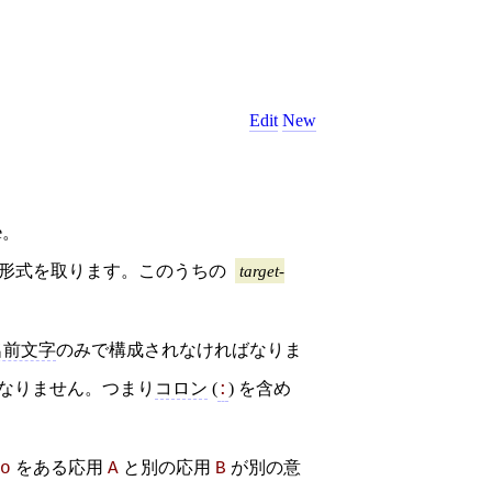
Edit
New
me。
形式を取ります。このうちの
target-
名前文字
のみで構成されなければなりま
なりません。つまり
コロン
(
) を含め
:
をある応用
と別の応用
が別の意
o
A
B