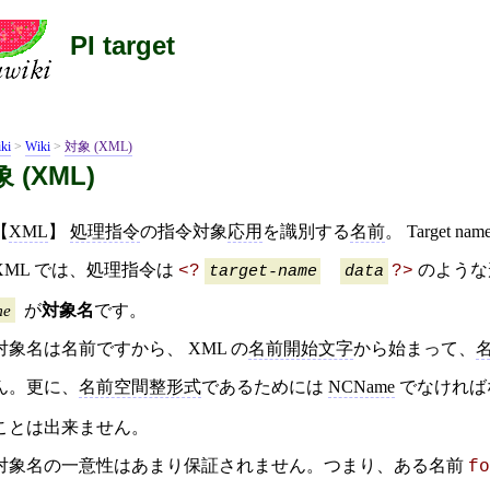
PI target
ki
>
Wiki
>
対象 (XML)
 (XML)
【
XML
】
処理指令
の指令対象
応用
を識別する
名前
。 Target na
XML では、処理指令は
のような
<?
target-name
data
?>
me
が
対象名
です。
対象名は名前ですから、 XML の
名前開始文字
から始まって、
ん。更に、
名前空間整形式
であるためには
NCName
でなければ
ことは出来ません。
対象名の一意性はあまり保証されません。つまり、ある名前
fo