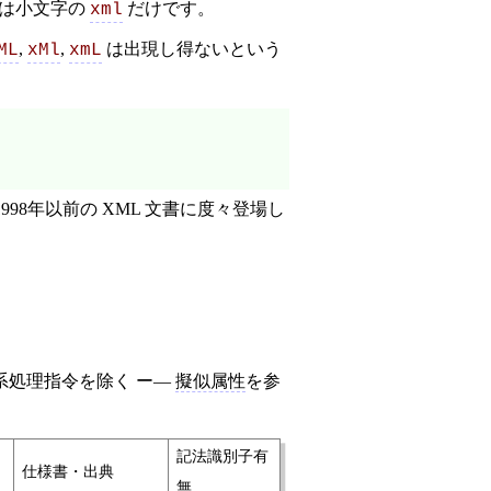
るのは小文字の
だけです。
xml
,
,
は出現し得ないという
ML
xMl
xmL
98年以前の XML 文書に度々登場し
系処理指令を除く ー—
擬似属性
を参
記法識別子有
仕様書・出典
無