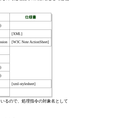
仕様書
)
[XML]
sion
[W3C Note ActionSheet]
)
)
[xml-stylesheet]
ているので、処理指令の対象名として