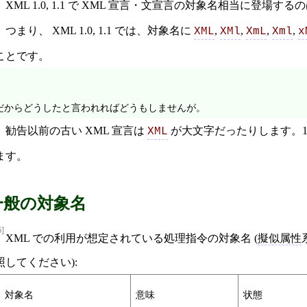
XML 1.0, 1.1 で XML 宣言・文宣言の対象名相当に登場す
つまり、 XML 1.0, 1.1 では、対象名に
,
,
,
,
XML
XMl
XmL
Xml
x
ことです。
だからどうしたと言われればどうもしませんが。
勧告以前の古い XML 宣言は
が大文字だったりします。19
XML
ます。
一般の対象名
6]
XML での利用が想定されている処理指令の対象名 (
擬似属性
照してください):
対象名
意味
状態