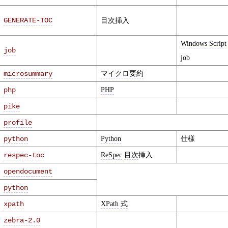
GENERATE-TOC
目次挿入
Windows Script
job
job
マイクロ要約
microsummary
PHP
php
pike
profile
Python
仕様
python
ReSpec
目次
挿入
respec-toc
opendocument
python
XPath
式
xpath
zebra-2.0