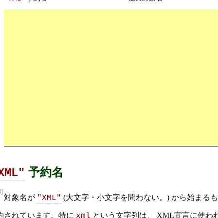
予約名
XML"
4]
対象名が
(大文字・小文字を問わない。) から始まるも
"XML"
約されています。特に
という文字列は、
XML宣言
に使わ
xml