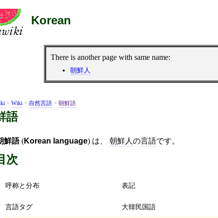
Korean
There is another page with same name:
朝鮮人
ki
>
Wiki
>
自然言語
>
朝鮮語
鮮語
朝鮮語
(
Korean language
) は、
朝鮮人
の
言語
です。
目次
呼称と分布
表記
言語タグ
大韓民国語