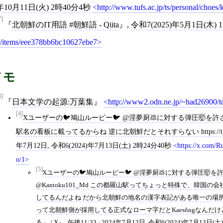
年10月11日(火) 2時40分4秒
http://www.tufs.ac.jp/ts/personal/choe
7]
北朝鮮のIT用語 #朝鮮語 - Qiita
,
令和7(2025)年5月1日(木) 
/items/eee378bb6bc10627ebe7
メモ
8]
日本文学の起源:万葉集
http://www2.odn.ne.jp/~had26900/
[4]
Xユーザーの🐦鳩山ルーピー🐦 @淫夢厨💩に対する弾圧🤯を許さない
駅名の看板に載ってるからね 逆に北朝鮮だとそれすらない https://t.co/6
年7月12日
,
令和6(2024)年7月13日(土) 2時24分40秒
https://x.com/R
o/1
[5]
Xユーザーの🐦鳩山ルーピー🐦 @淫夢厨💩に対する弾圧🤯を許さない
@Kantoku101_Md この都羅山駅ってちょっと特殊で、韓
してるんだよね だから北朝鮮の地名の漢字表記がある唯一の場所
って北朝鮮側が採用してる正式なローマ字だとKaesŏngなんだけど
る」 / X
,
午後11:33 · 2024年7月12日
,
令和6(2024)年7月13日(土