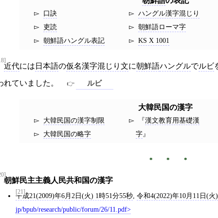
朝鮮語
の表記
口訣
ハングル漢字混じり
吏読
朝鮮語ローマ字
朝鮮語ハングル表記
KS X 1001
18]
近代
には
日本語
の
仮名漢字混じり文
に
朝鮮語
ハングル
で
ルビ
われていました。
ルビ
大韓民国の漢字
大韓民国の漢字制限
漢文教育用基礎漢
大韓民国の略字
字
20]
朝鮮民主主義人民共和国の漢字
[21]
平成21(2009)年6月2日(火) 1時51分55秒
,
令和4(2022)年10月11日(火
jp/bpub/research/public/forum/26/11.pdf