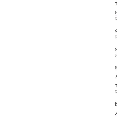
[
[
[
[