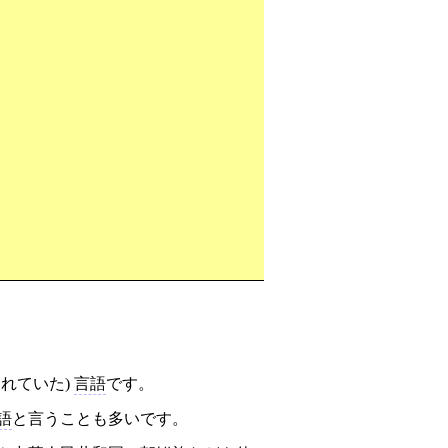
れていた)
言語
です。
語
と言うことも多いです。