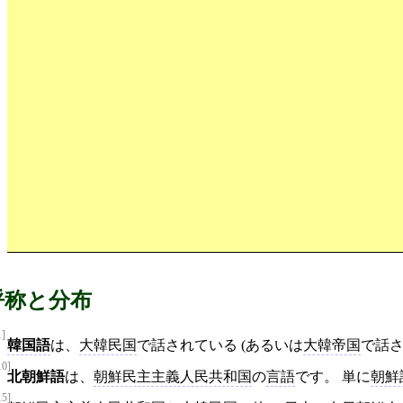
呼称と分布
1]
韓国語
は、
大韓民国
で話されている (あるいは
大韓帝国
で話さ
10]
北朝鮮語
は、
朝鮮民主主義人民共和国
の
言語
です。 単に
朝鮮
15]