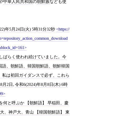
や
中華人民共和国
の
朝鮮族
なども使
22)年5月24日(火) 5時31分32秒
https://
tion=repository_action_common_download
&block_id=161
やしばらく使われ続けていました。今
国語、朝鮮語、韓国朝鮮語、朝鮮韓国
。私は初回ガイダンスで必ず、これら
4年8月2日
,
令和6(2024)年8月8日(木) 6時
09
を何と呼ぶか 【朝鮮語】 早稲田、慶
大、神戸大、青山 【韓国朝鮮語】 東