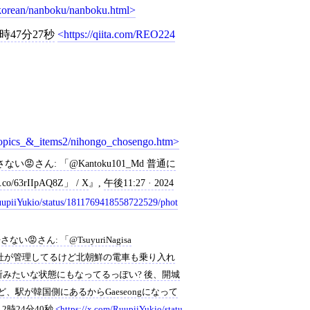
s/korean/nanboku/nanboku.html
1時47分27秒
https://qiita.com/REO224
topics_&_items2/nihongo_chosengo.htm
さん: 「@Kantoku101_Md 普通に
3rIIpAQ8Z」 / X
,
午後11:27 · 2024
uupiiYukio/status/1811769418558722529/phot
さん: 「@TsuyuriNagisa
国の会社が管理してるけど北朝鮮の電車も乗り入れ
みたいな状態にもなってるっぽい? 後、開城
、駅が韓国側にあるからGaeseongになって
) 2時24分40秒
https://x.com/RuupiiYukio/statu