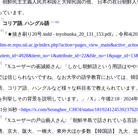
朝鮮民主主義人民共和国
と
大韓民国
の他、
日本
の
在日朝鮮人
っています。
17]
>>16
コリア語
,
ハングル語
16]
★抜き刷り20号.indd - toyobunka_20_131_153.pdf
,
令和4(20
lim-re.repo.nii.ac.jp/index.php?action=pages_view_main&active_ac
item_id=4928&item_no=1&attribute_id=22&file_no=1&page_id=13
6]
Xユーザーの崔誠姫さん: 「しかし朝鮮語という用語はや
では信じられないですね。なお大学の語学教育においては、韓
語、コリア語、ハングルなど様々な科目名で教えられています
を列挙しその背景を説明しています。」 / X
,
午後2:18 · 202
31分36秒
https://x.com/Seonghee_CHOI/status/18192412453923762
9]
Xユーザーの戸山藝人さん: 「朝鮮半島で話されている言語
應、京大、阪大、一橋大、東外大ほか多数 【韓国語】 九大、北