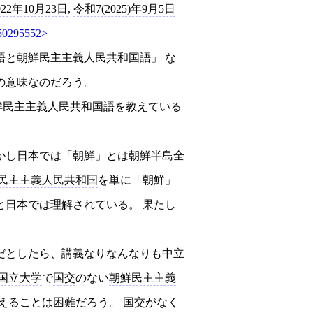
2022年10月23日
,
令和7(2025)年9月5日
350295552
語と朝鮮民主主義人民共和国語」 な
の意味なのだろう。
鮮民主主義人民共和国語を教えている
かし日本では「朝鮮」とは
朝鮮半島
全
民主主義人民共和国
を単に「朝鮮」
と日本では理解されている。 果たし
だとしたら、講義なりなんなりも中立
国立大学
で
国交
のない
朝鮮民主主義
迎えることは困難だろう。
国交
がなく