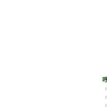
[
[
[