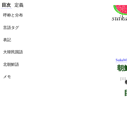
目次
定義
呼称と分布
言語タグ
表記
大韓民国語
SuikaWi
北朝鮮語
朝
メモ
[11]