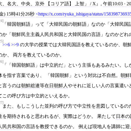
大、名大、中央、京外 【コリア語】 上智」 / X
,
午前10:03 · 
(金) 15時41分26秒
https://x.com/ryuka_ishigaya/status/1583987369
24]
「韓国朝鮮語」って「大韓民国の朝鮮語」なのか「大韓民国
のか「朝鮮民主主義人民共和国と大韓民国の言語」なのかどれ
25]
>>6
>>9
の大学の授業では大韓民国語を教えているのか、朝
のか、 両方を教えているのか。
26]
「「韓国朝鮮語」は中立的だ」という主張もあるみたい。し
体を指す言葉であり、 「韓国朝鮮」という対比は不自然。
朝鮮
と言うのは
朝鮮総連
等
在日朝鮮人
やそれに近しい人の言葉遣い
てこの呼び方は中立的といえるか。
27]
また、もしこうした並列の呼び方で中立性を意図しているの
性を期待されると思われるが、実際はどうか。 果たして
日本
の
人民共和国
の言語を教授できるのか。 例えば現地人を講師に