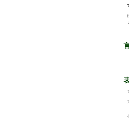
[
[
[