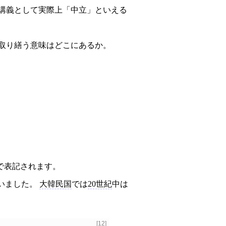
の講義として実際上「中立」といえる
で取り繕う意味はどこにあるか。
で表記されます。
いました。
大韓民国
では
20世紀
中は
[12]