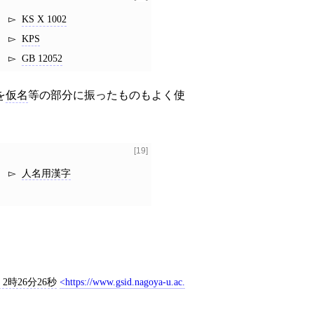
KS X 1002
KPS
GB 12052
を
仮名
等の部分に振ったものもよく使
[19]
人名用漢字
) 2時26分26秒
https://www.gsid.nagoya-u.ac.