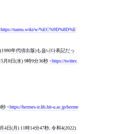
https://namu.wiki/w/%EC%9D%8D%E
科書(1980年代頃出版)も읍니다表記だっ
年5月8日(水) 9時9分36秒
https://twitter.
8秒
https://hermes-ir.lib.hit-u.ac.jp/herme
6月4日(月) 11時14分47秒
,
令和4(2022)