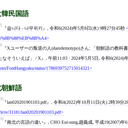
大韓民国語
2]
읍니다 - 나무위키
,
令和6(2024)年5月8日(水) 9時27分45秒
B%8B%88%EB%8B%A4
3]
Xユーザーの叛逆の人(daredemotypo)さん: 「朝鮮語の教
たなそういえば」 / X
,
午前11:03 · 2024年5月5日
,
令和6(2024)
om/FontHangyaku/status/1786939752715014321
北朝鮮語
22]
lan020201901103.pdf
,
令和4(2022)年10月11日(火) 2時39分2
/ir/re/31181/lan020201901103.pdf
23]
南北の言語の違い
,
CHO Eui-sung,趙義成
,
平成19(2007)年