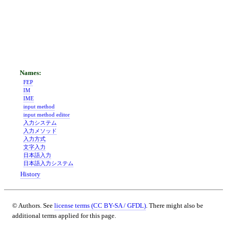
FEP
IM
IME
input method
input method editor
入力システム
入力メソッド
入力方式
文字入力
日本語入力
日本語入力システム
History
© Authors. See
license terms (CC BY-SA / GFDL)
. There might also be
additional terms applied for this page.