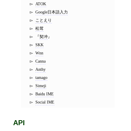
ATOK
Google日本語入力
ことえり
松茸
契冲
SKK
Wnn
Canna
Anthy
tamago
Simeji
Baidu IME
Social IME
API