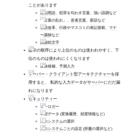
ことがあります
[20]
差別用語
、犯罪を匂わす言葉、強い語調など
[21]
「言葉の乱れ」、
若者言葉
、新語など
[22]
言語改革
、行政やマスコミの表記規範、
マナ
ー講師
など
[32]
国旗絵文字
[29]
提示の順序により上位のものは使われやすく、下
位のものは使われにくくなります
[30]
変換候補、予測入力
[23]
サーバー
・
クライアント
型
アーキテクチャー
を採
用すると、 私的な入力データが
サーバー
にだだ漏
れになります
[25]
セキュリティー
[26]
キーロガー
[27]
学習データ (変換履歴、頻度情報など)
[37]
入力システム
の選択
[38]
入力システム
ごとの設定 (
辞書
の選択など)