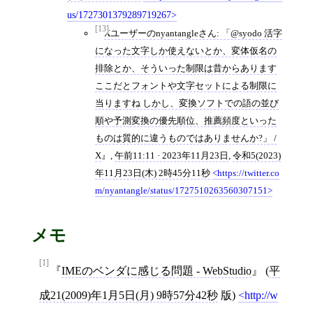
us/1727301379289719267
[13]
Xユーザーのnyantangleさん: 「@syodo 活字
になった文字しか使えないとか、変体仮名の
排除とか、そういった制限は昔からあります
ここだとフォントや文字セットによる制限に
当りますね しかし、変換ソフトでの語の並び
順や予測変換の優先順位、推薦頻度といった
ものは質的に違うものではありませんか?」 /
X
,
午前11:11 · 2023年11月23日
,
令和5(2023)
年11月23日(木) 2時45分11秒
https://twitter.co
m/nyantangle/status/1727510263560307151
メモ
[1]
IMEのベンダに感じる問題 - WebStudio
(
平
成21(2009)年1月5日(月) 9時57分42秒
版)
http://w