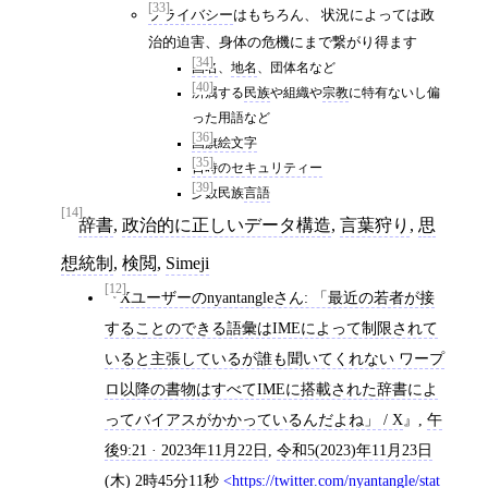
[33]
プライバシー
はもちろん、 状況によっては政
治的迫害、身体の危機にまで繋がり得ます
[34]
国名
、
地名
、団体名など
[40]
所属する
民族
や組織や
宗教
に特有ないし偏
った用語など
[36]
国旗絵文字
[35]
日時のセキュリティー
[39]
少数民族
言語
[14]
辞書
,
政治的に正しいデータ構造
,
言葉狩り
,
思
想統制
,
検閲
,
Simeji
[12]
Xユーザーのnyantangleさん: 「最近の若者が接
することのできる語彙はIMEによって制限されて
いると主張しているが誰も聞いてくれない ワープ
ロ以降の書物はすべてIMEに搭載された辞書によ
ってバイアスがかかっているんだよね」 / X
,
午
後9:21 · 2023年11月22日
,
令和5(2023)年11月23日
(木) 2時45分11秒
https://twitter.com/nyantangle/stat