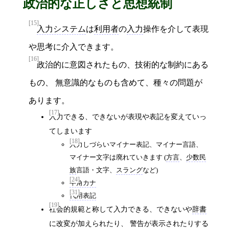
政治的な正しさと思想統制
[15]
入力システム
は
利用者
の
入力
操作を介して表現
や思考に介入できます。
[16]
政治的に意図されたもの、技術的な制約にある
もの、 無意識的なものも含めて、種々の問題が
あります。
[17]
入力できる、できないが表現や表記を変えていっ
てしまいます
[18]
入力しづらいマイナー表記、マイナー言語、
マイナー文字は廃れていきます (
方言
、
少数民
族
言語・文字、
スラング
など)
[24]
半角カナ
[31]
代用表記
[19]
社会的規範と称して入力できる、できないや
辞書
に改変が加えられたり、 警告が表示されたりする