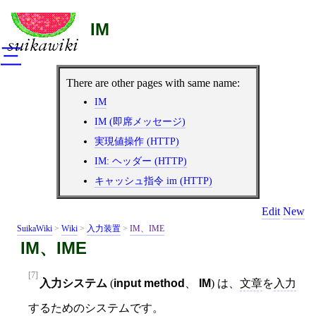
IM
三
There are other pages with same name:
IM
IM (即席メッセージ)
実現値操作 (HTTP)
IM: ヘッダー (HTTP)
キャッシュ指令 im (HTTP)
Edit
New
SuikaWiki
>
Wiki
>
入力装置
>
IM、IME
IM、IME
[7]
入力システム
(
input method
、
IM
) は、
文章
を
入力
するためのシステムです。