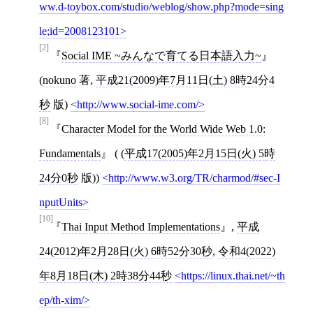
ww.d-toybox.com/studio/weblog/show.php?mode=sing
le;id=2008123101
[2]
Social IME ~みんなで育てる日本語入力~
(
nokuno
著,
平成21(2009)年7月11日(土) 8時24分4
秒
版)
http://www.social-ime.com/
[8]
Character Model for the World Wide Web 1.0:
Fundamentals
( (
平成17(2005)年2月15日(火) 5時
24分0秒
版))
http://www.w3.org/TR/charmod/#sec-I
nputUnits
[10]
Thai Input Method Implementations
,
平成
24(2012)年2月28日(火) 6時52分30秒
,
令和4(2022)
年8月18日(木) 2時38分44秒
https://linux.thai.net/~th
ep/th-xim/