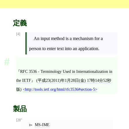
定義
[4]
An input method is a mechanism for a
person to enter text into an application.
RFC 3536 - Terminology Used in Internationalization in
the IETF
(
平成23(2011)年1月28日(金) 17時14分52秒
版)
http://tools.ietf.org/html/rfc3536#section-5
製品
[28]
MS-IME