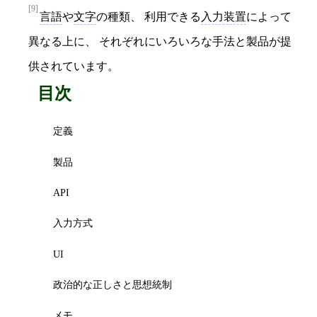
[9]
言語
や
文字
の種類、 利用できる
入力装置
によって
異なる上に、 それぞれにいろいろな手法と製品が提
供されています。
目次
定義
製品
API
入力方式
UI
政治的な正しさと思想統制
メモ