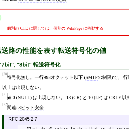
個別の CTE に関しては、個別の WikiPage に移動する
転送路の性能を表す転送符号化の値
"7bit", "8bit" 転送符号化
[70]
符号化無し。一行998オクテット以下 (
SMTP
の制限)で、 行
以上は出現しない。
[71]
値 0 (NULL) は出現しない。 13 (CR) と 10 (LF) は C
[72]
関連:
8ビット安全
RFC 2045
2.7
   "7bit data" refers to data that is all represented as relatively
