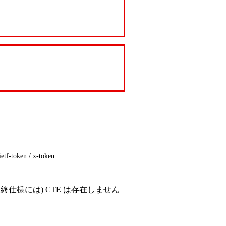
ietf-token / x-token
最終仕様には) CTE は存在しません