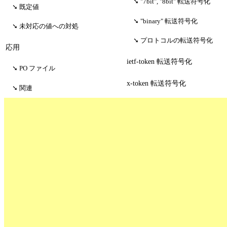
"7bit", "8bit" 転送符号化
既定値
"binary" 転送符号化
未対応の値への対処
プロトコルの転送符号化
応用
ietf-token 転送符号化
PO ファイル
x-token 転送符号化
関連