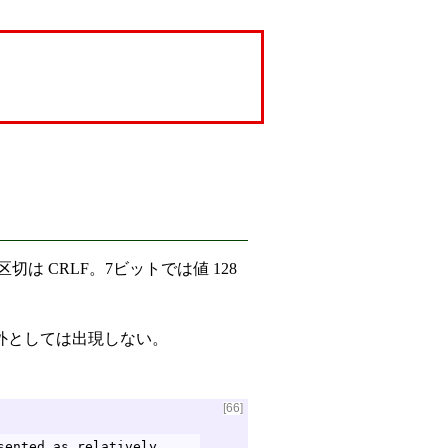
区切は CRLF。7ビットでは値 128
RLF 以外としては出現しない。
[66]