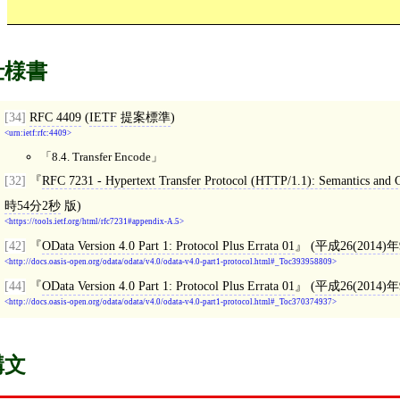
仕様書
[34]
RFC 4409
(
IETF
提案標準
)
urn:ietf:rfc:4409
8.4. Transfer Encode
[32]
RFC 7231 - Hypertext Transfer Protocol (HTTP/1.1): Semantics and 
時54分2秒
版)
https://tools.ietf.org/html/rfc7231#appendix-A.5
[42]
OData Version 4.0 Part 1: Protocol Plus Errata 01
(
平成26(2014)
http://docs.oasis-open.org/odata/odata/v4.0/odata-v4.0-part1-protocol.html#_Toc393958809
[44]
OData Version 4.0 Part 1: Protocol Plus Errata 01
(
平成26(2014)
http://docs.oasis-open.org/odata/odata/v4.0/odata-v4.0-part1-protocol.html#_Toc370374937
構文