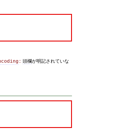
頭欄
が明記されていな
ncoding
: