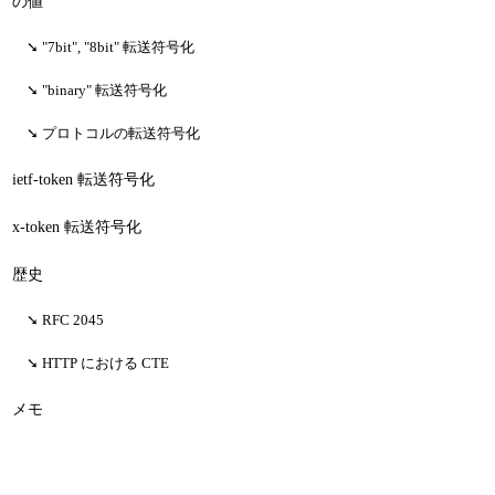
の値
"7bit", "8bit" 転送符号化
"binary" 転送符号化
プロトコルの転送符号化
ietf-token 転送符号化
x-token 転送符号化
歴史
RFC 2045
HTTP における CTE
メモ