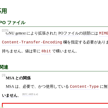
応用
PO ファイル
[225]
GNU gettext
により拡張された
POファイル
の
頭部
には
MIM
欄を指定する必要がありま
Content-Transfer-Encoding
持ちません。値は常に
で構いません。
8bit
関連
[3]
MSA との関係
MSA
は、必要で、かつ使用している
に無
Content-Type
RFC 4409
8.4
いません
。