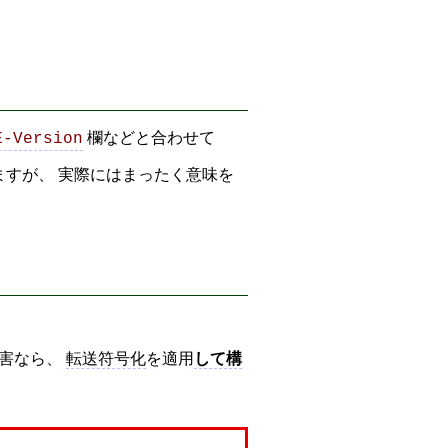
欄などと合わせて
E-Version
すが、 実際にはまったく意味を
害なら、
転送符号化
を適用
して構