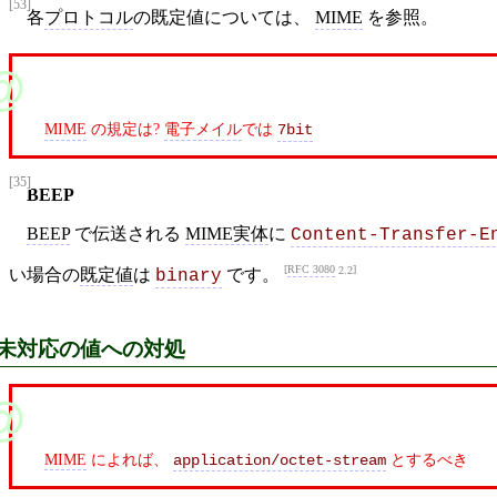
[53]
各
プロトコル
の既定値については、
MIME
を参照。
MIME
の規定は?
電子メイル
では
7bit
[35]
BEEP
BEEP
で伝送される
MIME実体
に
Content-Transfer-E
RFC 3080
2.2
い場合の
既定値
は
です。
binary
未対応の値への対処
MIME
によれば、
とするべき
application/octet-stream