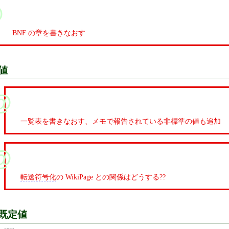
BNF の章を書きなおす
値
一覧表を書きなおす、メモで報告されている非標準の値も追加
転送符号化
の WikiPage との関係はどうする??
既定値