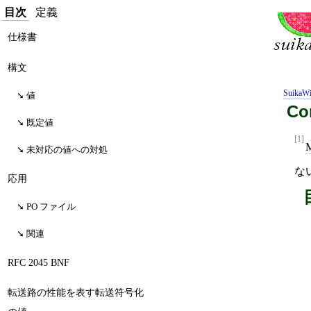
目次
定義
仕様書
構文
SuikaWi
値
Co
既定値
[1]
未対応の値への対処
な
応用
PO ファイル
関連
RFC 2045 BNF
転送路の性能を表す転送符号化