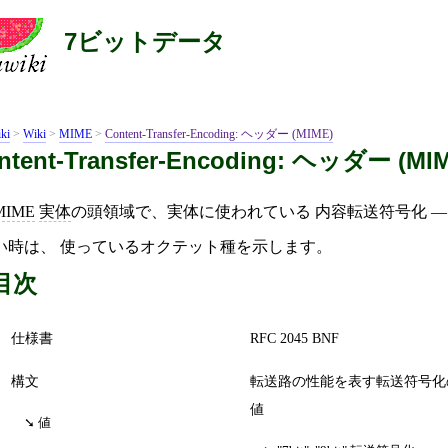
7ビットデータ
ki
>
Wiki
>
MIME
>
Content-Transfer-Encoding: ヘッダー (MIME)
ntent-Transfer-Encoding: ヘッダー (MI
MIME
実体
の頭領域で、実体に使われている 内容転送符号化 — C
い時は、 使っているオクテット種を示します。
目次
仕様書
RFC 2045 BNF
構文
転送路の性能を表す転送符号化
値
値