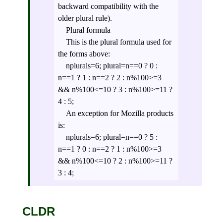
backward compatibility with the
older plural rule).
Plural formula
This is the plural formula used for
the forms above:
nplurals=6; plural=n==0 ? 0 :
n==1 ? 1 : n==2 ? 2 : n%100>=3
&& n%100<=10 ? 3 : n%100>=11 ?
4 : 5;
An exception for Mozilla products
is:
nplurals=6; plural=n==0 ? 5 :
n==1 ? 0 : n==2 ? 1 : n%100>=3
&& n%100<=10 ? 2 : n%100>=11 ?
3 : 4;
CLDR