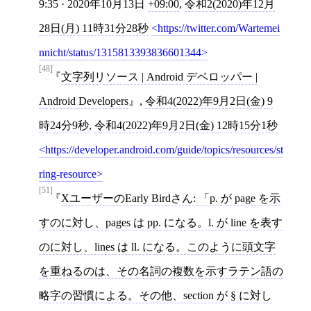
9:35 · 2020年10月13日
+09:00
,
令和2(2020)年12月
28日(月) 11時31分28秒
https://twitter.com/Wartemei
nnicht/status/1315813393836601344
[48]
文字列リソース | Android デベロッパー |
Android Developers
,
令和4(2022)年9月2日(金) 9
時24分9秒
,
令和4(2022)年9月2日(金) 12時15分1秒
https://developer.android.com/guide/topics/resources/st
ring-resource
[51]
XユーザーのEarly Birdさん: 「p. が page を示
すのに対し、pages は pp. になる。l. が line を表す
のに対し、lines は ll. になる。このように頭文字
を重ねるのは、その名詞の複数を示すラテン語の
略字の習慣による。その他、section が § に対し