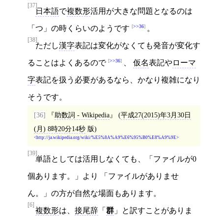
[37]
日本語
で
複数形
活用が大きな問題となるのは
>>36
「つ」の時くらいのようです
。
[38]
ただし
漢字
表記は変化がなくても発音が変化す
>>36
ることはよくあるので
、
仮名
表記や
ローマ
字
表記を扱う必要があるなら、かなり複雑になり
そうです。
[36]
助数詞 - Wikipedia
(
平成27(2015)年3月30日
(月) 8時20分14秒
版)
http://ja.wikipedia.org/wiki/%E5%8A%A9%E6%95%B0%E8%A9%9E
[39]
単語としては活用しなくても、「ファイルが0
個あります。」より 「ファイルがありませ
ん。」の方が自然な場面もあります。
[6]
複数形
は、
接尾辞
「
群
」と訳すことがありま