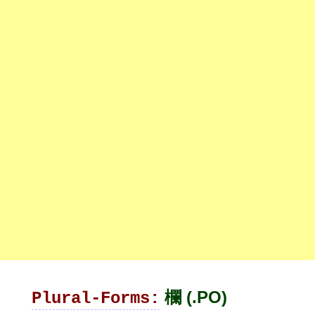
欄 (.PO)
Plural-Forms: