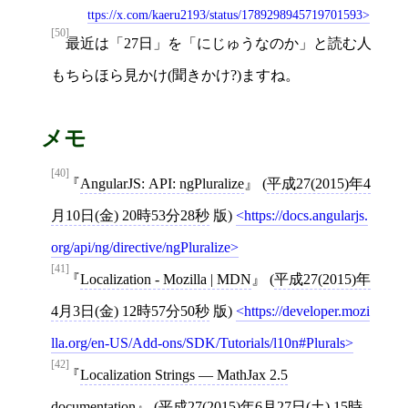
ttps://x.com/kaeru2193/status/1789298945719701593
[50]
最近は「27日」を「にじゅうなのか」と読む人
もちらほら見かけ(聞きかけ?)ますね。
メモ
[40]
AngularJS: API: ngPluralize
(
平成27(2015)年4
月10日(金) 20時53分28秒
版)
https://docs.angularjs.
org/api/ng/directive/ngPluralize
[41]
Localization - Mozilla | MDN
(
平成27(2015)年
4月3日(金) 12時57分50秒
版)
https://developer.mozi
lla.org/en-US/Add-ons/SDK/Tutorials/l10n#Plurals
[42]
Localization Strings — MathJax 2.5
documentation
(
平成27(2015)年6月27日(土) 15時