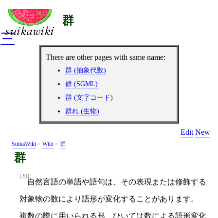
群
三
There are other pages with same name:
群 (抽象代数)
群 (SGML)
群 (文字コード)
群れ (生物)
Edit
New
SuikaWiki
>
Wiki
>
群
群
[20]
自然言語
の
単語
や
語句
は、その表現または修飾する
対象物の
数
により
語形
が変化することがあります。
複数
の際に用いられる形、ひいては
数
による
語形
変化