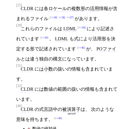
[25]
CLDR
には各
ロケール
の
複数形
の
活用
情報が含
>>18
,
>>26
,
>>27
まれるファイル
があります。
[28]
>>16
これらのファイルは
LDML
により記述さ
>>10
れています
。
LDML
も
式
により活用形を決
>>45
定する形で記述されています
が、
POファイ
ル
とは違う独自の構文になっています。
[31]
CLDR
には
小数
の扱いの情報も含まれていま
す。
[32]
CLDR
には数値の範囲の扱いの情報も含まれて
います。
[46]
CLDR
の式言語中の
被演算子
は、 次のような
operand
>>45
意味を持ちます。
:
数値
の
絶対値
n