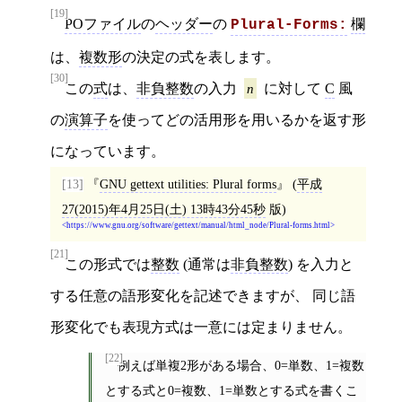
[19]
POファイル
の
ヘッダー
の
欄
Plural-Forms:
は、
複数形
の決定の式を表します。
[30]
この
式
は、
非負整数
の入力
n
に対して
C
風
の
演算子
を使ってどの活用形を用いるかを返す形
になっています。
[13]
GNU gettext utilities: Plural forms
(
平成
27(2015)年4月25日(土) 13時43分45秒
版)
https://www.gnu.org/software/gettext/manual/html_node/Plural-forms.html
[21]
この形式では
整数
(通常は
非負整数
) を入力と
する任意の語形変化を記述できますが、 同じ語
形変化でも表現方式は一意には定まりません。
[22]
例えば単複2形がある場合、0=単数、1=複数
とする式と0=複数、1=単数とする式を書くこ