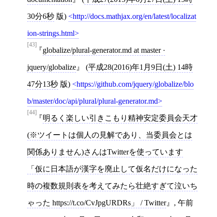
30分6秒
版)
http://docs.mathjax.org/en/latest/localizat
ion-strings.html
[43]
globalize/plural-generator.md at master ·
jquery/globalize
(
平成28(2016)年1月9日(土) 14時
47分13秒
版)
https://github.com/jquery/globalize/blo
b/master/doc/api/plural/plural-generator.md
[44]
明るく楽しい引きこもり精神安定委員会天才
(※ツイートは個人の見解であり、当委員会とは
関係ありません)さんはTwitterを使っています
「仮に日本語が漢字を廃止して仮名だけになった
時の複数規則表を考えてみたら壮絶すぎて泣いち
ゃった https://t.co/CvJpgURDRs」 / Twitter
, 午前