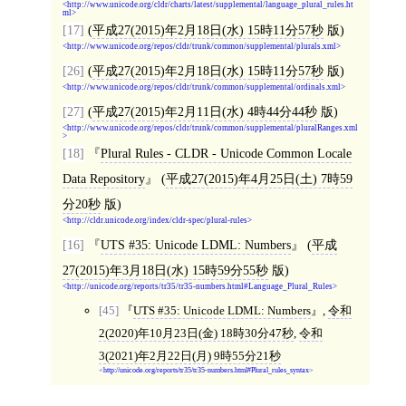
http://www.unicode.org/cldr/charts/latest/supplemental/language_plural_rules.ht
ml
[17]
(
平成27(2015)年2月18日(水) 15時11分57秒
版)
http://www.unicode.org/repos/cldr/trunk/common/supplemental/plurals.xml
[26]
(
平成27(2015)年2月18日(水) 15時11分57秒
版)
http://www.unicode.org/repos/cldr/trunk/common/supplemental/ordinals.xml
[27]
(
平成27(2015)年2月11日(水) 4時44分44秒
版)
http://www.unicode.org/repos/cldr/trunk/common/supplemental/pluralRanges.xml
[18]
Plural Rules - CLDR - Unicode Common Locale
Data Repository
(
平成27(2015)年4月25日(土) 7時59
分20秒
版)
http://cldr.unicode.org/index/cldr-spec/plural-rules
[16]
UTS #35: Unicode LDML: Numbers
(
平成
27(2015)年3月18日(水) 15時59分55秒
版)
http://unicode.org/reports/tr35/tr35-numbers.html#Language_Plural_Rules
[45]
UTS #35: Unicode LDML: Numbers
,
令和
2(2020)年10月23日(金) 18時30分47秒
,
令和
3(2021)年2月22日(月) 9時55分21秒
http://unicode.org/reports/tr35/tr35-numbers.html#Plural_rules_syntax