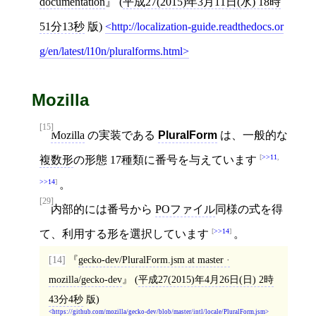
documentation
(
平成27(2015)年3月11日(水) 18時
51分13秒
版)
http://localization-guide.readthedocs.or
g/en/latest/l10n/pluralforms.html
Mozilla
[15]
Mozilla
の実装である
PluralForm
は、一般的な
>>11
,
複数形
の形態 17種類に番号を与えています
>>14
。
[29]
内部的には番号から
POファイル
同様の式を得
>>14
て、利用する形を選択しています
。
[14]
gecko-dev/PluralForm.jsm at master ·
mozilla/gecko-dev
(
平成27(2015)年4月26日(日) 2時
43分4秒
版)
https://github.com/mozilla/gecko-dev/blob/master/intl/locale/PluralForm.jsm