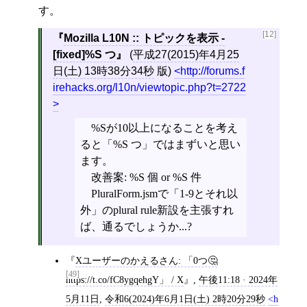
す。
[12]
Mozilla L10N :: トピックを表示 -
[
fixed
]
%S つ
(
平成27(2015)年4月25
日(土) 13時38分34秒
版)
http://forums.f
irehacks.org/l10n/viewtopic.php?t=2722
%Sが10以上になることを考え
ると「%S つ」ではまずいと思い
ます。
改善案: %S 個 or %S 件
PluralForm.jsmで「1-9とそれ以
外」のplural rule新設を主張すれ
ば、通るでしょうか...?
Xユーザーのかえるさん: 「0つ🤔
[49]
https://t.co/fC8ygqehgY」 / X
,
午後11:18 · 2024年
5月11日
,
令和6(2024)年6月1日(土) 2時20分29秒
h