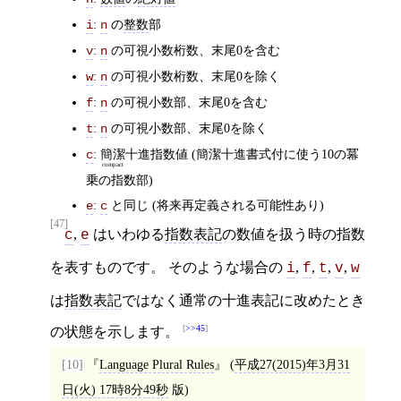
:
の
整数
部
i
n
:
の可視小数桁数、末尾0を含む
v
n
:
の可視小数桁数、末尾0を除く
w
n
:
の可視小数部、末尾0を含む
f
n
:
の可視小数部、末尾0を除く
t
n
:
簡潔
十進指数値 (簡潔十進書式付に使う10の冪
c
compact
乗の指数部)
:
と同じ (将来再定義される可能性あり)
e
c
[47]
,
はいわゆる
指数表記
の数値を扱う時の指数
c
e
を表すものです。 そのような場合の
,
,
,
,
i
f
t
v
w
は
指数表記
ではなく通常の十進表記に改めたとき
>>45
の状態を示します。
[10]
Language Plural Rules
(
平成27(2015)年3月31
日(火) 17時8分49秒
版)