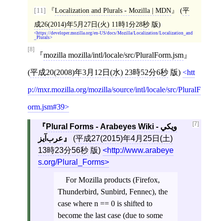
[11]
Localization and Plurals - Mozilla | MDN
(
平
成26(2014)年5月27日(火) 11時1分28秒
版)
https://developer.mozilla.org/en-US/docs/Mozilla/Localization/Localization_and
_Plurals
[8]
mozilla mozilla/intl/locale/src/PluralForm.jsm
(
平成20(2008)年3月12日(水) 23時52分6秒
版)
htt
p://mxr.mozilla.org/mozilla/source/intl/locale/src/PluralF
orm.jsm#39
[7]
Plural Forms - Arabeyes Wiki - ويكي
عرب‌آيز
(
平成27(2015)年4月25日(土)
13時23分56秒
版)
http://www.arabeye
s.org/Plural_Forms
For Mozilla products (Firefox,
Thunderbird, Sunbird, Fennec), the
case where n == 0 is shifted to
become the last case (due to some