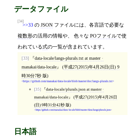
データファイル
[34]
>>33
の
JSON
ファイルには、各言語で必要な
複数形
の活用の情報や、 色々な
POファイル
で使
われている
式
の一覧が含まれています。
[33]
data-locale/langs-plurals.txt at master ·
manakai/data-locale
(
平成27(2015)年4月26日(日) 9
時30分7秒
版)
https://github.com/manakai/data-locale/blob/master/doc/langs-plurals.txt
[35]
data-locale/plurals.json at master ·
manakai/data-locale
(
平成27(2015)年4月26日
(日) 9時31分42秒
版)
https://github.com/manakai/data-locale/blob/master/data/langs/plurals.json
日本語