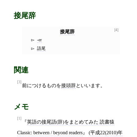
接尾辞
[4]
接尾辞
-er
語尾
関連
[3]
前につけるものを
接頭辞
といいます。
メモ
[1]
英語の接尾語(辞)をまとめてみた 読書猿
Classic: between / beyond readers
(
平成22(2010)年