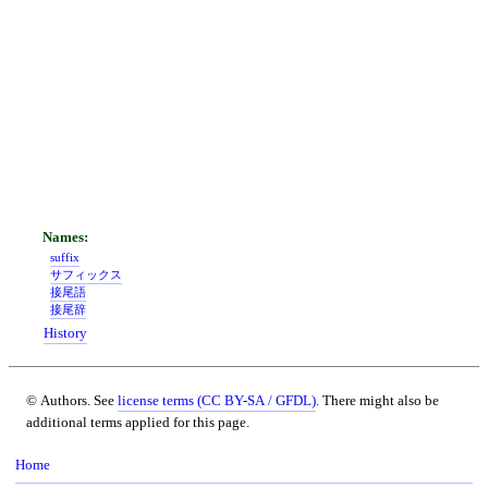
suffix
サフィックス
接尾語
接尾辞
History
© Authors. See
license terms (CC BY-SA / GFDL)
. There might also be
additional terms applied for this page.
Home