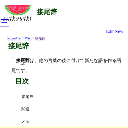
接尾辞
三
Edit
New
SuikaWiki
>
Wiki
>
接尾辞
接尾辞
[2]
接尾辞
は、他の
言葉
の後に付けて新たな
語
を作る
語
suffix
尾
です。
目次
接尾辞
関連
メモ