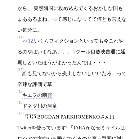
から、 突然隣国に攻め込んでくるおかしな国も
まああるよね、って感じになってて何とも言えな
い気分に。
[14]
>>12
いくらフィクションといっても今これや
るのやばいよなあ、、、 2クール目放映普通に延
期しといたほうがよかったんでは・・・
[15]
誰も見てないから
炎上
しないしいいだろ、って
辛辣な評価で草
[13]
キエフの幽霊
[16]
ドネツ川の河童
[17]
🇺🇦BOGDAN PARKHOMENKOさんは
Twitterを使っています: 「IAEAがなぜミサイルは
ロシアの方向から飛んでくるのと言う質問に対し