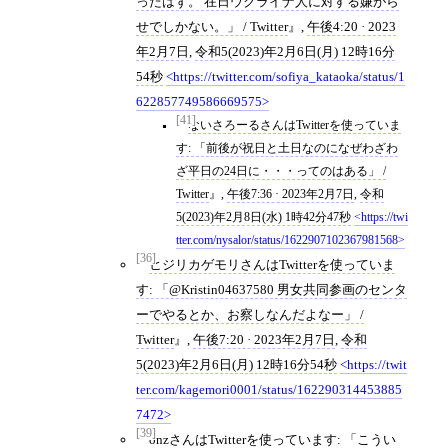
ったはず。 在日ウクライナ人に対する嫌がら
せでしかない。」 / Twitter
,
午後4:20 · 2023
年2月7日
,
令和5(2023)年2月6日(月) 12時16分
54秒
https://twitter.com/sofiya_kataoka/status/1
622857749586669575
[41]
ないさろーるさんはTwitterを使っていま
す: 「前後が祝日と土日なのになぜわざわ
ざ平日の24日に・・・ってのはある」 /
Twitter
,
午後7:36 · 2023年2月7日
,
令和
5(2023)年2月8日(水) 1時42分47秒
https://twi
tter.com/nysalor/status/1622907102367981568
[36]
ヒジリカゲモリさんはTwitterを使っていま
す: 「@Kristin04637580 男女共同参画のセンタ
ーでやるとか、お察しなんだよなー」 /
Twitter
,
午後7:20 · 2023年2月7日
,
令和
5(2023)年2月6日(月) 12時16分54秒
https://twit
ter.com/kagemori0001/status/162290314453885
7472
[39]
onzさんはTwitterを使っています: 「こうい