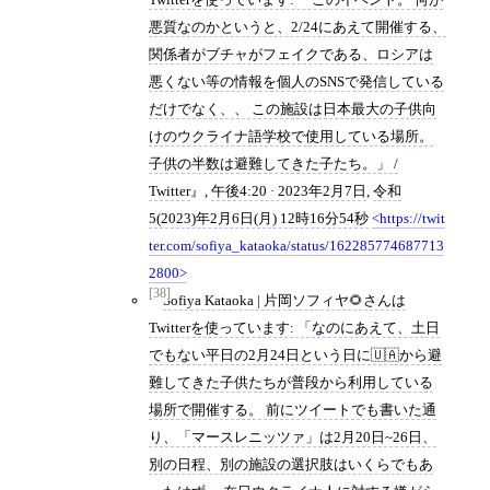
悪質なのかというと、2/24にあえて開催する、
関係者がブチャがフェイクである、ロシアは
悪くない等の情報を個人のSNSで発信している
だけでなく、、 この施設は日本最大の子供向
けのウクライナ語学校で使用している場所。
子供の半数は避難してきた子たち。」 /
Twitter
,
午後4:20 · 2023年2月7日
,
令和
5(2023)年2月6日(月) 12時16分54秒
https://twit
ter.com/sofiya_kataoka/status/162285774687713
2800
[38]
Sofiya Kataoka | 片岡ソフィヤ🌻さんは
Twitterを使っています: 「なのにあえて、土日
でもない平日の2月24日という日に🇺🇦から避
難してきた子供たちが普段から利用している
場所で開催する。 前にツイートでも書いた通
り、「マースレニッツァ」は2月20日~26日、
別の日程、別の施設の選択肢はいくらでもあ