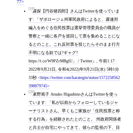
77
[19]
露探【円谷猪四郎】さんはTwitterを使っていま
す: 「ザポロージェ州軍民政府によると、露連邦
編入をめぐる住民投票は選挙管理委員会の職員が
警察と一緒に各戸を巡回して票を集めることにな
るとのこと。これ反対票を投じたらそのまま行方
不明になる奴では?ギャグ?
https://t.co/W9PZrMBglU」 / Twitter
,
午前1:17 ·
2022年9月21日
,
令和4(2022)年9月21日(水) 5時1分
33秒
https://twitter.com/karategin/status/1572258562
398879745
[20]
東野篤子 Atsuko HigashinoさんはTwitterを使っ
ています: 「私が以前からフォローしているジャ
ーナリストさん。早くもご家族が「住民投票と称
する行為」を経験されたとのこと。 州政府関係者
と兵士が自宅にやってきて、彼らの監視の下、目