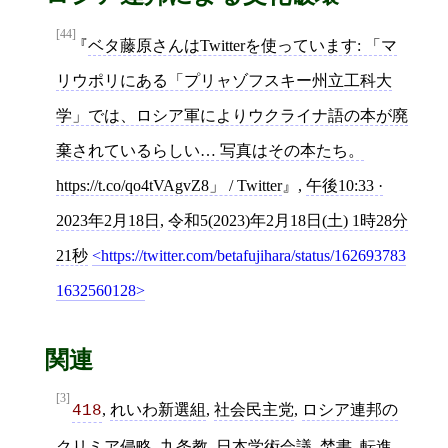
[44]
ベタ藤原さんはTwitterを使っています: 「マ
リウポリにある「プリャゾフスキー州立工科大
学」では、ロシア軍によりウクライナ語の本が廃
棄されているらしい… 写真はその本たち。
https://t.co/qo4tVAgvZ8」 / Twitter
,
午後10:33 ·
2023年2月18日
,
令和5(2023)年2月18日(土) 1時28分
21秒
https://twitter.com/betafujihara/status/162693783
1632560128
関連
[3]
,
れいわ新選組
,
社会民主党
,
ロシア連邦の
418
クリミア侵略
,
九条教
,
日本学術会議
,
焚書
,
転進
,