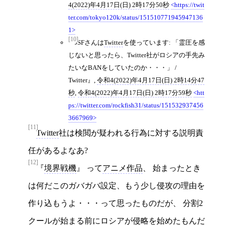
4(2022)年4月17日(日) 2時17分50秒
https://twit
ter.com/tokyo120k/status/151510771945947136
1
[10]
JSFさんは
Twitter
を使っています: 「霊圧を感
じないと思ったら、Twitter社がロシアの手先み
たいなBANをしていたのか・・・」 /
Twitter
,
令和4(2022)年4月17日(日) 2時14分47
秒
,
令和4(2022)年4月17日(日) 2時17分59秒
htt
ps://twitter.com/rockfish31/status/151532937456
3667969
[11]
Twitter
社は検閲が疑われる行為に対する説明責
任があるよなあ?
[12]
境界戦機
って
アニメ作品
、 始まったとき
は何だこのガバガバ設定、もう少し侵攻の理由を
作り込もうよ・・・って思ったものだが、 分割2
クールが始まる前にロシアが侵略を始めたもんだ