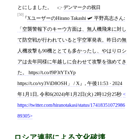
とにしました。
デンマークの祝日
[50]
XユーザーのHirano Takashi 🛩️ 平野高志さん:
「空襲警報下のキーウ方面は、無人機飛来に対し
て防空戦が行われていると宇空軍発表。昨日の無
人機攻撃も90機ととても多かったし、やはりロシ
アは去年同様に年越しに合わせて攻撃を強めてき
た。 https://t.co/f9P3tYTxYp
https://t.co/vy3ViD8OSH」 / X
,
午後11:53 · 2024
年1月1日
,
令和6(2024)年1月2日(火) 2時12分25秒
https://twitter.com/hiranotakasi/status/17418351072986
89305
ロシア連邦による文化破壊