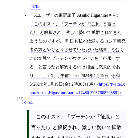
2470
[54]
Xユーザーの東野篤子 Atsuko Higashinoさん:
「このポスト、「プーチンが『征服』と言っ
た!」と解釈され、激しい勢いで拡散されてきた
ようなのですが、 昨日も私が信頼するロシア研究
者の方とやりとりさせていただいた結果、やはり
この文脈でプーチンがウクライナを「征服」す
る、と言ったと解釈するのは相当に恣意的であ
り、…」 / X
,
午前1:26 · 2024年1月19日
,
令和
6(2024)年1月19日(金) 2時36分13秒
https://twitter.c
om/AtsukoHigashino/status/1748019057608298881
[55]
>>54
このポスト、「プーチンが『征服』と
言った!」と解釈され、激しい勢いで拡散