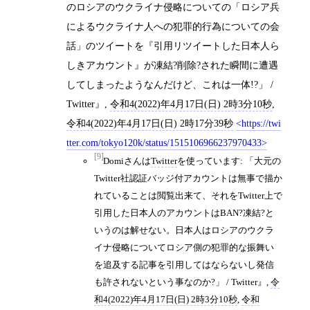
のロシアのウクライナ侵略についての「ロシア兵
によるウクライナ人への犯罪的行為についての会
話」のツイートを『引用リツイートした日本人ら
しきアカウント』が凍結?削除?された瞬間に遭遇
してしまったようなんだけど、これは一体!?」 /
Twitter
,
令和4(2022)年4月17日(日) 2時3分10秒
,
令和4(2022)年4月17日(日) 2時17分39秒
https://twi
tter.com/tokyo120k/status/1515106966237970433
[9]
Domiさんは
Twitter
を使っています: 「大元の
Twitter社認証バッジ付アカウントは無事で描か
れていることは閲覧出来て、それをTwitter上で
引用した日本人のアカウントはBAN?凍結?と
いうのは解せない。日本人はロシアのウクラ
イナ侵略についてロシア側の犯罪的な振舞い
を追及する記事を引用してはならないし発信
も許されないという事なのか?」 / Twitter
,
令
和4(2022)年4月17日(日) 2時3分10秒
,
令和