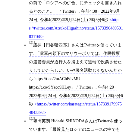
の前で「ロシアへの併合」にチェックを書き入れ
るとのこと。」 / Twitter
,
午前4:38 · 2022年9月
24日
,
令和4(2022)年9月24日(土) 3時5分6秒
http
s://twitter.com/AtsukoHigashino/status/1573396489501
831168
[21]
露探【円谷猪四郎】さんはTwitterを使っていま
す: 「露軍占領下のマリウーポリでは、住民投票
の選管委員が通行人を捕まえて道端で投票させた
りしていたらしい。いや署名活動じゃないんだか
ら https://t.co/2mAChFdvMU
https://t.co/SYzco9HLey」 / Twitter
,
午前4:20 ·
2022年9月24日
,
令和4(2022)年9月24日(土) 3時5分6
秒
https://twitter.com/karategin/status/157339179975
4043392
[22]
篠田英朗 Hideaki SHINODAさんはTwitterを使っ
ています: 「最近見たロシアのニュースの中でも