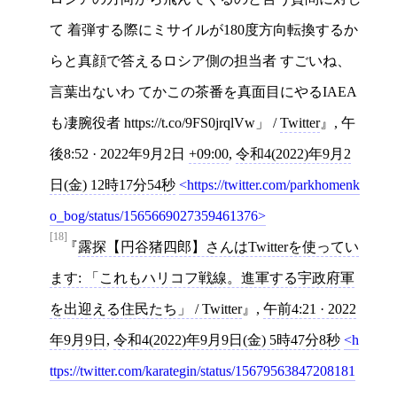
て 着弾する際にミサイルが180度方向転換するか
らと真顔で答えるロシア側の担当者 すごいね、
言葉出ないわ てかこの茶番を真面目にやるIAEA
も凄腕役者 https://t.co/9FS0jrqlVw」 /
Twitter
, 午
後8:52 · 2022年9月2日
+09:00
,
令和4(2022)年9月2
日(金) 12時17分54秒
https://twitter.com/parkhomenk
o_bog/status/1565669027359461376
[18]
露探【円谷猪四郎】さんはTwitterを使ってい
ます: 「これもハリコフ戦線。進軍する宇政府軍
を出迎える住民たち」 / Twitter
,
午前4:21 · 2022
年9月9日
,
令和4(2022)年9月9日(金) 5時47分8秒
h
ttps://twitter.com/karategin/status/15679563847208181