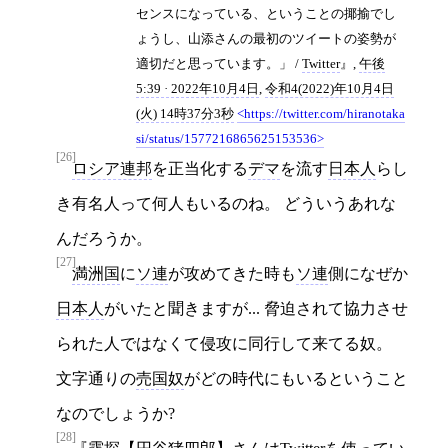
センスになっている、ということの揶揄でし
ょうし、山添さんの最初のツイートの姿勢が
適切だと思っています。」 /
Twitter
,
午後
5:39 · 2022年10月4日
,
令和4(2022)年10月4日
(火) 14時37分3秒
https://twitter.com/hiranotaka
si/status/1577216865625153536
[26]
ロシア連邦
を正当化する
デマ
を流す
日本人
らし
き有名人って何人もいるのね。 どういうあれな
んだろうか。
[27]
満洲国
に
ソ連
が攻めてきた時も
ソ連
側になぜか
日本人
がいたと聞きますが... 脅迫されて協力させ
られた人ではなくて侵攻に同行して来てる奴。
文字通りの
売国奴
がどの時代にもいるということ
なのでしょうか?
[28]