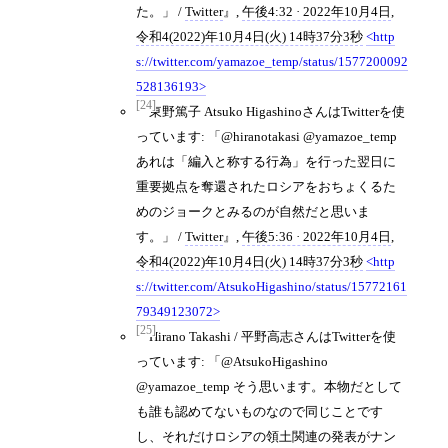
た。」 /
Twitter
,
午後4:32 · 2022年10月4日
,
令和4(2022)年10月4日(火) 14時37分3秒
http
s://twitter.com/yamazoe_temp/status/1577200092
528136193
[24]
東野篤子 Atsuko HigashinoさんはTwitterを使
っています: 「@hiranotakasi @yamazoe_temp
あれは「編入と称する行為」を行った翌日に
重要拠点を奪還されたロシアをおちょくるた
めのジョークとみるのが自然だと思いま
す。」 /
Twitter
,
午後5:36 · 2022年10月4日
,
令和4(2022)年10月4日(火) 14時37分3秒
http
s://twitter.com/AtsukoHigashino/status/15772161
79349123072
[25]
Hirano Takashi / 平野高志さんはTwitterを使
っています: 「@AtsukoHigashino
@yamazoe_temp そう思います。本物だとして
も誰も認めてないものなので同じことです
し、それだけロシアの領土関連の発表がナン