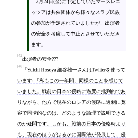
2月24日(金)に予定していたマースレニ
ッツアは共催団体から様々なスラブ民族
の参加が予定されていましたが、出演者
の安全を考慮して中止とさせていただき
ます。
[43]
出演者の安全???
[46]
Yuichi Hosoya 細谷雄一さんはTwitterを使って
います: 「私もこの一年間、同様のことを感じて
いました。戦前の日本の侵略に過度に批判的であ
りながら、他方で現在のロシアの侵略に過剰に寛
容で同情的なのは、どのような論理で説明できる
のか疑問です。しかも、戦前の日本の侵略時より
も、現在のほうがはるかに国際法が発展して、侵