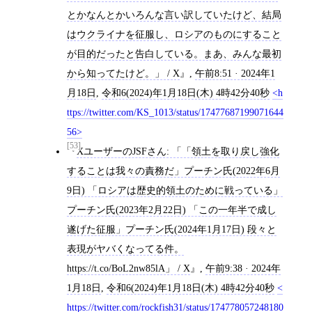
とかなんとかいろんな言い訳していたけど、結局
はウクライナを征服し、ロシアのものにすること
が目的だったと告白している。まあ、みんな最初
から知ってたけど。」 / X
,
午前8:51 · 2024年1
月18日
,
令和6(2024)年1月18日(木) 4時42分40秒
h
ttps://twitter.com/KS_1013/status/17477687199071644
56
[53]
XユーザーのJSFさん: 「「領土を取り戻し強化
することは我々の責務だ」プーチン氏(2022年6月
9日) 「ロシアは歴史的領土のために戦っている」
プーチン氏(2023年2月22日) 「この一年半で成し
遂げた征服」プーチン氏(2024年1月17日) 段々と
表現がヤバくなってる件。
https://t.co/BoL2nw85lA」 / X
,
午前9:38 · 2024年
1月18日
,
令和6(2024)年1月18日(木) 4時42分40秒
https://twitter.com/rockfish31/status/174778057248180