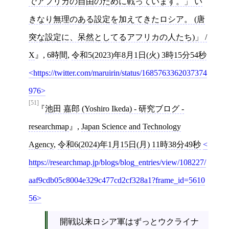
でアフリカの自由のために戦っています。」 い
きなり無理のある設定を加えてきたロシア。 (唐
突な設定に、呆然としてるアフリカの人たち)」 /
X
,
6時間
,
令和5(2023)年8月1日(火) 3時15分54秒
https://twitter.com/maruirin/status/1685763362037374
976
[51]
池田 嘉郎 (Yoshiro Ikeda) - 研究ブログ -
researchmap
,
Japan Science and Technology
Agency
,
令和6(2024)年1月15日(月) 11時38分49秒
https://researchmap.jp/blogs/blog_entries/view/108227/
aaf9cdb05c8004e329c477cd2cf328a1?frame_id=5610
56
開戦以来ロシア軍はずっとウクライナ