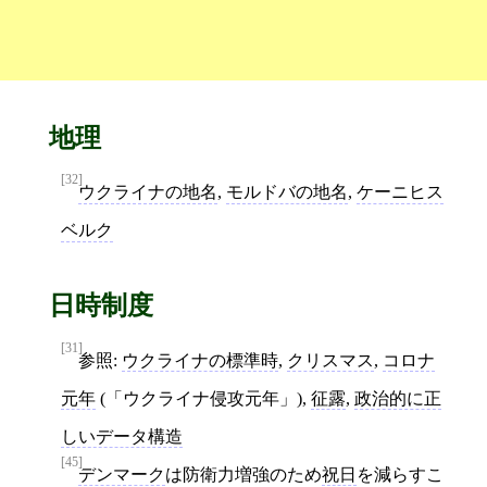
地理
[32]
ウクライナの地名
,
モルドバの地名
,
ケーニヒス
ベルク
日時制度
[31]
参照:
ウクライナの標準時
,
クリスマス
,
コロナ
元年
(「ウクライナ侵攻元年」),
征露
,
政治的に正
しいデータ構造
[45]
デンマーク
は防衛力増強のため
祝日
を減らすこ