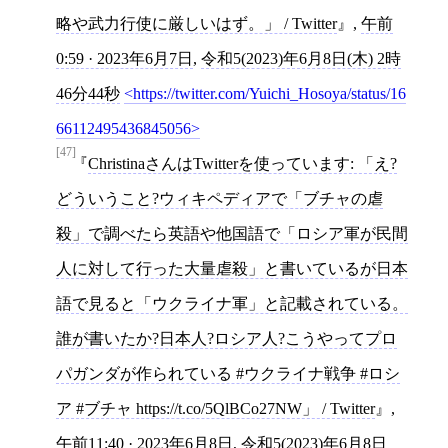
略や武力行使に厳しいはず。」 / Twitter
,
午前
0:59 · 2023年6月7日
,
令和5(2023)年6月8日(木) 2時
46分44秒
https://twitter.com/Yuichi_Hosoya/status/16
66112495436845056
[47]
ChristinaさんはTwitterを使っています: 「え?
どういうこと?ウィキペディアで「ブチャの虐
殺」で調べたら英語や他国語で「ロシア軍が民間
人に対して行った大量虐殺」と書いているが日本
語で見ると「ウクライナ軍」と記載されている。
誰が書いたか?日本人?ロシア人?こうやってプロ
パガンダが作られている #ウクライナ戦争 #ロシ
ア #ブチャ https://t.co/5QlBCo27NW」 / Twitter
,
午前11:40 · 2023年6月8日
,
令和5(2023)年6月8日