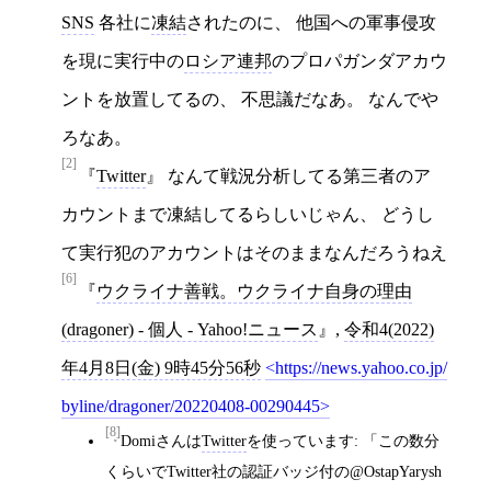
SNS
各社に
凍結
されたのに、 他国への軍事侵攻
を現に実行中の
ロシア連邦
のプロパガンダアカウ
ントを放置してるの、 不思議だなあ。 なんでや
ろなあ。
[2]
Twitter
なんて戦況分析してる第三者のア
カウントまで凍結してるらしいじゃん、 どうし
て実行犯のアカウントはそのままなんだろうねえ
[6]
ウクライナ善戦。ウクライナ自身の理由
(dragoner) - 個人 - Yahoo!ニュース
,
令和4(2022)
年4月8日(金) 9時45分56秒
https://news.yahoo.co.jp/
byline/dragoner/20220408-00290445
[8]
Domiさんは
Twitter
を使っています: 「この数分
くらいでTwitter社の認証バッジ付の@OstapYarysh