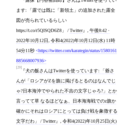
露探【円谷猪四郎】さんはTwitterを使ってい
ます: 「露では既に「新領土」の追加された露全
図が売られているらしい
https://t.co/r5QISQD6Z8」 /
Twitter
,
午後8:42 ·
2022年10月12日
,
令和4(2022)年10月12日(水) 11時
54分11秒
https://twitter.com/karategin/status/1580161
885668007936
[29]
犬の飯さんはTwitterを使っています: 「爺さ
んが「ロシアがZを旗に掲げるとるのはなんでじ
ゃ?日本海沖でやられた不吉の文字じゃろ?」とか
言ってて草 なるほどなぁ、日本海海戦でのz旗か
確かにそれはロシアにとっては負け戦を象徴する
文字だわ」 / Twitter
,
令和4(2022)年10月25日(火)