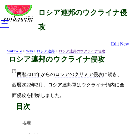
ロシア連邦のウクライナ侵
三
攻
Edit
New
SuikaWiki
>
Wiki
>
ロシア連邦
>
ロシア連邦のウクライナ侵攻
ロシア連邦のウクライナ侵攻
[7]
西暦2014年
からの
ロシアのクリミア侵攻
に続き、
西暦2022年2月
、
ロシア連邦
軍は
ウクライナ
領内に全
面侵攻を開始しました。
目次
地理