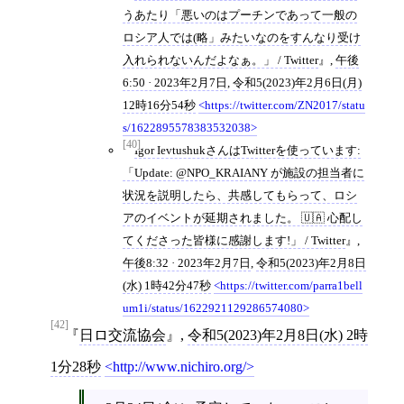
うあたり「悪いのはプーチンであって一般の
ロシア人では(略」みたいなのをすんなり受け
入れられないんだよなぁ。」 / Twitter
,
午後
6:50 · 2023年2月7日
,
令和5(2023)年2月6日(月)
12時16分54秒
https://twitter.com/ZN2017/statu
s/1622895578383532038
[40]
Igor IevtushukさんはTwitterを使っています:
「Update: @NPO_KRAIANY が施設の担当者に
状況を説明したら、共感してもらって、ロシ
アのイベントが延期されました。 🇺🇦 心配し
てくださった皆様に感謝します!」 / Twitter
,
午後8:32 · 2023年2月7日
,
令和5(2023)年2月8日
(水) 1時42分47秒
https://twitter.com/parra1bell
um1i/status/1622921129286574080
[42]
日ロ交流協会
,
令和5(2023)年2月8日(水) 2時
1分28秒
http://www.nichiro.org/