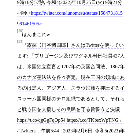
9時16分57秒
,
令和4(2022)年10月25日(火) 9時21分
44秒
https://twitter.com/iunomesu/status/1584731815
981461505
[30]
ほんまこれw
[33]
露探【円谷猪四郎】さんはTwitterを使ってい
ます: 「プリゴージン及びワグネル幹部社員427人
は、米国独立宣言と1707年の英国合同法、1867年
のカナダ憲法法を各々否定。現在三国の領域にあ
るのは黒人、アジア人、スラヴ民族を抑圧するイ
スラーム国同様のテロ組織であるとして、それら
と戦う国を支援しその良民を守る旨誓うと決議
https://t.co/qgGgFqQp54 https://t.co/TKbsxWpTNG」
/ Twitter
,
午前5:44 · 2023年2月6日
,
令和5(2023)年