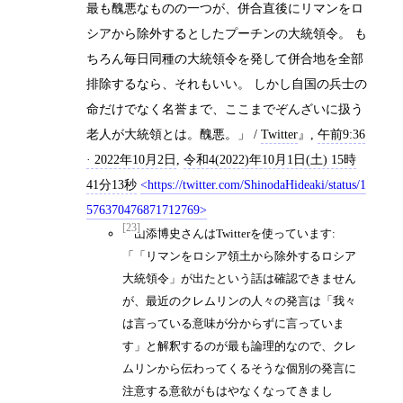
最も醜悪なものの一つが、併合直後にリマンをロ
シアから除外するとしたプーチンの大統領令。 も
ちろん毎日同種の大統領令を発して併合地を全部
排除するなら、それもいい。 しかし自国の兵士の
命だけでなく名誉まで、ここまでぞんざいに扱う
老人が大統領とは。醜悪。」 /
Twitter
,
午前9:36
· 2022年10月2日
,
令和4(2022)年10月1日(土) 15時
41分13秒
https://twitter.com/ShinodaHideaki/status/1
576370476871712769
[23]
山添博史さんはTwitterを使っています:
「「リマンをロシア領土から除外するロシア
大統領令」が出たという話は確認できません
が、最近のクレムリンの人々の発言は「我々
は言っている意味が分からずに言っていま
す」と解釈するのが最も論理的なので、クレ
ムリンから伝わってくるそうな個別の発言に
注意する意欲がもはやなくなってきまし