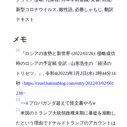
新型コロナウイルス
,
敵性語
,
必勝しゃもじ
,
翻訳
テキスト
メモ
[4]
ロシアの攻勢と新世界 (2022/02/26): 侵略成功
時のロシアの予定稿 全訳 -
山形浩生
の「経済の
トリセツ」
,
令和4(2022)年3月2日(水) 2時44分14
秒
https://cruel.hatenablog.com/entry/2022/03/02/001
238
[5]
>>4
プロパガンダ
超えて
怪文書
やろw
[1]
米国
の
トランプ大統領
政権末期に暴徒を扇動し
たという理由で
ドナルドトランプ
のアカウントは