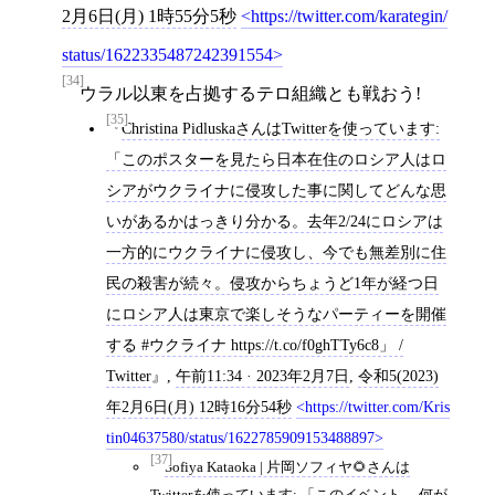
2月6日(月) 1時55分5秒
https://twitter.com/karategin/
status/1622335487242391554
[34]
ウラル以東を占拠するテロ組織とも戦おう!
[35]
Christina PidluskaさんはTwitterを使っています:
「このポスターを見たら日本在住のロシア人はロ
シアがウクライナに侵攻した事に関してどんな思
いがあるかはっきり分かる。去年2/24にロシアは
一方的にウクライナに侵攻し、今でも無差別に住
民の殺害が続々。侵攻からちょうど1年が経つ日
にロシア人は東京で楽しそうなパーティーを開催
する #ウクライナ https://t.co/f0ghTTy6c8」 /
Twitter
,
午前11:34 · 2023年2月7日
,
令和5(2023)
年2月6日(月) 12時16分54秒
https://twitter.com/Kris
tin04637580/status/1622785909153488897
[37]
Sofiya Kataoka | 片岡ソフィヤ🌻さんは
Twitterを使っています: 「このイベント。 何が