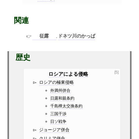
関連
征露
ドネツ川のかっぱ
,
歴史
[5]
ロシア
による
侵略
ロシアの極東侵略
外満州併合
日露和親条約
千島樺太交換条約
三国干渉
日ソ戦争
ジョージア併合
クリミア併合