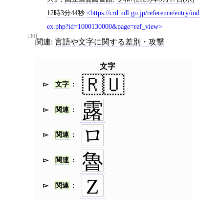
12時3分44秒
https://crd.ndl.go.jp/reference/entry/ind
ex.php?id=1000130000&page=ref_view
[30]
関連:
言語や文字に関する差別・攻撃
文字
🇷🇺
文字
露
関連
ロ
関連
魯
関連
Z
関連