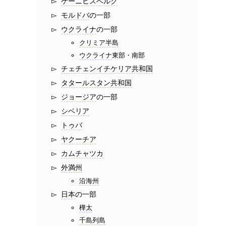
ケーニヒスベルク
モルドバ
の一部
ウクライナ
の一部
クリミア半島
ウクライナ
東部・南部
チェチェンイチケリア共和国
タタールスタン共和国
ジョージア
の一部
シベリア
トゥバ
ヤクーチア
カムチャツカ
外満州
沿海州
日本
の一部
樺太
千島列島