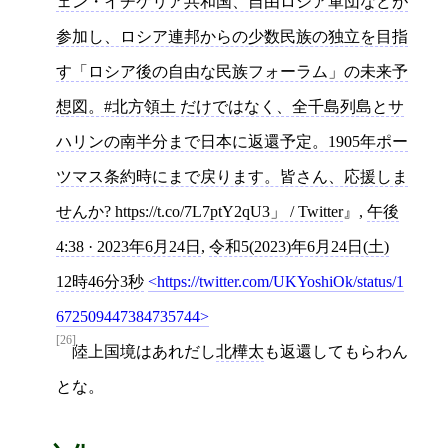
ェン・イチケリア共和国、自由ロシア軍団などが
参加し、ロシア連邦からの少数民族の独立を目指
す「ロシア後の自由な民族フォーラム」の未来予
想図。#北方領土 だけではなく、全千島列島とサ
ハリンの南半分まで日本に返還予定。1905年ポー
ツマス条約時にまで戻ります。皆さん、応援しま
せんか? https://t.co/7L7ptY2qU3」 / Twitter
,
午後
4:38 · 2023年6月24日
,
令和5(2023)年6月24日(土)
12時46分3秒
https://twitter.com/UKYoshiOk/status/1
672509447384735744
[26]
陸上国境はあれだし
北樺太
も返還してもらわん
とな。