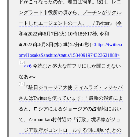
ドがこうなったのか。理由は簡単。彼は、レニ
ングラード市役所の頃から、プーチンがリクル
ートしたエージェントの一人。」 / Twitter
(
令
和4(2022)年6月7日(火) 10時18分17秒
,
令和
4(2022)年6月8日(水) 0時52分42秒
)
https://twitter.c
om/HosakaSanshiro/status/1534091974323621888
[13]
>>6
今読むと盛大な前フリにしか聞こえない
なあww
[14]
駐日ジョージア大使 ティムラズ・レジャバ
さんはTwitterを使っています: 「最新の報道によ
ると、ロシアによるジョージアの占領地におい
て、Zardiantkari村付近の「行政」境界線がジョ
ージア政府がコントロールする側に動いたとの