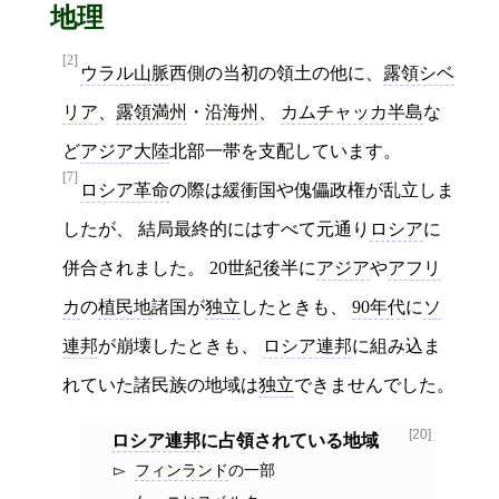
地理
[2]
ウラル山脈
西側の当初の領土の他に、
露領シベ
リア
、
露領満州
・
沿海州
、
カムチャッカ半島
な
ど
アジア大陸
北部一帯を支配しています。
[7]
ロシア革命
の際は緩衝国や傀儡政権が乱立しま
したが、 結局最終的にはすべて元通り
ロシア
に
併合されました。 20世紀後半に
アジア
や
アフリ
カ
の
植民地
諸国が
独立
したときも、
90年代
に
ソ
連邦
が崩壊したときも、
ロシア連邦
に組み込ま
れていた諸民族の地域は
独立
できませんでした。
[20]
ロシア連邦
に
占領されている地域
フィンランド
の一部