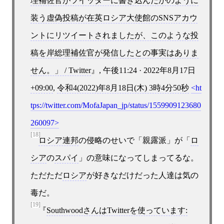
理補佐官がツイッターに書き込んだかのように
装う虚偽投稿が在英ロシア大使館のSNSアカウ
ントにリツイートされましたが、このような投
稿を岸総理補佐官が発信したとの事実はありま
せん。」 / Twitter
, 午後11:24 · 2022年8月17日
+09:00
,
令和4(2022)年8月18日(木) 3時4分50秒
ht
tps://twitter.com/MofaJapan_jp/status/1559909123680
260097
[18]
ロシア連邦
の侵略のせいで「親露派」が「
ロ
シア
の
スパイ
」の意味になってしまってるな。
ただただ
ロシア
が好きなだけだった人達は気の
毒だ。
[19]
SouthwoodさんはTwitterを使っています: