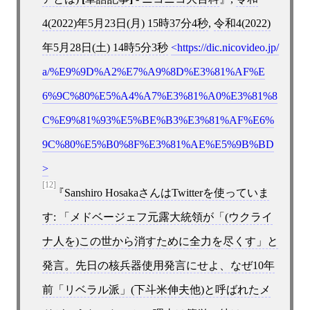
4(2022)年5月23日(月) 15時37分4秒
,
令和4(2022)
年5月28日(土) 14時5分3秒
https://dic.nicovideo.jp/
a/%E9%9D%A2%E7%A9%8D%E3%81%AF%E
6%9C%80%E5%A4%A7%E3%81%A0%E3%81%8
C%E9%81%93%E5%BE%B3%E3%81%AF%E6%
9C%80%E5%B0%8F%E3%81%AE%E5%9B%BD
[12]
Sanshiro HosakaさんはTwitterを使っていま
す: 「メドベージェフ元露大統領が「(ウクライ
ナ人を)この世から消すために全力を尽くす」と
発言。先日の核兵器使用発言にせよ、なぜ10年
前「リベラル派」(下斗米伸夫他)と呼ばれたメ