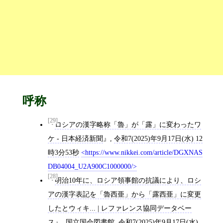
呼称
[29]
ロシアの漢字略称「魯」が「露」に変わったワ
ケ - 日本経済新聞
,
令和7(2025)年9月17日(水) 12
時3分53秒
https://www.nikkei.com/article/DGXNAS
DB04004_U2A900C1000000/
[28]
明治10年に、ロシア領事館の抗議により、ロシ
アの漢字表記を「魯西亜」から「露西亜」に変更
したとウィキ... | レファレンス協同データベー
ス
,
国立国会図書館
,
令和7(2025)年9月17日(水)