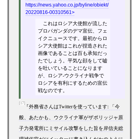
https://news.yahoo.co.jp/byline/obiekt/
20220816-00310561
これはロシア大使館が流した
プロパガンダのデマ宣伝、フェ
イクニュースです。最初からロ
シア大使館はこれが捏造された
画像であることは百も承知だっ
たでしょう。平気な顔をして嘘
を吐いていることになります
が、ロシア-ウクライナ戦争で
ロシアを有利にするための宣伝
戦なのです。
[17]
外務省さんはTwitterを使っています: 「今
般、あたかも、ウクライナ軍がザポリッジャ原
子力発電所にミサイル攻撃をした旨を岸信夫総