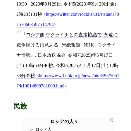
10:39 · 2023年9月29日
,
令和5(2023)年9月29日(金)
2時23分31秒
https://twitter.com/rockfish31/status/170
7570663597514794
[27]
ロシア側 ウクライナとの直接協議で“永遠に
戦争続ける用意ある” 米紙報道 | NHK | ウクライ
ナ情勢
,
日本放送協会
,
令和7(2025)年5月17日
(土) 10時53分46秒
,
令和7(2025)年5月17日(土) 12時
33分35秒
https://www3.nhk.or.jp/news/html/2025051
7/k10014808781000.html
民族
[9]
ロシア
の人々
ロシア人