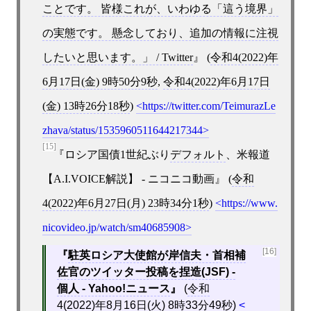
ことです。 皆様これが、いわゆる「這う境界」
の実態です。 懸念しており、追加の情報に注視
したいと思います。」 / Twitter
(
令和4(2022)年
6月17日(金) 9時50分9秒
,
令和4(2022)年6月17日
(金) 13時26分18秒
)
https://twitter.com/TeimurazLe
zhava/status/1535960511644217344
[15]
ロシア国債1世紀ぶり
デフォルト
、米報道
【A.I.VOICE解説】 - ニコニコ動画
(
令和
4(2022)年6月27日(月) 23時34分1秒
)
https://www.
nicovideo.jp/watch/sm40685908
[16]
駐英ロシア大使館が岸信夫・首相補
佐官のツイッター投稿を捏造(JSF) -
個人 - Yahoo!ニュース
(
令和
4(2022)年8月16日(火) 8時33分49秒
)