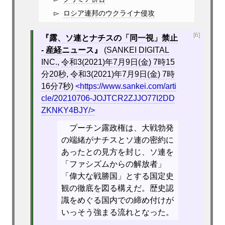
ロシア連邦のウクライナ侵攻
[6]
露、ソ連とナチスの「同一視」禁止
- 産経ニュース
(
SANKEI DIGITAL
INC.
,
令和3(2021)年7月9日(金) 7時15
分20秒
,
令和3(2021)年7月9日(金) 7時
16分7秒
)
https://www.sankei.com/arti
cle/20210706-JOJTCR2ZJJO77I2DD
ZKNKY4BJY/
プーチン露政権は、大戦勃発
の端緒がナチスとソ連の密約に
あったとの見方を封じ、ソ連を
「ファシズムからの解放者」
「偉大な戦勝国」とする国定史
観の徹底を図る構えだ。歴史認
識をめぐる国内での締め付けが
いっそう強まる流れとなった。