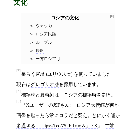
文化
[8]
ロシア
の
文化
ウォッカ
ロシア民謡
ルーブル
侵略
一方ロシアは
[3]
長らく
露暦
(
ユリウス暦
) を使っていました。
現在は
グレゴリオ暦
を採用しています。
[4]
標準時
と
夏時刻
は、
ロシアの標準時
を参照。
[24]
XユーザーのJSFさん: 「ロシア大使館が何か
画像を貼ったら常にコラだと疑え。とにかく嘘が
多過ぎる。 https://t.co/75tjFiJVmW」 / X
,
午前