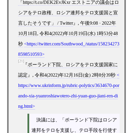
「https://t.co/DEK2EvJKxr エストニアの議会はロ
シアをテロ政権、ロシア連邦をテロ支援国と宣
言したそうです」 / Twitter
,
午後9:08 · 2022年
10月18日
,
令和4(2022)年10月19日(水) 1時53分48
秒
https://twitter.com/Southwood_/status/158234273
8598510593
[21]
ポーランド下院、ロシアをテロ支援国家に
認定
,
令和4(2022)年12月16日(金) 2時8分39秒
https://www.ukrinform.jp/rubric-polytics/3634670-por
ando-xia-yuanroshiawotero-zhi-yuan-guo-jiani-ren-di
ng.html
決議には、「ポーランド下院はロシア
連邦をテロを支援し、テロ手段を行使す