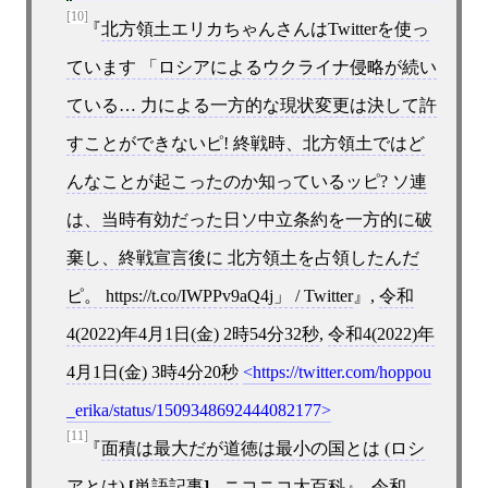
[10]
北方領土エリカちゃんさんはTwitterを使っ
ています 「ロシアによるウクライナ侵略が続い
ている… 力による一方的な現状変更は決して許
すことができないピ! 終戦時、北方領土ではど
んなことが起こったのか知っているッピ? ソ連
は、当時有効だった日ソ中立条約を一方的に破
棄し、終戦宣言後に 北方領土を占領したんだ
ピ。 https://t.co/IWPPv9aQ4j」 / Twitter
,
令和
4(2022)年4月1日(金) 2時54分32秒
,
令和4(2022)年
4月1日(金) 3時4分20秒
https://twitter.com/hoppou
_erika/status/1509348692444082177
[11]
面積は最大だが道徳は最小の国とは (ロシ
アとは)
[
単語記事
]
- ニコニコ大百科
,
令和