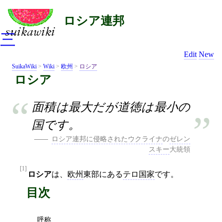
ロシア連邦
三
Edit
New
SuikaWiki
>
Wiki
>
欧州
>
ロシア
ロシア
面積は最大だが道徳は最小の
国です。
ロシア連邦に侵略されたウクライナ
の
ゼレン
スキー
大統領
[1]
ロシア
は、
欧州
東部にある
テロ国家
です。
目次
呼称