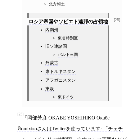
北方領土
[25]
ロシア帝国
や
ソビエト連邦
の
占領地
内満州
東省特別区
旧ソ連諸国
バルト三国
外蒙古
東トルキスタン
アフガニスタン
東欧
東ドイツ
[23]
岡部芳彦 OKABE YOSHIHIKO Окабе
ЙошіхікоさんはTwitterを使っています: 「チェチ