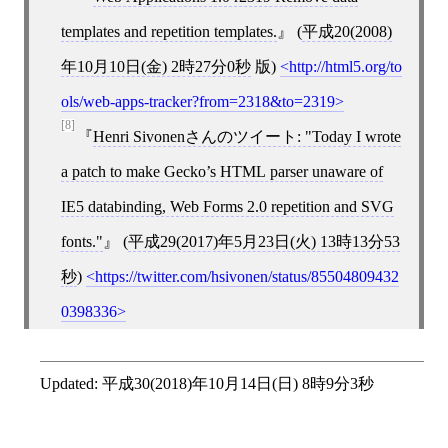
templates and repetition templates.
(
平成20(2008)
年10月10日(金) 2時27分0秒
版)
http://html5.org/to
ols/web-apps-tracker?from=2318&to=2319
[8]
Henri Sivonenさんのツイート: "Today I wrote
a patch to make Gecko’s HTML parser unaware of
IE5 databinding, Web Forms 2.0 repetition and SVG
fonts."
(
平成29(2017)年5月23日(火) 13時13分53
秒
)
https://twitter.com/hsivonen/status/85504809432
0398336
Updated:
平成30(2018)年10月14日(日) 8時9分3秒