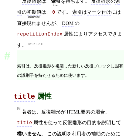
索引
反復雛形
は、
を持ちます。
反復雛形
の
索
index
引
の
初期値
は、
です。
索引
は
マーク付け
には
0
initial value
直接現れませんが、
DOM
の
属性
によりアクセスできま
repetitionIndex
WF2 3.2.1
す。
索引
は、
反復雛形
を
複製
した新しい
反復ブロック
に固有
clone
の識別子を持たせるために使います。
属性
title
[6]
著者
は、
反復雛形
が
HTML要素
の場合、
属性
を使って
反復雛形
の目的を説明
して
title
構いません
。 この説明を
利用者
の補助のために