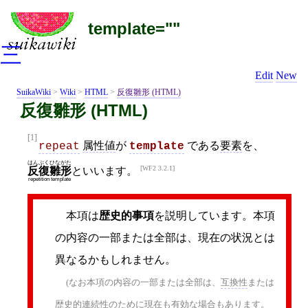
template=""
三
Edit
New
SuikaWiki
>
Wiki
>
HTML
>
反復雛形 (HTML)
反復雛形 (HTML)
[1]
属性値
が
である
要素
を、
repeat
template
はんぷくひながた
WF2 3.2.1
といいます。
反復雛形
repetition template
本項は
歴史的事項
を説明しています。本項
の内容の一部または全部は、現在の状況とは
異なるかもしれません。
(なお本項の内容の一部または全部は、
互換性
または
歴史的連続性のために現在も有効な場合もあります。