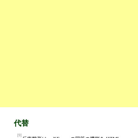
代替
[9]