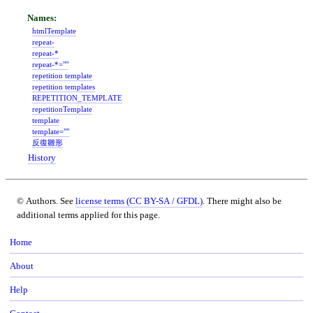
htmlTemplate
repeat-
repeat-*
repeat-*=""
repetition template
repetition templates
REPETITION_TEMPLATE
repetitionTemplate
template
template=""
反復雛形
History
© Authors. See
license terms (CC BY-SA / GFDL)
. There might also be
additional terms applied for this page.
Home
About
Help