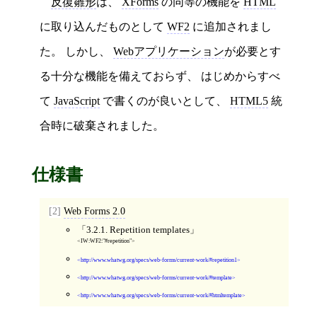
反復雛形
は、
XForms
の同等の機能を
HTML
に取り込んだものとして
WF2
に追加されまし
た。 しかし、
Webアプリケーション
が必要とす
る十分な機能を備えておらず、 はじめからすべ
て
JavaScript
で書くのが良いとして、
HTML5
統
合時に破棄されました。
仕様書
[2]
Web Forms 2.0
3.2.1. Repetition templates
IW:WF2:"#repetition"
http://www.whatwg.org/specs/web-forms/current-work/#repetition1
http://www.whatwg.org/specs/web-forms/current-work/#template
http://www.whatwg.org/specs/web-forms/current-work/#htmltemplate