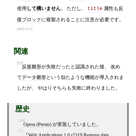
使用
して構いません
。 ただし、
属性
も
反
title
復ブロック
に複製されることに注意が必要です。
WF2 3.2.1
関連
[11]
反復雛形
が失敗だったと認識された後、 改め
て
データ雛形
という似たような機能が導入されま
したが、 やはりそちらも失敗に終わりました。
歴史
[10]
Opera
(
Presto
) が実装していました。
[7]
Web Applications 1.0 r2319 Remove data