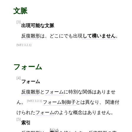
文脈
[3]
出現可能な文脈
反復雛形
は、どこにでも出現
して構いません
。
WF2 3.2.1
フォーム
[4]
フォーム
反復雛形
と
フォーム
に特別な関係はありませ
WF2 3.2.1
ん。
フォーム制御子
とは異なり、 関連付
けられた
フォーム
のような概念はありません。
[5]
索引
さくいん