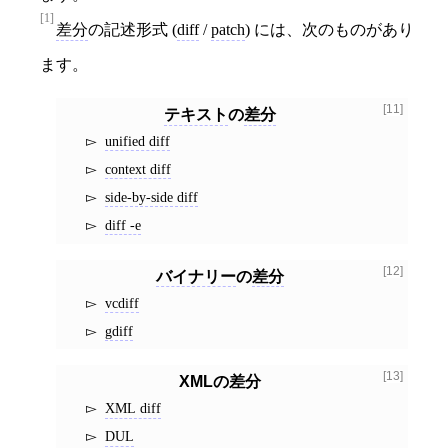
[1]
差分
の記述形式 (
diff
/
patch
) には、次のものがあり
ます。
[11]
テキスト
の
差分
unified diff
context diff
side-by-side diff
diff -e
[12]
バイナリー
の
差分
vcdiff
gdiff
[13]
XMLの差分
XML diff
DUL