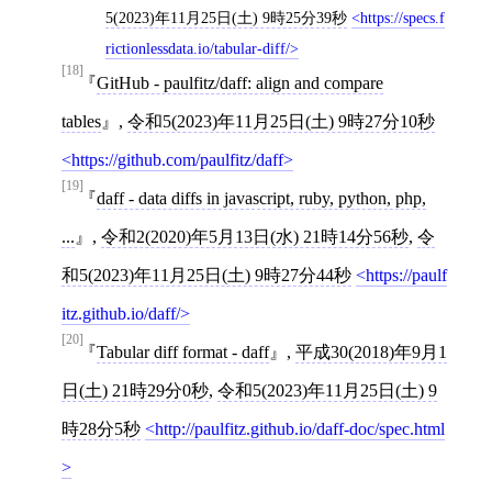
5(2023)年11月25日(土) 9時25分39秒
https://specs.f
rictionlessdata.io/tabular-diff/
[18]
GitHub - paulfitz/daff: align and compare
tables
,
令和5(2023)年11月25日(土) 9時27分10秒
https://github.com/paulfitz/daff
[19]
daff - data diffs in javascript, ruby, python, php,
...
,
令和2(2020)年5月13日(水) 21時14分56秒
,
令
和5(2023)年11月25日(土) 9時27分44秒
https://paulf
itz.github.io/daff/
[20]
Tabular diff format - daff
,
平成30(2018)年9月1
日(土) 21時29分0秒
,
令和5(2023)年11月25日(土) 9
時28分5秒
http://paulfitz.github.io/daff-doc/spec.html