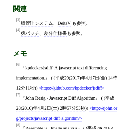
関連
[3]
版管理システム
、
DeltaV
も参照。
[4]
猿パッチ
、
差分仕様書
も参照。
メモ
[6]
kpdecker/jsdiff: A javascript text differencing
implementation.
( (
平成29(2017)年4月7日(金) 14時
12分11秒
))
https://github.com/kpdecker/jsdiff
[7]
John Resig - Javascript Diff Algorithm
( (
平成
28(2016)年4月2日(土) 2時57分53秒
))
http://ejohn.or
g/projects/javascript-diff-algorithm/
[8]
Resemble.js : Image analysis
( (
平成28(2016)