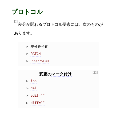
プロトコル
[2]
差分
が関わる
プロトコル要素
には、次のものが
あります。
差分符号化
PATCH
PROPPATCH
[23]
変更の
マーク付け
ins
del
edit=""
diff=""