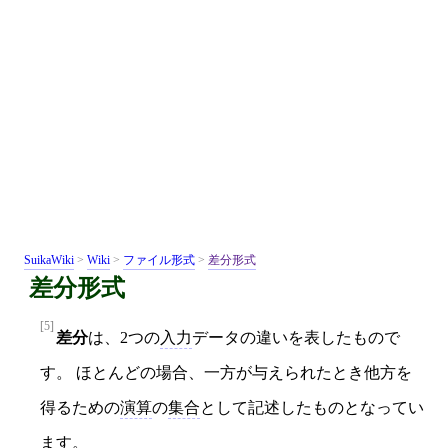
SuikaWiki
>
Wiki
>
ファイル形式
>
差分形式
差分形式
[5]
差分
は、2つの
入力
データの違いを表したもので
す。 ほとんどの場合、一方が与えられたとき他方を
得るための
演算
の
集合
として記述したものとなってい
ます。