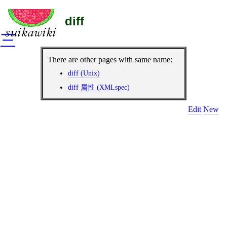
diff
三
There are other pages with same name:
diff (Unix)
diff 属性 (XMLspec)
Edit
New