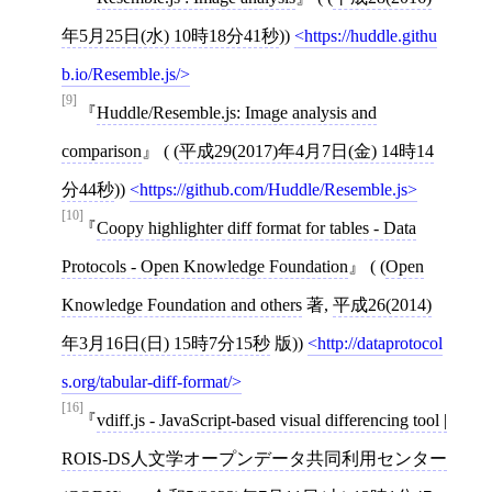
年5月25日(水) 10時18分41秒
))
https://huddle.githu
b.io/Resemble.js/
[9]
Huddle/Resemble.js: Image analysis and
comparison
( (
平成29(2017)年4月7日(金) 14時14
分44秒
))
https://github.com/Huddle/Resemble.js
[10]
Coopy highlighter diff format for tables - Data
Protocols - Open Knowledge Foundation
( (
Open
Knowledge Foundation and others
著,
平成26(2014)
年3月16日(日) 15時7分15秒
版))
http://dataprotocol
s.org/tabular-diff-format/
[16]
vdiff.js - JavaScript-based visual differencing tool |
ROIS-DS人文学オープンデータ共同利用センター