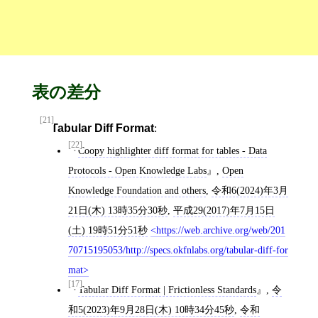
表の差分
[21]
Tabular Diff Format
:
[22]
Coopy highlighter diff format for tables - Data
Protocols - Open Knowledge Labs
,
Open
Knowledge Foundation and others
,
令和6(2024)年3月
21日(木) 13時35分30秒
,
平成29(2017)年7月15日
(土) 19時51分51秒
https://web.archive.org/web/201
70715195053/http://specs.okfnlabs.org/tabular-diff-for
mat
[17]
Tabular Diff Format | Frictionless Standards
,
令
和5(2023)年9月28日(木) 10時34分45秒
,
令和