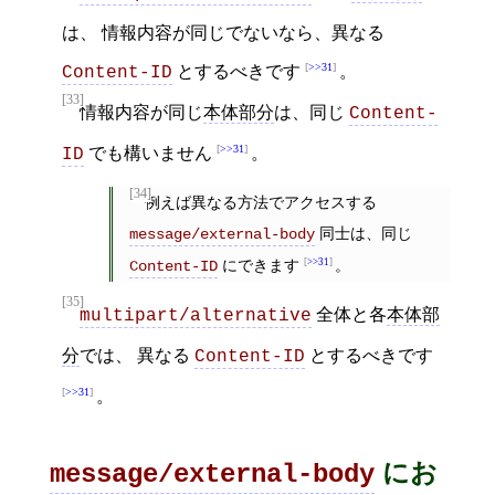
は、 情報内容が同じでないなら、異なる
>>31
とするべきです
。
Content-ID
[33]
情報内容が同じ
本体部分
は、同じ
Content-
>>31
でも構いません
。
ID
[34]
例えば異なる方法でアクセスする
同士は、同じ
message/external-body
にできます
>>31
。
Content-ID
[35]
全体と各
本体部
multipart/alternative
分
では、 異なる
とするべきです
Content-ID
>>31
。
にお
message/external-body