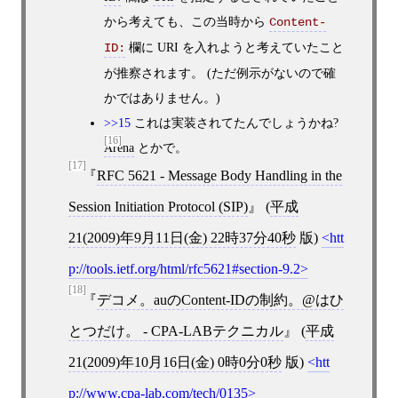
から考えても、この当時から
Content-
欄に URI を入れようと考えていたこと
ID:
が推察されます。 (ただ例示がないので確
かではありません。)
>>15
これは実装されてたんでしょうかね?
[16]
Arena
とかで。
[17]
RFC 5621 - Message Body Handling in the
Session Initiation Protocol (SIP)
(
平成
21(2009)年9月11日(金) 22時37分40秒
版)
htt
p://tools.ietf.org/html/rfc5621#section-9.2
[18]
デコメ。auのContent-IDの制約。@はひ
とつだけ。 - CPA-LABテクニカル
(
平成
21(2009)年10月16日(金) 0時0分0秒
版)
htt
p://www.cpa-lab.com/tech/0135