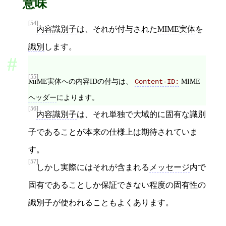
意味
[54]
内容識別子
は、それが付与された
MIME実体
を
識別
します。
[55]
MIME実体
への
内容ID
の付与は、
MIME
Content-ID:
ヘッダー
によります。
[56]
内容識別子
は、それ単独で大域的に固有な識別
子であることが本来の仕様上は期待されていま
す。
[57]
しかし実際にはそれが含まれる
メッセージ
内で
固有であることしか保証できない程度の固有性の
識別子が使われることもよくあります。