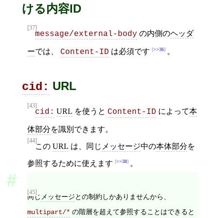
ける内容ID
[37]
の内側の
ヘッダ
message/external-body
>>36
ー
では、
は必須です
。
Content-ID
URL
cid:
[43]
URL
を使うと
によって
本
cid:
Content-ID
体部分
を識別できます。
[44]
この
URL
は、同じ
メッセージ
中の
本体部分
を
>>38
参照するために使えます
。
[45]
同じ
メッセージ
との制約しかありませんから、
の階層を超えて参照することはできると
multipart/*