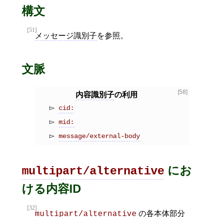
構文
[51]
メッセージ識別子
を参照。
文脈
[58]
内容識別子
の利用
cid:
mid:
message/external-body
にお
multipart/alternative
ける内容ID
[32]
の各
本体部分
multipart/alternative