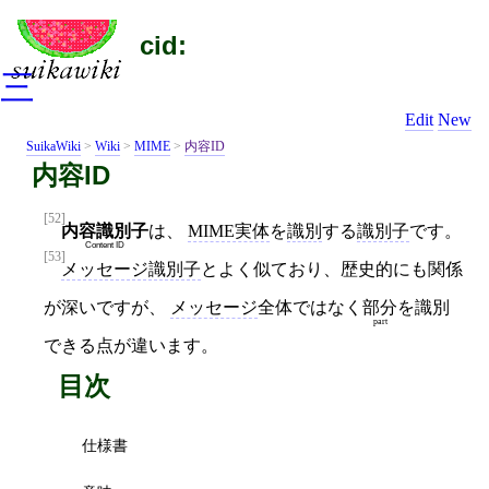
cid:
三
Edit
New
SuikaWiki
>
Wiki
>
MIME
>
内容ID
内容ID
[52]
内容識別子
は、
MIME実体
を
識別
する
識別子
です。
Content ID
[53]
メッセージ識別子
とよく似ており、歴史的にも関係
が深いですが、
メッセージ
全体ではなく
部分
を識別
part
できる点が違います。
目次
仕様書