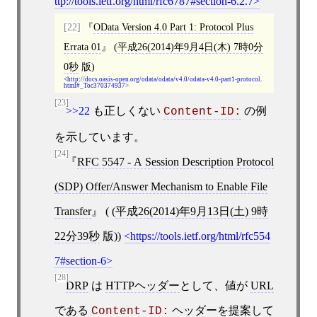
ttp://tools.ietf.org/html/rfc6787#section-6.2.7
[22]
OData Version 4.0 Part 1: Protocol Plus
Errata 01
(
平成26(2014)年9月4日(木) 7時0分
0秒
版)
http://docs.oasis-open.org/odata/odata/v4.0/odata-v4.0-part1-protocol.
html#_Toc370374937
[23]
>>22
も正しくない
の例
Content-ID:
を示しています。
[24]
RFC 5547 - A Session Description Protocol
(SDP) Offer/Answer Mechanism to Enable File
Transfer
( (
平成26(2014)年9月13日(土) 9時
22分39秒
版))
https://tools.ietf.org/html/rfc554
7#section-6
[28]
DRP
は
HTTPヘッダー
として、値が
URL
である
ヘッダー
を提案して
Content-ID: