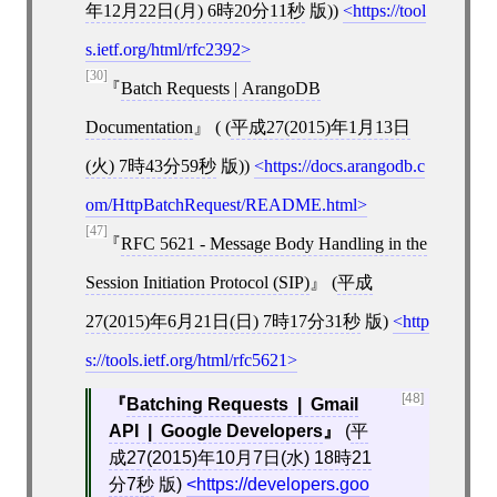
年12月22日(月) 6時20分11秒
版))
https://tool
s.ietf.org/html/rfc2392
[30]
Batch Requests | ArangoDB
Documentation
( (
平成27(2015)年1月13日
(火) 7時43分59秒
版))
https://docs.arangodb.c
om/HttpBatchRequest/README.html
[47]
RFC 5621 - Message Body Handling in the
Session Initiation Protocol (SIP)
(
平成
27(2015)年6月21日(日) 7時17分31秒
版)
http
s://tools.ietf.org/html/rfc5621
[48]
Batching Requests | Gmail
API | Google Developers
(
平
成27(2015)年10月7日(水) 18時21
分7秒
版)
https://developers.goo