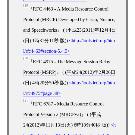
[19]
RFC 4463 - A Media Resource Control
Protocol (MRCP) Developed by Cisco, Nuance,
and Speechworks
( (
平成23(2011)年12月4日
(日) 1時31分11秒
版))
http://tools.ietf.org/htm
l/rfc4463#section-5.4.5
[20]
RFC 4975 - The Message Session Relay
Protocol (MSRP)
( (
平成24(2012)年2月26日
(日) 4時20分50秒
版))
http://tools.ietf.org/htm
l/rfc4975#page-38
[21]
RFC 6787 - Media Resource Control
Protocol Version 2 (MRCPv2)
( (
平成
24(2012)年11月13日(火) 6時18分40秒
版))
h