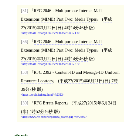
[31]
RFC 2046 - Multipurpose Internet Mail
Extensions (MIME) Part Two: Media Types
(
平成
27(2015)年3月22日(日) 4時14分46秒
版)
http://tools.ietf.org/html/rfc2046#section-5.1.4
[36]
RFC 2046 - Multipurpose Internet Mail
Extensions (MIME) Part Two: Media Types
(
平成
27(2015)年3月22日(日) 4時14分46秒
版)
http://tools.ietf.org/html/rfc2046#section-5.2.3
[38]
RFC 2392 - Content-ID and Message-ID Uniform
Resource Locators
(
平成27(2015)年6月21日(日) 7時
39分7秒
版)
https://tools.ietf.org/html/rfc2392
[39]
RFC Errata Report
(
平成27(2015)年6月24日
(水) 4時52分46秒
版)
http://www.rfc-editor.org/errata_search.php?rfc=2392