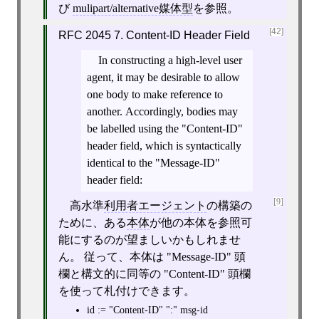
び
mulipart/alternative媒体型
を参照。
[42]
RFC 2045 7. Content-ID Header Field
In constructing a high-level user
agent, it may be desirable to allow
one body to make reference to
another. Accordingly, bodies may
be labelled using the "Content-ID"
header field, which is syntactically
identical to the "Message-ID"
header field:
[9]
高水準
利用者エージェント
の構築の
ために、ある
本体
が他の本体を参照可
能にするのが望ましいかもしれませ
ん。 従って、本体は "Message-ID" 頭
欄と構文的に同等の "Content-ID" 頭欄
を使って札付けできます。
id := "Content-ID" ":" msg-id