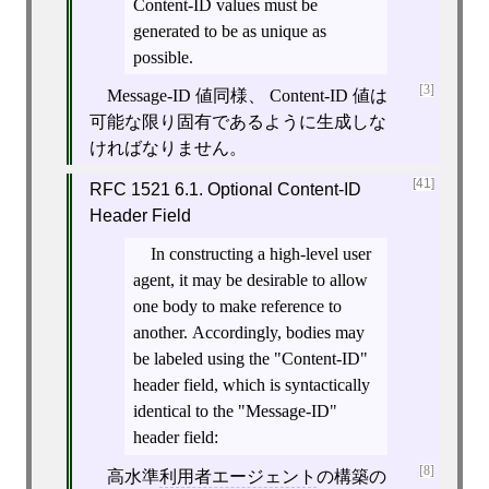
Content-ID values must be
generated to be as unique as
possible.
[3]
Message-ID 値同様、 Content-ID 値は
可能な限り固有であるように生成しな
ければなりません。
[41]
RFC 1521 6.1. Optional Content-ID
Header Field
In constructing a high-level user
agent, it may be desirable to allow
one body to make reference to
another. Accordingly, bodies may
be labeled using the "Content-ID"
header field, which is syntactically
identical to the "Message-ID"
header field:
[8]
高水準
利用者エージェント
の構築の