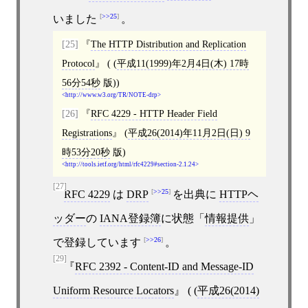
>>25
いました
。
[25]
The HTTP Distribution and Replication
Protocol
( (
平成11(1999)年2月4日(木) 17時
56分54秒
版))
http://www.w3.org/TR/NOTE-drp
[26]
RFC 4229 - HTTP Header Field
Registrations
(
平成26(2014)年11月2日(日) 9
時53分20秒
版)
http://tools.ietf.org/html/rfc4229#section-2.1.24
[27]
>>25
RFC 4229
は
DRP
を出典に
HTTPヘ
ッダー
の
IANA登録簿
に状態「
情報提供
」
>>26
で登録しています
。
[29]
RFC 2392 - Content-ID and Message-ID
Uniform Resource Locators
( (
平成26(2014)