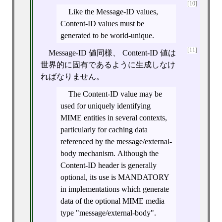
[10]
Like the Message-ID values,
Content-ID values must be
generated to be world-unique.
[11]
Message-ID 値同様、 Content-ID 値は
世界的に固有であるように生成しなけ
ればなりません。
The Content-ID value may be
used for uniquely identifying
MIME entities in several contexts,
particularly for caching data
referenced by the message/external-
body mechanism. Although the
Content-ID header is generally
optional, its use is MANDATORY
in implementations which generate
data of the optional MIME media
type "message/external-body".