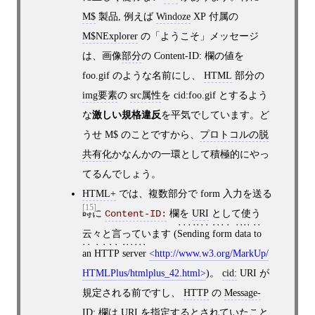
M$
製品, 例えば
Windoze
XP 付属の
M$NExplorer
の「ようこそ」メッセージ
は、画像
部分
の Content-ID: 欄の値を
foo.gif のような名前にし、
HTML
部分の
img要素
の
src属性
を cid:foo.gif とするよう
な
激しい規格違反
を平気でしています。ど
うせ M$ のことですから、
プロトコルの脱
共有化
かなんかの一環として積極的にやっ
てるんでしょう。
HTML+
では、複数部分で form 入力を送る
[15]
時に
欄を
URI
として使う
Content-ID:
云々と言っています (
Sending form data to
an HTTP server
http://www.w3.org/MarkUp/
HTMLPlus/htmlplus_42.html
)。
cid:
URI が
規定される前ですし、
HTTP
の
Message-
ID:
欄は
URI
を指定するとされていたこと