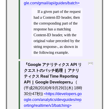
gle.com/gmail/api/guides/batch
If a given part of the request
had a Content-ID header, then
the corresponding part of the
response has a matching
Content-ID header, with the
original value preceded by the
string response-, as shown in
the following example.
[49]
Google アナリティクス API リ
クエストのバッチ処理 | アナリ
ティクス Real Time Reporting
API | Google Developers
(
(
平成28(2016)年9月29日(木) 18時
30分47秒
))
https://developers.go
ogle.com/analytics/devguides/rep
orting/realtime/v3/batching