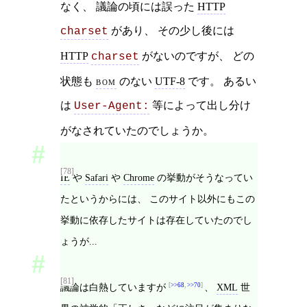
なく、 議論の頃には誤った
HTTP
があり、 その少し後には
charset
HTTP
がないのですが、 どの
charset
状態も
bom
のない
UTF-8
です。 あるい
は
等によって出し分け
User-Agent:
がなされていたのでしょうか。
[78]
IE
や
Safari
や
Chrome
の挙動がそうなってい
たというからには、 このサイト以外にもこの
挙動に依存したサイトは存在していたのでし
ょうが...
[81]
議論は白熱していますが
>>68
,
>>70
、
XML
世