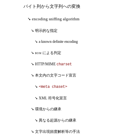
バイト列から文字列への変換
encoding sniffing algorithm
明示的な指定
a known definite encoding
bom
による判定
HTTP/MIME
charset
本文内の文字コード宣言
<meta chaset>
XML 符号化宣言
環境からの継承
異なる起源からの継承
文字出現頻度解析等の手法