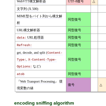
WebVTT構文解析器
UTF-8復号
△
文字列 (X.500)
MIME型をバイト列から構文解
同型復号
析
URL構文解析器
同型復号
URL処理器
同型復号
data:
同型復号
Refresh:
get, decode, and split
(
Content-
,
同型復号
Type:
X-Content-Type-
など)
Options:
同型復号
atob
Web Transport Processing
環
復号
△
境変数
の値
encoding sniffing algorithm