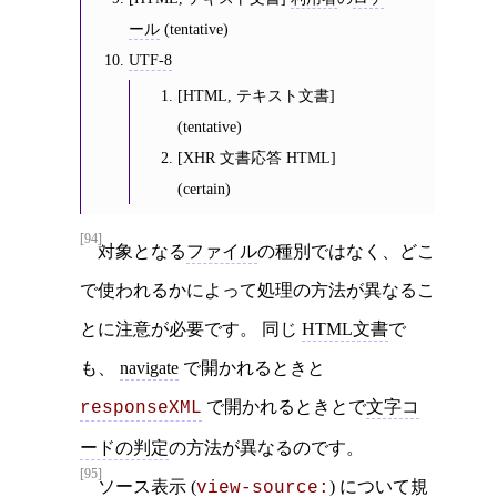
ール
(tentative)
UTF-8
[HTML, テキスト文書]
(tentative)
[XHR 文書応答 HTML]
(certain)
[94]
対象となる
ファイル
の種別ではなく、どこ
で使われるかによって処理の方法が異なるこ
とに注意が必要です。 同じ
HTML文書
で
も、
navigate
で開かれるときと
で開かれるときとで
文字コ
responseXML
ードの判定
の方法が異なるのです。
[95]
ソース表示
(
) について規
view-source: