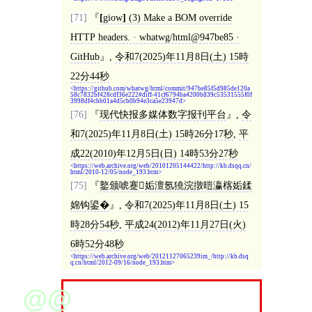
[71]
[
giow
]
(3) Make a BOM override
HTTP headers. · whatwg/html@947be85 ·
GitHub
,
令和7(2025)年11月8日(土) 15時
22分44秒
https://github.com/whatwg/html/commit/947be85f5d985de120a
58c7832bf428cdf36e222#diff-41cf6794ba4200b839c53531555f0f
3998df4cbb01a4d5cb0b94e3ca5e23947d
[76]
现代快报多媒体数字报刊平台
,
令
和7(2025)年11月8日(土) 15時26分17秒
,
平
成22(2010)年12月5日(日) 14時53分27秒
https://web.archive.org/web/20101205144422/http://kb.dsqq.cn/
html/2010-12/05/node_193.htm
[75]
鐜颁唬蹇姤澶氬獟浣撴暟瀛楁姤鍒
婂钩鍙�
,
令和7(2025)年11月8日(土) 15
時28分54秒
,
平成24(2012)年11月27日(火)
6時52分48秒
https://web.archive.org/web/20121127065239im_/http://kb.dsq
q.cn/html/2012-09/16/node_193.htm