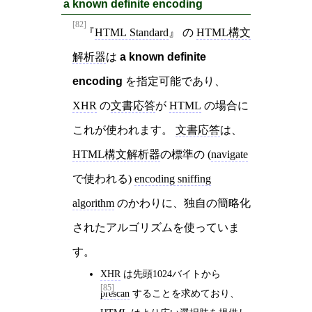
a known definite encoding
[82]
HTML Standard
の
HTML構文
解析器
は
a known definite
encoding
を指定可能であり、
XHR
の
文書応答
が
HTML
の場合に
これが使われます。
文書応答
は、
HTML構文解析器
の標準の (
navigate
で使われる)
encoding sniffing
algorithm
のかわりに、独自の簡略化
されたアルゴリズムを使っていま
す。
XHR
は先頭1024バイトから
[85]
prescan
することを求めており、