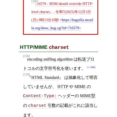
[166]
716579 - BOM should override HTTP-
level charset
,
令和7(2025)年12月1日
(月) 8時13分10秒
https://bugzilla.mozil
la.org/show_bug.cgi?id=716579
HTTP/MIME
charset
[138]
encoding sniffing algorithm
は
転送プロ
>>104
トコル
の
文字符号化
を使います。
[139]
HTML Standard
は抽象化して明言
していませんが、
HTTP
や
MIME
の
ヘッダー
の
MIME型
Content-Type:
の
引数
の記載がこれに該当し
charset
ます。