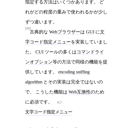
指定する方法はいくつかあります。 ど
れがどの程度の重みで使われるかが少し
ずつ違います。
[99]
古典的な
Webブラウザー
は
GUI
に
文
字コード指定メニュー
を実装していまし
た。
CUI
ツールの多くは
コマンドライ
ンオプション
等の方法で同様の機能を提
供しています。
encoding sniffing
algorithm
とその実装は完全ではないの
で、 こうした機能は
Web互換性
のため
に必須です。
文字コード指定メニュー