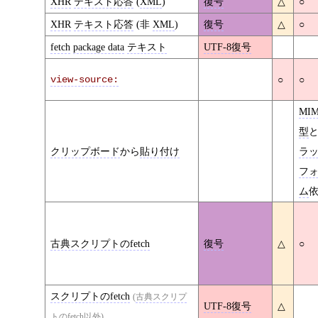
XHR
テキスト応答
(
XML
)
復号
△
○
XHR
テキスト応答
(非
XML
)
復号
△
○
fetch
package data
テキスト
UTF-8復号
view-source:
○
○
MI
型
クリップボード
から
貼り付け
ラ
フ
ム
古典スクリプトのfetch
復号
△
○
スクリプトのfetch
(
古典スクリプ
UTF-8復号
△
トのfetch
以外)