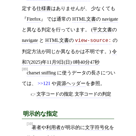
定する
仕様書
はありませんが、 少なくても
Firefox
では通常の
HTML文書
の
navigate
と異なる判定を行っています。 (
平文文書
の
navigate
と
HTML文書
の
の
view-source:
判定方法が同じか異なるかは不明です。)
令
和7(2025)年11月9日(日) 0時40分47秒
[89]
charset sniffing
に使うデータの長さについ
ては、
>>121
や
資源ヘッダー
を参照。
文字コードの指定
文字コードの判定
,
明示的な指定
[10]
著者
や
利用者
が明示的に
文字符号化
を