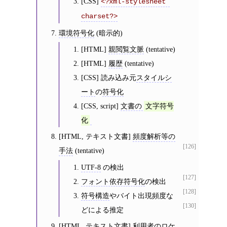
[CSS]
<?xml-stylesheet 
charset?>
環境符号化
(暗示的)
[HTML]
親閲覧文脈
(tentative)
[HTML]
履歴
(tentative)
[CSS] 読み込み元
スタイルシ
ート
の
符号化
[CSS, script]
文書の
文字符号
化
[HTML, テキスト文書]
頻度解析等の
[126]
手法
(tentative)
UTF-8
の検出
[127]
フォント依存符号化
の検出
[128]
符号構造
やバイト出現頻度な
[130]
どによる推定
[HTML, テキスト文書]
利用者
の
ロケ