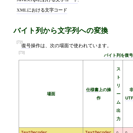
,
XMLにおける文字コード
バイト列から文字列への変換
[72]
復号
操作は、次の場面で使われています。
[73]
バイト列
を
復
ス
ト
リ
仕様書
上の操
場面
ー
作
UTF
ム
出
力
○
○
TextDecoder
TextDecoder