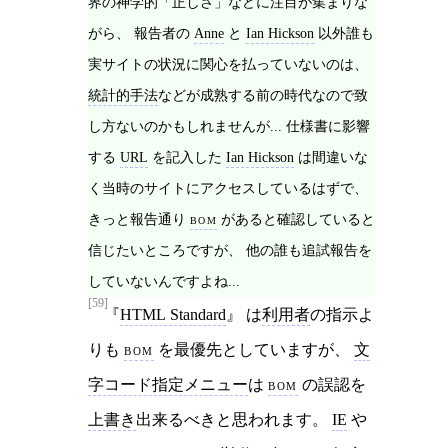
界の神学的「正しさ」などに注目が集まりな
がら、 報告者の
Anne
と
Ian Hickson
以外誰も
実サイトの状況に関心を払っていないのは、
統計的手法
などが成熟する前の時代なので致
し方ないのかもしれませんが... 仕様書に影響
する
URL
を記入した
Ian Hickson
は間違いな
く当時のサイトにアクセスしているはずで、
きっと報告通り
bom
があると確認していると
信じたいところですが、 他の誰も追試報告を
していないんですよね...
[59]
HTML Standard
は
利用者
の指示よ
りも
bom
を最優先としていますが、
文
字コード指定メニュー
は
bom
の誤認を
上書き
出来るべきと思われます。
IE
や