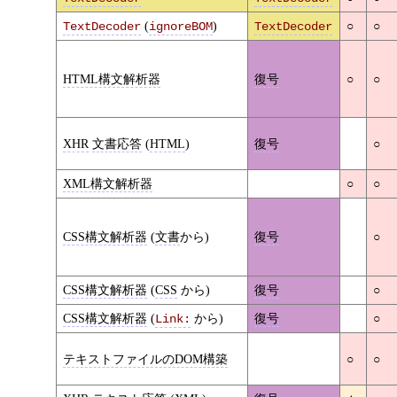
(
)
○
○
TextDecoder
ignoreBOM
TextDecoder
HTML構文解析器
復号
○
○
XHR
文書応答
(
HTML
)
復号
○
XML構文解析器
○
○
CSS構文解析器
(
文書
から)
復号
○
CSS構文解析器
(
CSS
から)
復号
○
CSS構文解析器
(
から)
復号
○
Link:
テキストファイルのDOM構築
○
○