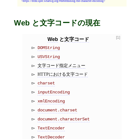
https://html.spec.whatwg.org/#determining-the-character-encoding
Web と文字コードの現在
[1]
Web
と
文字コード
DOMString
USVString
文字コード指定メニュー
HTTPにおける文字コード
charset
inputEncoding
xmlEncoding
document.charset
document.characterSet
TextEncoder
TextDecoder