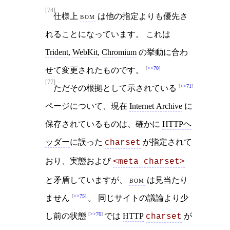
[74]
仕様上
bom
は他の指定よりも優先さ
れることになっています。 これは
Trident
,
WebKit
,
Chromium
の挙動に合わ
>>70
せて変更されたものです。
[77]
>>71
ただその根拠として示されている
ページについて、現在
Internet Archive
に
保存されているものは、確かに
HTTPヘ
ッダー
に誤った
が指定されて
charset
おり、実態および
<meta charset>
と矛盾していますが、
bom
は見当たり
>>75
ません
。 同じサイトの議論より少
>>76
し前の状態
では
HTTP
が
charset