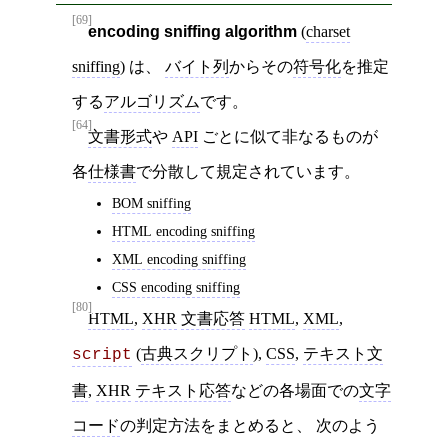
[69]
encoding sniffing algorithm
(
charset
sniffing
) は、
バイト列
からその
符号化
を推定
する
アルゴリズム
です。
[64]
文書形式
や
API
ごとに似て非なるものが
各
仕様書
で分散して規定されています。
BOM sniffing
HTML encoding sniffing
XML encoding sniffing
CSS encoding sniffing
[80]
HTML
,
XHR
文書応答
HTML
,
XML
,
(
古典スクリプト
),
CSS
,
テキスト文
script
書
,
XHR
テキスト応答
などの各場面での
文字
コード
の判定方法をまとめると、 次のよう