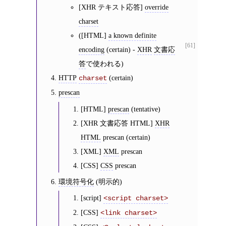
[XHR テキスト応答]
override
charset
([HTML]
a known definite
[61]
encoding
(certain) -
XHR
文書応
答
で使われる)
HTTP
(certain)
charset
prescan
[HTML]
prescan
(tentative)
[XHR 文書応答 HTML]
XHR
HTML
prescan (certain)
[XML]
XML
prescan
[CSS]
CSS
prescan
環境符号化
(明示的)
[script]
<script charset>
[CSS]
<link charset>