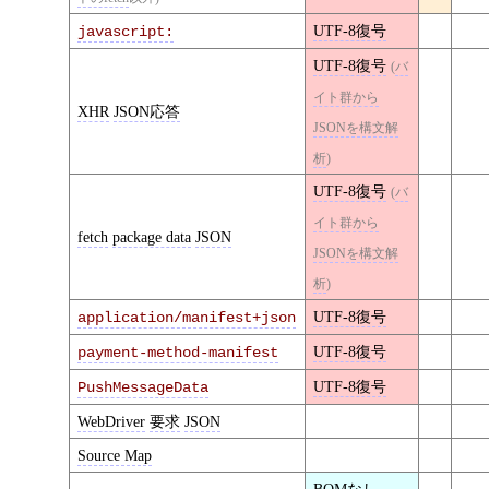
UTF-8復号
javascript:
UTF-8復号
(
バ
イト群から
XHR
JSON応答
JSONを構文解
析
)
UTF-8復号
(
バ
イト群から
fetch
package data
JSON
JSONを構文解
析
)
UTF-8復号
application/manifest+json
UTF-8復号
payment-method-manifest
UTF-8復号
PushMessageData
WebDriver
要求
JSON
Source Map
BOMなし