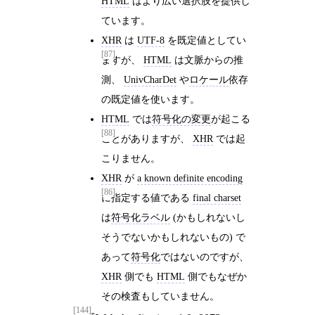
HTML
はより広い選択肢を提供し
ています。
XHR
は
UTF-8
を既定値としてい
[87]
ますが、
HTML
は文脈からの推
測、
UnivCharDet
や
ロケール
依存
の既定値を使います。
HTML
では
符号化の変更
が起こる
[88]
ことがありますが、
XHR
では起
こりません。
XHR
が
a known definite encoding
[86]
に指定する値である
final charset
は
符号化ラベル
(かもしれないし
そうでないかもしれないもの) で
あって
符号化
ではないのですが、
XHR
側でも
HTML
側でもなぜか
その検査もしていません。
[144]