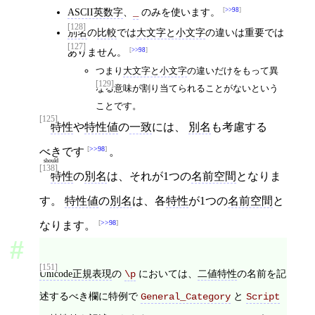
ASCII英数字
、
のみを使います。
>>98
_
[128]
別名
の
比較
では
大文字と小文字
の違いは重要では
[127]
ありません。
>>98
つまり
大文字と小文字
の違いだけをもって異
[129]
なる意味が割り当てられることがないという
ことです。
[125]
特性
や
特性値
の
一致
には、
別名
も考慮する
>>98
べき
です
。
should
[138]
特性
の
別名
は、それが1つの
名前空間
となりま
す。
特性値
の
別名
は、各
特性
が1つの
名前空間
と
>>98
なります。
[151]
Unicode正規表現
の
においては、
二値特性
の名前を記
\p
述するべき欄に特例で
と
General_Category
Script