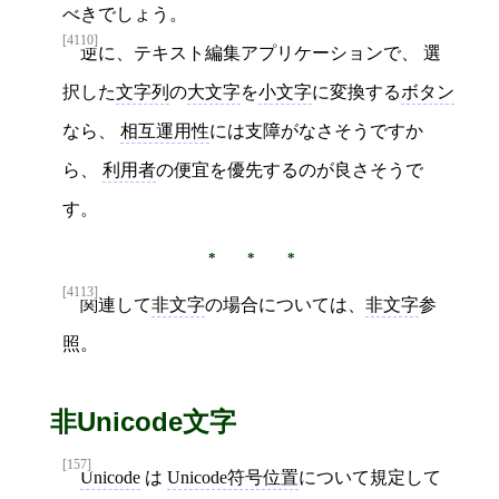
べきでしょう。
[4110]
逆に、テキスト編集アプリケーションで、 選
択した
文字列
の
大文字
を
小文字
に変換する
ボタン
なら、
相互運用性
には支障がなさそうですか
ら、
利用者
の便宜を優先するのが良さそうで
す。
[4113]
関連して
非文字
の場合については、
非文字
参
照。
非Unicode文字
[157]
Unicode
は
Unicode符号位置
について規定して