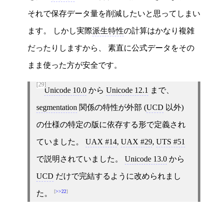
それで保存データ量を削減したいと思ってしまい
ます。 しかし実際
派生特性
の計算はかなり複雑
だったりしますから、 素直に公式データをその
まま使った方が安全です。
[29]
Unicode 10.0
から
Unicode 12.1
まで、
segmentation
関係の特性が外部 (
UCD
以外)
の仕様の特定の版に依存する形で定義され
ていました。
UAX #14
,
UAX #29
,
UTS #51
で説明されていました。
Unicode 13.0
から
UCD
だけで完結するように改められまし
>>22
た。