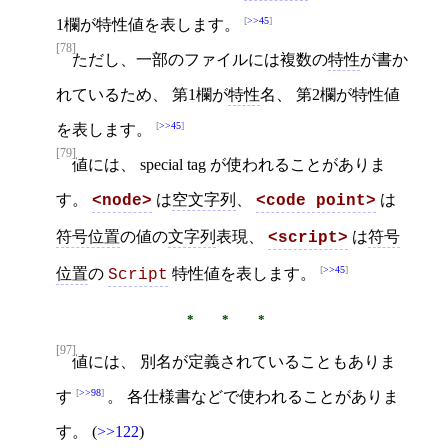
>>45
1欄が特性値を表します。
[78]
ただし、一部のファイルには複数の
特性
が書か
れているため、 第1欄が
特性
名、 第2欄が特性値
>>45
を表します。
[79]
値には、 special tag が使われることがありま
す。
は
空文字列
、
は
<node>
<code point>
符号位置
の値の
文字列
表現、
は
符号
<script>
>>45
位置
の
特性値を表します。
Script
[97]
値には、 別名が定義されていることもありま
>>98
す
。 各仕様書などで使われることがありま
す。 (
>>122
)