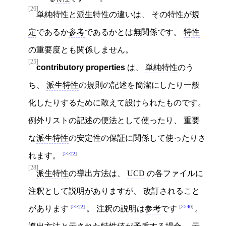
[26]
単純特性
と
派生特性
の違いは、 その
特性
が
規
定
であるか
参考
であるかとは無関係です。
特性
の重要度とも関係しません。
[25]
contributory properties
は、
単純特性
のう
ち、
派生特性
の規則の記述を簡潔にしたり一般
化したりするために敢えて設けられたものです。
例外リストの記述の便法として使ったり、 重要
な
派生特性
の安定性の保証に関係して使ったりさ
>>22
れます。
[28]
派生特性
の導出方法は、
UCD
の各ファイルに
注釈として説明がありますが、 改訂されること
>>22
>>40
があります
。 注釈の説明は
参考
です
。