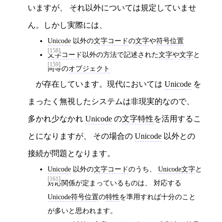
いますが、 それ以外については規定していませ
ん。しかし実際には、
Unicode
以外の
文字コード
の
文字
や
符号位置
[158]
文字コード
以外の方法で記述された
文字
や
文字
と
[159]
同等の
オブジェクト
が存在しています。現代においては
Unicode
を
まったく無視したシステムは非現実的なので、
多かれ少なかれ
Unicode
の
文字特性
を活用するこ
とになりますが、 その場合の
Unicode
以外との
接続が問題となります。
Unicode
以外の
文字コード
のうち、
Unicode文字
と
[161]
対応関係が定まっているものは、 対応する
Unicode符号位置
の
特性
を準用すれば十分のこと
が多いと思われます。