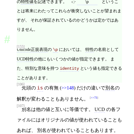
の
特性値
を記述できます。
というこ
\p
とは将来にわたってこれらが衝突しないことが望まれま
すが、 それが保証されているのかどうかは定かではあ
りません。
[155]
Unicode正規表現
の
においては、
特性
の名前として
\p
UCD特性
の他にもいくつかの値が指定できます。 ま
た、特別な意味を持つ
という値も指定できる
identity
ことがあります。
[106]
先頭の
の有無 (
>>148
) だけの違いで
別名
の
is
>>73
解釈が変わることもありません。
[107]
別名は他の値と互いに等価です。
UCD
の各フ
ァイルにはオリジナルの値が使われていることも
あれば、 別名が使われていることもあります。