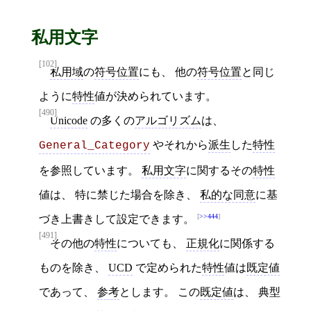
私用文字
[102]
私用域
の
符号位置
にも、 他の
符号位置
と同じ
ように
特性
値が決められています。
[490]
Unicode
の多くの
アルゴリズム
は、
やそれから
派生
した
特性
General_Category
を参照しています。
私用文字
に関するその
特性
値は、 特に禁じた場合を除き、
私的な同意
に基
>>444
づき上書きして設定できます。
[491]
その他の
特性
についても、
正規化
に関係する
ものを除き、
UCD
で定められた
特性
値は
既定値
であって、
参考
とします。 この
既定値
は、 典型