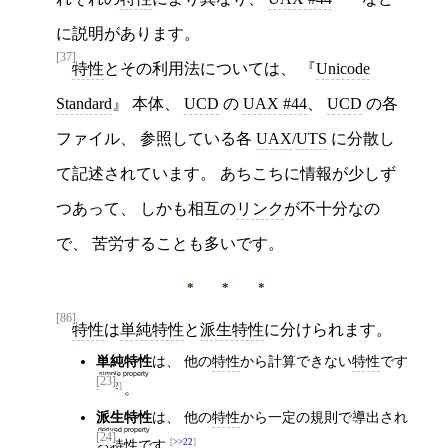
に説明があります。
[37]
特性
とその利用法については、
Unicode
Standard
本体、
UCD
の
UAX #44
、
UCD
の各
ファイル、 参照している各
UAX
/
UTS
に分散し
て記述されています。 あちこちに情報が少しず
つあって、 しかも相互の
リンク
が不十分なの
で、 苦労することも多いです。
[86]
特性
は
単純特性
と
派生特性
に分けられます。
単純特性
は、 他の
特性
から計算できない
特性
です
simple property
[23]
>>22
。
派生特性
は、 他の
特性
から一定の規則で導出され
derived property
[24]
る
特性
です
>>22
。