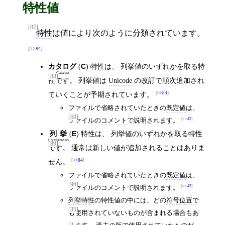
特性値
[87]
特性
は値により次のように分類されています。
>>84
カタログ
(
C
) 特性は、 列挙値のいずれかを取る特
Catalog
[88]
性です。 列挙値は
Unicode
の改訂で順次追加され
ていくことが予期されています。
>>84
ファイルで省略されていたときの
既定値
は、
[69]
ファイルの
コメント
で説明されます。
>>45
列挙
(
E
) 特性は、 列挙値のいずれかを取る特性
Enumeration
[89]
です。 通常は新しい値が追加されることはありま
せん。
>>84
ファイルで省略されていたときの
既定値
は、
[96]
ファイルの
コメント
で説明されます。
>>45
列挙特性
の特性値の中には、どの
符号位置
で
[35]
も使用されていないものが含まれる場合もあ