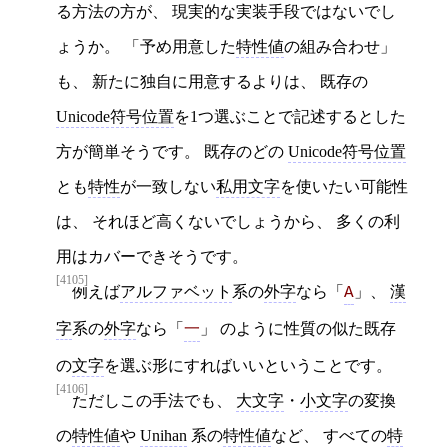
る方法の方が、 現実的な実装手段ではないでし
ょうか。 「予め用意した
特性値
の組み合わせ」
も、 新たに独自に用意するよりは、 既存の
Unicode符号位置
を1つ選ぶことで記述するとした
方が簡単そうです。 既存のどの
Unicode符号位置
とも
特性
が一致しない
私用文字
を使いたい可能性
は、 それほど高くないでしょうから、 多くの利
用はカバーできそうです。
[4105]
例えば
アルファベット
系の
外字
なら「
」、
漢
A
字
系の
外字
なら「
」 のように性質の似た既存
一
の
文字
を選ぶ形にすればいいということです。
[4106]
ただしこの手法でも、
大文字
・
小文字
の変換
の
特性値
や
Unihan
系の
特性値
など、 すべての
特