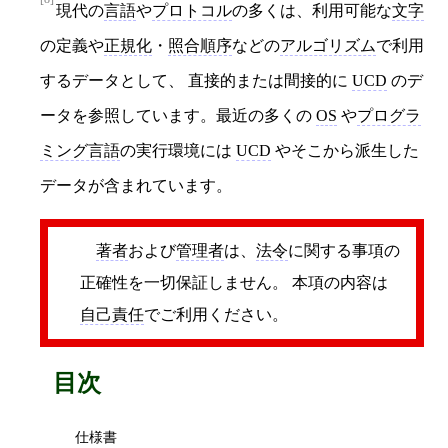
現代の
言語
や
プロトコル
の多くは、利用可能な
文字
の定義や
正規化
・
照合順序
などの
アルゴリズム
で利用
するデータとして、 直接的または間接的に
UCD
のデ
ータを参照しています。最近の多くの
OS
や
プログラ
ミング言語
の実行環境には
UCD
やそこから派生した
データが含まれています。
著者
および
管理者
は、
法令
に関する事項の
正確性を一切保証しません。 本項の内容は
自己責任
でご利用ください。
目次
仕様書