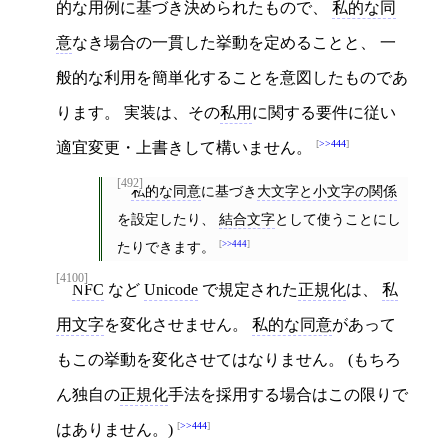
的な用例に基づき決められたもので、
私的な同
意
なき場合の一貫した挙動を定めることと、 一
般的な利用を簡単化することを意図したものであ
ります。 実装は、その
私用
に関する要件に従い
>>444
適宜変更・上書きして構いません。
[492]
私的な同意
に基づき
大文字と小文字の関係
を設定したり、
結合文字
として使うことにし
たりできます。
>>444
[4100]
NFC
など
Unicode
で規定された
正規化
は、
私
用文字
を変化させません。
私的な同意
があって
もこの挙動を変化させてはなりません。 (もちろ
ん独自の
正規化
手法を採用する場合はこの限りで
>>444
はありません。)