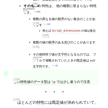
[99]
その他
(
M
) 特性は、 他の種類に収まらない特性
Miscellaneous
[93]
です。
>>84
複数の異なる値の
順序
のない
集合
のことがあ
[119]
ります.
>>118
例えば
Script_Extensions
の値は
集合
[109]
です。
複数の値の
順序
のある
並び
のことがあります.
[120]
>>118
その他
特性で値が
文字列
となるものでは、 フ
miscellaneous
[72]
ァイルで省略されていたときの
既定値
は
null
文字列
です。
>>45
[150]
この
特性値
の
データ型
は
では少し違うので注意.
\p
[116]
ほとんどの
特性
には
既定値
が決められていて、