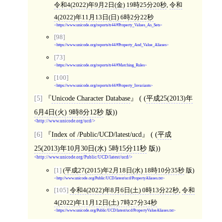
令和4(2022)年9月2日(金) 19時25分20秒
,
令和
4(2022)年11月13日(日) 6時2分22秒
https://www.unicode.org/reports/tr44/#Property_Values_As_Sets
[98]
https://www.unicode.org/reports/tr44/#Property_And_Value_Aliases
[73]
https://www.unicode.org/reports/tr44/#Matching_Rules
[100]
https://www.unicode.org/reports/tr44/#Property_Invariants
[5]
Unicode Character Database
( (
平成25(2013)年
6月4日(火) 9時8分12秒
版))
http://www.unicode.org/ucd/
[6]
Index of /Public/UCD/latest/ucd
( (
平成
25(2013)年10月30日(水) 5時15分11秒
版))
http://www.unicode.org/Public/UCD/latest/ucd/
[1]
(
平成27(2015)年2月18日(水) 18時10分35秒
版)
http://www.unicode.org/Public/UCD/latest/ucd/PropertyAliases.txt
[105]
令和4(2022)年8月6日(土) 0時13分22秒
,
令和
4(2022)年11月12日(土) 7時27分34秒
https://www.unicode.org/Public/UCD/latest/ucd/PropertyValueAliases.txt