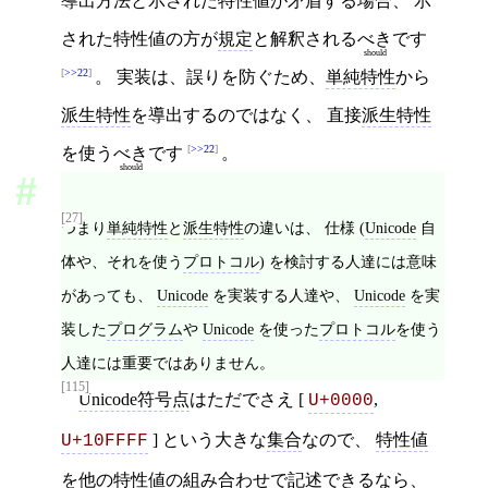
導出方法と示された特性値が矛盾する場合、 示
された特性値の方が
規定
と解釈される
べき
です
should
>>22
。 実装は、誤りを防ぐため、
単純特性
から
派生特性
を導出するのではなく、 直接
派生特性
>>22
を使う
べき
です
。
should
[27]
つまり
単純特性
と
派生特性
の違いは、 仕様 (
Unicode
自
体や、それを使う
プロトコル
) を検討する人達には意味
があっても、
Unicode
を実装する人達や、
Unicode
を実
装した
プログラム
や
Unicode
を使った
プロトコル
を使う
人達には重要ではありません。
[115]
Unicode符号点
はただでさえ [
,
U+0000
] という大きな
集合
なので、
特性値
U+10FFFF
を他の
特性値
の組み合わせで記述できるなら、