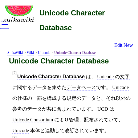
Unicode Character
三
Database
Edit
New
SuikaWiki
>
Wiki
>
Unicode
>
Unicode Character Database
Unicode Character Database
[7]
Unicode Character Database
は、
Unicode
の
文字
に関するデータを集めた
データベース
です。
Unicode
の仕様の一部を構成する
規定
のデータと、それ以外の
参考
のデータが共に含まれています。
UCD
は
Unicode Consortium
により管理、配布されていて、
Unicode
本体と連動して改訂されています。
[8]