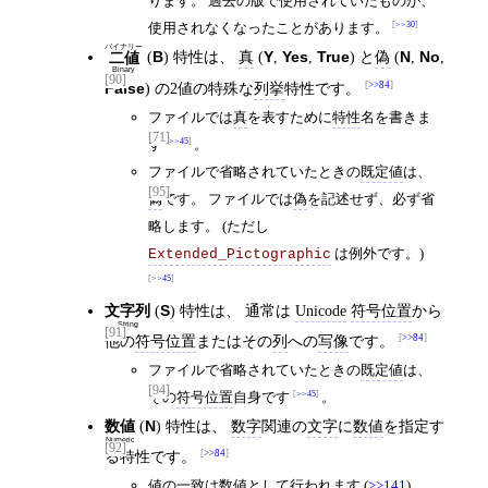
ります。 過去の版で使用されていたものが、
使用されなくなったことがあります。
>>30
バイナリー
(
B
) 特性は、
真
(
Y
,
Yes
,
True
) と
偽
(
N
,
No
,
二値
Binary
[90]
False
) の2値の特殊な
列挙
特性です。
>>84
ファイルでは
真
を表すために
特性
名を書きま
[71]
す
>>45
。
ファイルで省略されていたときの
既定値
は、
[95]
偽
です。 ファイルでは
偽
を記述せず、必ず省
略します。 (ただし
は例外です。)
Extended_Pictographic
>>45
文字列
(
S
) 特性は、 通常は
Unicode
符号位置
から
String
[91]
他の
符号位置
またはその
列
への
写像
です。
>>84
ファイルで省略されていたときの
既定値
は、
[94]
その
符号位置
自身です
>>45
。
数値
(
N
) 特性は、
数字
関連の
文字
に
数値
を指定す
Numeric
[92]
る特性です。
>>84
値の
一致
は
数値
として行われます (
>>141
)。