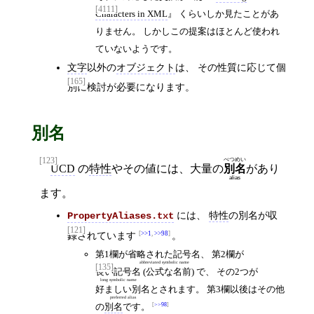
[4111]
Characters in XML
くらいしか見たことがあ
りません。 しかしこの提案はほとんど使われ
ていないようです。
文字
以外の
オブジェクト
は、 その性質に応じて個
[165]
別に検討が必要になります。
別名
[123]
べつ
めい
UCD
の
特性
やその値には、大量の
別
名
があり
alias
ます。
には、
特性
の別名が収
PropertyAliases.txt
[121]
録されています
>>1
,
>>98
。
第1欄が
省略された記号名
、 第2欄が
abbreviated symbolic name
[135]
長い記号名
(公式な名前) で、 その2つが
long symbolic name
好ましい別名
とされます。 第3欄以後はその他
preferred alias
の
別名
です。
>>98