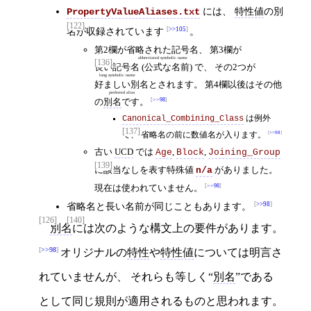
には、
特性値
の別
PropertyValueAliases.txt
[122]
名が収録されています
>>105
。
第2欄が
省略された記号名
、 第3欄が
abbreviated symbolic name
[136]
長い記号名
(公式な名前) で、 その2つが
long symbolic name
好ましい別名
とされます。 第4欄以後はその他
preferred alias
の
別名
です。
>>98
Canonical_Combining_Class
は例外
[137]
>>98
で、 省略名の前に数値名が入ります。
古い
UCD
では
,
,
Age
Block
Joining_Group
[139]
に該当なしを表す特殊値
がありました。
n/a
現在は使われていません。
>>98
省略名と長い名前が同じこともあります。
>>98
[126]
[140]
別名
には次のような構文上の要件があります。
>>98
オリジナルの
特性
や
特性値
については明言さ
れていませんが、 それらも等しく“
別名
”である
として同じ規則が適用されるものと思われます。