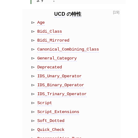
[19]
UCD
の
特性
Age
Bidi_Class
Bidi_Mirrored
Canonical_Combining_Class
General_Category
Deprecated
IDS_Unary_Operator
IDS_Binary_Operator
IDS_Trinary_Operator
Script
Script_Extensions
Soft_Dotted
Quick_Check