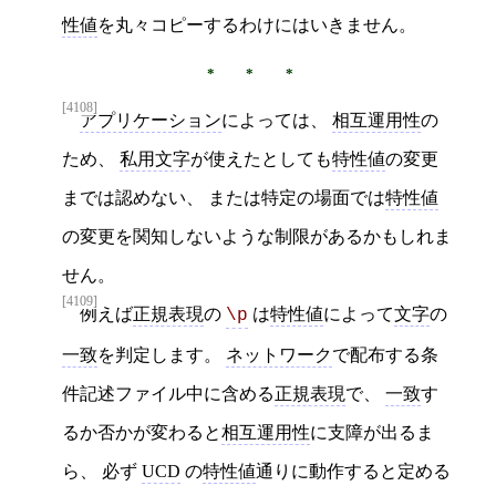
性値
を丸々コピーするわけにはいきません。
[4108]
アプリケーション
によっては、
相互運用性
の
ため、
私用文字
が使えたとしても
特性値
の変更
までは認めない、 または特定の場面では
特性値
の変更を関知しないような制限があるかもしれま
せん。
[4109]
例えば
正規表現
の
は
特性値
によって
文字
の
\p
一致
を判定します。
ネットワーク
で配布する条
件記述ファイル中に含める
正規表現
で、
一致
す
るか否かが変わると
相互運用性
に支障が出るま
ら、 必ず
UCD
の
特性値
通りに動作すると定める