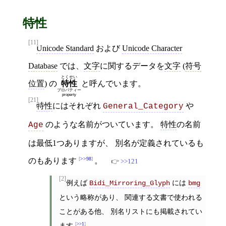
特性
[11]
Unicode Standard
および
Unicode Character
Database
では、
文字
に関するデータを
文字
(
符号
とく
せい
位置
) の
特
性
と呼んでいます。
プロパティー
property
[21]
特性
にはそれぞれ
や
General_Category
のような名前がついています。
特性
の名前
Age
は最低1つありますが、 別名が定義されているも
>>98
のもあります
。
>>121
[2]
例えば
には
Bidi_Mirroring_Glyph
bmg
という略称があり、 関連する文書で使われる
ことがある他、 別名リストにも掲載されてい
ます
>>1
。