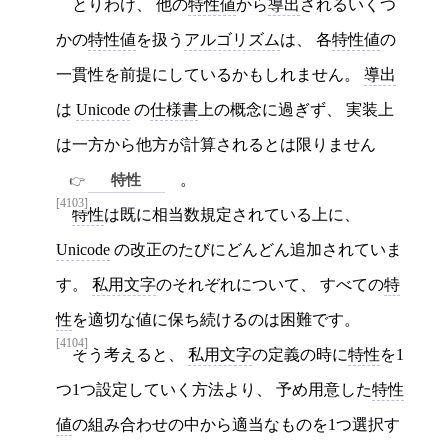
とりわけ、 他の
特性値
から
導出
されるいくつ
かの
特性値
を扱う
アルゴリズム
は、 各
特性値
の
一貫性を前提にしているかもしれません。
導出
は
Unicode
の
仕様書
上の概念に過ぎず、 実装上
は一方から他方が計算されるとは限りません
特性
。
[4103]
特性
は既に相当数規定されている上に、
Unicode
の改正のたびにどんどん追加されていま
す。
私用文字
のそれぞれについて、 すべての
特
性
を適切な値に保ち続けるのは困難です。
[4104]
そう考えると、
私用文字
の定義の時に
特性
を1
つ1つ設定していく方法より、 予め用意した
特性
値
の組み合わせの中から適当なものを1つ選択す