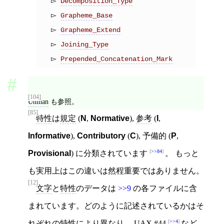
Decomposition_Type
Grapheme_Base
Grapheme_Extend
Joining_Type
Prepended_Concatenation_Mark
[104]
Unihan
も参照。
[85]
特性
は
規定
(
N
,
Normative
),
参考
(
I
,
Informative
),
Contributory
(
C
), 予備的 (
P
,
>>84
Provisional
) に分類されています
。 もっと
も実用上はこの違いは然程重要ではありません。
[12]
文字
と
特性
のデータは
>>9
の各ファイルに含
まれています。どのように記述されているかはそ
>>4
れぞれの
特性
により異なり、
UAX #44
など