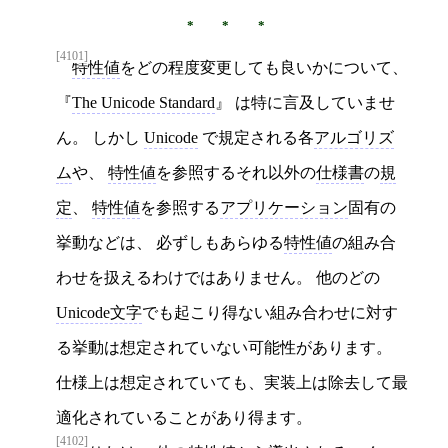
[4101]
特性値
をどの程度変更しても良いかについて、
The Unicode Standard
は特に言及していませ
ん。 しかし
Unicode
で規定される各
アルゴリズ
ム
や、
特性値
を参照するそれ以外の
仕様書
の
規
定
、
特性値
を参照する
アプリケーション
固有の
挙動などは、 必ずしもあらゆる
特性値
の組み合
わせを扱えるわけではありません。 他のどの
Unicode文字
でも起こり得ない組み合わせに対す
る挙動は想定されていない可能性があります。
仕様上は想定されていても、実装上は除去して最
適化されていることがあり得ます。
[4102]