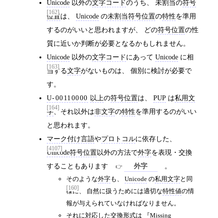
Unicode
以外の
文字コード
のうち、 未割当の
符号
[162]
位置
は、
Unicode
の
未割当符号位置
の
特性
を準用
するのがいいと思われますが、 どの
符号位置
の性
質に近いか判断が必要となるかもしれません。
Unicode
以外の
文字コード
にあって
Unicode
に相
[163]
当する
文字
がないものは、 個別に検討が必要で
す。
U-00110000
以上
の
符号位置
は、
PUP
は
私用文
[164]
字
、それ以外は
非文字
の
特性
を準用するのがいい
と思われます。
マーク付け言語
や
プロトコル
に依存した、
[4107]
Unicode符号位置
以外の方法で
外字
を表現・交換
することもあります
。
外字
そのような
外字
も、
Unicode
の
私用文字
と同
[160]
様に、 自然に扱うためには適切な
特性値
の情
報が与えられていなければなりません。
それに対応した交換形式は
Missing