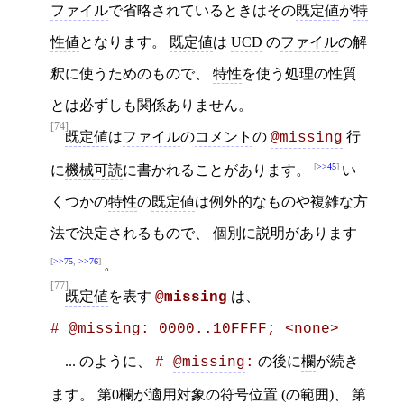
ファイル
で省略されているときはその
既定値
が
特
性値
となります。
既定値
は
UCD
の
ファイル
の解
釈に使うためのもので、
特性
を使う処理の性質
とは必ずしも関係ありません。
[74]
既定値
は
ファイル
の
コメント
の
行
@missing
>>45
に
機械可読
に書かれることがあります。
い
くつかの
特性
の
既定値
は例外的なものや複雑な方
法で決定されるもので、 個別に説明があります
>>75
,
>>76
。
[77]
既定値
を表す
は、
@missing
# @missing: 0000..10FFFF; <none>
... のように、
の後に
欄
が続き
# 
@missing
:
ます。 第0欄が適用対象の
符号位置
(の範囲)、 第