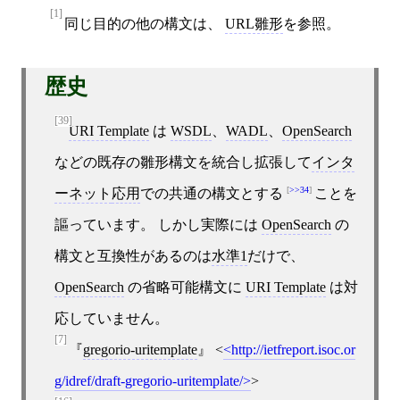
[1]
同じ目的の他の構文は、
URL雛形
を参照。
歴史
[39]
URI Template
は
WSDL
、
WADL
、
OpenSearch
などの既存の雛形構文を統合し拡張して
インタ
>>34
ーネット
応用
での共通の構文とする
ことを
謳っています。 しかし実際には
OpenSearch
の
構文と互換性があるのは
水準1
だけで、
OpenSearch
の省略可能構文に
URI Template
は対
応していません。
[7]
gregorio-uritemplate
<
http://ietfreport.isoc.or
g/idref/draft-gregorio-uritemplate/
>