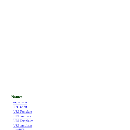
expansion
RFC 6570
URI Template
URI template
URI Templates
URI templates
URI雛形