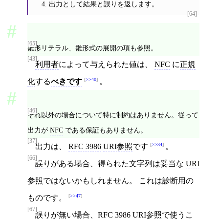
出力として結果と誤りを返します。
[64]
[65]
雛形リテラル
、
雛形式
の展開の項も参照。
[43]
利用者
によって与えられた値は、
NFC
に
正規
>>40
化
する
べきです
。
[46]
それ以外の場合について特に制約はありません。従って
出力が
NFC
である保証もありません。
[37]
>>34
出力は、
RFC 3986
URI参照
です
。
[66]
誤り
がある場合、得られた文字列は妥当な
URI
参照
ではないかもしれません。 これは診断用の
>>47
ものです。
[67]
誤り
が無い場合、
RFC 3986
URI参照
で使うこ