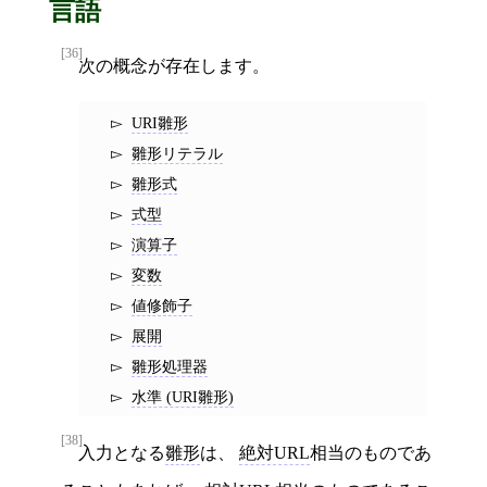
言語
[36]
次の概念が存在します。
URI雛形
雛形リテラル
雛形式
式型
演算子
変数
値修飾子
展開
雛形処理器
水準 (URI雛形)
[38]
入力となる
雛形
は、
絶対URL
相当のものであ