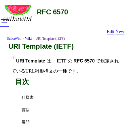
RFC 6570
三
Edit
New
SuikaWiki
>
Wiki
>
URI Template (IETF)
URI Template (IETF)
[3]
URI Template
は、
IETF
の
RFC 6570
で規定され
ている
URL雛形
構文の一種です。
目次
仕様書
言語
展開