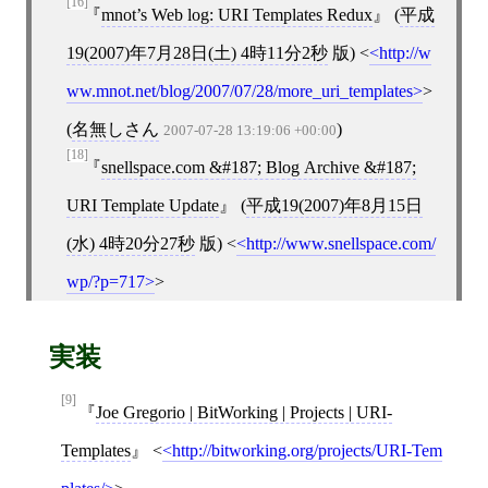
[16]
mnot’s Web log: URI Templates Redux
(
平成
19(2007)年7月28日(土) 4時11分2秒
版)
<
http://w
ww.mnot.net/blog/2007/07/28/more_uri_templates
>
(
名無しさん
)
2007-07-28 13:19:06 +00:00
[18]
snellspace.com &#187; Blog Archive &#187;
URI Template Update
(
平成19(2007)年8月15日
(水) 4時20分27秒
版)
<
http://www.snellspace.com/
wp/?p=717
>
実装
[9]
Joe Gregorio | BitWorking | Projects | URI-
Templates
<
http://bitworking.org/projects/URI-Tem