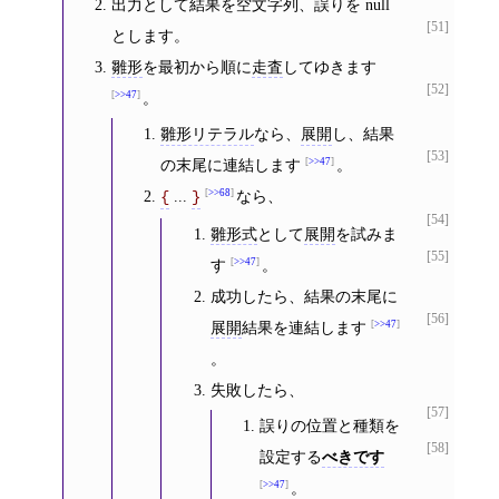
出力として結果を空文字列、誤りを null
[51]
とします。
雛形
を最初から順に
走査
してゆきます
[52]
>>47
。
雛形リテラル
なら、
展開
し、結果
[53]
の末尾に連結します
>>47
。
...
>>68
なら、
{
}
[54]
雛形式
として
展開
を試みま
[55]
す
>>47
。
成功したら、結果の末尾に
[56]
展開
結果を連結します
>>47
。
失敗したら、
[57]
誤りの位置と種類を
[58]
設定する
べきです
>>47
。