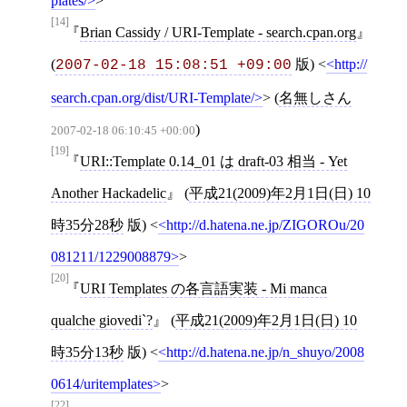
plates/
>
[14]
Brian Cassidy / URI-Template - search.cpan.org
(
版)
<
http://
2007-02-18 15:08:51 +09:00
search.cpan.org/dist/URI-Template/
>
(
名無しさん
)
2007-02-18 06:10:45 +00:00
[19]
URI::Template 0.14_01 は draft-03 相当 - Yet
Another Hackadelic
(
平成21(2009)年2月1日(日) 10
時35分28秒
版)
<
http://d.hatena.ne.jp/ZIGOROu/20
081211/1229008879
>
[20]
URI Templates の各言語実装 - Mi manca
qualche giovedi`?
(
平成21(2009)年2月1日(日) 10
時35分13秒
版)
<
http://d.hatena.ne.jp/n_shuyo/2008
0614/uritemplates
>
[22]