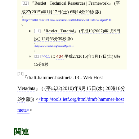
[32]
Restlet | Technical Resources | Framework
(
平
成27(2015)年1月17日(土) 6時14分29秒
版)
<
http://restlet.com/technical-resources/restlet-framework/tutorials#part11
>
[11]
Restlet - Tutorial
(
平成19(2007)年1月9日
(火) 12時53分39秒
版)
<
http://www.restlet.org/tutorial#part11
>
[33]
>>11
は
平成27(2015)年1月17日(土) 6時
404
15分8秒
[21]
draft-hammer-hostmeta-13 - Web Host
Metadata
( (
平成22(2010)年9月15日(水) 20時16分
2秒
版))
<
http://tools.ietf.org/html/draft-hammer-host
meta
>
関連