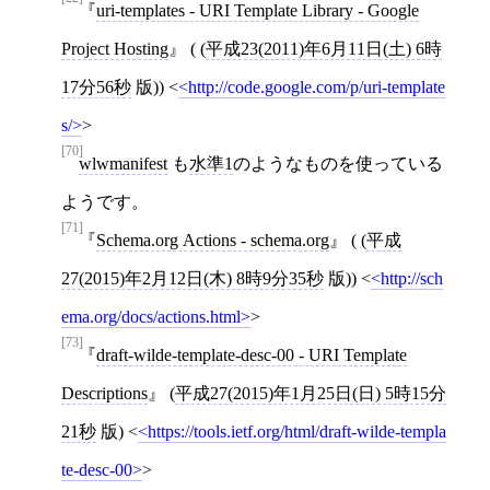
uri-templates - URI Template Library - Google
Project Hosting
( (
平成23(2011)年6月11日(土) 6時
17分56秒
版))
<
http://code.google.com/p/uri-template
s/
>
[70]
wlwmanifest
も
水準1
のようなものを使っている
ようです。
[71]
Schema.org Actions - schema.org
( (
平成
27(2015)年2月12日(木) 8時9分35秒
版))
<
http://sch
ema.org/docs/actions.html
>
[73]
draft-wilde-template-desc-00 - URI Template
Descriptions
(
平成27(2015)年1月25日(日) 5時15分
21秒
版)
<
https://tools.ietf.org/html/draft-wilde-templa
te-desc-00
>