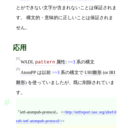
とができない
文字
が含まれないことは保証されま
す。 構文的・意味的に正しいことは保証されま
せん。
応用
[6]
WADL
属性
:
>>3
系の構文
pattern
[8]
AtomPP
は以前
>>3
系の構文で
URI雛形
(or
IRI
雛形
) を使っていましたが、既に削除されていま
す。
ietf-atompub-protocol
<
http://ietfreport.isoc.org/idref/d
raft-ietf-atompub-protocol/
>