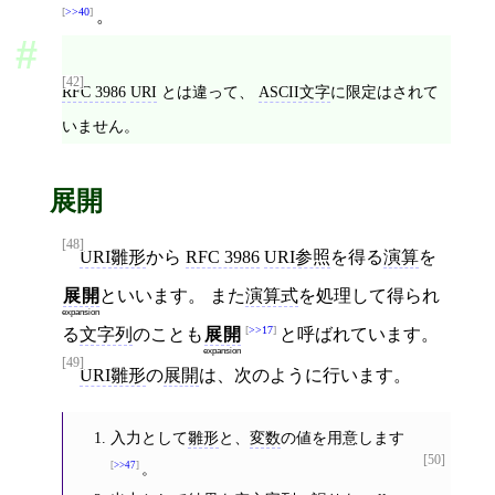
>>40
。
[42]
RFC 3986
URI
とは違って、
ASCII文字
に限定はされて
いません。
展開
[48]
URI雛形
から
RFC 3986
URI参照
を得る
演算
を
展開
といいます。 また
演算式
を処理して得られ
expansion
>>17
る
文字列
のことも
展開
と呼ばれています。
expansion
[49]
URI雛形
の
展開
は、次のように行います。
入力として
雛形
と、
変数
の値を用意します
[50]
>>47
。