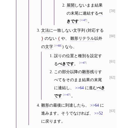
展開
しないまま結果
[59]
の末尾に連結する
べ
きです
>>47
。
文法
に一致しない文字列 (対応する
[60]
のない
や、
雛形リテラル
以外
}
{
の
文字
>>68
) なら、
誤りの位置と種別を設定す
[61]
る
べきです
。
>>47
この部分以降の
雛形
残りす
[62]
べてをそのまま結果の末尾
に連結し、
>>64
に進む
べき
です
>>47
。
雛形
の最後に到達したら、
>>64
に
[63]
進みます。そうでなければ、
>>52
に戻ります。