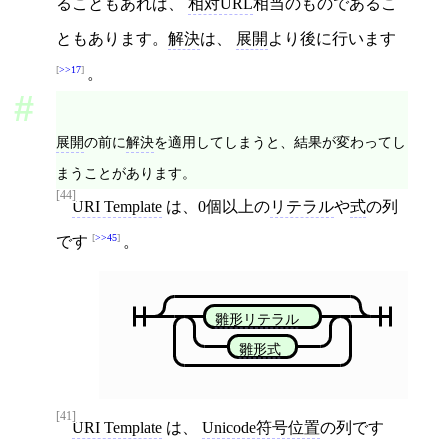
ることもあれば、
相対URL
相当のものであるこ
ともあります。
解決
は、
展開
より後に行います
>>17
。
展開
の前に
解決
を適用してしまうと、結果が変わってし
まうことがあります。
[44]
URI Template
は、0個以上の
リテラル
や
式
の列
>>45
です
。
雛形リテラル
雛形式
[41]
URI Template
は、
Unicode符号位置
の列です