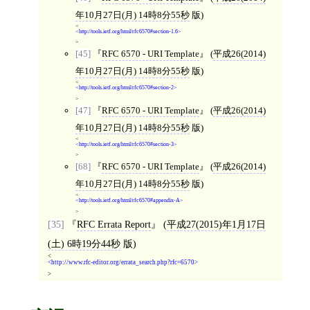
年10月27日(月) 14時8分55秒
版)
<
http://tools.ietf.org/html/rfc6570#section-1.6
>
[45]
RFC 6570 - URI Template
(
平成26(2014)
年10月27日(月) 14時8分55秒
版)
<
http://tools.ietf.org/html/rfc6570#section-2
>
[47]
RFC 6570 - URI Template
(
平成26(2014)
年10月27日(月) 14時8分55秒
版)
<
http://tools.ietf.org/html/rfc6570#section-3
>
[68]
RFC 6570 - URI Template
(
平成26(2014)
年10月27日(月) 14時8分55秒
版)
<
http://tools.ietf.org/html/rfc6570#appendix-A
>
[35]
RFC Errata Report
(
平成27(2015)年1月17日
(土) 6時19分44秒
版)
<
http://www.rfc-editor.org/errata_search.php?rfc=6570
>