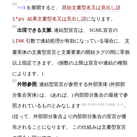
[4]
>>3
を展開すると、
原始文書型名
又は
見出し語
になります。
1*
ps
結果文書型名
又は
見出し語
[9]
出現できる文脈
: 連結型宣言は、
SGML宣言
の
引数で
連結処理
が有効になっている場合に、
文
LINK
書実体
の
文書型宣言
と
文書要素
の
開始タグ
の間に零個
以上指定できます。 (個数の上限は宣言や連結の種類
によります。)
[6]
外部参照
: 連結型宣言が参照する
外部実体
(
外部部
分集合実体
) は、 (あれば、)
内部部分集合
の最後で参
JIS X 4151-1992 3. (300), 11.1
照されているものとみなします
。
(従って、外部部分集合より内部部分集合の宣言が優
先されることになります。 この仕組みは
文書型宣言