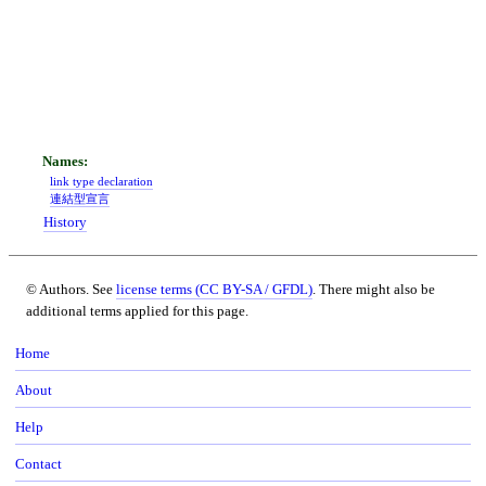
link type declaration
連結型宣言
History
© Authors. See
license terms (CC BY-SA / GFDL)
. There might also be
additional terms applied for this page.
Home
About
Help
Contact