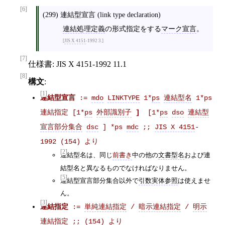
[6]
(299) 連結型宣言 (link type declaration)
連結処理定義
の形式指定をする
マーク宣言
。
JIS X 4151
-1992 3.
[7]
仕様書: JIS X 4151‐1992 11.1
[8]
構文
:
[1]
連結型宣言
 := 
mdo
LINKTYPE
 1*
ps
連結型名
 1*ps 
連結指定 [1*
ps
外部識別子
]
  [1*
ps
dso
連結型
宣言部分集合
dsc
 ] *ps 
mdc
 ;; 
JIS X 4151
‐
1992 (154) より
[2]
連結型名は、同じ
中の他の
文書型名
および連
前書き
結型名と異なるものでなければなりません。
[5]
連結型宣言部分集合以外で
引数実体参照
は使えませ
ん。
[3]
連結指定
 := 
単純連結指定
 / 
暗示連結指定
 / 
明示
連結指定
 ;; (154) より