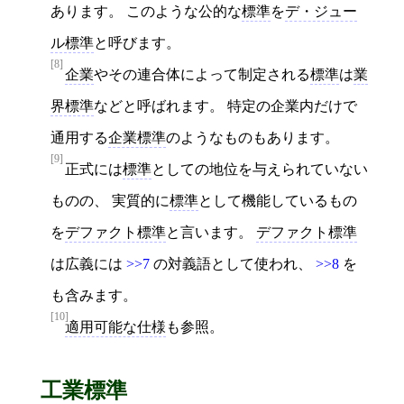
あります。 このような公的な
標準
を
デ・ジュー
ル標準
と呼びます。
[8]
企業
やその連合体によって制定される
標準
は
業
界標準
などと呼ばれます。 特定の企業内だけで
通用する
企業標準
のようなものもあります。
[9]
正式には
標準
としての地位を与えられていない
ものの、 実質的に
標準
として機能しているもの
を
デファクト標準
と言います。
デファクト標準
は広義には
>>7
の対義語として使われ、
>>8
を
も含みます。
[10]
適用可能な仕様
も参照。
工業標準