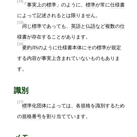
[14]
「
事実上の標準
」のように、
標準
が常に
仕様書
によって記述されるとは限りません。
[15]
同じ
標準
であっても、
英語
と
仏語
など複数の
仕
様書
が存在することがあります。
[16]
要約JIS
のように仕様書本体にその標準が規定
する内容が事実上含まれていないものもありま
す。
識別
[17]
標準化団体
によっては、各
規格
を識別するため
の
規格番号
を割り当てています。