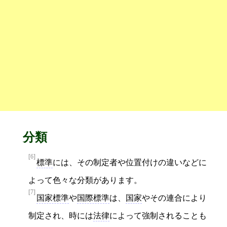
分類
[6]
標準
には、その制定者や位置付けの違いなどに
よって色々な分類があります。
[7]
国家標準
や
国際標準
は、
国家
やその連合により
制定され、時には
法律
によって強制されることも