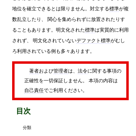
地位を確立できるとは限りません。対立する
標準
が複
数乱立したり、 関心を集められずに放置されたりす
ることもあります。明文化された
標準
は実質的に利用
されず、 明文化されていない
デファクト標準
がむし
ろ利用されている例も多々あります。
著者
および
管理者
は、
法令
に関する事項の
正確性を一切保証しません。 本項の内容は
自己責任
でご利用ください。
目次
分類