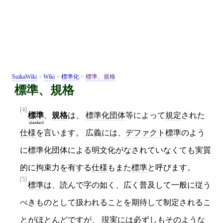
SuikaWiki
>
Wiki
>
標準化
>
標準、規格
標準、規格
[4]
標準
、
規格
は、
標準化団体
等によって
規定
された
standard
仕様
を言います。 広義には、
デファクト標準
のよう
に
標準化団体
による明文化がなされていなくても実質
的に拘束力を有する
仕様
もまた
標準
と呼びます。
[5]
標準
は、読んで字の如く、広く普及して一般に従う
べきものとして扱われることを期待して制定されるこ
とがほとんどですが、 現実には必ずしもそのような