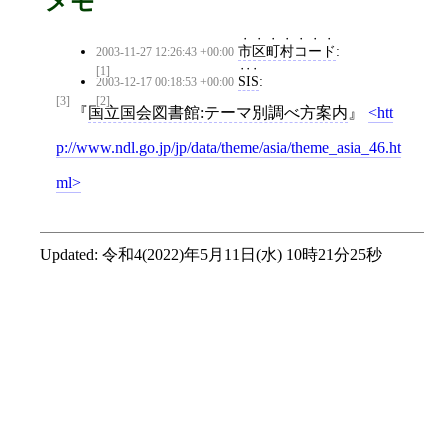
メモ
市区町村コード
:
2003-11-27 12:26:43 +00:00
[1]
SIS
:
2003-12-17 00:18:53 +00:00
[3]
[2]
国立国会図書館:テーマ別調べ方案内
htt
p://www.ndl.go.jp/jp/data/theme/asia/theme_asia_46.ht
ml
Updated:
令和4(2022)年5月11日(水) 10時21分25秒