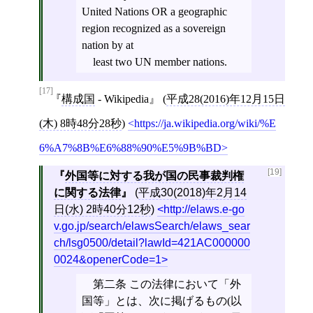
United Nations OR a geographic
region recognized as a sovereign
nation by at
least two UN member nations.
[17]
構成国
- Wikipedia
(
平成28(2016)年12月15日
(木) 8時48分28秒
)
https://ja.wikipedia.org/wiki/%E
6%A7%8B%E6%88%90%E5%9B%BD
[19]
外国等に対する我が国の民事裁判権
に関する法律
(
平成30(2018)年2月14
日(水) 2時40分12秒
)
http://elaws.e-go
v.go.jp/search/elawsSearch/elaws_sear
ch/lsg0500/detail?lawId=421AC000000
0024&openerCode=1
第二条 この法律において「外
国等」とは、次に掲げるもの(以