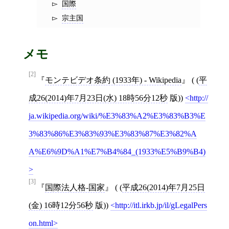
国際
宗主国
メモ
[2]
モンテビデオ条約 (1933年) - Wikipedia
( (
平
成26(2014)年7月23日(水) 18時56分12秒
版))
http://
ja.wikipedia.org/wiki/%E3%83%A2%E3%83%B3%E
3%83%86%E3%83%93%E3%83%87%E3%82%A
A%E6%9D%A1%E7%B4%84_(1933%E5%B9%B4)
[3]
国際法人格-国家
( (
平成26(2014)年7月25日
(金) 16時12分56秒
版))
http://itl.irkb.jp/il/gLegalPers
on.html