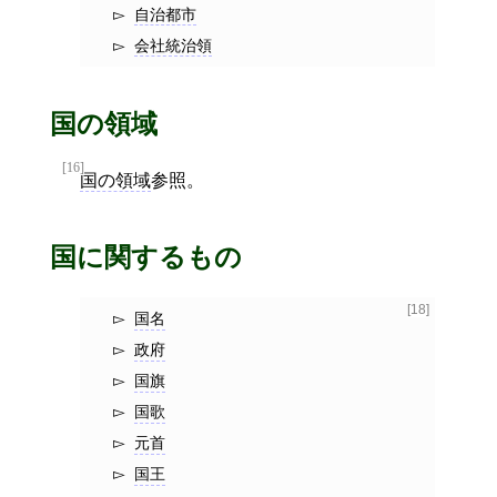
自治都市
会社統治領
国の領域
[16]
国の領域
参照。
国に関するもの
[18]
国名
政府
国旗
国歌
元首
国王