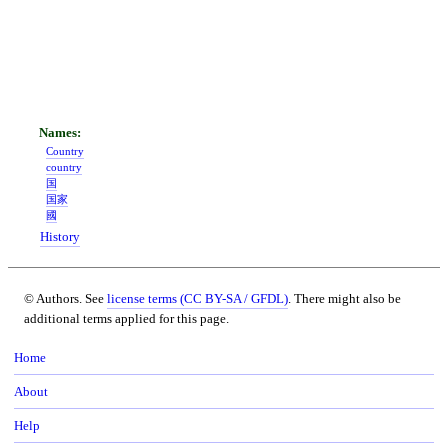
Country
country
国
国家
國
History
© Authors. See
license terms (CC BY-SA / GFDL)
. There might also be
additional terms applied for this page.
Home
About
Help