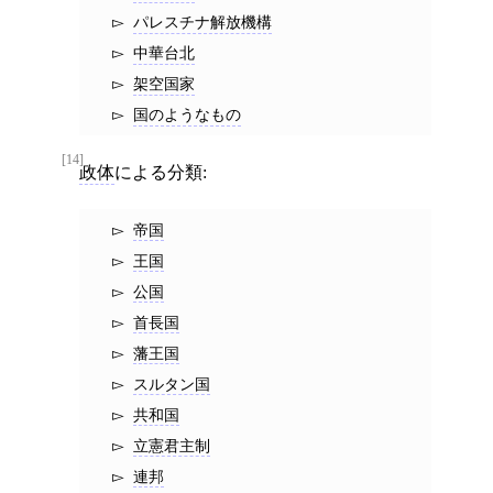
パレスチナ解放機構
中華台北
架空国家
国のようなもの
[14]
政体
による分類:
帝国
王国
公国
首長国
藩王国
スルタン国
共和国
立憲君主制
連邦