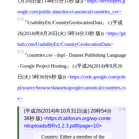
1月20日(金) 14時51分31秒
版))
https://developers.g
oogle.com/public-data/docs/canonical/countries_csv
[11]
UsabilityEtc/CountryGeolocationData
( (
平成
26(2014)年8月26日(火) 5時34分33秒
版))
https://git
hub.com/UsabilityEtc/CountryGeolocationData
[12]
countries.csv - dspl - Dataset Publishing Language
- Google Project Hosting
( (
平成26(2014)年8月26
日(火) 5時36分6秒
版))
https://code.google.com/p/ds
pl/source/browse/datasets/google/canonical/countries.cs
v
[13]
(
平成26(2014)年10月31日(金) 20時54分
38秒
版)
https://cabforum.org/wp-conte
nt/uploads/BRv1.2.3.pdf#page=10
Country: Either a member of the