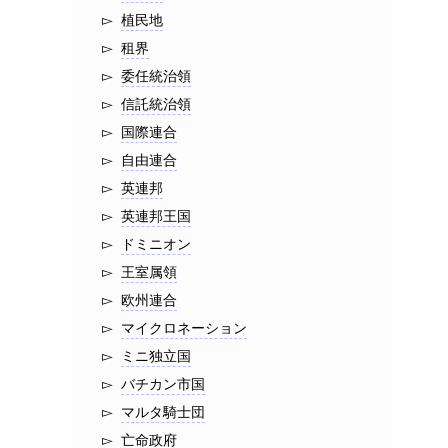
植民地
租界
委任統治領
信託統治領
国際連合
自由連合
英連邦
英連邦王国
ドミニオン
王室属領
欧州連合
マイクロネーション
ミニ独立国
バチカン市国
マルタ騎士団
亡命政府