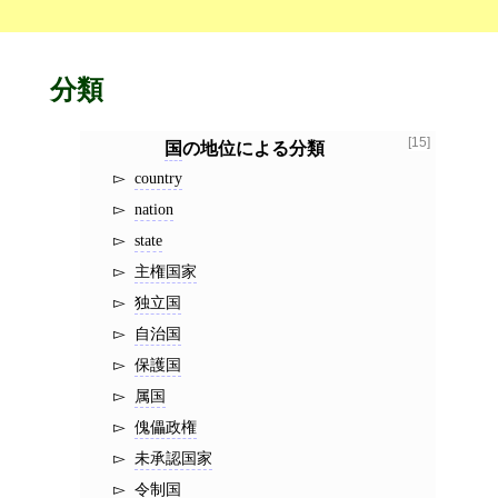
分類
[15]
国
の地位による分類
country
nation
state
主権国家
独立国
自治国
保護国
属国
傀儡政権
未承認国家
令制国