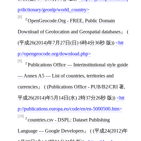
p/dictionary/geonlp/world_country
[8]
OpenGeocode.Org - FREE, Public Domain
Download of Geolocation and Geospatial databases
(
(
平成26(2014)年7月27日(日) 6時4分36秒
版))
htt
p://opengeocode.org/download.php
[9]
Publications Office — Interinstitutional style guide
— Annex A5 — List of countries, territories and
currencies
( (
Publications Office - PUB/B2/CRI
著,
平成26(2014)年5月14日(水) 2時37分26秒
版))
htt
p://publications.europa.eu/code/en/en-5000500.htm
[10]
countries.csv - DSPL: Dataset Publishing
Language — Google Developers
( (
平成24(2012)年