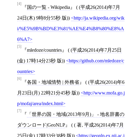
[4]
国の一覧 - Wikipedia
( (
平成26(2014)年7月
24日(木) 9時8分55秒
版))
http://ja.wikipedia.org/wik
i/%E5%9B%BD%E3%81%AE%E4%B8%80%E8%A
6%A7
[5]
mledoze/countries
( (
平成26(2014)年7月25日
(金) 17時14分23秒
版))
https://github.com/mledoze/c
ountries
[6]
各国・地域情勢 | 外務省
( (
平成26(2014)年6
月23日(月) 22時21分45秒
版))
http://www.mofa.go.j
p/mofaj/area/index.html
[7]
「世界の国・地域(2013年9月)」 - 地名辞書の
ダウンロード|GeoNLP
( (
著,
平成26(2014)年7月
25日(金) 17時33分38秒
版))
https://geonlp.ex.nii.ac.j