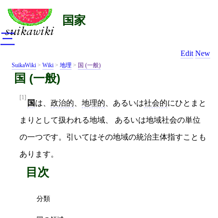
国家
三
Edit
New
SuikaWiki
>
Wiki
>
地理
>
国 (一般)
国 (一般)
[1]
国
は、
政治的
、
地理的
、あるいは
社会的
にひとまと
まりとして扱われる地域、 あるいは地域社会の単位
の一つです。引いてはその地域の統治主体指すことも
あります。
目次
分類