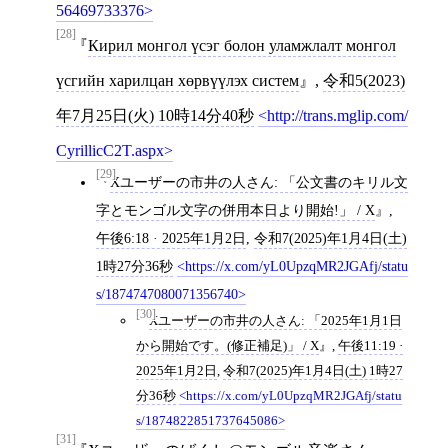
56469733376
[28]
Кирил монгол үсэг болон уламжлалт монгол
үсгийн харилцан хөрвүүлэх систем
,
令和5(2023)
年7月25日(火) 10時14分40秒
http://trans.mglip.com/
CyrillicC2T.aspx
[29]
Xユーザーの市井の人さん: 「公文書のキリル文
字とモンゴル文字の併用本日より開始!」 / X
,
午後6:18 · 2025年1月2日
,
令和7(2025)年1月4日(土)
1時27分36秒
https://x.com/yL0UpzqMR2JGAfj/statu
s/1874747080071356740
[30]
Xユーザーの市井の人さん: 「2025年1月1日
から開始です。(修正補足)」 / X
,
午後11:19 ·
2025年1月2日
,
令和7(2025)年1月4日(土) 1時27
分36秒
https://x.com/yL0UpzqMR2JGAfj/statu
s/1874822851737645086
[31]