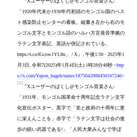
Xユーザーのばくし@モンゴル音楽さん:
「1920年代末か1930年代初頭のモンゴル国のペス
ト感染防止センターの看板。縦書き左から右のモ
ンゴル文字とモンゴル語のハルハ方言発音準拠の
ラテン文字表記、英語が併記されている。
https://t.co/lGcow1YL8u」 / X
,
午後1:50 · 2025年1
月3日
,
令和7(2025)年1月4日(土) 1時28分48秒
http
s://x.com/Yapon_bagsh/status/1875042008450167246
[32]
Xユーザーのばくし@モンゴル音楽さん:
「1931年、モンゴル国革命十周年記念ラテン文字
化宣伝ポスター。黒字で「党と政府の十周年に更
に栄えんことを」赤字で「ラテン文字は社会の進
歩の鋭い武器である!」「人民大衆みんなで学ぼ