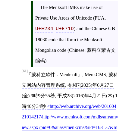
The Menksoft IMEs make use of
Private Use Areas of Unicode (PUA,
–
) and the Chinese GB
U+E234
U+E71D
18030 code that form the Menksoft
Mongolian code (Chinese: 蒙科立蒙古文
编码).
[61]
蒙科立软件 - Menksoft
,
MenkCMS, 蒙科
立网站内容管理系统
,
令和7(2025)年6月27日
(金) 9時9分55秒
,
平成28(2016)年4月21日(木) 1
時46分34秒
http://web.archive.org/web/201604
21014217/http://www.menksoft.com/mdls/am/amv
iew.aspx?pid=0&alias=menkcms&iid=168137&m