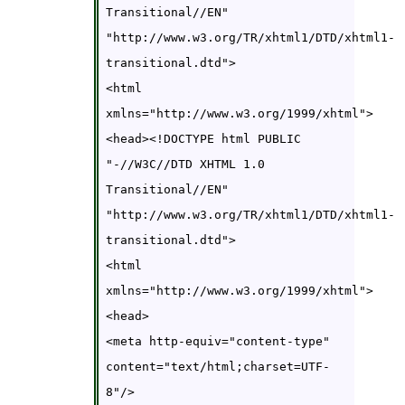
Transitional//EN" 
"http://www.w3.org/TR/xhtml1/DTD/xhtml1-
transitional.dtd">

<html 
xmlns="http://www.w3.org/1999/xhtml">

<head><!DOCTYPE html PUBLIC 
"-//W3C//DTD XHTML 1.0 
Transitional//EN" 
"http://www.w3.org/TR/xhtml1/DTD/xhtml1-
transitional.dtd">

<html 
xmlns="http://www.w3.org/1999/xhtml">

<head>

<meta http-equiv="content-type" 
content="text/html;charset=UTF-
8"/>
