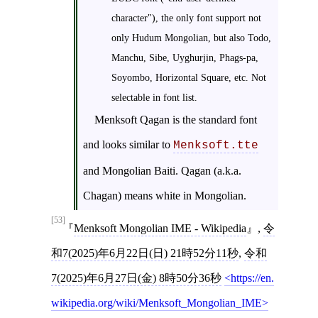
character"), the only font support not
only Hudum Mongolian, but also Todo,
Manchu, Sibe, Uyghurjin, Phags-pa,
Soyombo, Horizontal Square, etc. Not
selectable in font list.
Menksoft Qagan is the standard font
and looks similar to
Menksoft.tte
and Mongolian Baiti. Qagan (a.k.a.
Chagan) means white in Mongolian.
[53]
Menksoft Mongolian IME - Wikipedia
,
令
和7(2025)年6月22日(日) 21時52分11秒
,
令和
7(2025)年6月27日(金) 8時50分36秒
https://en.
wikipedia.org/wiki/Menksoft_Mongolian_IME