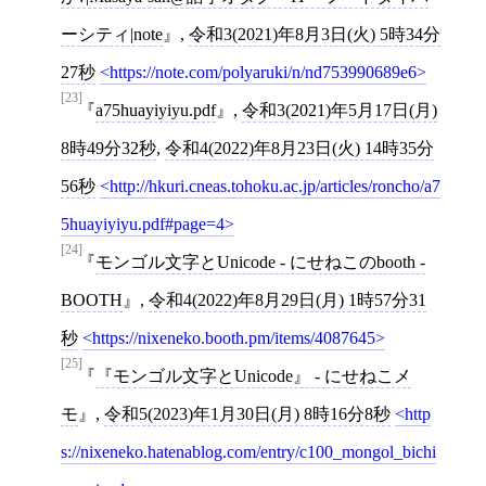
ーシティ|note
,
令和3(2021)年8月3日(火) 5時34分
27秒
https://note.com/polyaruki/n/nd753990689e6
[23]
a75huayiyiyu.pdf
,
令和3(2021)年5月17日(月)
8時49分32秒
,
令和4(2022)年8月23日(火) 14時35分
56秒
http://hkuri.cneas.tohoku.ac.jp/articles/roncho/a7
5huayiyiyu.pdf#page=4
[24]
モンゴル文字とUnicode - にせねこのbooth -
BOOTH
,
令和4(2022)年8月29日(月) 1時57分31
秒
https://nixeneko.booth.pm/items/4087645
[25]
『モンゴル文字とUnicode』 - にせねこメ
モ
,
令和5(2023)年1月30日(月) 8時16分8秒
http
s://nixeneko.hatenablog.com/entry/c100_mongol_bichi