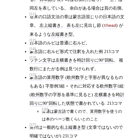
同左を表している。 余白がある場合は頁の右側。
[11]
巻末の口語文法の章は
蒙古語
混じりの
日本語
の文
章。
左上縦書き
。
表
も
左
に見出し節 (
) が
thead
来るような
左縦書き
型。
[12]
日本語のルビは普通に
右ルビ
。
[14]
蒙古語に右ルビ形式で注釈を入れた例 213コマ
[13]
ラテン文字
は
左横書き
を
時計回りに90°回転
。 複
数行にまたがる例は見つけられず。
[15]
蒙古語
の
算用数字
(
欧州数字
と字形が異なるもの
もある) 字形例3組 + それに対応する
欧州数字
1組:
(
欧州数字
の字形を基準に見ると)
左横書き
を
時計
回りに90°回転
した状態で書かれている: 213コマ
[16]
普通は
蒙古語
で書くので、
算用数字
を使うの
は本のページ数くらいとのこと
[17]
奥付は一般的な
右上縦書き
型 (文章ではないので
明確ではないが) 231コマ