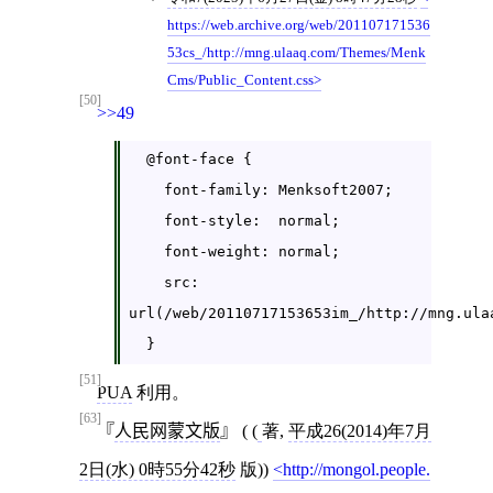
https://web.archive.org/web/201107171536
53cs_/http://mng.ulaaq.com/Themes/Menk
Cms/Public_Content.css
[50]
>>49
  @font-face {

    font-family: Menksoft2007;

    font-style:  normal;

    font-weight: normal;

    src: 
url(/web/20110717153653im_/http://mng.ulaa
  }
[51]
PUA
利用。
[63]
人民网蒙文版
( (
著,
平成26(2014)年7月
2日(水) 0時55分42秒
版))
http://mongol.people.