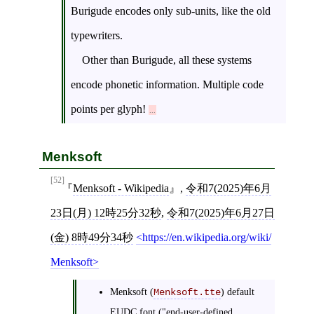
Burigude encodes only sub-units, like the old
typewriters.
Other than Burigude, all these systems
encode phonetic information. Multiple code
points per glyph!
Menksoft
[52]
Menksoft - Wikipedia
,
令和7(2025)年6月
23日(月) 12時25分32秒
,
令和7(2025)年6月27日
(金) 8時49分34秒
https://en.wikipedia.org/wiki/
Menksoft
Menksoft (
) default
Menksoft.tte
EUDC font ("end-user-defined