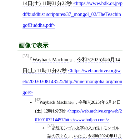
14日(土) 11時31分22秒
https://www.bdk.or.jp/p
df/buddhist-scriptures/37_mongol_02/TheTeachin
gofBuddha.pdf
画像で表示
[35]
Wayback Machine
,
令和7(2025)年6月14
日(土) 11時11分27秒
https://web.archive.org/w
eb/20030308143525/http://innermongolia.org/mon
gol/
[42]
Wayback Machine
,
令和7(2025)年6月14日
(土) 12時1分3秒
https://web.archive.org/web/2
0100107214457/http://www.boljoo.com/
[43]
伝統モンゴル文字の入力法 | モンゴル
語の穴ぐら
,
いたこ
,
令和6(2024)年11月