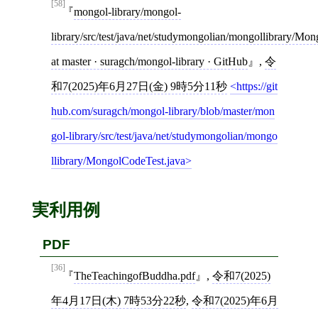
[58]
mongol-library/mongol-
library/src/test/java/net/studymongolian/mongollibrary/Mo
at master · suragch/mongol-library · GitHub
,
令
和7(2025)年6月27日(金) 9時5分11秒
https://git
hub.com/suragch/mongol-library/blob/master/mon
gol-library/src/test/java/net/studymongolian/mongo
llibrary/MongolCodeTest.java
実利用例
PDF
[36]
TheTeachingofBuddha.pdf
,
令和7(2025)
年4月17日(木) 7時53分22秒
,
令和7(2025)年6月