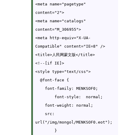
<meta name="pagetype" 
content="2">

<meta name="catalogs" 
content="M_306955">

<meta http-equiv="X-UA-
Compatible" content="IE=8" />

<title>人民网蒙文版</title>

<!--[if IE]>

<style type="text/css">

  @font-face {

    font-family: MENKSOF0;

	font-style:  normal;

    font-weight: normal;

    src: 
url("/img/mongol/MENKSOF0.eot");

	}
