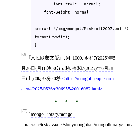
	font-style:  normal;

    font-weight: normal;

src:url("/img/mongol/Menksoft2007.woff") 
format("woff");

}
[66]
人民网蒙文版
,
M_1000
,
令和7(2025)年5
月26日(月) 8時50分53秒
,
令和7(2025)年6月28
日(土) 0時33分20秒
https://mongol.people.com.
cn/n4/2025/0526/c306955-20016082.html
[57]
mongol-library/mongol-
library/src/test/java/net/studymongolian/mongollibrary/C