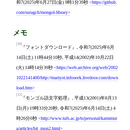
和7(2025)年6月27日(金) 9時1分39秒
https://github.
com/suragch/mongol-library
メモ
[38]
フォントダウンロード
,
令和7(2025)年6月
14日(土) 11時44分10秒
,
平成14(2002)年10月22日
(火) 14時14分39秒
https://web.archive.org/web/2002
1022141400/http://mariyot.infoseek.livedoor.com/down
load.htm
[33]
モンゴル語文字処理
,
平成13(2001)年8月13
日(月) 19時33分20秒
,
令和7(2025)年6月14日(土) 4
時26分0秒
http://www.tufs.ac.jp/ts/personal/kamimur
a/articles/bit_mon2.html