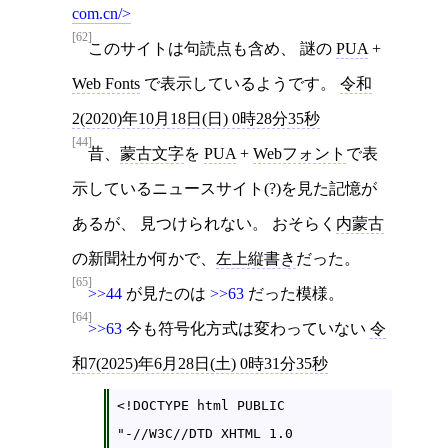
com.cn/
[62]
このサイトは句読点も含め、 謎の
PUA
+
Web Fonts
で表示しているようです。
令和
2(2020)年10月18日(日) 0時28分35秒
[44]
昔、
蒙古文字
を
PUA
+
Webフォント
で表
示しているニュースサイト(?)を見た記憶が
あるが、 見つけられない。 おそらく
内蒙古
の新聞社か何かで、
左上縦書き
だった。
[65]
>>44
が見たのは
>>63
だった模様。
[64]
>>63
今も符号化方式は変わっていない
令
和7(2025)年6月28日(土) 0時31分35秒
<!DOCTYPE html PUBLIC 
"-//W3C//DTD XHTML 1.0 