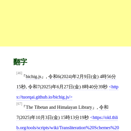
翻字
[46]
bichig.js
,
令和6(2024)年2月9日(金) 4時56分
15秒
,
令和7(2025)年6月27日(金) 8時40分39秒
http
s://tuorqai.github.io/bichig.js/
[67]
The Tibetan and Himalayan Library
,
令和
7(2025)年10月3日(金) 15時13分19秒
https://old.thli
b.org/tools/scripts/wiki/Transliteration%20Schemes%20