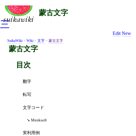
蒙古文字
三
Edit
New
SuikaWiki
>
Wiki
>
文字
>
蒙古文字
蒙古文字
目次
翻字
転写
文字コード
Menksoft
実利用例