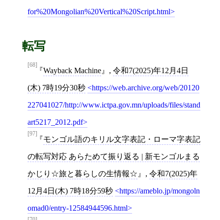
for%20Mongolian%20Vertical%20Script.html
転写
[68]
Wayback Machine
,
令和7(2025)年12月4日
(木) 7時19分30秒
https://web.archive.org/web/20120
227041027/http://www.ictpa.gov.mn/uploads/files/stand
art5217_2012.pdf
[69]
[97]
モンゴル語のキリル文字表記・ローマ字表記
の転写対応 あらためて振り返る | 新モンゴルまる
かじり☆旅と暮らしの生情報☆
,
令和7(2025)年
12月4日(木) 7時18分59秒
https://ameblo.jp/mongoln
omad0/entry-12584944596.html
[70]