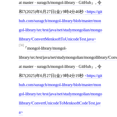
at master · suragch/mongol-library · GitHub
,
令
和7(2025)年6月27日(金) 9時4分46秒
https://git
hub.com/suragch/mongol-library/blob/master/mon
gol-library/src/test/java/net/studymongolian/mongo
llibrary/ConvertMenksoftToUnicodeTest.java
[56]
mongol-library/mongol-
library/src/test/java/net/studymongolian/mongollibrary/C
at master · suragch/mongol-library · GitHub
,
令
和7(2025)年6月27日(金) 9時4分19秒
https://git
hub.com/suragch/mongol-library/blob/master/mon
gol-library/src/test/java/net/studymongolian/mongo
llibrary/ConvertUnicodeToMenksoftCodeTest.jav
a