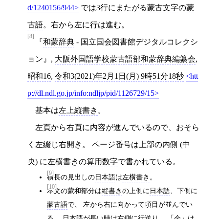
d/1240156/944
では3行にまたがる
蒙古文字
の
蒙
古語
。右から左に行は進む。
[8]
和蒙辞典
- 国立国会図書館デジタルコレクシ
ョン
,
大阪外国語学校蒙古語部和蒙辞典編纂会
,
昭和16
,
令和3(2021)年2月1日(月) 9時51分18秒
htt
p://dl.ndl.go.jp/info:ndljp/pid/1126729/15
基本は
左上縦書き
。
左頁から右頁に内容が進んでいるので、おそら
く左綴じ右開き。 ページ番号は上部の内側 (中
央) に
左横書き
の
算用数字
で書かれている。
[9]
横長の見出しの
日本語
は
左横書き
。
[10]
本文の蒙和部分は
縦書き
の上側に
日本語
、下側に
蒙古語
で、 左から右に向かって項目が並んでい
る。
日本語
が長い時は右側に行送り。 「仝」は