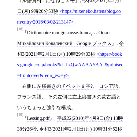
ゴル語資料 - にせねこメモ
,
令和3(2021)年2月1
日(月) 9時20分53秒
https://nixeneko.hatenablog.co
m/entry/2016/03/02/213147
[18]
Dictionnaire mongol-russe-franca̧is - Осип
Михайлович Ковалевский - Google ブックス
,
令
和3(2021)年2月1日(月) 10時29分33秒
https://book
s.google.co.jp/books?id=LzQwAAAAYAAJ&printsec
=frontcover&redir_esc=y
右側に
左横書き
の
チベット文字
?、
ロシア語
、
フランス語
、 その左側に
左上縦書き
の
蒙古語
と
いうちょっと強引な構成。
[19]
Lessing.pdf
,
平成22(2010)年4月9日(金) 13時
38分26秒
,
令和3(2021)年2月1日(月) 10時31分52秒