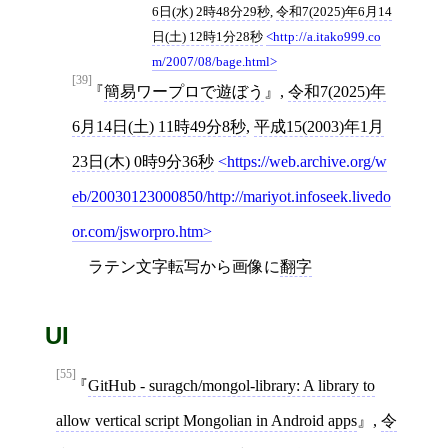
6日(水) 2時48分29秒
,
令和7(2025)年6月14
日(土) 12時1分28秒
http://a.itako999.co
m/2007/08/bage.html
[39]
簡易ワープロで遊ぼう
,
令和7(2025)年
6月14日(土) 11時49分8秒
,
平成15(2003)年1月
23日(木) 0時9分36秒
https://web.archive.org/w
eb/20030123000850/http://mariyot.infoseek.livedo
or.com/jsworpro.htm
ラテン文字転写から画像に
翻字
UI
[55]
GitHub - suragch/mongol-library: A library to
allow vertical script Mongolian in Android apps
,
令