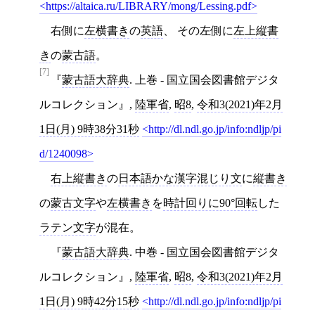
https://altaica.ru/LIBRARY/mong/Lessing.pdf
右側に
左横書き
の
英語
、 その左側に
左上縦書
き
の
蒙古語
。
[7]
蒙古語大辞典
. 上巻 - 国立国会図書館デジタ
ルコレクション
,
陸軍省
,
昭8
,
令和3(2021)年2月
1日(月) 9時38分31秒
http://dl.ndl.go.jp/info:ndljp/pi
d/1240098
右上縦書き
の
日本語
かな漢字混じり文
に
縦書き
の
蒙古文字
や
左横書き
を
時計回りに90°回転
した
ラテン文字
が混在。
蒙古語大辞典
. 中巻 - 国立国会図書館デジタ
ルコレクション
,
陸軍省
,
昭8
,
令和3(2021)年2月
1日(月) 9時42分15秒
http://dl.ndl.go.jp/info:ndljp/pi