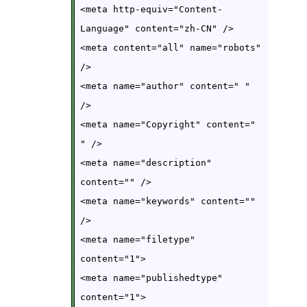
<meta http-equiv="Content-
Language" content="zh-CN" />

<meta content="all" name="robots" 
/>

<meta name="author" content=" " 
/>

<meta name="Copyright" content="  
" />

<meta name="description" 
content="" />

<meta name="keywords" content="" 
/>

<meta name="filetype" 
content="1">

<meta name="publishedtype" 
content="1">
