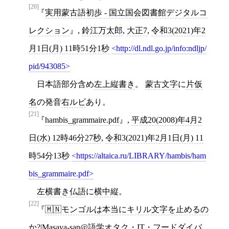
[20]
実用蒙古語初歩 - 国立国会図書館デジタルコ
レクション
,
鈴江万太郎
,
大正7
,
令和3(2021)年2
月1日(月) 11時51分1秒
http://dl.ndl.go.jp/info:ndljp/
pid/943085
日本語部分含め
左上縦書き
。
蒙古文字
に
片仮
名
の発音
右ルビ
あり。
[21]
hambis_grammaire.pdf
,
平成20(2008)年4月2
日(水) 12時46分27秒
,
令和3(2021)年2月1日(月) 11
時54分13秒
https://altaica.ru/LIBRARY/hambis/ham
bis_grammaire.pdf
左横書き
仏語
に
横中縦
。
[22]
🇲🇳モンゴルは本当にキリル文字を止めるの
か?|Masaya-san@語学オタク・IT・フードダイバ