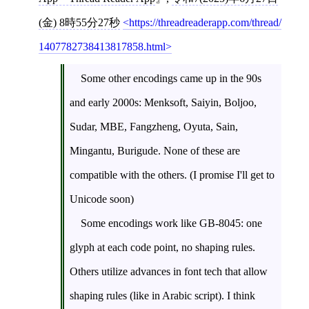
(金) 8時55分27秒
https://threadreaderapp.com/thread/
1407782738413817858.html
Some other encodings came up in the 90s
and early 2000s: Menksoft, Saiyin, Boljoo,
Sudar, MBE, Fangzheng, Oyuta, Sain,
Mingantu, Burigude. None of these are
compatible with the others. (I promise I'll get to
Unicode soon)
Some encodings work like GB-8045: one
glyph at each code point, no shaping rules.
Others utilize advances in font tech that allow
shaping rules (like in Arabic script). I think