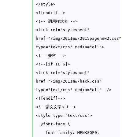
</style>

<![endif]-->

<!-- 调用样式表 -->

<link rel="stylesheet" 
href="/img/2011mw/2015pagenew2.css" 
type="text/css" media="all">

<!-- 兼容 -->

<!--[if IE 6]>

<link rel="stylesheet"  
href="/img/2011mw/hack.css" 
type="text/css" media="all"  />

<![endif]-->

<!--蒙文文字alt-->

<style type="text/css">

  @font-face {

    font-family: MENKSOF0;
