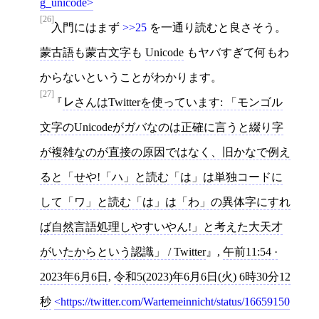
g_unicode
[26]
入門にはまず
>>25
を一通り読むと良さそう。
蒙古語
も
蒙古文字
も
Unicode
もヤバすぎて何もわ
からないということがわかります。
[27]
㆑さんはTwitterを使っています: 「モンゴル
文字のUnicodeがガバなのは正確に言うと綴り字
が複雑なのが直接の原因ではなく、旧かなで例え
ると「せや!「ハ」と読む「は」は単独コードに
して「ワ」と読む「は」は「わ」の異体字にすれ
ば自然言語処理しやすいやん!」と考えた大天才
がいたからという認識」 / Twitter
,
午前11:54 ·
2023年6月6日
,
令和5(2023)年6月6日(火) 6時30分12
秒
https://twitter.com/Wartemeinnicht/status/16659150